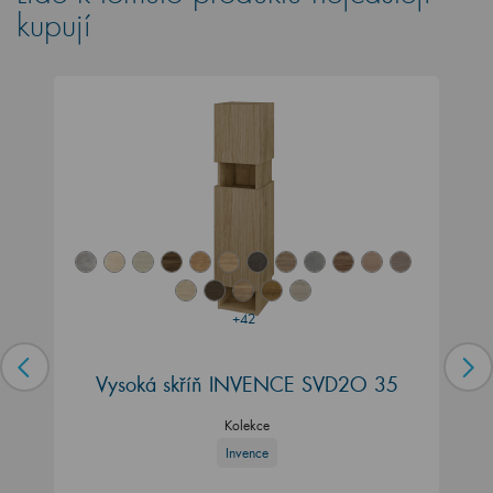
kupují
+42
Vysoká skříň INVENCE SVD2O 35
Kolekce
Invence