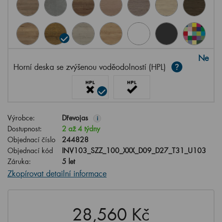
Ne
Horní deska se zvýšenou voděodolností (HPL)
Výrobce:
Dřevojas
i
Dostupnost:
2 až 4 týdny
Objednací číslo
244828
Objednací kód
INV103_SZZ_100_XXX_D09_D27_T31_U103
Záruka:
5 let
Zkopírovat detailní informace
28,560 Kč