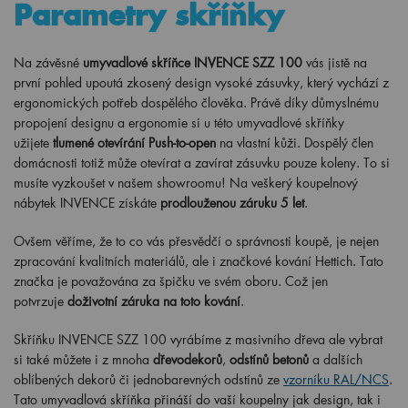
Parametry skříňky
Na závěsné
umyvadlové skříňce INVENCE SZZ 100
vás jistě na
první pohled upoutá zkosený design vysoké zásuvky, který vychází z
ergonomických potřeb dospělého člověka. Právě díky důmyslnému
propojení designu a ergonomie si u této umyvadlové skříňky
užijete
tlumené otevírání Push-to-open
na vlastní kůži. Dospělý člen
domácnosti totiž může otevírat a zavírat zásuvku pouze koleny. To si
musíte vyzkoušet v našem showroomu! Na veškerý koupelnový
nábytek INVENCE získáte
prodlouženou záruku 5 let
.
Ovšem věříme, že to co vás přesvědčí o správnosti koupě, je nejen
zpracování kvalitních materiálů, ale i značkové kování Hettich. Tato
značka je považována za špičku ve svém oboru. Což jen
potvrzuje
doživotní záruka na toto kování
.
Skříňku INVENCE SZZ 100 vyrábíme z masivního dřeva ale vybrat
si také můžete i z mnoha
dřevodekorů
,
odstínů betonů
a dalších
oblíbených dekorů či jednobarevných odstínů ze
vzorníku RAL/NCS
.
Tato umyvadlová skříňka přináší do vaší koupelny jak design, tak i