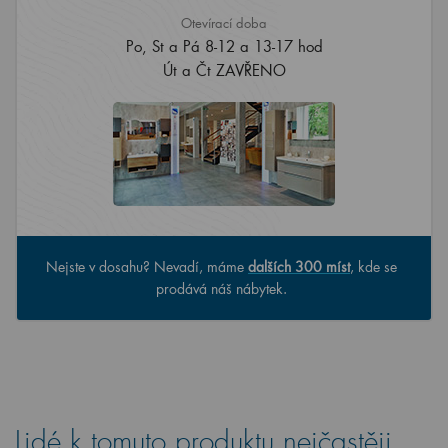
Otevírací doba
Po, St a Pá 8-12 a 13-17 hod
Út a Čt ZAVŘENO
Nejste v dosahu? Nevadí, máme
dalších 300 míst
, kde se
prodává náš nábytek.
Lidé k tomuto produktu nejčastěji