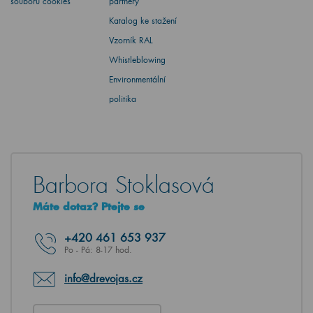
souborů cookies
partnery
Katalog ke stažení
Vzorník RAL
Whistleblowing
Environmentální
politika
Barbora Stoklasová
Máte dotaz? Ptejte se
+420
461 653 937
Po - Pá: 8-17 hod.
info@drevojas.cz