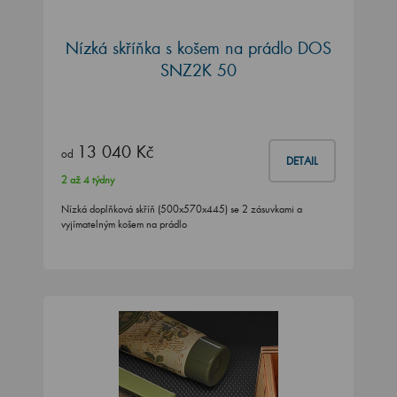
Nízká skříňka s košem na prádlo DOS
SNZ2K 50
13 040 Kč
od
DETAIL
2 až 4 týdny
Nízká doplňková skříň (500x570x445) se 2 zásuvkami a
vyjímatelným košem na prádlo