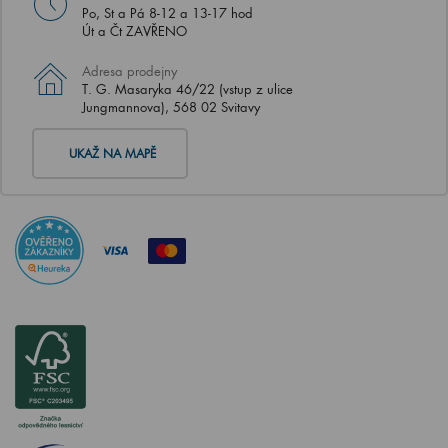
Po, St a Pá 8-12 a 13-17 hod
Út a Čt ZAVŘENO
Adresa prodejny
T. G. Masaryka 46/22 (vstup z ulice
Jungmannova), 568 02 Svitavy
UKAŽ NA MAPĚ