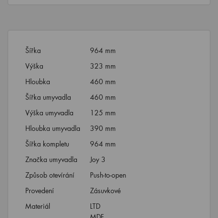
Šířka
964 mm
Výška
323 mm
Hloubka
460 mm
Šířka umyvadla
460 mm
Výška umyvadla
125 mm
Hloubka umyvadla
390 mm
Šířka kompletu
964 mm
Značka umyvadla
Joy 3
Způsob otevírání
Push-to-open
Provedení
Zásuvkové
Materiál
LTD
MDF