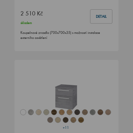
2 510 Kč
DETAIL
skladem
Koupelnové zrcadlo (700x700x35) s možností instalace
externího osvětlení
+11