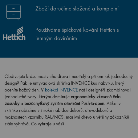
Zboží doručíme složené a kompletní
Používáme špičkové kování Hettich s
jemným dovíráním
Obdivujete krásu masivního dřeva i neotřelý a přitom tak jednoduchý
design? Pak je umyvadlová skříňka INVENCE kus nábytku, který
oceníte každý den. V
kolekci INVENCE
naši designéři zkombinovali
jednoduché tvary, kterým dominuje
ergonomicky zkosené čelo
zásuvky
a
bezúchytkový systém otevírání Push-to-open
. Ačkoliv
skříňku nabízíme v široké nabídce dekorů, dřevodekorů a
možnostech vzorníku RAL/NCS, masivní dřevo u většiny zákazníků
stále vyhrává. Co vyhraje u vás?