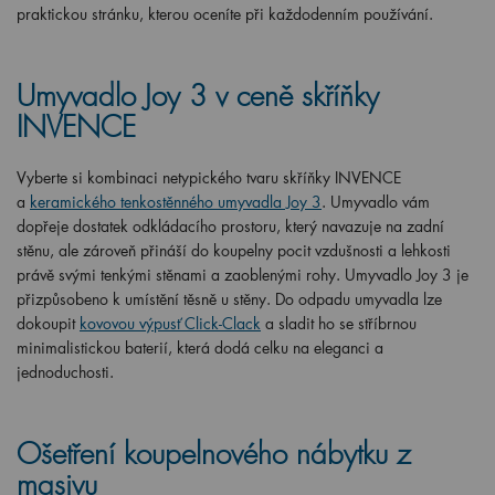
praktickou stránku, kterou oceníte při každodenním používání.
Umyvadlo Joy 3 v ceně skříňky
INVENCE
Vyberte si kombinaci netypického tvaru skříňky INVENCE
a
keramického tenkostěnného umyvadla Joy 3
. Umyvadlo vám
dopřeje dostatek odkládacího prostoru, který navazuje na zadní
stěnu, ale zároveň přináší do koupelny pocit vzdušnosti a lehkosti
právě svými tenkými stěnami a zaoblenými rohy. Umyvadlo Joy 3 je
přizpůsobeno k umístění těsně u stěny. Do odpadu umyvadla lze
dokoupit
kovovou výpusť Click-Clack
a sladit ho se stříbrnou
minimalistickou baterií, která dodá celku na eleganci a
jednoduchosti.
Ošetření koupelnového nábytku z
masivu