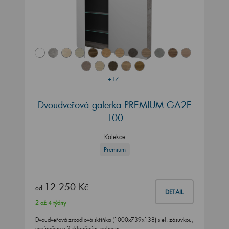
+17
Dvoudveřová galerka PREMIUM GA2E
100
Kolekce
Premium
12 250 Kč
od
DETAIL
2 až 4 týdny
Dvoudveřová zrcadlová skříňka (1000x739x138) s el. zásuvkou,
vypínačem a 2 skleněnými policemi