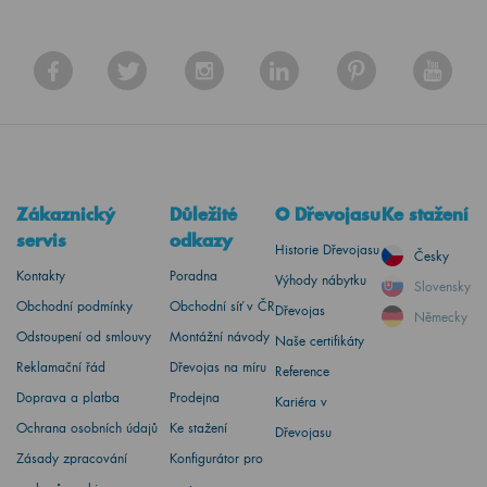
Zákaznický
Důležité
O Dřevojasu
Ke stažení
servis
odkazy
Historie Dřevojasu
Česky
Kontakty
Poradna
Výhody nábytku
Slovensky
Obchodní podmínky
Obchodní síť v ČR
Dřevojas
Německy
Odstoupení od smlouvy
Montážní návody
Naše certifikáty
Reklamační řád
Dřevojas na míru
Reference
Doprava a platba
Prodejna
Kariéra v
Ochrana osobních údajů
Ke stažení
Dřevojasu
Zásady zpracování
Konfigurátor pro