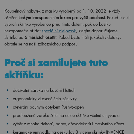
Koupelnový nábytek z masivu vyrobený po 1. 10. 2022 je vždy
ošetřen
tenkým transparentním lakem pro vyšší odolnost
. Pokud jste si
vybrali skříňku vyrobenou před tímto datem, pak do košíku
nezapomeňte přidat
speciální olejovosk
, kterým doporučujeme
skříňku po
6 měsících ošetřit
. Pokud byste měli jakékoliv dotazy,
obraťte se na naši zákaznickou podporu.
Proč si zamilujete tuto
skříňku:
doživotní záruka na kování Hettich
ergonomicky
zkosené čelo zásuvky
otevírání pouhým dotykem Push-to-open
prodloužená záruka 5 let na celou skříňku včetně umyvadla
výběr z mnoha dekorů, barev, dřevodekorů i masivního dřeva
keramické umyvadlo na desku Joy 3 v ceně skříňky INVENCE