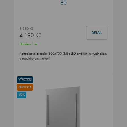
80
8 380 Kč
DETAIL
4 190 Kč
Skladem 1 ks
Koupelnové zrcadlo (800x700x35) s LED osvětlením, vypínačem
a regulátorem stmívání
VÝPRODEJ
NOVINKA
-50%