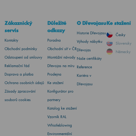
Zákaznický
Důležité
O Dřevojasu
Ke stažení
servis
odkazy
Historie Dřevojasu
Česky
Kontakty
Poradna
Výhody nábytku
Slovensky
Obchodní podmínky
Obchodní síť v ČR
Dřevojas
Německy
Odstoupení od smlouvy
Montážní návody
Naše certifikáty
Reklamační řád
Dřevojas na míru
Reference
Doprava a platba
Prodejna
Kariéra v
Ochrana osobních údajů
Ke stažení
Dřevojasu
Zásady zpracování
Konfigurátor pro
souborů cookies
partnery
Katalog ke stažení
Vzorník RAL
Whistleblowing
Environmentální