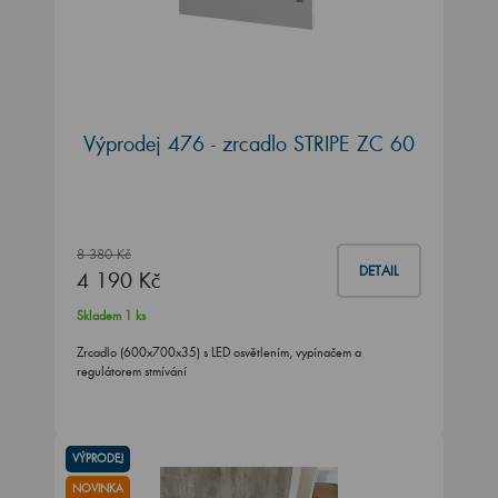
Výprodej 476 - zrcadlo STRIPE ZC 60
8 380 Kč
DETAIL
4 190 Kč
Skladem 1 ks
Zrcadlo (600x700x35) s LED osvětlením, vypínačem a
regulátorem stmívání
VÝPRODEJ
NOVINKA