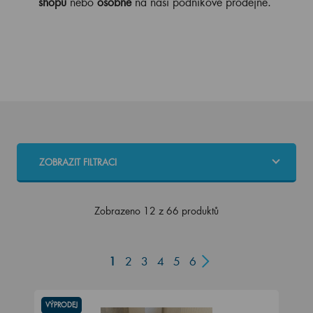
shopu
nebo
osobně
na naší podnikové prodejně.
ZOBRAZIT FILTRACI
Zobrazeno 12 z 66 produktů
1
2
3
4
5
6
VÝPRODEJ