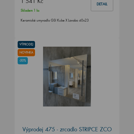
1 541 Kč
DETAIL
Skladem 1 ks
Keramické umyvadlo GSI Kube X Lavabo 40x23
VÝPRODEJ
NOVINKA
-50%
Výprodej 475 - zrcadlo STRIPCE ZCO