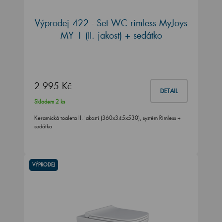
Výprodej 422 - Set WC rimless MyJoys
MY 1 (II. jakost) + sedátko
2 995 Kč
DETAIL
Skladem 2 ks
Keramická toaleta II. jakosti (360x345x530), systém Rimless +
sedátko
VÝPRODEJ