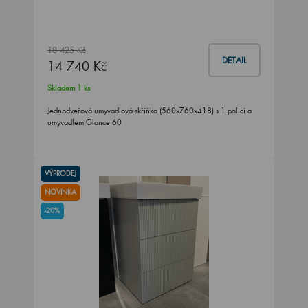
18 425 Kč
DETAIL
14 740 Kč
Skladem 1 ks
Jednodveřová umyvadlová skříňka (560x760x418) s 1 policí a
umyvadlem Glance 60
VÝPRODEJ
NOVINKA
-20%