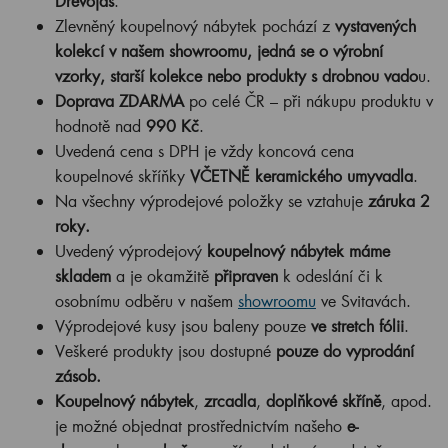
Dřevojas
.
Zlevněný koupelnový nábytek pochází z
vystavených
kolekcí v našem showroomu, jedná se o výrobní
vzorky, starší kolekce nebo produkty s drobnou vado
u.
Doprava ZDARMA
po celé ČR – při nákupu produktu v
hodnotě nad
990 Kč
.
Uvedená cena s DPH je vždy koncová cena
koupelnové skříňky
VČETNĚ keramického umyvadla
.
Na všechny výprodejové položky se vztahuje
záruka 2
roky.
Uvedený výprodejový
koupelnový nábytek máme
skladem
a je okamžitě
připraven
k odeslání či k
osobnímu odběru v našem
showroomu
ve Svitavách.
Výprodejové kusy jsou baleny pouze
ve stretch fólii
.
Veškeré produkty jsou dostupné
pouze do vyprodání
zásob.
Koupelnový nábytek
,
zrcadla
,
doplňkové skříně
, apod.
je možné objednat prostřednictvím našeho
e-