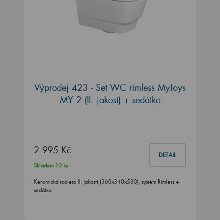
Výprodej 423 - Set WC rimless MyJoys
MY 2 (II. jakost) + sedátko
2 995 Kč
DETAIL
Skladem 10 ks
Keramická toaleta II. jakosti (360x340x530), systém Rimless +
sedátko