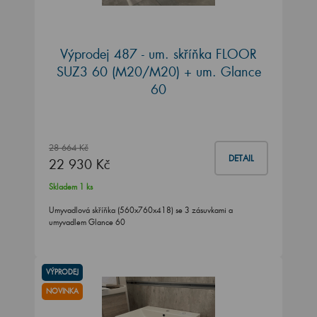
Výprodej 487 - um. skříňka FLOOR
SUZ3 60 (M20/M20) + um. Glance
60
28 664 Kč
DETAIL
22 930 Kč
Skladem 1 ks
Umyvadlová skříňka (560x760x418) se 3 zásuvkami a
umyvadlem Glance 60
VÝPRODEJ
NOVINKA