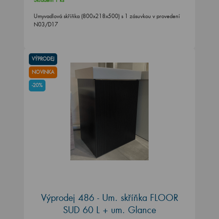
Umyvadlová skříňka (800x218x500) s 1 zásuvkou v provedení
N03/D17
VÝPRODEJ
NOVINKA
-20%
Výprodej 486 - Um. skříňka FLOOR
SUD 60 L + um. Glance