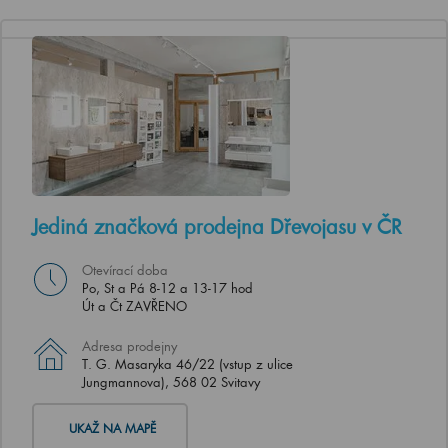
Jediná značková prodejna Dřevojasu v ČR
Otevírací doba
Po, St a Pá 8-12 a 13-17 hod
Út a Čt ZAVŘENO
Adresa prodejny
T. G. Masaryka 46/22 (vstup z ulice
Jungmannova), 568 02 Svitavy
UKAŽ NA MAPĚ