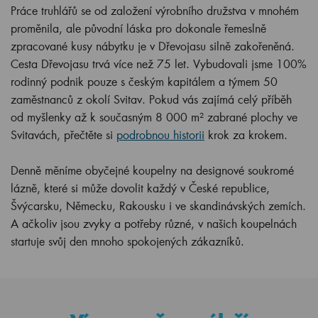
Práce truhlářů se od založení výrobního družstva v mnohém
proměnila, ale původní láska pro dokonale řemeslně
zpracované kusy nábytku je v Dřevojasu silně zakořeněná.
Cesta Dřevojasu trvá více než 75 let. Vybudovali jsme 100%
rodinný podnik pouze s českým kapitálem a týmem 50
zaměstnanců z okolí Svitav. Pokud vás zajímá celý příběh
od myšlenky až k současným 8 000 m² zabrané plochy ve
Svitavách, přečtěte si
podrobnou historii
krok za krokem.
Denně měníme obyčejné koupelny na designové soukromé
lázně, které si může dovolit každý v České republice,
Švýcarsku, Německu, Rakousku i ve skandinávských zemích.
A ačkoliv jsou zvyky a potřeby různé, v našich koupelnách
startuje svůj den mnoho spokojených zákazníků.