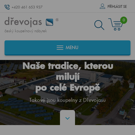
PŘÍHLÁSIT SE
+420 461 653 937
0
český koupelnový nábytek
MENU
Naše tradice, kterou
milují
po celé Evropě
Takové jsou koupelny z Dřevojasu