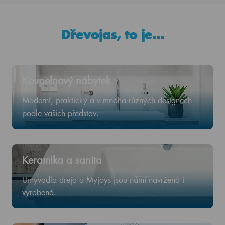
Dřevojas, to je…
Koupelnový nábytek
Moderní, praktický a v mnoha různých designech
podle vašich představ.
Keramika a sanita
Umyvadla dreja a Myjoys jsou námi navržená i
vyrobená.