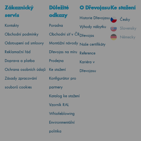
Zákaznický
Důležité
O Dřevojasu
Ke stažení
servis
odkazy
Historie Dřevojasu
Česky
Kontakty
Poradna
Výhody nábytku
Slovensky
Obchodní podmínky
Obchodní síť v ČR
Dřevojas
Německy
Odstoupení od smlouvy
Montážní návody
Naše certifikáty
Reklamační řád
Dřevojas na míru
Reference
Doprava a platba
Prodejna
Kariéra v
Ochrana osobních údajů
Ke stažení
Dřevojasu
Zásady zpracování
Konfigurátor pro
souborů cookies
partnery
Katalog ke stažení
Vzorník RAL
Whistleblowing
Environmentální
politika