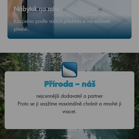
Nábytek na míru
Koupelna podle vašich představ a na milimetr
přesně.
Příroda – náš
nejcennější dodavatel a partner
Proto se ji snažíme maximálně chránit a mnohé jí
vracet.