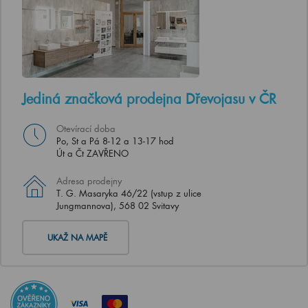
Jediná značková prodejna Dřevojasu v ČR
Otevírací doba
Po, St a Pá 8-12 a 13-17 hod
Út a Čt ZAVŘENO
Adresa prodejny
T. G. Masaryka 46/22 (vstup z ulice
Jungmannova), 568 02 Svitavy
UKAŽ NA MAPĚ