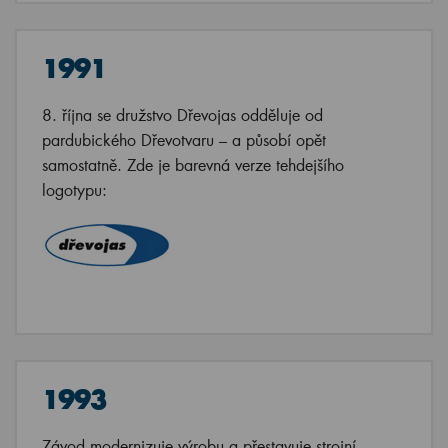
1991
8. října se družstvo Dřevojas odděluje od
pardubického Dřevotvaru – a působí opět
samostatně. Zde je barevná verze tehdejšího
logotypu:
1993
Závod modernizuje výrobu a přestavuje strojní