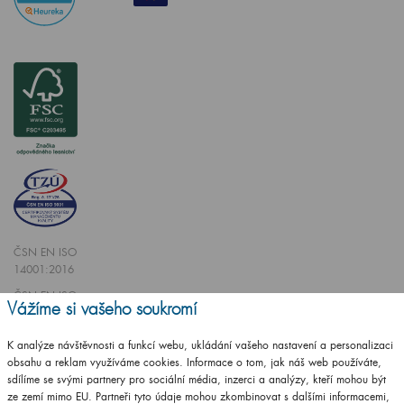
ČSN EN ISO
14001:2016
ČSN EN ISO
Vážíme si vašeho soukromí
9001:2016
K analýze návštěvnosti a funkcí webu, ukládání vašeho nastavení a personalizaci
obsahu a reklam využíváme cookies. Informace o tom, jak náš web používáte,
sdílíme se svými partnery pro sociální média, inzerci a analýzy, kteří mohou být
ze zemí mimo EU. Partneři tyto údaje mohou zkombinovat s dalšími informacemi,