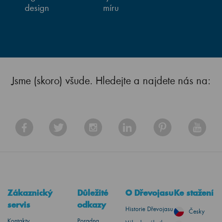
design
míru
Jsme (skoro) všude. Hledejte a najdete nás na:
Zákaznický
Důležité
O Dřevojasu
Ke stažení
servis
odkazy
Historie Dřevojasu
Česky
Kontakty
Poradna