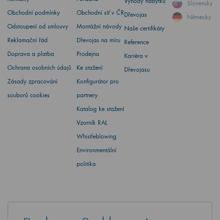
Výhody nábytku
Slovensky
Obchodní podmínky
Obchodní síť v ČR
Dřevojas
Německy
Odstoupení od smlouvy
Montážní návody
Naše certifikáty
Reklamační řád
Dřevojas na míru
Reference
Doprava a platba
Prodejna
Kariéra v
Ochrana osobních údajů
Ke stažení
Dřevojasu
Zásady zpracování
Konfigurátor pro
souborů cookies
partnery
Katalog ke stažení
Vzorník RAL
Whistleblowing
Environmentální
politika