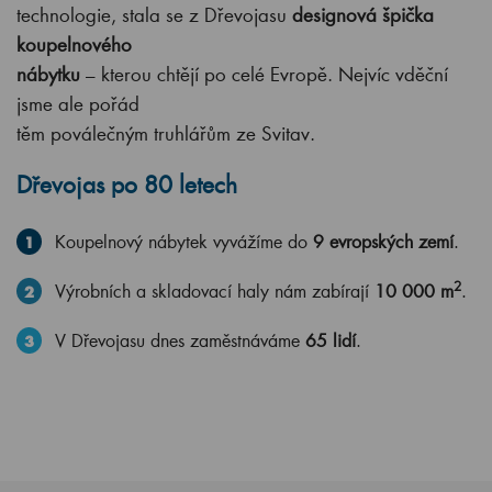
technologie, stala se z Dřevojasu
designová špička
koupelnového
nábytku
– kterou chtějí po celé Evropě. Nejvíc vděční
jsme ale pořád
těm poválečným truhlářům ze Svitav.
Dřevojas po 80 letech
Koupelnový nábytek vyvážíme do
9 evropských zemí
.
2
Výrobních a skladovací haly nám zabírají
10 000 m
.
V Dřevojasu dnes zaměstnáváme
65 lidí
.