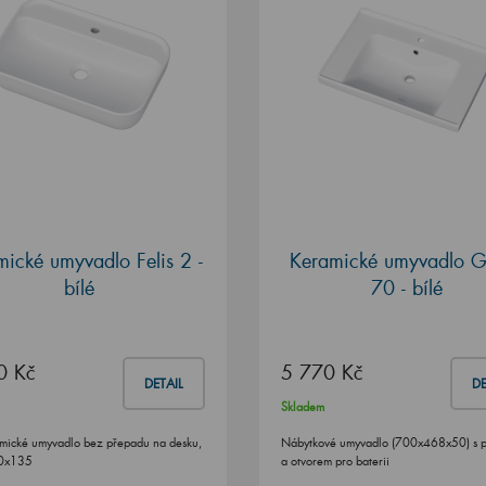
ické umyvadlo Felis 2 -
Keramické umyvadlo G
bílé
70 - bílé
0 Kč
5 770 Kč
DETAIL
DE
Skladem
amické umyvadlo bez přepadu na desku,
Nábytkové umyvadlo (700x468x50) s 
0x135
a otvorem pro baterii