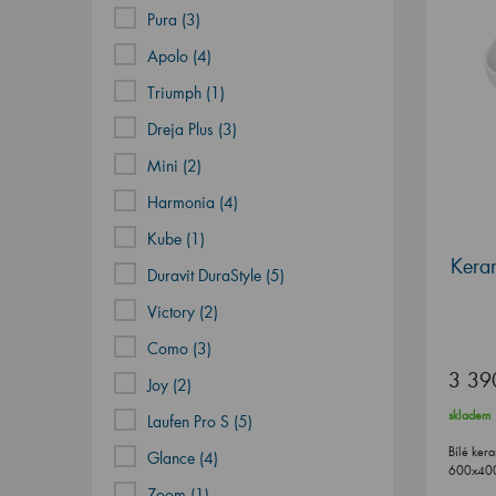
Pura (3)
Apolo (4)
Triumph (1)
Dreja Plus (3)
Mini (2)
Harmonia (4)
Kube (1)
Keram
Duravit DuraStyle (5)
Victory (2)
Como (3)
3 39
Joy (2)
skladem
Laufen Pro S (5)
Bílé ker
Glance (4)
600x40
Zoom (1)