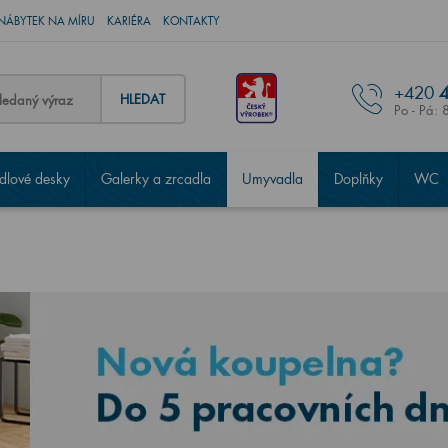
NÁBYTEK NA MÍRU
KARIÉRA
KONTAKTY
+420
4
HLEDAT
Po - Pá: 
lové desky
Galerky a zrcadla
Umyvadla
Doplňky
WC