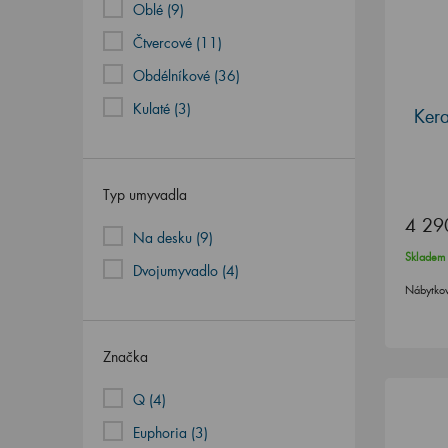
Oblé (9)
Čtvercové (11)
Obdélníkové (36)
Kulaté (3)
Ker
Typ umyvadla
4 29
Na desku (9)
Skladem
Dvojumyvadlo (4)
Nábytko
Značka
Q (4)
Euphoria (3)