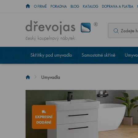
O FIRMĚ
PORADNA
BLOG
KATALOG
DOPRAVA A PLATBA
český koupelnový nábytek
Skříňky pod umyvadlo
Samostatné skříně
Umyvad
Umyvadla