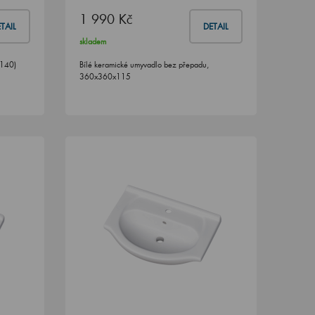
1 990 Kč
TAIL
DETAIL
skladem
x140)
Bílé keramické umyvadlo bez přepadu,
360x360x115