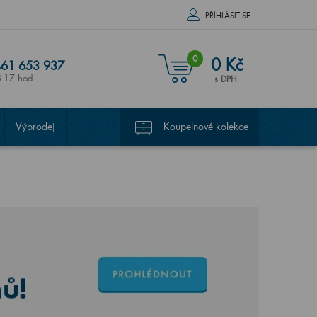
PŘÍHLÁSIT SE
0
0 Kč
61 653 937
8-17 hod.
s DPH
Výprodej
Koupelnové kolekce