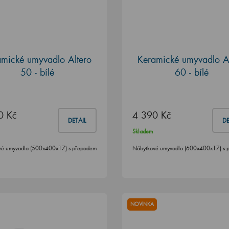
amické umyvadlo Altero
Keramické umyvadlo Al
50 - bílé
60 - bílé
0 Kč
4 390 Kč
DETAIL
DE
Skladem
vé umyvadlo (500x400x17) s přepadem
Nábytkové umyvadlo (600x400x17) s 
NOVINKA