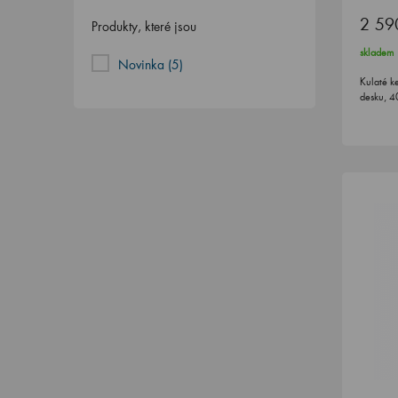
2 59
Produkty, které jsou
skladem
Novinka
(5)
Kulaté k
desku, 