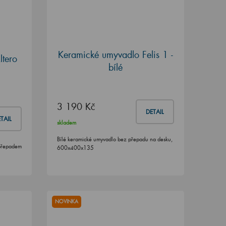
Keramické umyvadlo Felis 1 -
tero
bílé
3 190 Kč
DETAIL
TAIL
skladem
Bílé keramické umyvadlo bez přepadu na desku,
přepadem
600x400x135
NOVINKA