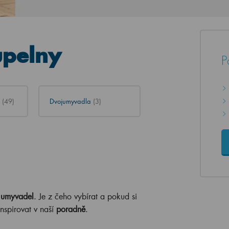
pelny
P
a
(49)
Dvojumyvadla
(3)
 umyvadel
. Je z čeho vybírat a pokud si
inspirovat v naší
poradně
.