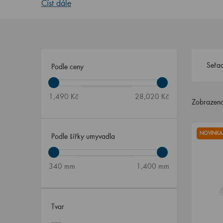
Číst dále
Seřad
Podle ceny
1,490 Kč
28,020 Kč
Zobrazeno
NOVINKA
Podle šířky umyvadla
340 mm
1,400 mm
Tvar