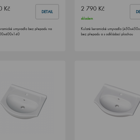
0 Kč
2 790 Kč
DETAIL
DE
skladem
eramické umyvadlo bez přepadu na
Kulaté keramické umyvadlo (450x450
400x400x140
bez přepadu a s odkládací plochou