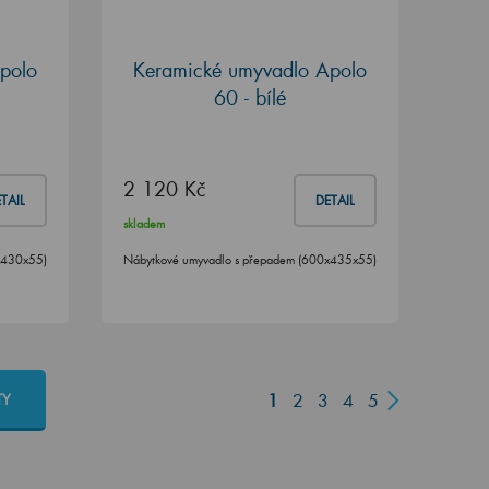
polo
Keramické umyvadlo Apolo
60 - bílé
2 120 Kč
TAIL
DETAIL
skladem
x430x55)
Nábytkové umyvadlo s přepadem (600x435x55)
1
2
3
4
5
TY