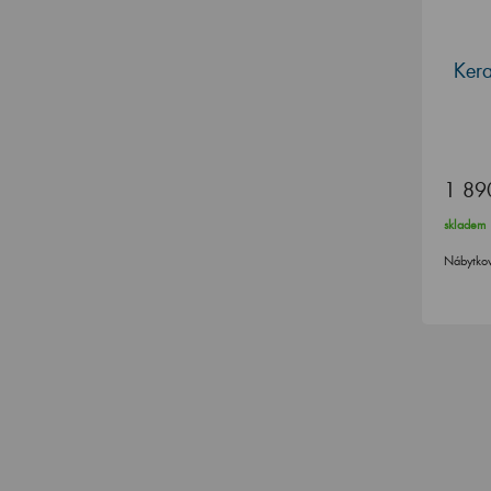
Ker
1 89
skladem
Nábytko