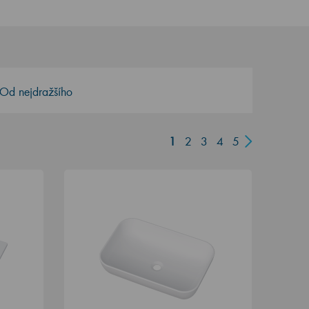
Od nejdražšího
1
2
3
4
5