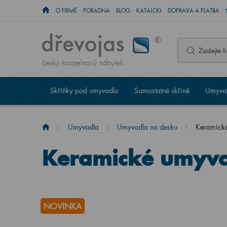
O FIRMĚ
PORADNA
BLOG
KATALOG
DOPRAVA A PLATBA
český koupelnový nábytek
Skříňky pod umyvadlo
Samostatné skříně
Umyvad
Umyvadla
Umyvadla na desku
Keramické
Keramické umyvad
NOVINKA