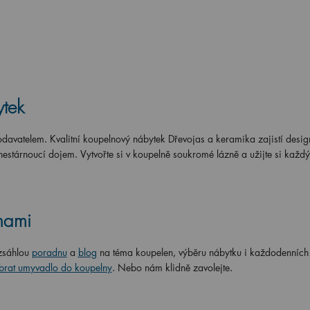
ytek
odavatelem. Kvalitní koupelnový nábytek Dřevojas a keramika zajistí desi
estárnoucí dojem. Vytvořte si v koupelně soukromé lázně a užijte si každý 
lnami
zsáhlou
poradnu
a
blog
na téma koupelen, výběru nábytku i každodenních
ybrat umyvadlo do koupelny
. Nebo nám klidně zavolejte.