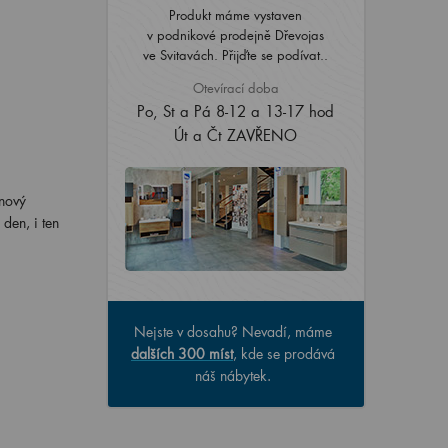
Produkt máme vystaven
v podnikové prodejně Dřevojas
ve Svitavách. Přijďte se podívat..
Otevírací doba
Po, St a Pá 8-12 a 13-17 hod
Út a Čt ZAVŘENO
gnový
den, i ten
Nejste v dosahu? Nevadí, máme
dalších 300 míst
, kde se prodává
náš nábytek.