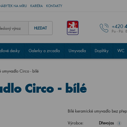
NÁBYTEK NA MÍRU
KARIÉRA
KONTAKTY
+420
4
HLEDAT
Po - Pá: 
lové desky
Galerky a zrcadla
Umyvadla
Doplňky
WC
 umyvadlo Circo - bílé
lo Circo - bílé
Bílé keramické umyvadlo bez p
Výrobce:
Dřevojas
i