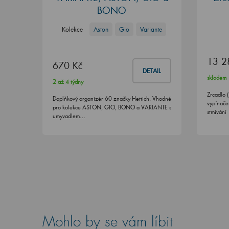
BONO
Kolekce
Aston
Gio
Variante
13 2
670 Kč
DETAIL
skladem
2 až 4 týdny
Zrcadlo 
Doplňkový organizér 60 značky Hettich. Vhodné
vypínačem
pro kolekce ASTON, GIO, BONO a VARIANTE s
stmívání
umyvadlem…
Mohlo by se vám líbit