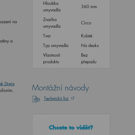
Hloubka
360 mm
umyvadla
Značka
sazení na
Circo
umyvadla
Tvar
Kulaté
stěny a
Typ umyvadla
Na desku
Vlastnosti
Bez
produktu
přepadu
ek Dreja
Montážní návody
plísním.
Technický list
Chcete to vidět?