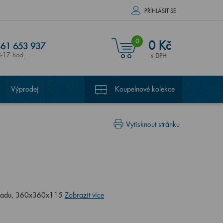
PŘÍHLÁSIT SE
0
0 Kč
61 653 937
8-17 hod.
s DPH
Výprodej
Koupelnové kolekce
Vytisknout stránku
řepadu, 360x360x115
Zobrazit více