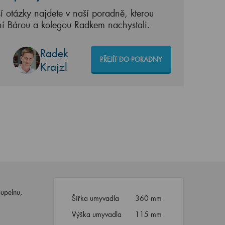
í otázky najdete v naší poradně, kterou
ní Bárou a kolegou Radkem nachystali.
Radek
PŘEJÍT DO PORADNY
Krajzl
upelnu,
Šířka umyvadla
360 mm
Výška umyvadla
115 mm