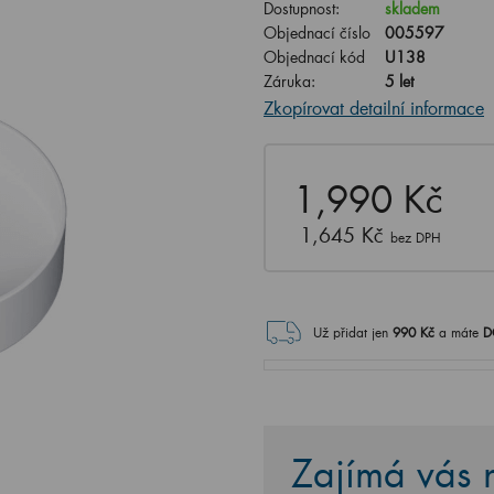
Dostupnost:
skladem
Objednací číslo
005597
Objednací kód
U138
Záruka:
5 let
Zkopírovat detailní informace
1,990 Kč
1,645 Kč
bez DPH
Už přidat jen
990
Kč
a máte
D
Zajímá vás n