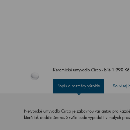
Keramické umyvadlo Circo - bílé
1 990 Kč
Popis a rozměry výrobku
Souvisejí
Netypické umyvadlo Circo je zábavnou variantou pro každéh
které tak dodáte šmrnc. Skvěle bude vypadat i v malých pr