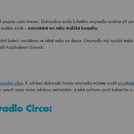
 zaujme svým tvarem. Dokonalost zcela kulatého umyvadla vynikne při po
na malém místě –
samostatné wc nebo maličké koupelny
.
nit baterii umístěnou ve stěně nebo na desce. Umyvadlo má vysoké tenké 
alší každodenní činnosti.
ibovolný sifon
. K udržení dokonalé čistoty umyvadla můžete využít
prostřed
vytvoří nano vrstvu odolnou nečistotám, a také ochranu proti bakteriím a 
adlo Circo: