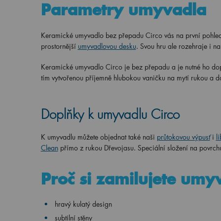
Parametry umyvadla
Keramické umyvadlo bez přepadu Circo vás na první pohled
prostornější
umyvadlovou desku
. Svou hru ale rozehraje i 
Keramické umyvadlo Circo je bez přepadu a je nutné ho dopl
tím vytvořenou příjemně hlubokou vaničku na mytí rukou a d
Doplňky k umyvadlu Circo
K umyvadlu můžete objednat také naši
průtokovou výpusť
i
l
Clean
přímo z rukou Dřevojasu. Speciální složení na povrchu 
Proč si zamilujete umyv
hravý kulatý design
subtilní stěny