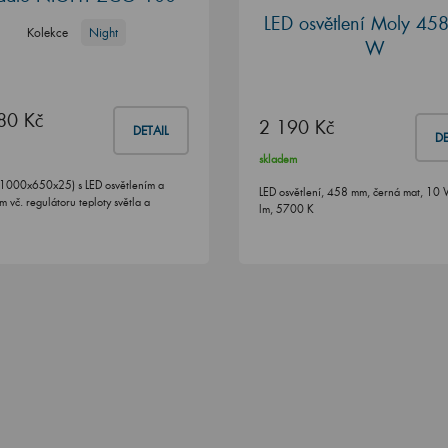
LED osvětlení Moly 458
Kolekce
Night
W
80 Kč
2 190 Kč
DETAIL
DE
skladem
(1000x650x25) s LED osvětlením a
LED osvětlení, 458 mm, černá mat, 10
 vč. regulátoru teploty světla a
lm, 5700 K