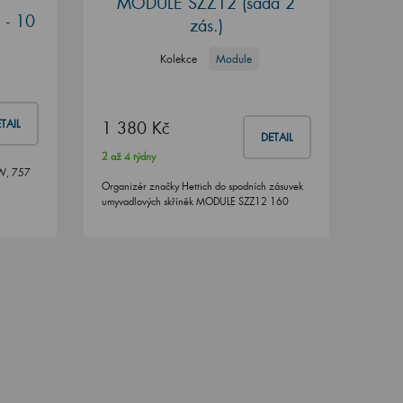
MODULE SZZ12 (sada 2
 - 10
zás.)
Kolekce
Module
TAIL
1 380 Kč
DETAIL
2 až 4 týdny
 W, 757
Organizér značky Hettich do spodních zásuvek
umyvadlových skříněk MODULE SZZ12 160