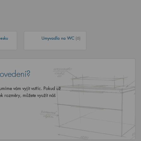
esku
Umyvadla na WC
(6)
rovedení?
míme vám vyjít vstříc. Pokud už
ek rozměry, můžete využít náš