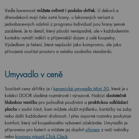
Vedle barevnosti
můžete ovlivnit i podobu dvířek
. U dekorů a
dřevodekorů mají čela ostré hrany, u lakovaných variant a
jednobarevných odstínů z programu Individual jsou hrany jemně
zaoblené. Je to detail, který působí nenápadně, ale v každodenním
kontaktu vytváří měkčí a příjemnější dojem z celé koupelny.
Výsledkem je řešení, které nepůsobí jako kompromis, ale jako
přirozená součást prostoru a vašeho osobního standardu.
Umyvadlo v ceně
Součástí ceny skříňky je i
keramické umyvadlo Mini 50
, které je s
kolekcí DOOR sladěné rozměrově i výrazově. Nabízí
dostatečně
hlubokou vaničku
pro pohodlné používání a
praktickou odkládací
plochu
v zadní části, kam můžete uložit mýdlenku, kartáčky na zuby
nebo další každodenní drobnosti. I přes úsporné rozměry poskytuje
komfort, který od koupelnového vybavení očekáváte. Umyvadlo je
připraveno pro baterii a můžete jej doplnit
sifonem
z naší nabídky
nebo
kovovou výpustí Click Clack
.