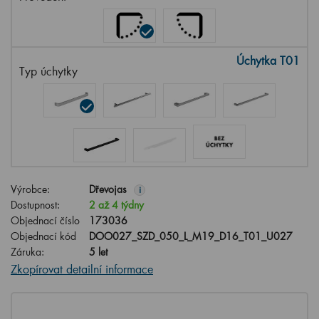
Úchytka T01
Typ úchytky
Výrobce:
Dřevojas
i
Dostupnost:
2 až 4 týdny
Objednací číslo
173036
Objednací kód
DOO027_SZD_050_L_M19_D16_T01_U027
Záruka:
5 let
Zkopírovat detailní informace