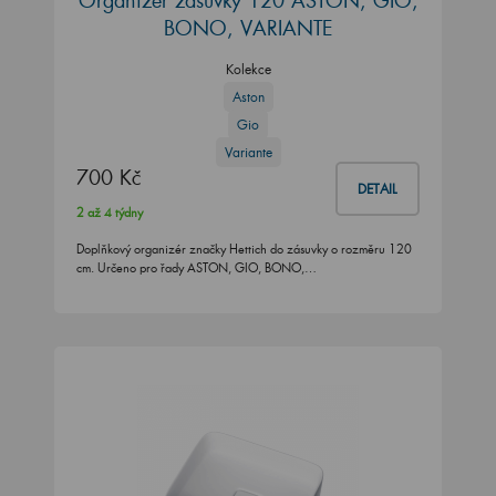
Organizér zásuvky 120 ASTON, GIO,
BONO, VARIANTE
Kolekce
Aston
Gio
Variante
700 Kč
DETAIL
2 až 4 týdny
Doplňkový organizér značky Hettich do zásuvky o rozměru 120
cm. Určeno pro řady ASTON, GIO, BONO,…