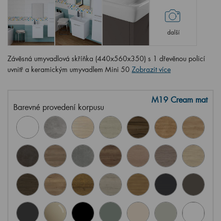
další
Závěsná umyvadlová skříňka (440x560x350) s 1 dřevěnou policí
uvnitř a keramickým umyvadlem Mini 50
Zobrazit více
M19 Cream mat
Barevné provedení korpusu