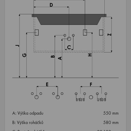
A: Výška odpadu
550 mm
B: Výška roháčků
580 mm