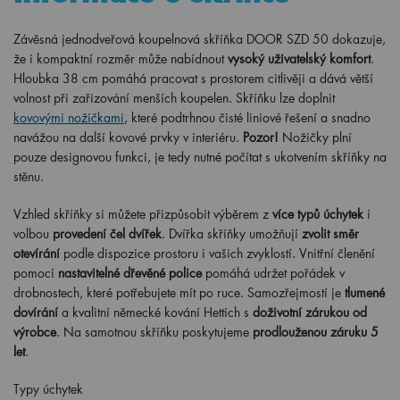
Závěsná jednodveřová koupelnová skříňka DOOR SZD 50 dokazuje,
že i kompaktní rozměr může nabídnout
vysoký uživatelský komfort
.
Hloubka 38 cm pomáhá pracovat s prostorem citlivěji a dává větší
volnost při zařizování menších koupelen. Skříňku lze doplnit
kovovými nožičkami
, které podtrhnou čisté liniové řešení a snadno
navážou na další kovové prvky v interiéru.
Pozor!
Nožičky plní
pouze designovou funkci, je tedy nutné počítat s ukotvením skříňky na
stěnu.
Vzhled skříňky si můžete přizpůsobit výběrem z
více typů úchytek
i
volbou
provedení čel dvířek
. Dvířka skříňky umožňují
zvolit směr
otevírání
podle dispozice prostoru i vašich zvyklostí. Vnitřní členění
pomocí
nastavitelné dřevěné police
pomáhá udržet pořádek v
drobnostech, které potřebujete mít po ruce. Samozřejmostí je
tlumené
dovírání
a kvalitní německé kování Hettich s
doživotní zárukou od
výrobce
. Na samotnou skříňku poskytujeme
prodlouženou záruku 5
let
.
Typy úchytek