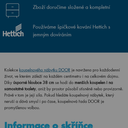
Zboží doručíme složené a kompletní
Používáme špičkové kování Hettich s
jemným dovíráním
Kolekce
koupelnového nábytku DOOR
je navržena pro každodenní
život, ve kterém záleží na každém centimetru i na celkovém dojmu.
Díky
úsporné hloubce 38 cm
se hodí do
menších koupelen i na
samostatné toalety
, aniž by prostor působil stísněně nebo provizorně.
Právě v tom je její síla. Pokud hledáte koupelnový nábytek, který
neruší a dává smysl i po čase, koupelnová řada DOOR je
promyšlenou volbou.
Informace o skříňce