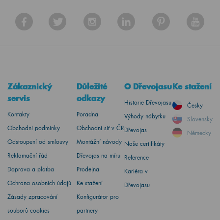
Zákaznický
Důležité
O Dřevojasu
Ke stažení
servis
odkazy
Historie Dřevojasu
Česky
Kontakty
Poradna
Výhody nábytku
Slovensky
Obchodní podmínky
Obchodní síť v ČR
Dřevojas
Německy
Odstoupení od smlouvy
Montážní návody
Naše certifikáty
Reklamační řád
Dřevojas na míru
Reference
Doprava a platba
Prodejna
Kariéra v
Ochrana osobních údajů
Ke stažení
Dřevojasu
Zásady zpracování
Konfigurátor pro
souborů cookies
partnery