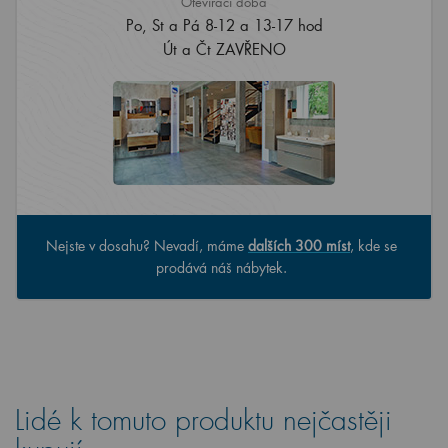
Otevírací doba
Po, St a Pá 8-12 a 13-17 hod
Út a Čt ZAVŘENO
Nejste v dosahu? Nevadí, máme
dalších 300 míst
, kde se
prodává náš nábytek.
Lidé k tomuto produktu nejčastěji