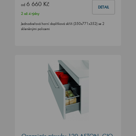
6 660 Kč
od
DETAIL
2 až 4 týdny
Jednodveřová horní doplňková skříň (350x771x352) se 2
skleněnými policemi