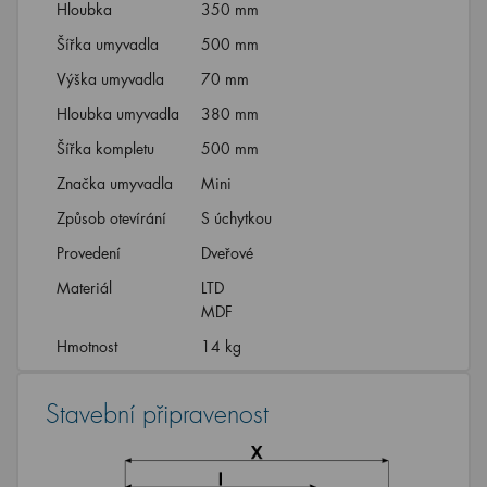
Hloubka
350 mm
Šířka umyvadla
500 mm
Výška umyvadla
70 mm
Hloubka umyvadla
380 mm
Šířka kompletu
500 mm
Značka umyvadla
Mini
Způsob otevírání
S úchytkou
Provedení
Dveřové
Materiál
LTD
MDF
Hmotnost
14 kg
Stavební připravenost