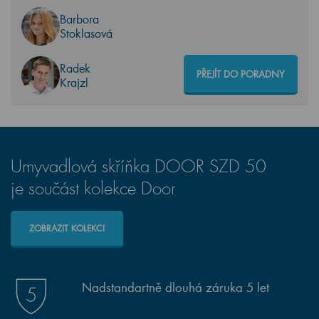
Barbora
Stoklasová
Radek
PŘEJÍT DO PORADNY
Krajzl
Umyvadlová skříňka DOOR SZD 50
je součást kolekce Door
ZOBRAZIT KOLEKCI
Nadstandartně dlouhá záruka 5 let