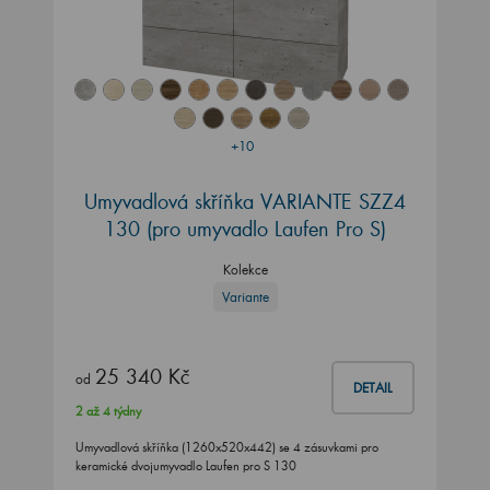
+10
Umyvadlová skříňka VARIANTE SZZ4
130
(pro umyvadlo Laufen Pro S)
Kolekce
Variante
25 340 Kč
od
DETAIL
2 až 4 týdny
Umyvadlová skříňka (1260x520x442) se 4 zásuvkami pro
keramické dvojumyvadlo Laufen pro S 130