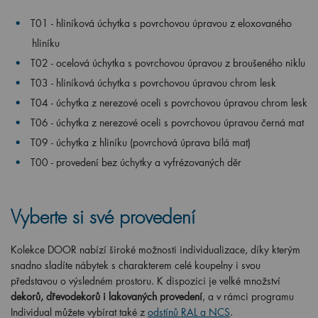
T01 - hliníková úchytka s povrchovou úpravou z eloxovaného
hliníku
T02 - ocelová úchytka s povrchovou úpravou z broušeného niklu
T03 - hliníková úchytka s povrchovou úpravou chrom lesk
T04 - úchytka z nerezové oceli s povrchovou úpravou chrom lesk
T06 - úchytka z nerezové oceli s povrchovou úpravou černá mat
T09 - úchytka z hliníku (povrchová úprava bílá mat)
T00 - provedení bez úchytky a vyfrézovaných děr
Vyberte si své provedení
Kolekce DOOR nabízí široké možnosti individualizace, díky kterým
snadno sladíte nábytek s charakterem celé koupelny i svou
představou o výsledném prostoru. K dispozici je velké množství
dekorů, dřevodekorů i lakovaných provedení
, a v rámci programu
Individual můžete vybírat také z
odstínů RAL a NCS
.