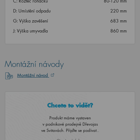
C: Rozteč roháčků
80-120 mm
D: Umístění odpadu
220 mm
G: Výška zavěšení
683 mm
J: Výška umyvadla
860 mm
Montážní návody
Montážní návod
Chcete to vidět?
Produkt máme vystaven
v podnikové prodejně Dřevojas
ve Svitavách. Přijďte se podívat..