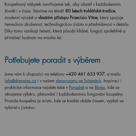
Koupelnový nábytek navrhujeme tak, aby obstál v každodenním
životě i v čase. Stavíme na téměř
80 letech truhlářské tradice
,
moderní výrobě a
vlastním přístupu Praecisio Vitae
, který spojuje
řemeslnou zkušenost, technologickou jistotu a předvídavost v detailu.
Díky tomu vznikají řešení, která působí klidně, fungují spolehlivě a
přinášejí hodnotu na mnoho let.
Potřebujete poradit s výběrem
Jsme vám k dispozici na telefonu
+420 461 653 937
, e mailu
info@drevojas.cz
i v našem
showroomu ve Svitavách
. Inspiraci i
praktické informace najdete také v
Poradně
a na
Blogu
, kde se
věnujeme výběru, plánování i každodennímu fungování koupelny.
Protože koupelna je místo, kde se kvalita ukáže časem, vyplatí se
vybírat s jistotou.