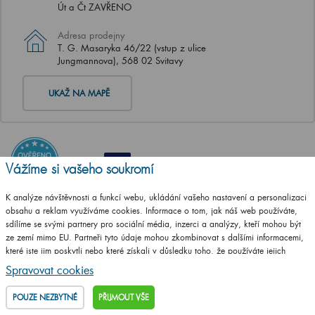
Út a Čt ZAVŘENO
Adresa prodejny
T. G. Masaryka 46/22 (vstup z ulice
Jungmannova), 568 02 Svitavy
UKAŽ NA MAPĚ
Vážíme si vašeho soukromí
K analýze návštěvnosti a funkcí webu, ukládání vašeho nastavení a personalizaci
obsahu a reklam využíváme cookies. Informace o tom, jak náš web používáte,
sdílíme se svými partnery pro sociální média, inzerci a analýzy, kteří mohou být
ze zemí mimo EU. Partneři tyto údaje mohou zkombinovat s dalšími informacemi,
které jste jim poskytli nebo které získali v důsledku toho, že používáte jejich
služby.
Podrobné informace
Spravovat cookies
POUZE NEZBYTNÉ
PŘIJMOUT VŠE