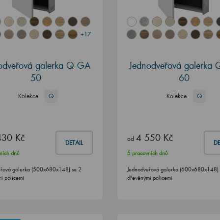
+17
odveřová galerka Q GA
Jednodveřová galerka
50
60
Kolekce
Q
Kolekce
Q
430 Kč
4 550 Kč
od
DETAIL
DE
ních dnů
5 pracovních dnů
řová galerka (500x680x148) se 2
Jednodveřová galerka (600x680x148) 
i policemi
dřevěnými policemi