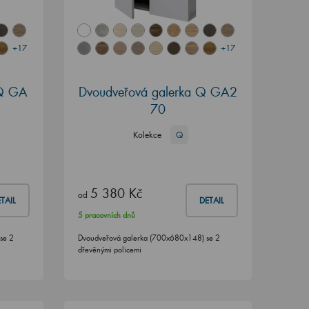
+17
+17
 Q GA
Dvoudveřová galerka Q GA2
70
Kolekce
Q
5 380 Kč
od
TAIL
DETAIL
5 pracovních dnů
se 2
Dvoudveřová galerka (700x680x148) se 2
dřevěnými policemi