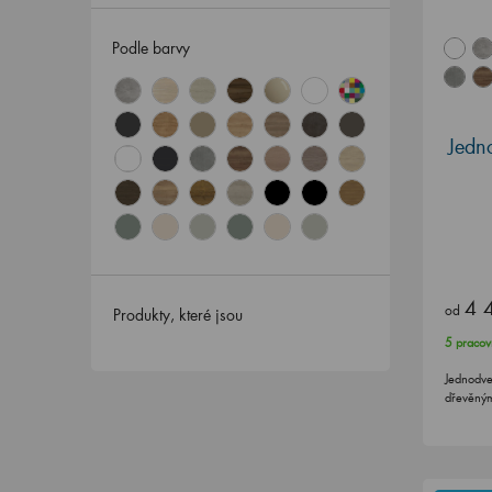
Podle barvy
Jedn
4 
od
Produkty, které jsou
5 pracov
Jednodve
dřevěným