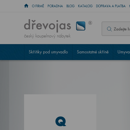
O FIRMĚ
PORADNA
BLOG
KATALOG
DOPRAVA A PLATBA
český koupelnový nábytek
Skříňky pod umyvadlo
Samostatné skříně
Umyvad
Q