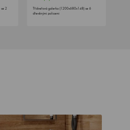
 se 2
Třídveřová galerka (1200x680x148) se 6
dřevěnými policemi