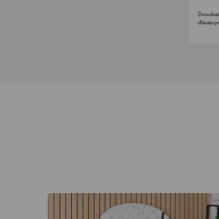
Dvoudve
dřevěným