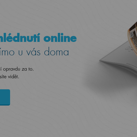
lédnutí online
ímo u vás doma
jí opravdu za to.
íte vidět.