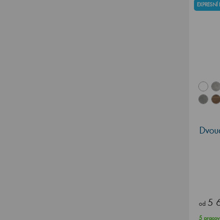
EXPRESNÍ
Dvou
5 
od
5 pracov