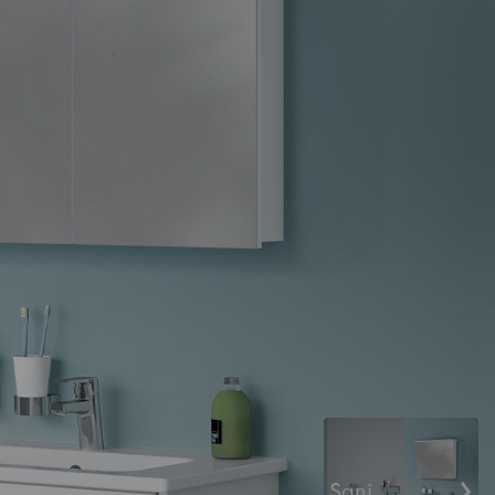
›
Sani