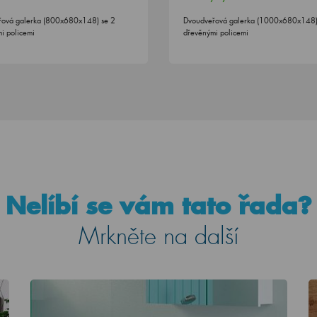
řová galerka (800x680x148) se 2
Dvoudveřová galerka (1000x680x148)
i policemi
dřevěnými policemi
Nelíbí se vám tato řada?
Mrkněte na další