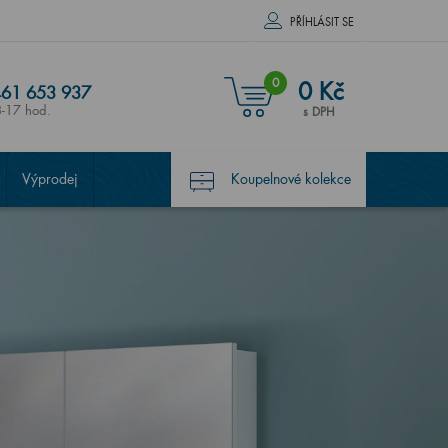
PŘÍHLÁSIT SE
0
0 Kč
61 653 937
8-17 hod.
s DPH
Výprodej
Koupelnové kolekce