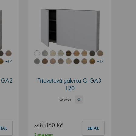
+17
+17
Q GA2
Třídveřová galerka Q GA3
120
Kolekce
Q
8 860 Kč
od
TAIL
DETAIL
2 až 4 týdny