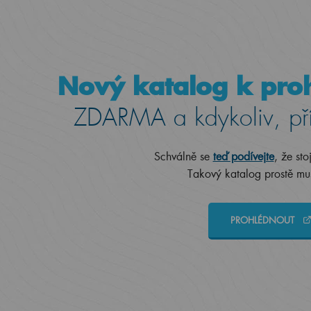
Nový katalog k proh
ZDARMA a kdykoliv, př
Schválně se
teď podívejte
, že sto
Takový katalog prostě mus
PROHLÉDNOUT