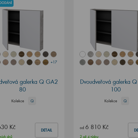
 DODÁNÍ
+17
dveřová galerka Q GA2
Dvoudveřová galerka 
80
100
Kolekce
Q
Kolekce
Q
630 Kč
6 810 Kč
od
DETAIL
DE
ních dnů
2 až 4 týdny