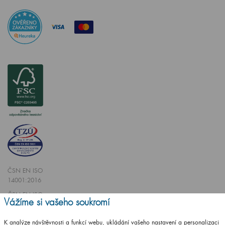
ČSN EN ISO
14001:2016
ČSN EN ISO
Vážíme si vašeho soukromí
9001:2016
K analýze návštěvnosti a funkcí webu, ukládání vašeho nastavení a personalizaci