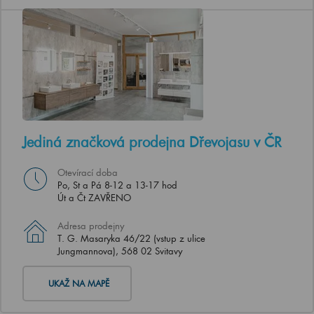
Jediná značková prodejna Dřevojasu v ČR
Otevírací doba
Po, St a Pá 8-12 a 13-17 hod
Út a Čt ZAVŘENO
Adresa prodejny
T. G. Masaryka 46/22 (vstup z ulice
Jungmannova), 568 02 Svitavy
UKAŽ NA MAPĚ