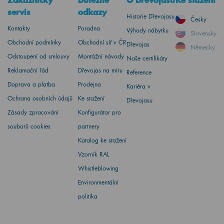
Zákaznický
Důležité
O Dřevojasu
Ke stažení
servis
odkazy
Historie Dřevojasu
Česky
Kontakty
Poradna
Výhody nábytku
Slovensky
Obchodní podmínky
Obchodní síť v ČR
Dřevojas
Německy
Odstoupení od smlouvy
Montážní návody
Naše certifikáty
Reklamační řád
Dřevojas na míru
Reference
Doprava a platba
Prodejna
Kariéra v
Ochrana osobních údajů
Ke stažení
Dřevojasu
Zásady zpracování
Konfigurátor pro
souborů cookies
partnery
Katalog ke stažení
Vzorník RAL
Whistleblowing
Environmentální
politika