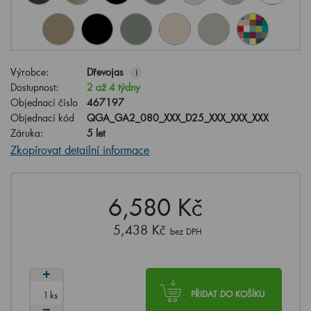
Výrobce:
Dřevojas
i
Dostupnost:
2 až 4 týdny
Objednací číslo
467197
Objednací kód
QGA_GA2_080_XXX_D25_XXX_XXX_XXX
Záruka:
5 let
Zkopírovat detailní informace
6,580 Kč
5,438 Kč
bez DPH
ks
PŘIDAT DO KOŠÍKU