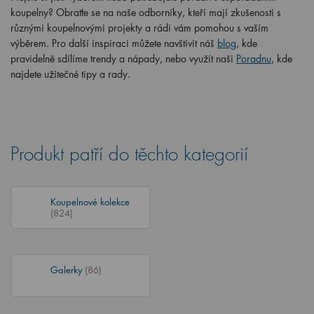
koupelny? Obraťte se na naše odborníky, kteří mají zkušenosti s
různými koupelnovými projekty a rádi vám pomohou s vaším
výběrem. Pro další inspiraci můžete navštívit náš
blog
, kde
pravidelně sdílíme trendy a nápady, nebo využít naši
Poradnu
, kde
najdete užitečné tipy a rady.
Produkt patří do těchto kategorií
Koupelnové kolekce
(824)
Galerky
(86)