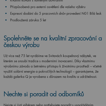
Kvalitní kování s tlumeným dovíráním
Přizpůsobená pro externí osvětlení dle vašeho výběru
Expresní dodání do 5 pracovních dnův provedení N01 Bílá lesk
Prodloužená záruka 5 let
Spolehněte se na kvalitní zpracování a
českou výrobu
Už více než 75 let vyrábíme ve Svitavách koupelnový nábytek, ve
kterém se snoubí tradice s moderními inovacemi. Díky vlastnímu
výrobnímu závodu a šetrnému přístupu k životnímu prostředí – včetně
využití solární energie a pokročilých technologií – garantujeme, že
každá galerka Q je vyrobena s důrazem na kvalitu a udržitelnost.
Nechte si poradit od odborníků
Nejste si jisti výběrem nebo potřebujete poradit s uspořádáním