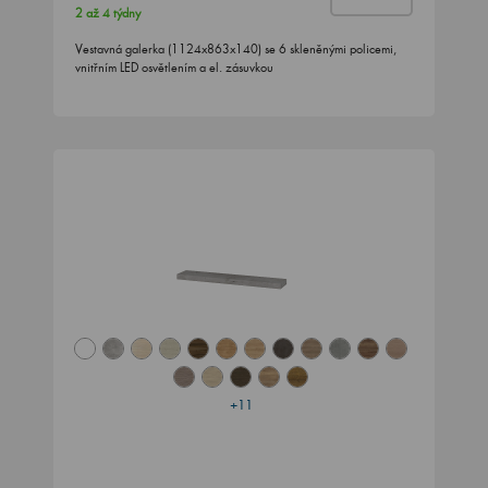
2 až 4 týdny
Vestavná galerka (1124x863x140) se 6 skleněnými policemi,
vnitřním LED osvětlením a el. zásuvkou
+11