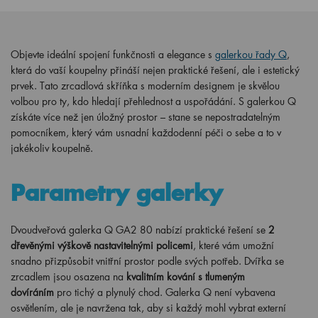
Objevte ideální spojení funkčnosti a elegance s
galerkou řady Q
,
která do vaší koupelny přináší nejen praktické řešení, ale i estetický
prvek. Tato zrcadlová skříňka s moderním designem je skvělou
volbou pro ty, kdo hledají přehlednost a uspořádání. S galerkou Q
získáte více než jen úložný prostor – stane se nepostradatelným
pomocníkem, který vám usnadní každodenní péči o sebe a to v
jakékoliv koupelně.
Parametry galerky
Dvoudveřová galerka Q GA2 80 nabízí praktické řešení se
2
dřevěnými výškově nastavitelnými policemi
, které vám umožní
snadno přizpůsobit vnitřní prostor podle svých potřeb. Dvířka se
zrcadlem jsou osazena na
kvalitním kování s tlumeným
dovíráním
pro tichý a plynulý chod. Galerka Q není vybavena
osvětlením, ale je navržena tak, aby si každý mohl vybrat externí