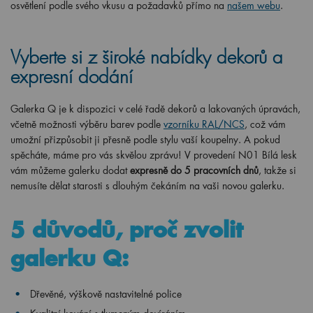
osvětlení podle svého vkusu a požadavků přímo na
našem webu
.
Vyberte si z široké nabídky dekorů a
expresní dodání
Galerka Q je k dispozici v celé řadě dekorů a lakovaných úpravách,
včetně možnosti výběru barev podle
vzorníku RAL/NCS
, což vám
umožní přizpůsobit ji přesně podle stylu vaší koupelny. A pokud
spěcháte, máme pro vás skvělou zprávu! V provedení N01 Bílá lesk
vám můžeme galerku dodat
expresně do 5 pracovních dnů
, takže si
nemusíte dělat starosti s dlouhým čekáním na vaši novou galerku.
5 důvodů, proč zvolit
galerku Q:
Dřevěné, výškově nastavitelné police