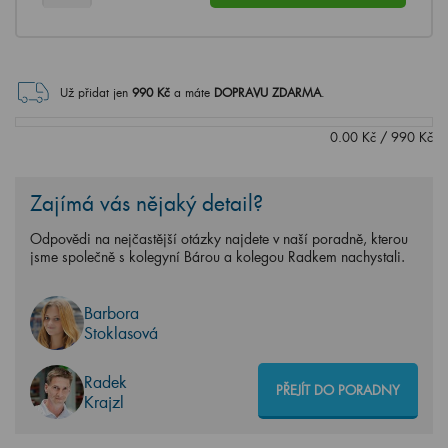
Už přidat jen
990
Kč
a máte
DOPRAVU ZDARMA
.
0.00
Kč
/
990
Kč
Zajímá vás nějaký detail?
Odpovědi na nejčastější otázky najdete v naší poradně, kterou
jsme společně s kolegyní Bárou a kolegou Radkem nachystali.
Barbora
Stoklasová
Radek
PŘEJÍT DO PORADNY
Krajzl