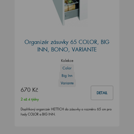
Organizér zásuvky 65 COLOR, BIG
INN, BONO, VARIANTE
Kolekce
Color
Big Inn
Variante
670 Kč
DETAIL
2 až 4 týdny
Doplňkový organizér HETTICH do zásuvky o rozměru 65 cm pro
řady COLOR a BIG INN.