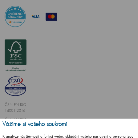
ČSN EN ISO
14001:2016
ČSN EN ISO
Vážíme si vašeho soukromí
9001:2016
K analýze návštěvnosti a funkcí webu, ukládání vašeho nastavení a personalizaci