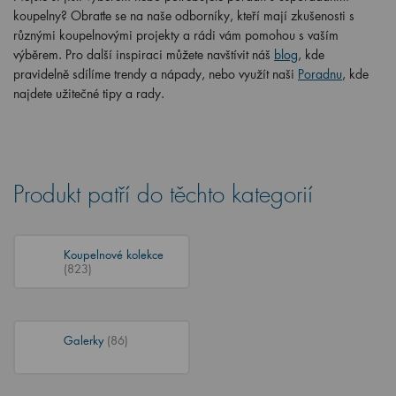
koupelny? Obraťte se na naše odborníky, kteří mají zkušenosti s
různými koupelnovými projekty a rádi vám pomohou s vaším
výběrem. Pro další inspiraci můžete navštívit náš
blog
, kde
pravidelně sdílíme trendy a nápady, nebo využít naši
Poradnu
, kde
najdete užitečné tipy a rady.
Produkt patří do těchto kategorií
Koupelnové kolekce
(823)
Galerky
(86)