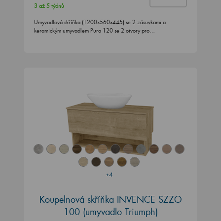
3 až 5 týdnů
Umyvadlová skříňka (1200x560x445) se 2 zásuvkami a
keramickým umyvadlem Pura 120 se 2 otvory pro…
+4
Koupelnová skříňka INVENCE SZZO
100 (umyvadlo Triumph)