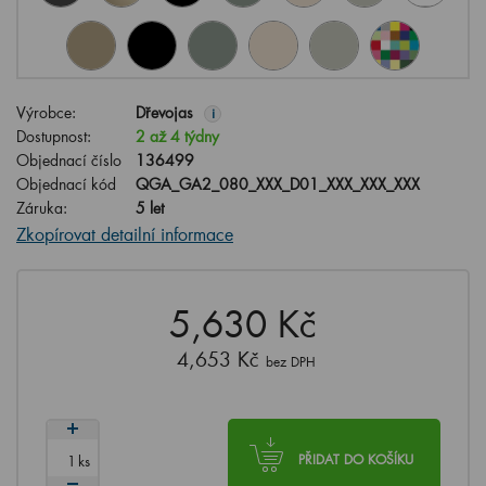
Výrobce:
Dřevojas
i
Dostupnost:
2 až 4 týdny
Objednací číslo
136499
Objednací kód
QGA_GA2_080_XXX_D01_XXX_XXX_XXX
Záruka:
5 let
Zkopírovat detailní informace
5,630 Kč
4,653 Kč
bez DPH
ks
PŘIDAT DO KOŠÍKU