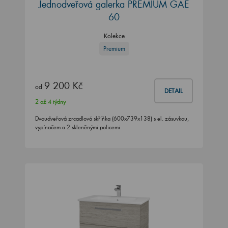
Jednodveřová galerka PREMIUM GAE
60
Kolekce
Premium
9 200 Kč
od
DETAIL
2 až 4 týdny
Dvoudveřová zrcadlová skříňka (600x739x138) s el. zásuvkou,
vypínačem a 2 skleněnými policemi