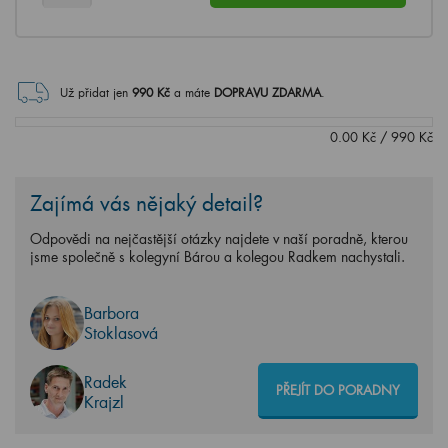
Už přidat jen
990
Kč
a máte
DOPRAVU ZDARMA
.
0.00
Kč
/
990
Kč
Zajímá vás nějaký detail?
Odpovědi na nejčastější otázky najdete v naší poradně, kterou
jsme společně s kolegyní Bárou a kolegou Radkem nachystali.
Barbora
Stoklasová
Radek
PŘEJÍT DO PORADNY
Krajzl