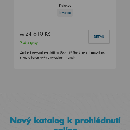
Kolekce
Invence
24 610 Kč
od
DETAIL
2 až 4 týdny
Závěsná umyvadlová skříňka 96,4x49,8x46 cm s 1 zásuvkou,
nikou a keramickým umyvadlem Triumph
Nový katalog k prohlédnutí