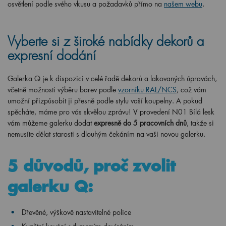
osvětlení podle svého vkusu a požadavků přímo na
našem webu
.
Vyberte si z široké nabídky dekorů a
expresní dodání
Galerka Q je k dispozici v celé řadě dekorů a lakovaných úpravách,
včetně možnosti výběru barev podle
vzorníku RAL/NCS
, což vám
umožní přizpůsobit ji přesně podle stylu vaší koupelny. A pokud
spěcháte, máme pro vás skvělou zprávu! V provedení N01 Bílá lesk
vám můžeme galerku dodat
expresně do 5 pracovních dnů
, takže si
nemusíte dělat starosti s dlouhým čekáním na vaši novou galerku.
5 důvodů, proč zvolit
galerku Q:
Dřevěné, výškově nastavitelné police