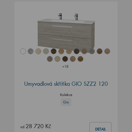
+18
Umyvadlová skříňka GIO SZZ2 120
Kolekce
Gio
28 720 Kč
od
DETAIL