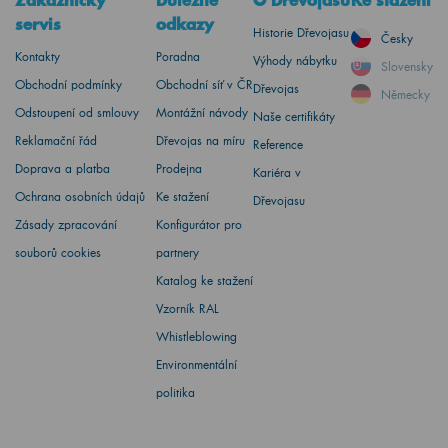
Zákaznický
Důležité
O Dřevojasu
Ke stažení
servis
odkazy
Historie Dřevojasu
Česky
Kontakty
Poradna
Výhody nábytku
Slovensky
Obchodní podmínky
Obchodní síť v ČR
Dřevojas
Německy
Odstoupení od smlouvy
Montážní návody
Naše certifikáty
Reklamační řád
Dřevojas na míru
Reference
Doprava a platba
Prodejna
Kariéra v
Ochrana osobních údajů
Ke stažení
Dřevojasu
Zásady zpracování
Konfigurátor pro
souborů cookies
partnery
Katalog ke stažení
Vzorník RAL
Whistleblowing
Environmentální
politika