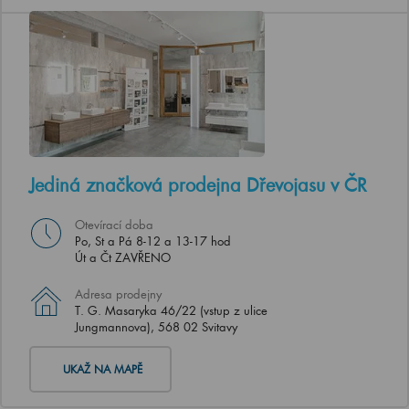
Jediná značková prodejna Dřevojasu v ČR
Otevírací doba
Po, St a Pá 8-12 a 13-17 hod
Út a Čt ZAVŘENO
Adresa prodejny
T. G. Masaryka 46/22 (vstup z ulice
Jungmannova), 568 02 Svitavy
UKAŽ NA MAPĚ