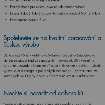
Kvalitní kování s tlumeným dovíráním
Přizpůsobená pro externí osvětlení dle vašeho výběru
Expresní dodání do 5 pracovních dnův provedení N01 Bílá lesk
Prodloužená záruka 5 let
Spolehněte se na kvalitní zpracování a
českou výrobu
Už více než 75 let vyrábíme ve Svitavách koupelnový nábytek, ve
kterém se snoubí tradice s moderními inovacemi. Díky vlastnímu
výrobnímu závodu a šetrnému přístupu k životnímu prostředí – včetně
využití solární energie a pokročilých technologií – garantujeme, že
každá galerka Q je vyrobena s důrazem na kvalitu a udržitelnost.
Nechte si poradit od odborníků
Nejste si jisti výběrem nebo potřebujete poradit s uspořádáním