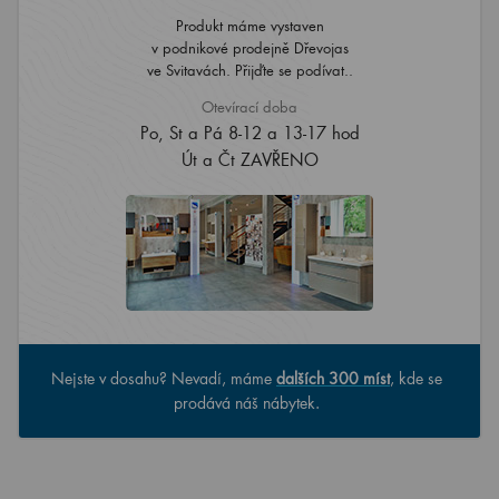
Produkt máme vystaven
v podnikové prodejně Dřevojas
ve Svitavách. Přijďte se podívat..
Otevírací doba
Po, St a Pá 8-12 a 13-17 hod
Út a Čt ZAVŘENO
Nejste v dosahu? Nevadí, máme
dalších 300 míst
, kde se
prodává náš nábytek.