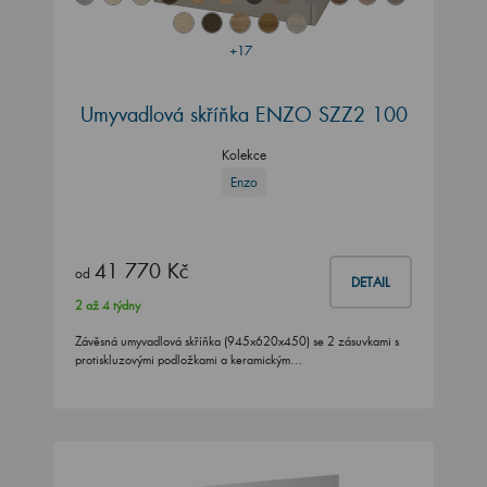
+17
Umyvadlová skříňka ENZO SZZ2 100
Kolekce
Enzo
41 770 Kč
od
DETAIL
2 až 4 týdny
Závěsná umyvadlová skříňka (945x620x450) se 2 zásuvkami s
protiskluzovými podložkami a keramickým…