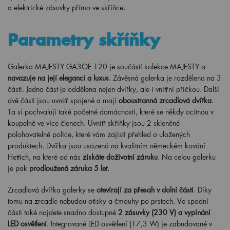
a elektrické zásuvky přímo ve skříňce.
Parametry skříňky
Galerka MAJESTY GA3OE 120 je součástí kolekce MAJESTY a
navazuje na její eleganci a luxus
. Závěsná galerka je rozdělena na 3
části. Jedna část je oddělena nejen dvířky, ale i vnitřní příčkou. Další
dvě části jsou uvnitř spojené a mají
oboustranná zrcadlová dvířka
.
Ta si pochvalují také početné domácnosti, které se někdy ocitnou v
koupelně ve více členech. Uvnitř skříňky jsou 2 skleněné
polohovatelné police, které vám zajistí přehled o uložených
produktech. Dvířka jsou usazená na kvalitním německém kování
Hettich, na které od nás
získáte doživotní záruku
. Na celou galerku
je pak
prodloužená záruka 5 let
.
Zrcadlová dvířka galerky se
otevírají za přesah v dolní části
. Díky
tomu na zrcadle nebudou otisky a čmouhy po prstech. Ve spodní
části také najdete snadno dostupné
2
zásuvky (230 V) a vypínání
LED osvětlení
. Integrované LED osvětlení (17,3 W) je zabudované v