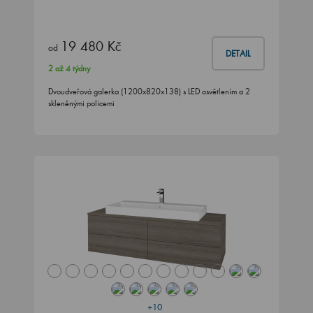
19 480 Kč
od
DETAIL
2 až 4 týdny
Dvoudveřová galerka (1200x820x138) s LED osvětlením a 2
skleněnými policemi
+10