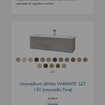
vypínačem vč. regulátoru stmívání
+10
Umyvadlová skříňka VARIANTE SZZ
120 (umyvadlo Pura)
Kolekce
Variante