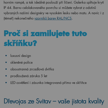
horním rampě, a tak ideálně poslouží při líčení. Galerka splňuje krytí
IP 44. Barvu celolakovaného povrchu si můžete vybrat z odstínů
vybraných našimi designéry ve vysokém lesku nebo matu. A navíc i z
(témeř) nekonečného
vzorníků barev RAL/NCS
.
Proč si zamilujete tuto
skříňku?
luxusní design
skleněné police
oboustranná zrcadlová dvířka
prodloužená záruka 5 let
LED osvětlení i zásuvka integrovaná přímo ve skříňce
Dřevojas ze Svitav – vaše jistota kvality