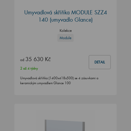
Umyvadlová skříňka MODULE SZZ4
140
(umyvadlo Glance)
Kolekce
Module
35 630 Kč
od
DETAIL
2 až 4 týdny
Umyvadlová skříňka (1400x418x500) se 4 zásuvkami a
keramickým umyvadlem Glance 100