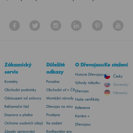
Zákaznický
Důležité
O Dřevojasu
Ke stažení
servis
odkazy
Historie Dřevojasu
Česky
Kontakty
Poradna
Výhody nábytku
Slovensky
Obchodní podmínky
Obchodní síť v ČR
Dřevojas
Německy
Odstoupení od smlouvy
Montážní návody
Naše certifikáty
Reklamační řád
Dřevojas na míru
Reference
Doprava a platba
Prodejna
Kariéra v
Ochrana osobních údajů
Ke stažení
Dřevojasu
Zásady zpracování
Konfigurátor pro