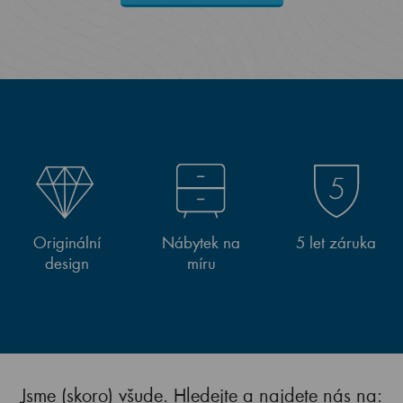
Originální
Nábytek na
5 let záruka
design
míru
Jsme (skoro) všude. Hledejte a najdete nás na: