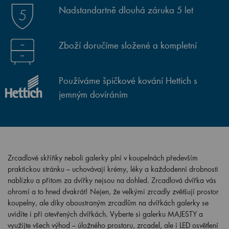
Nadstandartně dlouhá záruka 5 let
Zboží doručíme složené a kompletní
Používáme špičkové kování Hettich s
jemným dovíráním
Zrcadlové skříňky neboli galerky plní v koupelnách především
praktickou stránku – uchovávají krémy, léky a každodenní drobnosti
nablízku a přitom za dvířky nejsou na dohled. Zrcadlová dvířka vás
ohromí a to hned dvakrát! Nejen, že velkými zrcadly zvětšují prostor
koupelny, ale díky oboustraným zrcadlům na dvířkách galerky se
uvidíte i při otevřených dvířkách. Vyberte si galerku MAJESTY a
využijte všech výhod – úložného prostoru, zrcadel, ale i LED osvětlení