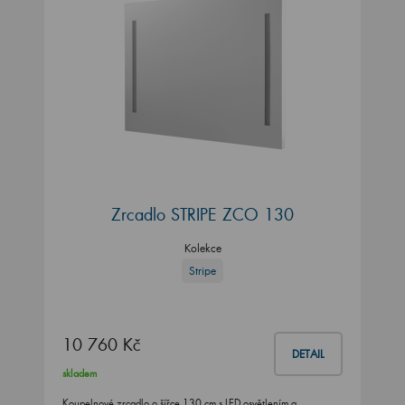
Zrcadlo STRIPE ZCO 130
Kolekce
Stripe
10 760 Kč
DETAIL
skladem
Koupelnové zrcadlo o šířce 130 cm s LED osvětlením a