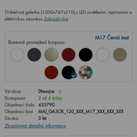
Třídveřová galerka (1200x767x210) s LED osvětlením, vypínačem a
elëktrickou zásuvkou
Zobrazit více
M17 Černá mat
Barevné provedení korpusu
Výrobce:
Dřevojas
i
Dostupnost:
2 až 4 týdny
Objednací číslo
435790
Objednací kód
MAJ_GA3OE_120_XXX_M17_XXX_XXX_XXX
Záruka:
5 let
Zkopírovat detailní informace