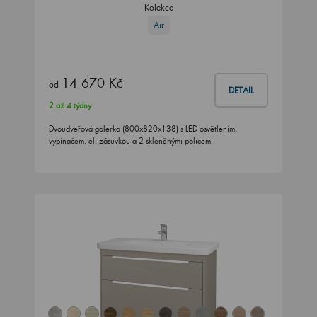
Kolekce
Air
14 670 Kč
od
DETAIL
2 až 4 týdny
Dvoudveřová galerka (800x820x138) s LED osvětlením,
vypínačem. el. zásuvkou a 2 skleněnými policemi