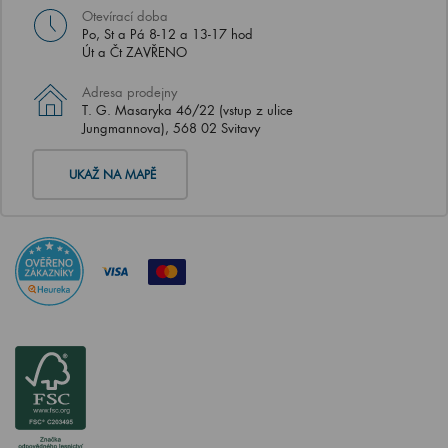
Otevírací doba
Po, St a Pá 8-12 a 13-17 hod
Út a Čt ZAVŘENO
Adresa prodejny
T. G. Masaryka 46/22 (vstup z ulice
Jungmannova), 568 02 Svitavy
UKAŽ NA MAPĚ