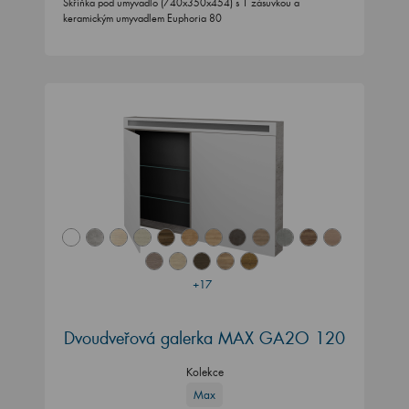
Skříňka pod umyvadlo (740x350x454) s 1 zásuvkou a
keramickým umyvadlem Euphoria 80
+17
Dvoudveřová galerka MAX GA2O 120
Kolekce
Max