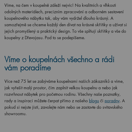
Víme, na čem v koupelně záleží nejvíc! Na kvalitních a vlhkosti
odolných materiálech, precizním zpracování a odborném sestavení
koupelnového nábytku tak, aby vám vydržel dlouho krásný. A
samozřejmě se chceme každý den dívat na krásné skříňky a užívat si
jejich promyšlený a praktický design. To vše splňují skříňky a vše do
koupelny z Dřevojasu. Pod to se podepíšeme.
Víme o koupelnách všechno a rádi
vám poradíme
Více než 75 let se zabýváme koupelnami našich zákazníků a víme,
jak vyřešit malý prostor, čím zaplnit velkou koupelnu a nebo jak
rozvrhnout nábytek pro početnou rodinu. Všechny naše poznatky,
rady a inspiraci můžete čerpat přímo z našeho
blogu
či
poradny
. A
pokud si nejste jisti, zavolejte nám nebo se zastavte do svitavského
showroomu.