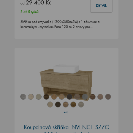
29 400 Kč
od
DETAIL
3 až 5 týdnů
Skříňka pod umyvadlo (1200x350x454) s 1 zásuvkou a
keramickým umyvadlem Pura 120 se 2 otvory pro…
+4
Koupelnová skříňka INVENCE SZZO