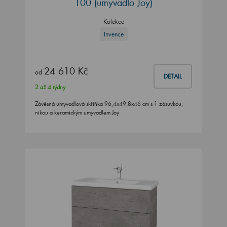
100 (umyvadlo Joy)
Kolekce
Invence
24 610 Kč
od
DETAIL
2 až 4 týdny
Závěsná umyvadlová skříňka 96,4x49,8x46 cm s 1 zásuvkou,
nikou a keramickým umyvadlem Joy