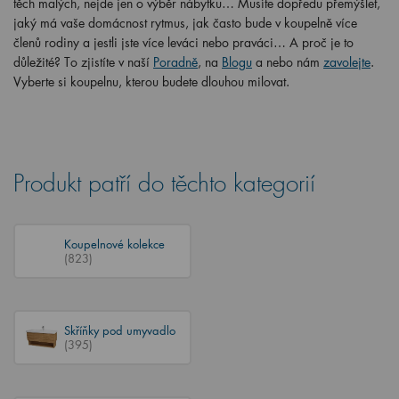
těch malých, nejde jen o výběr nábytku… Musíte dopředu přemýšlet,
jaký má vaše domácnost rytmus, jak často bude v koupelně více
členů rodiny a jestli jste více leváci nebo praváci… A proč je to
důležité? To zjistíte v naší
Poradně
, na
Blogu
a nebo nám
zavolejte
.
Vyberte si koupelnu, kterou budete dlouhou milovat.
Produkt patří do těchto kategorií
Koupelnové kolekce
(823)
Skříňky pod umyvadlo
(395)