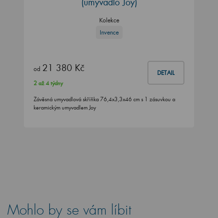
(umyvadlo Joy)
Kolekce
Invence
21 380 Kč
od
DETAIL
2 až 4 týdny
Závěsná umyvadlová skříňka 76,4x3,3x46 cm s 1 zásuvkou a
keramickým umyvadlem Joy
Mohlo by se vám líbit