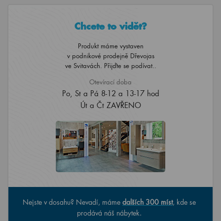
Chcete to vidět?
Produkt máme vystaven
v podnikové prodejně Dřevojas
ve Svitavách. Přijďte se podívat..
Otevírací doba
Po, St a Pá 8-12 a 13-17 hod
Út a Čt ZAVŘENO
Nejste v dosahu? Nevadí, máme
dalších 300 míst
, kde se
prodává náš nábytek.