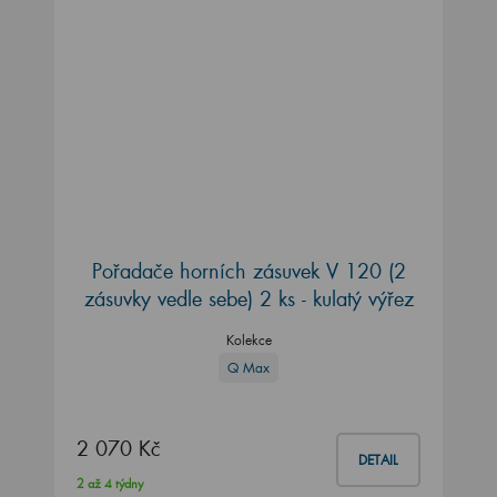
Pořadače horních zásuvek V 120 (2
zásuvky vedle sebe) 2 ks - kulatý výřez
Kolekce
Q Max
2 070 Kč
DETAIL
2 až 4 týdny