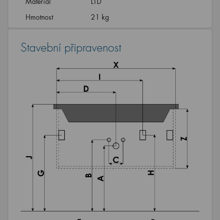
Materiál
LTD
Hmotnost
21 kg
Stavební připravenost