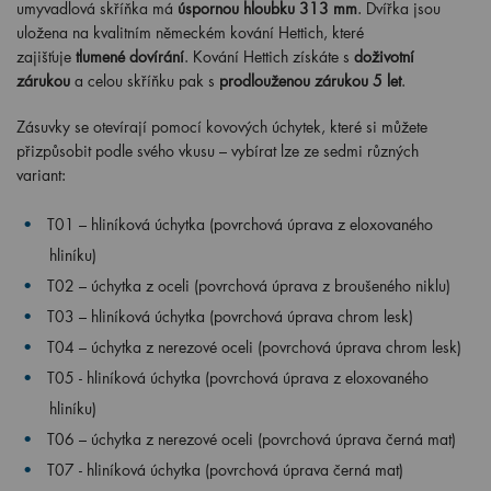
umyvadlová skříňka má
úspornou hloubku 313 mm
. Dvířka jsou
uložena na kvalitním německém kování Hettich, které
zajišťuje
tlumené dovírání
. Kování Hettich získáte s
doživotní
zárukou
a celou skříňku pak s
prodlouženou zárukou 5 let
.
Zásuvky se otevírají pomocí kovových úchytek, které si můžete
přizpůsobit podle svého vkusu – vybírat lze ze sedmi různých
variant:
T01 – hliníková úchytka (povrchová úprava z eloxovaného
hliníku)
T02 – úchytka z oceli (povrchová úprava z broušeného niklu)
T03 – hliníková úchytka (
povrchová úprava chrom lesk
)
T04 – úchytka z nerezové oceli (povrchová úprava chrom lesk)
T05 - hliníková úchytka (povrchová úprava z eloxovaného
hliníku)
T06 – úchytka z nerezové oceli (povrchová úprava černá mat)
T07 - hliníková úchytka (povrchová úprava černá mat)