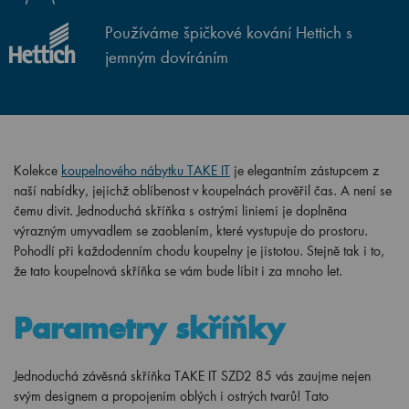
Používáme špičkové kování Hettich s
jemným dovíráním
Kolekce
koupelnového nábytku TAKE IT
je elegantním zástupcem z
naší nabídky, jejichž oblíbenost v koupelnách prověřil čas. A není se
čemu divit. Jednoduchá skříňka s ostrými liniemi je doplněna
výrazným umyvadlem se zaoblením, které vystupuje do prostoru.
Pohodlí při každodenním chodu koupelny je jistotou. Stejně tak i to,
že tato koupelnová skříňka se vám bude líbit i za mnoho let.
Parametry skříňky
Jednoduchá závěsná skříňka TAKE IT SZD2 85 vás zaujme nejen
svým designem a propojením oblých i ostrých tvarů! Tato