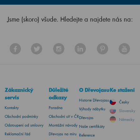
Jsme (skoro) všude. Hledejte a najdete nás na:
Zákaznický
Důležité
O Dřevojasu
Ke stažení
servis
odkazy
Historie Dřevojasu
Česky
Kontakty
Poradna
Výhody nábytku
Slovensky
Obchodní podmínky
Obchodní síť v ČR
Dřevojas
Německy
Odstoupení od smlouvy
Montážní návody
Naše certifikáty
Reklamační řád
Dřevojas na míru
Reference