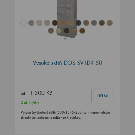
+11
Vysoká skříň DOS SV1D4 50
11 300 Kč
od
DETAIL
2 až 4 týdny
Vysoká čtyřdveřová skříň (500x1545x250) se 4 nastavitelnými
skleněnými policemi a sníženou hloubkou…