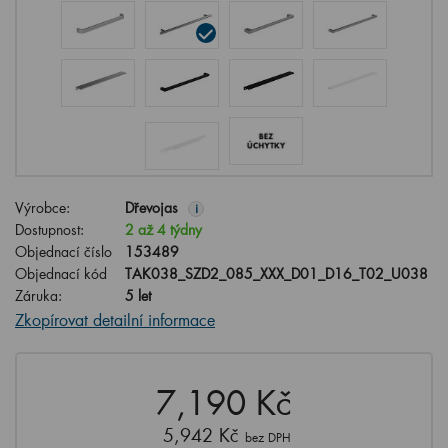
Výrobce:
Dřevojas
i
Dostupnost:
2 až 4 týdny
Objednací číslo
153489
Objednací kód
TAK038_SZD2_085_XXX_D01_D16_T02_U038
Záruka:
5 let
Zkopírovat detailní informace
7,190 Kč
5,942 Kč
bez DPH