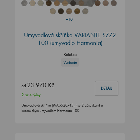
+10
Umyvadlová skříňka VARIANTE SZZ2
100 (umyvadlo Harmonia)
Kolekce
Variante
23 970 Kč
od
DETAIL
2 až 4 týdny
Umyvadlová skříňka (960x520x454) se 2 zásuvkami a
keramickým umyvadlem Harmonia 100