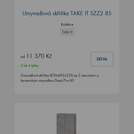
Umyvadlová skříňka TAKE IT SZZ2 85
Kolekce
Take It
11 370 Kč
od
DETAIL
2 až 4 týdny
Umyvadlová skříňka (820x692x335) se 2 zásuvkami a
keramickým umyvadlem Dreja Plus 85