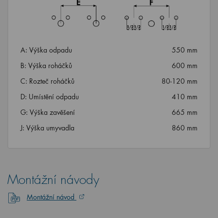
A: Výška odpadu
550 mm
B: Výška roháčků
600 mm
C: Rozteč roháčků
80-120 mm
D: Umístění odpadu
410 mm
G: Výška zavěšení
665 mm
J: Výška umyvadla
860 mm
Montážní návody
Montážní návod