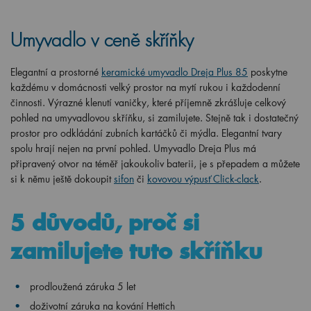
Umyvadlo v ceně skříňky
Elegantní a prostorné
keramické umyvadlo Dreja Plus 85
poskytne
každému v domácnosti velký prostor na mytí rukou i každodenní
činnosti. Výrazné klenutí vaničky, které příjemně zkrášluje celkový
pohled na umyvadlovou skříňku, si zamilujete. Stejně tak i dostatečný
prostor pro odkládání zubních kartáčků či mýdla. Elegantní tvary
spolu hrají nejen na první pohled. Umyvadlo Dreja Plus má
připravený otvor na téměř jakoukoliv baterii, je s přepadem a můžete
si k němu ještě dokoupit
sifon
či
kovovou výpusť Click-clack
.
5 důvodů, proč si
zamilujete tuto skříňku
prodloužená záruka 5 let
doživotní záruka na kování Hettich