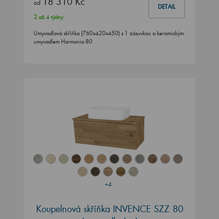
18 310 Kč
od
DETAIL
2 až 4 týdny
Umyvadlová skříňka (760x420x450) s 1 zásuvkou a keramickým
umyvadlem Harmonia 80
+4
Koupelnová skříňka INVENCE SZZ 80