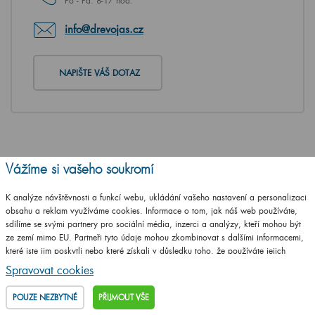
Po - Pá: 8-17 hod.
info@drevojas.cz
NAPIŠTE VÁŠ DOTAZ
Vážíme si vašeho soukromí
K analýze návštěvnosti a funkcí webu, ukládání vašeho nastavení a personalizaci
obsahu a reklam využíváme cookies. Informace o tom, jak náš web používáte,
sdílíme se svými partnery pro sociální média, inzerci a analýzy, kteří mohou být
ze zemí mimo EU. Partneři tyto údaje mohou zkombinovat s dalšími informacemi,
které jste jim poskytli nebo které získali v důsledku toho, že používáte jejich
služby.
Podrobné informace
Spravovat cookies
POUZE NEZBYTNÉ
PŘIJMOUT VŠE