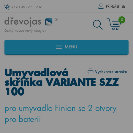
PŘÍHLÁSIT SE
+420 461 653 937
0
český koupelnový nábytek
MENU
Umyvadlová
Vytisknout stránku
skříňka VARIANTE SZZ
100
pro umyvadlo Finion se 2 otvory
pro baterii