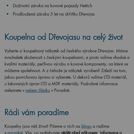
Doživotní záruka na kovové pojezdy Hettich
Prodloužená záruka 5 let na skříňku Dřevojas
Koupelna od Dřevojasu na celý život
Vyberte si koupelnový nábytek od českého výrobce Dřevojas. Máme
mnohaleté zkušenosti s českými koupelnami, a proto volíme vhodné a
kvalitní materiály, pečlivou výrobu a kovové komponenty, na které se
můžeme spolehnout. A z čehože je nábytek vyroben? Záleží na tom,
jakou povrchovou úpravu si vyberete. U dekorů volíme LTD materiál,
u lakovaných úprav LTD a MDF materiály. Podrobné infomrace
naleznete v
našem článku
v Poradně.
Rádi vám poradíme
Koupelny jsou náš život! Píšeme o nich na
blogu
a radíme
v
poradně
. Vše, co potřebujete
vědět před nákupem
,
informace o