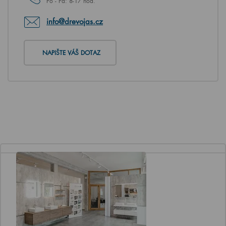
Po - Pá: 8-17 hod.
info@drevojas.cz
NAPIŠTE VÁŠ DOTAZ