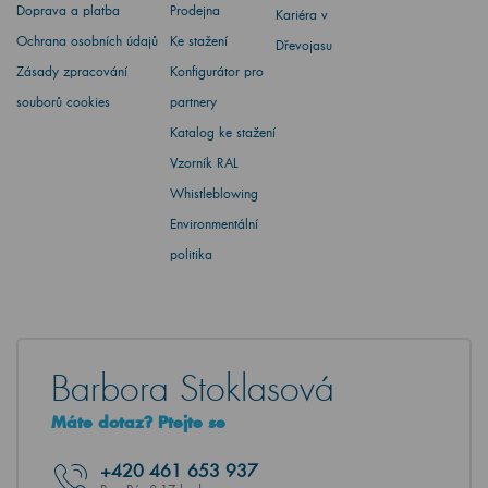
Doprava a platba
Prodejna
Kariéra v
Ochrana osobních údajů
Ke stažení
Dřevojasu
Zásady zpracování
Konfigurátor pro
souborů cookies
partnery
Katalog ke stažení
Vzorník RAL
Whistleblowing
Environmentální
politika
Barbora Stoklasová
Máte dotaz? Ptejte se
+420
461 653 937