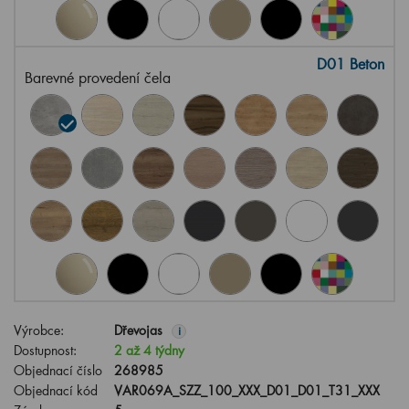
D01 Beton
Barevné provedení čela
Výrobce:
Dřevojas
i
Dostupnost:
2 až 4 týdny
Objednací číslo
268985
Objednací kód
VAR069A_SZZ_100_XXX_D01_D01_T31_XXX