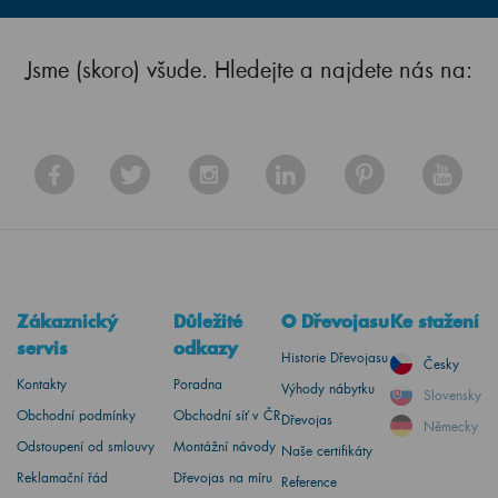
Jsme (skoro) všude. Hledejte a najdete nás na:
Zákaznický
Důležité
O Dřevojasu
Ke stažení
servis
odkazy
Historie Dřevojasu
Česky
Kontakty
Poradna
Výhody nábytku
Slovensky
Obchodní podmínky
Obchodní síť v ČR
Dřevojas
Německy
Odstoupení od smlouvy
Montážní návody
Naše certifikáty
Reklamační řád
Dřevojas na míru
Reference