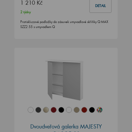
1 210 Kč
DETAIL
2 týdny
Protiskluzové podložky do zásuvek umyvadlové skříňky Q MAX
SZZ2 55 s umyvadlem Q
Dvoudveřová galerka MAJESTY