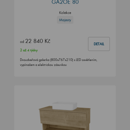
GA2OE 80
Kolekce
Majesty
22 840 Kč
od
DETAIL
2 až 4 týdny
Dvoudveřová galerka (800x767x210) s LED osvětlením,
vypínačem a elektrickou zásuvkou