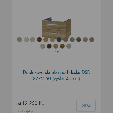
+17
Doplňková skříňka pod desku DSD
SZZ2 60 (výška 40 cm)
12 250 Kč
od
DETAIL
2 až 4 týdny