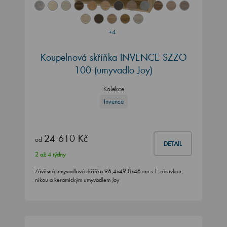
+4
Koupelnová skříňka INVENCE SZZO
100 (umyvadlo Joy)
Kolekce
Invence
24 610 Kč
od
DETAIL
2 až 4 týdny
Závěsná umyvadlová skříňka 96,4x49,8x46 cm s 1 zásuvkou,
nikou a keramickým umyvadlem Joy