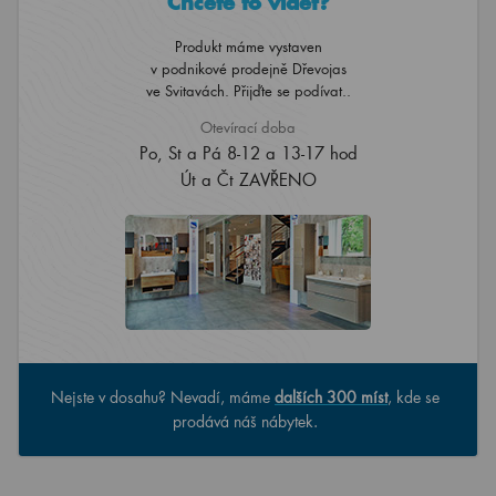
Chcete to vidět?
Produkt máme vystaven
v podnikové prodejně Dřevojas
ve Svitavách. Přijďte se podívat..
Otevírací doba
Po, St a Pá 8-12 a 13-17 hod
Út a Čt ZAVŘENO
Nejste v dosahu? Nevadí, máme
dalších 300 míst
, kde se
prodává náš nábytek.