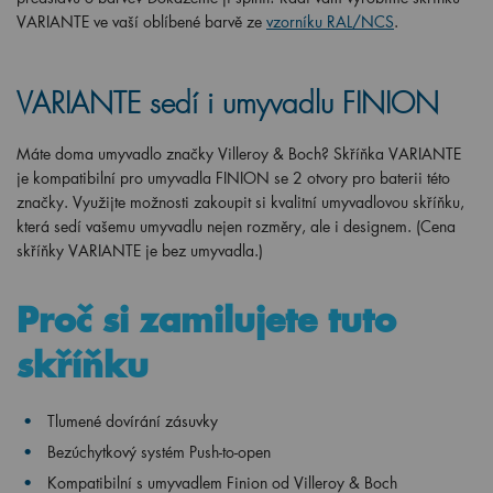
VARIANTE ve vaší oblíbené barvě ze
vzorníku RAL/NCS
.
VARIANTE sedí i umyvadlu FINION
Máte doma umyvadlo značky Villeroy & Boch? Skříňka VARIANTE
je kompatibilní pro umyvadla FINION se 2 otvory pro baterii této
značky. Využijte možnosti zakoupit si kvalitní umyvadlovou skříňku,
která sedí vašemu umyvadlu nejen rozměry, ale i designem. (Cena
skříňky VARIANTE je bez umyvadla.)
Proč si zamilujete tuto
skříňku
Tlumené dovírání zásuvky
Bezúchytkový systém Push-to-open
Kompatibilní s umyvadlem Finion od Villeroy & Boch