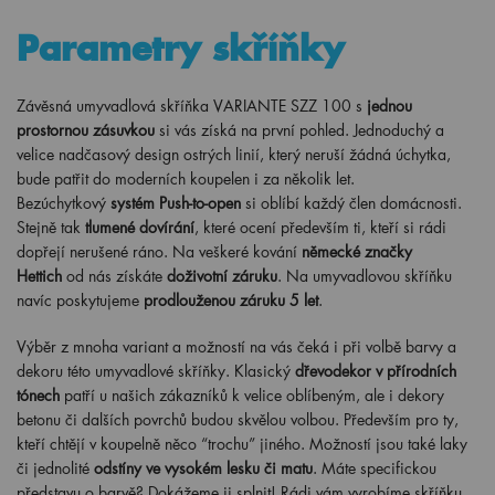
Parametry skříňky
Závěsná umyvadlová skříňka VARIANTE SZZ 100 s
jednou
prostornou zásuvkou
si vás získá na první pohled. Jednoduchý a
velice nadčasový design ostrých linií, který neruší žádná úchytka,
bude patřit do moderních koupelen i za několik let.
Bezúchytkový
systém Push-to-open
si oblíbí každý člen domácnosti.
Stejně tak
tlumené dovírání
, které ocení především ti, kteří si rádi
dopřejí nerušené ráno. Na veškeré kování
německé značky
Hettich
od nás získáte
doživotní záruku
. Na umyvadlovou skříňku
navíc poskytujeme
prodlouženou záruku 5 let
.
Výběr z mnoha variant a možností na vás čeká i při volbě barvy a
dekoru této umyvadlové skříňky. Klasický
dřevodekor v přírodních
tónech
patří u našich zákazníků k velice oblíbeným, ale i dekory
betonu či dalších povrchů budou skvělou volbou. Především pro ty,
kteří chtějí v koupelně něco “trochu” jiného. Možností jsou také laky
či jednolité
odstíny ve vysokém lesku či matu
. Máte specifickou
představu o barvě? Dokážeme ji splnit! Rádi vám vyrobíme skříňku