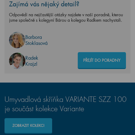
Zajímá vás nějaký detail?
Odpovědi na nejčastější otázky najdete v naší poradně, kterou
jsme společně s kolegyní Bárou a kolegou Radkem nachystali.
Barbora
Stoklasová
Radek
PŘEJÍT DO PORADNY
Krajzl
Umyvadlová skříňka VARIANTE SZZ 100
je součást kolekce Variante
ZOBRAZIT KOLEKCI