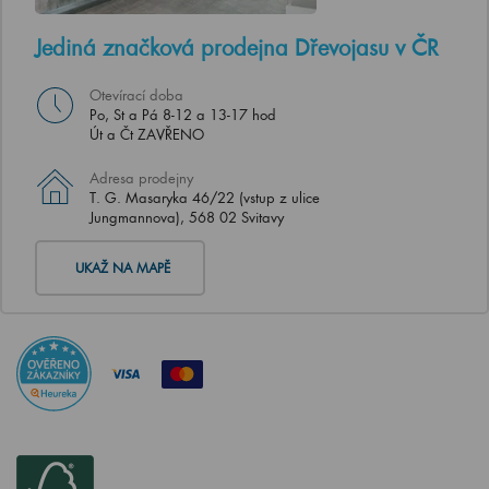
Jediná značková prodejna Dřevojasu v ČR
Otevírací doba
Po, St a Pá 8-12 a 13-17 hod
Út a Čt ZAVŘENO
Adresa prodejny
T. G. Masaryka 46/22 (vstup z ulice
Jungmannova), 568 02 Svitavy
UKAŽ NA MAPĚ