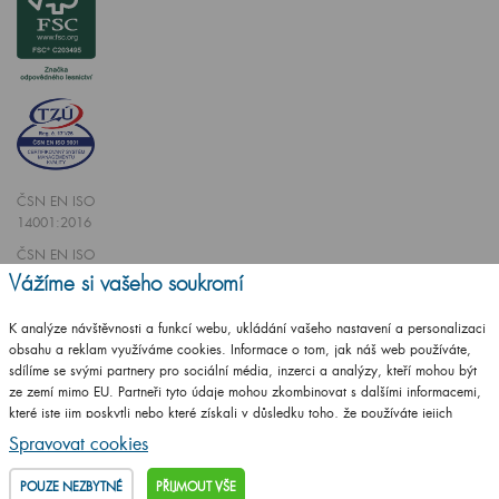
ČSN EN ISO
14001:2016
ČSN EN ISO
9001:2016
Vážíme si vašeho soukromí
K analýze návštěvnosti a funkcí webu, ukládání vašeho nastavení a personalizaci
obsahu a reklam využíváme cookies. Informace o tom, jak náš web používáte,
sdílíme se svými partnery pro sociální média, inzerci a analýzy, kteří mohou být
ze zemí mimo EU. Partneři tyto údaje mohou zkombinovat s dalšími informacemi,
Vytvořilo studio
CZECHGROUP.cz
které jste jim poskytli nebo které získali v důsledku toho, že používáte jejich
služby.
Podrobné informace
Spravovat cookies
© 2009 - 2025 Koupelnový nábytek Dřevojas v. d.,
Všechna práva vyhrazena
POUZE NEZBYTNÉ
PŘIJMOUT VŠE