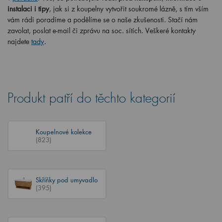
instalaci i tipy
, jak si z koupelny vytvořit soukromé lázně, s tím vším
vám rádi poradíme a podělíme se o naše zkušenosti. Stačí nám
zavolat, poslat e-mail či zprávu na soc. sítích. Veškeré kontakty
najdete
tady
.
Produkt patří do těchto kategorií
Koupelnové kolekce
(823)
Skříňky pod umyvadlo
(395)