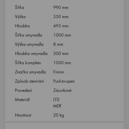
Šířka
990 mm
Výška
350 mm
Hloubka
495 mm
Šířka umyvadla
1000 mm
Výška umyvadla
8 mm
Hloubka umyvadla
500 mm
Šířka kompletu
1000 mm
Značka umyvadla
Finion
Způsob otevírání
Push-to-open
Provedení
Zásuvkové
Materiál
LTD
MDF
Hmotnost
20 kg