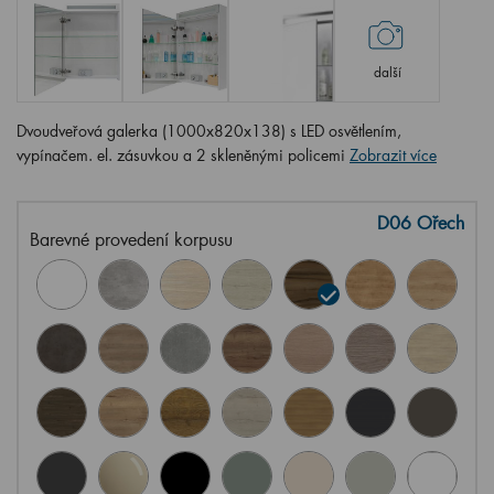
další
Dvoudveřová galerka (1000x820x138) s LED osvětlením,
vypínačem. el. zásuvkou a 2 skleněnými policemi
Zobrazit více
D06 Ořech
Barevné provedení korpusu