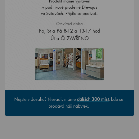
Produkt máme vystaven
v podnikové prodejně Dřevojas
ve Svitavách. Přijďte se podívat..
Otevírací doba
Po, St a Pá 8-12 a 13-17 hod
Út a Čt ZAVŘENO
Nejste v dosahu? Nevadí, máme
dalších 300 míst
, kde se
prodává náš nábytek.