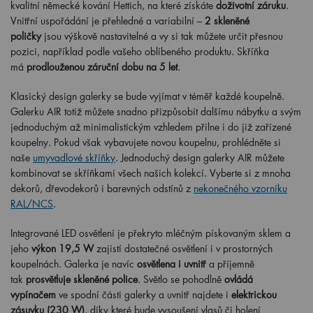
kvalitní německé kování Hettich, na které získáte
doživotní záruku
.
Vnitřní uspořádání je přehledné a variabilní –
2 skleněné
poličky
jsou výškově nastavitelné a vy si tak můžete určit přesnou
pozici, například podle vašeho oblíbeného produktu. Skříňka
má
prodlouženou záruční dobu na 5 let
.
Klasický design galerky se bude vyjímat v téměř každé koupelně.
Galerku AIR totiž můžete snadno přizpůsobit dalšímu nábytku a svým
jednoduchým až minimalistickým vzhledem přilne i do již zařízené
koupelny. Pokud však vybavujete novou koupelnu, prohlédněte si
naše
umyvadlové skříňky
. Jednoduchý design galerky AIR můžete
kombinovat se skříňkami všech našich kolekcí. Vyberte si z mnoha
dekorů, dřevodekorů i barevných odstínů z
nekonečného vzorníku
RAL/NCS
.
Integrované LED osvětlení je překryto mléčným pískovaným sklem a
jeho
výkon 19,5 W
zajistí dostatečné osvětlení i v prostorných
koupelnách. Galerka je navíc
osvětlena i uvnitř
a příjemně
tak
prosvětluje skleněné police
. Světlo se pohodlně
ovládá
vypínačem
ve spodní části galerky a uvnitř najdete i
elektrickou
zásuvku (230 W)
, díky které bude vysoušení vlasů či holení