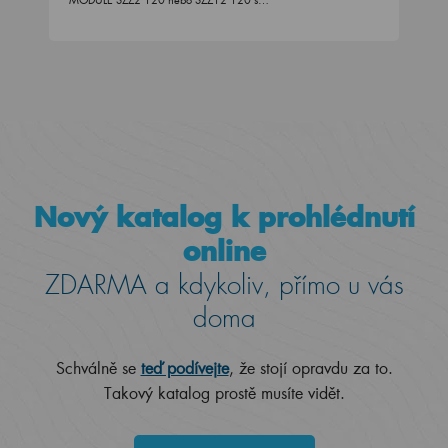
MODULE SZZ2 120 nebo SZZ12 120 s…
Nový katalog k prohlédnutí
online
ZDARMA a kdykoliv, přímo u vás
doma
Schválně se
teď podívejte
, že stojí opravdu za to.
Takový katalog prostě musíte vidět.