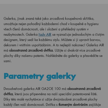
Galerka, jinak zvaná také jako zrcadlová koupelnová skříňka,
umožňuje nejen pohodlný každodenní chod v koupelně a hygienu
všech členů domácnosti, ale i uložení a přehledný systém v
nezbytnostech. Galerka
řady AIR
se vyznačuje jednoduchým a čistým
designem, který sedí ke každému stylu. Můžete si ji upravit barvou,
dekorem i vnitřním uspořádáním. A to nejlepší nakonec! Galerka AIR
má
oboustranná zrcadlová dvířka
. Užijte si dvakrát více zrcadlové
plochy díky našemu patentu. Nahlédněte do galerky a přesvědčte se
sami.
Parametry galerky
Dvoudveřová galerka AIR GA2OE 100 má
oboustranná zrcadlová
dvířka
, která jsou připevněna na naší speciální patentované liště.
Díky této malé vychytávce si užije dvojnásobné zrcadlové plochy
každý člen vaší domácnosti. Dvířka s
tlumeným dovíráním
zajišťuje