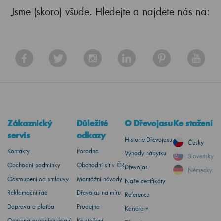
Jsme (skoro) všude. Hledejte a najdete nás na:
Zákaznický
Důležité
O Dřevojasu
Ke stažení
servis
odkazy
Historie Dřevojasu
Česky
Kontakty
Poradna
Výhody nábytku
Slovensky
Obchodní podmínky
Obchodní síť v ČR
Dřevojas
Německy
Odstoupení od smlouvy
Montážní návody
Naše certifikáty
Reklamační řád
Dřevojas na míru
Reference
Doprava a platba
Prodejna
Kariéra v
Ochrana osobních údajů
Ke stažení