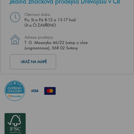
Jediná značková prodejna Dřevojasu v ČR
Otevírací doba
Po, St a Pá 8-12 a 13-17 hod
Út a Čt ZAVŘENO
Adresa prodejny
T. G. Masaryka 46/22 (vstup z ulice
Jungmannova), 568 02 Svitavy
UKAŽ NA MAPĚ