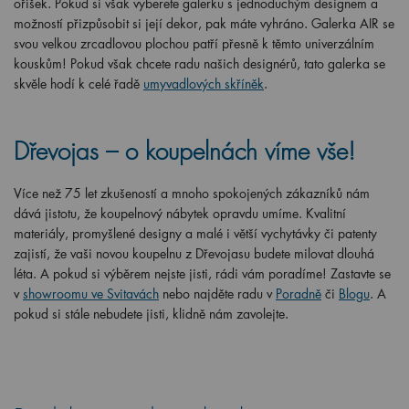
oříšek. Pokud si však vyberete galerku s jednoduchým designem a
možností přizpůsobit si její dekor, pak máte vyhráno. Galerka AIR se
svou velkou zrcadlovou plochou patří přesně k těmto univerzálním
kouskům! Pokud však chcete radu našich designérů, tato galerka se
skvěle hodí k celé řadě
umyvadlových skříněk
.
Dřevojas – o koupelnách víme vše!
Více než 75 let zkušeností a mnoho spokojených zákazníků nám
dává jistotu, že koupelnový nábytek opravdu umíme. Kvalitní
materiály, promyšlené designy a malé i větší vychytávky či patenty
zajistí, že vaši novou koupelnu z Dřevojasu budete milovat dlouhá
léta. A pokud si výběrem nejste jisti, rádi vám poradíme! Zastavte se
v
showroomu ve Svitavách
nebo najděte radu v
Poradně
či
Blogu
. A
pokud si stále nebudete jisti, klidně nám zavolejte.