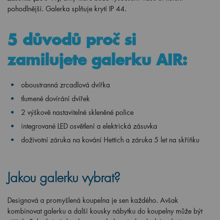
pohodlnější. Galerka splňuje krytí IP 44.
5 důvodů proč si
zamilujete galerku AIR:
oboustranná zrcadlová dvířka
tlumené dovírání dvířek
2 výškově nastavitelné skleněné police
integrované LED osvětlení a elektrická zásuvka
doživotní záruka na kování Hettich a záruka 5 let na skříňku
Jakou galerku vybrat?
Designová a promyšlená koupelna je sen každého. Avšak
kombinovat galerku a další kousky nábytku do koupelny může být