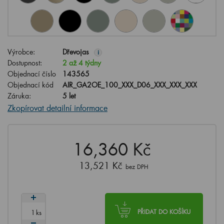
Výrobce:
Dřevojas
i
Dostupnost:
2 až 4 týdny
Objednací číslo
143565
Objednací kód
AIR_GA2OE_100_XXX_D06_XXX_XXX_XXX
Záruka:
5 let
Zkopírovat detailní informace
16,360 Kč
13,521 Kč
bez DPH
ks
PŘIDAT DO KOŠÍKU