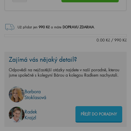
Už přidat jen
990
Kč
a máte
DOPRAVU ZDARMA
.
0.00
Kč
/
990
Kč
Zajímá vás nějaký detail?
Odpovědi na nejčastější otázky najdete v naší poradně, kterou
jsme společně s kolegyní Bárou a kolegou Radkem nachystali.
Barbora
Stoklasová
Radek
PŘEJÍT DO PORADNY
Krajzl