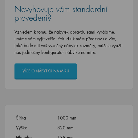
Nevyhovuje vám standardní
provedení?
Vzhledem k tomu, že nábytek opravdu sami vyrábíme,
umíme vám vyjít vstříc. Pokud už máte představu a víte,
jaké bude mít váš vysněný nábytek rozměry, můžete využít
náš jedinečný konfigurátor nábytku na míru.
VÍCE O NÁBYTKU NA MÍRU
Šířka
1000 mm
Výška
820 mm
Hloubka
138 mm