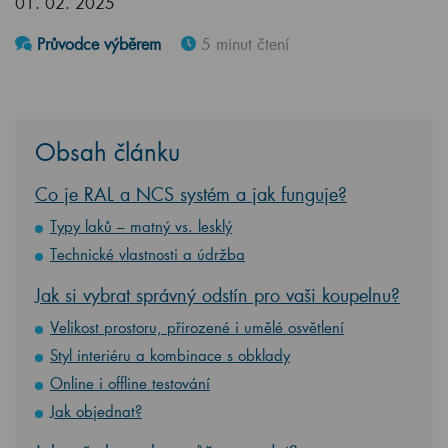
01. 02. 2025
Průvodce výběrem
5 minut čtení
Obsah článku
Co je RAL a NCS systém a jak funguje?
Typy laků – matný vs. lesklý
Technické vlastnosti a údržba
Jak si vybrat správný odstín pro vaši koupelnu?
Velikost prostoru, přirozené i umělé osvětlení
Styl interiéru a kombinace s obklady
Online i offline testování
Jak objednat?