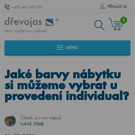
PŘÍHLÁSIT SE
+420 461 653 937
0
český koupelnový nábytek
MENU
Jaké barvy nábytku
si můžeme vybrat u
provedení individual?
Článek pro vás napsal
Lukáš Víšek