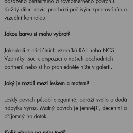
dosaženo perfektního a rovnoměrného povrchu.
Každý dílec navíc prochází pečlivým zpracováním a
vizuální kontrolou.
Jakou barvu si mohu vybrat?
Jakoukoli z oficiálních vzorníků RAL nebo NCS.
Vzorníky jsou k dispozici u našich obchodních
partnerů nebo si ho prohlédněte níže v galerii.
Jaký je rozdíl mezi leskem a matem?
Lesklý povrch působí elegantně, odráží světlo a dodá
nábytku výraz. Matný povrch je jemnější, decentní a
příjemný na dotek.
Kolik výroba na míru trvá?