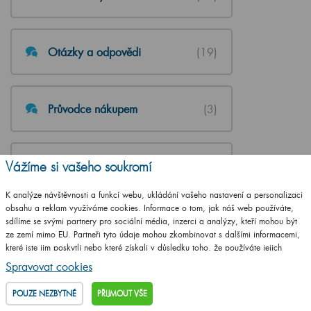
Otázky a odpovědi
(19)
Průvodce nákupem
(3)
Návody k instalaci
(3)
Vážíme si vašeho soukromí
K analýze návštěvnosti a funkcí webu, ukládání vašeho nastavení a personalizaci
obsahu a reklam využíváme cookies. Informace o tom, jak náš web používáte,
sdílíme se svými partnery pro sociální média, inzerci a analýzy, kteří mohou být
ze zemí mimo EU. Partneři tyto údaje mohou zkombinovat s dalšími informacemi,
které jste jim poskytli nebo které získali v důsledku toho, že používáte jejich
služby.
Podrobné informace
Spravovat cookies
POUZE NEZBYTNÉ
PŘIJMOUT VŠE