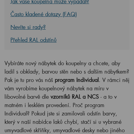
Jak vaše koupelna může vypadat?
Často kladené dotazy (FAQ)
Nevíte si rady?
Přehled RAL odstínů
Vybíráte nový nábytek do koupelny a chcete, aby
ladil s obklady, barvou stěn nebo s dalším nábytkem?
Pak je tu pro vás náš
program Individual
. V rámci něj
vám vyrobíme koupelnový nábytek na míru v
libovolné barvě dle
vzorníků RAL a NCS
- a to v
matném i lesklém provedení. Proč program
Individual? Pokud jste si zamilovali odstín barvy,
který v naší nabídce laků chybí, stačí si u vybrané
umyvadlové skříňky, umyvadlové desky nebo jiného