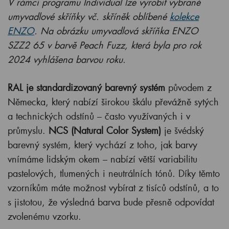
V rámci programu Individual lze vyrobit vybrané
umyvadlové skříňky vč. skříněk oblíbené
kolekce
ENZO
. Na obrázku umyvadlová skříňka ENZO
SZZ2 65 v barvě Peach Fuzz, která byla pro rok
2024 vyhlášena barvou roku.
RAL je standardizovaný barevný systém
původem z
Německa, který nabízí širokou škálu převážně sytých
a technických odstínů – často využívaných i v
průmyslu.
NCS (Natural Color System)
je švédský
barevný systém, který vychází z toho, jak barvy
vnímáme lidským okem – nabízí větší variabilitu
pastelových, tlumených i neutrálních tónů. Díky těmto
vzorníkům máte možnost vybírat z tisíců odstínů, a to
s jistotou, že výsledná barva bude přesně odpovídat
zvolenému vzorku.