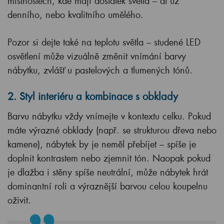
místnostech, kde mají dostatek světla – ať už
denního, nebo kvalitního umělého.
Pozor si dejte také na teplotu světla – studené LED
osvětlení může vizuálně změnit vnímání barvy
nábytku, zvlášť u pastelových a tlumených tónů.
2. Styl interiéru a kombinace s obklady
Barvu nábytku vždy vnímejte v kontextu celku. Pokud
máte výrazné obklady (např. se strukturou dřeva nebo
kamene), nábytek by je neměl přebíjet – spíše je
doplnit kontrastem nebo zjemnit tón. Naopak pokud
je dlažba i stěny spíše neutrální, může nábytek hrát
dominantní roli a výraznější barvou celou koupelnu
oživit.