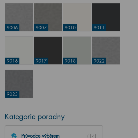
9006
9007
9010
9011
9016
9017
9018
9022
9023
Kategorie poradny
Průvodce výběrem
(14)