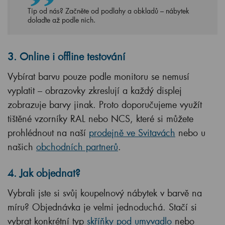
Tip od nás? Začněte od podlahy a obkladů – nábytek
dolaďte až podle nich.
3. Online i offline testování
Vybírat barvu pouze podle monitoru se nemusí
vyplatit – obrazovky zkreslují a každý displej
zobrazuje barvy jinak. Proto doporučujeme využít
tištěné vzorníky RAL nebo NCS, které si můžete
prohlédnout na naší
prodejně ve Svitavách
nebo u
našich
obchodních partnerů
.
4. Jak objednat?
Vybrali jste si svůj koupelnový nábytek v barvě na
míru? Objednávka je velmi jednoduchá. Stačí si
vybrat konkrétní typ
skříňky pod umyvadlo
nebo