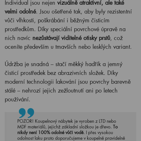
Individual jsou nejen
vizuálně atraktivní, ale také
velmi odolné
. Jsou ošetřené tak, aby byly rezistentní
vůči vlhkosti, poškrábání i běžným čisticím
prostředkům. Díky speciální povrchové úpravě na
nich navíc
nezůstávají viditelné otisky prstů
, což
oceníte především u tmavších nebo lesklých variant.
Údržba je snadná – stačí měkký hadřík a jemný
čisticí prostředek bez abrazivních složek. Díky
moderní technologii lakování jsou povrchy barevně
stálé – nehrozí jejich zežloutnutí ani po letech
používání.
POZOR! Koupelnový nábytek je vyroben z LTD nebo
MDF materiálů, jejichž základní složkou je dřevo.
To
nikdy není 100% odolné vůči vodě
. I přes vysokou
odolnost laku proto doporučujeme v koupelně pravidelně