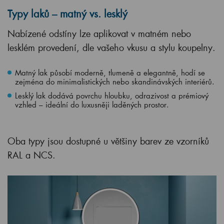
Typy laků – matný vs. lesklý
Nabízené odstíny lze aplikovat v matném nebo
lesklém provedení, dle vašeho vkusu a stylu koupelny.
Matný lak působí moderně, tlumeně a elegantně, hodí se
zejména do minimalistických nebo skandinávských interiérů.
Lesklý lak dodává povrchu hloubku, odrazivost a prémiový
vzhled – ideální do luxusněji laděných prostor.
Oba typy jsou dostupné u většiny barev ze vzorníků
RAL a NCS.