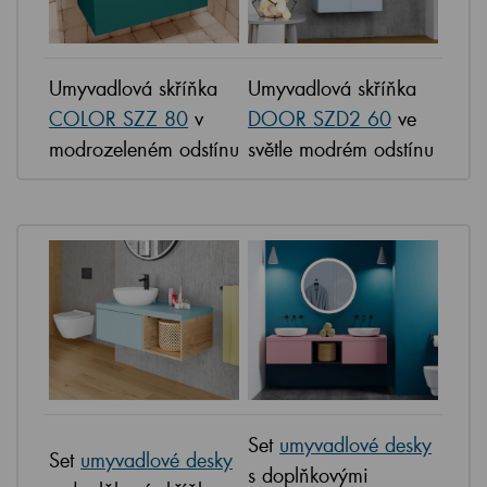
Umyvadlová skříňka
Umyvadlová skříňka
COLOR SZZ 80
v
DOOR SZD2 60
ve
modrozeleném odstínu
světle modrém odstínu
Set
umyvadlové desky
Set
umyvadlové desky
s doplňkovými