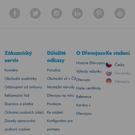
Zákaznický
Důležité
O Dřevojasu
Ke stažení
servis
odkazy
Historie Dřevojasu
Česky
Kontakty
Poradna
Výhody nábytku
Slovensky
Obchodní podmínky
Obchodní síť v ČR
Dřevojas
Německy
Odstoupení od smlouvy
Montážní návody
Naše certifikáty
Reklamační řád
Dřevojas na míru
Reference
Doprava a platba
Prodejna
Kariéra v
Ochrana osobních údajů
Ke stažení
Dřevojasu
Zásady zpracování
Konfigurátor pro
souborů cookies
partnery