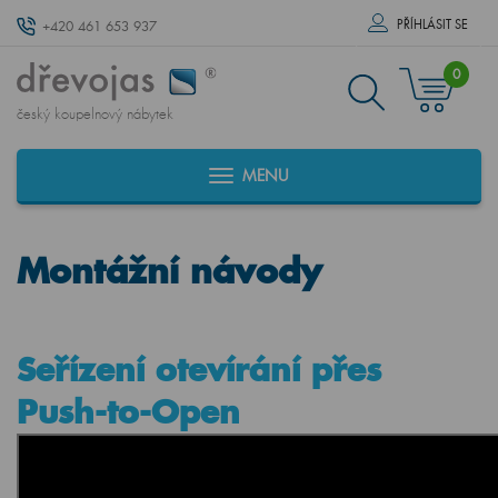
PŘÍHLÁSIT SE
+420 461 653 937
0
český koupelnový nábytek
MENU
Montážní návody
Seřízení otevírání přes
Push-to-Open