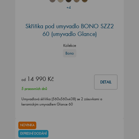
+4
Skříňka pod umyvadlo BONO SZZ2
60 (umyvadlo Glance)
Kolekce
Bono
14 990 Kč
od
DETAIL
5 pracovních dnů
Umyvadlová skříňka (560x560x438) se 2 zásuvkami a
keramickým umyvadlem Glance 60
NOVINKA
EXPRESNÍ DODÁNÍ