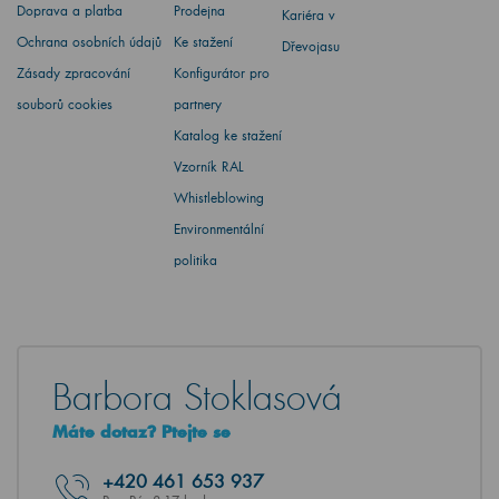
Doprava a platba
Prodejna
Kariéra v
Ochrana osobních údajů
Ke stažení
Dřevojasu
Zásady zpracování
Konfigurátor pro
souborů cookies
partnery
Katalog ke stažení
Vzorník RAL
Whistleblowing
Environmentální
politika
Barbora Stoklasová
Máte dotaz? Ptejte se
+420
461 653 937