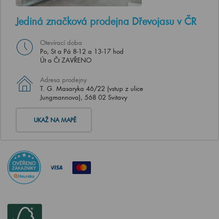
Jediná značková prodejna Dřevojasu v ČR
Otevírací doba
Po, St a Pá 8-12 a 13-17 hod
Út a Čt ZAVŘENO
Adresa prodejny
T. G. Masaryka 46/22 (vstup z ulice
Jungmannova), 568 02 Svitavy
UKAŽ NA MAPĚ