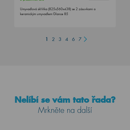
Umyvadlová skříňka (825x560x438) se 2 zásuvkami a
keramickým umyvadlem Glance 85
1
2
3
4
6
7
Nelíbí se vám tato řada?
Mrkněte na další
Host
Porto