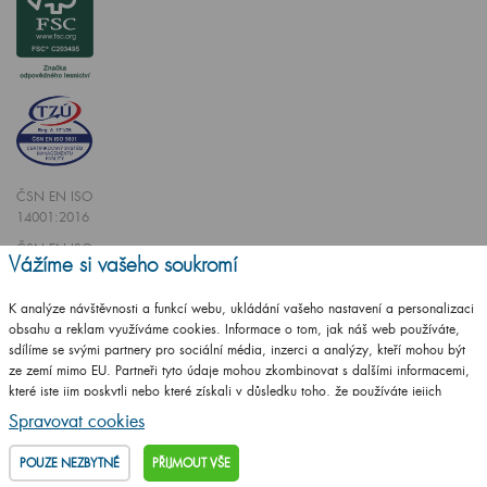
ČSN EN ISO
14001:2016
ČSN EN ISO
Vážíme si vašeho soukromí
9001:2016
K analýze návštěvnosti a funkcí webu, ukládání vašeho nastavení a personalizaci
obsahu a reklam využíváme cookies. Informace o tom, jak náš web používáte,
sdílíme se svými partnery pro sociální média, inzerci a analýzy, kteří mohou být
ze zemí mimo EU. Partneři tyto údaje mohou zkombinovat s dalšími informacemi,
které jste jim poskytli nebo které získali v důsledku toho, že používáte jejich
Vytvořilo studio
CZECHGROUP.cz
služby.
Podrobné informace
Spravovat cookies
© 2009 - 2025 Koupelnový nábytek Dřevojas v. d.,
Všechna práva vyhrazena
POUZE NEZBYTNÉ
PŘIJMOUT VŠE