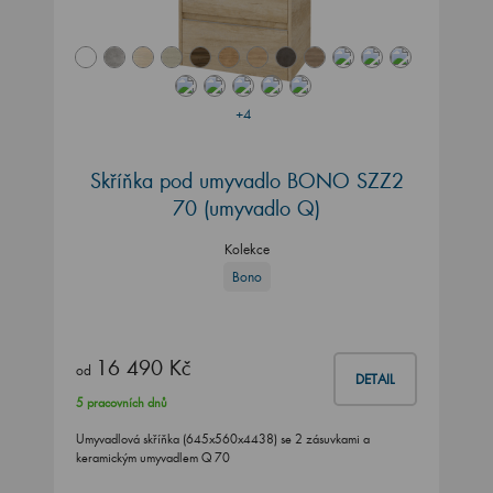
+4
Skříňka pod umyvadlo BONO SZZ2
70 (umyvadlo Q)
Kolekce
Bono
16 490 Kč
od
DETAIL
5 pracovních dnů
Umyvadlová skříňka (645x560x4438) se 2 zásuvkami a
keramickým umyvadlem Q 70