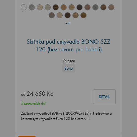
+4
Skříňka pod umyvadlo BONO SZZ
120 (bez otvoru pro baterii)
Kolekce
Bono
24 650 Kč
od
DETAIL
5 pracovních dní
Závěsná umyvadlová skříňka (1200x390x445) s 1 zásuvkou a
keramickým umyvadlem Pura 120 bez otvoru…