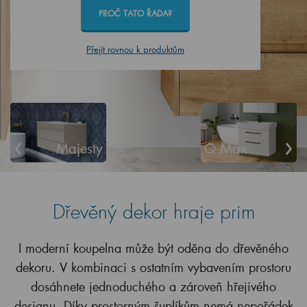
PROČ TATO ŘADA?
Přejít rovnou k produktům
‹
›
Majesty
Q Max
Dřevěný dekor hraje prim
I moderní koupelna může být oděna do dřevěného
dekoru. V kombinaci s ostatním vybavením prostoru
dosáhnete jednoduchého a zároveň hřejivého
designu. Díky prostorným šuplíkům nemá nepořádek