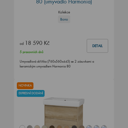
80 (umyvadlo Harmonia)
Kolekce
Bono
18 590 Kč
od
DETAIL
5 pracovních dnů
Umyvadlová skříňka (760x560x445) se 2 zásuvkami a
keramickým umyvadlem Harmonia 80
NOVINKA
EXPRESNÍ DODÁNÍ