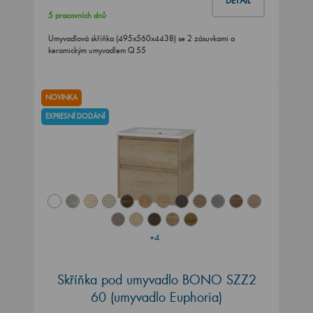
DETAIL
5 pracovních dnů
Umyvadlová skříňka (495x560x4438) se 2 zásuvkami a
keramickým umyvadlem Q 55
NOVINKA
EXPRESNÍ DODÁNÍ
+4
Skříňka pod umyvadlo BONO SZZ2
60 (umyvadlo Euphoria)