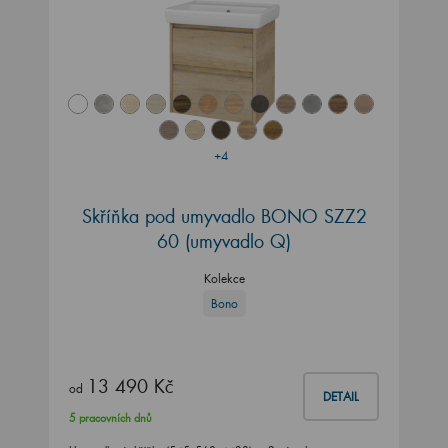
+4
Skříňka pod umyvadlo BONO SZZ2
60 (umyvadlo Q)
Kolekce
Bono
13 490 Kč
od
DETAIL
5 pracovních dnů