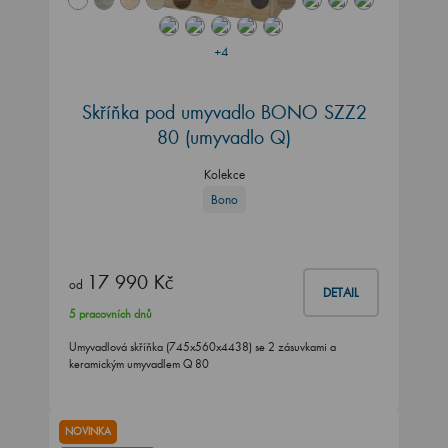
+4
Skříňka pod umyvadlo BONO SZZ2
80 (umyvadlo Q)
Kolekce
Bono
17 990 Kč
od
DETAIL
5 pracovních dnů
Umyvadlová skříňka (745x560x4438) se 2 zásuvkami a
keramickým umyvadlem Q 80
NOVINKA