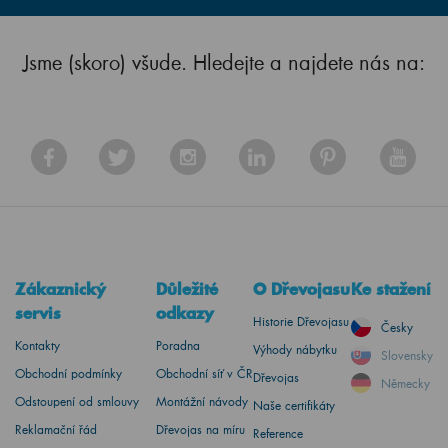
Jsme (skoro) všude. Hledejte a najdete nás na:
Zákaznický
Důležité
O Dřevojasu
Ke stažení
servis
odkazy
Historie Dřevojasu
Česky
Kontakty
Poradna
Výhody nábytku
Slovensky
Obchodní podmínky
Obchodní síť v ČR
Dřevojas
Německy
Odstoupení od smlouvy
Montážní návody
Naše certifikáty
Reklamační řád
Dřevojas na míru
Reference