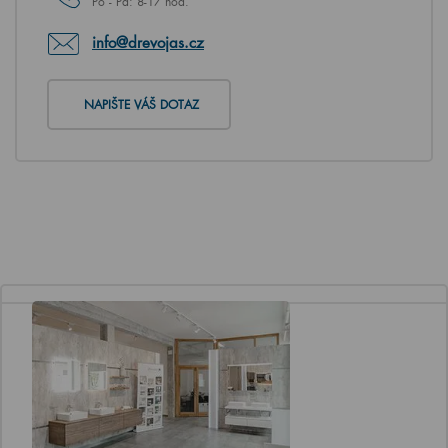
Po - Pá: 8-17 hod.
info@drevojas.cz
NAPIŠTE VÁŠ DOTAZ