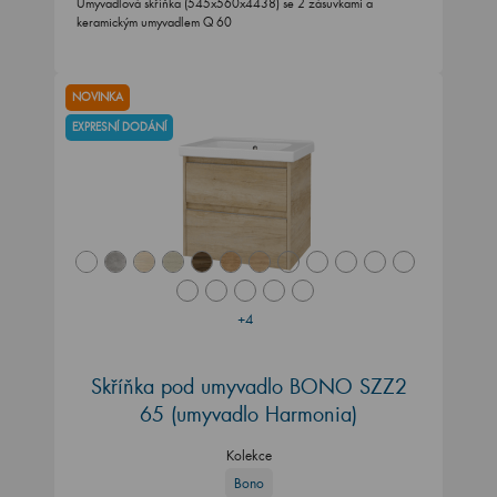
Umyvadlová skříňka (545x560x4438) se 2 zásuvkami a
keramickým umyvadlem Q 60
NOVINKA
EXPRESNÍ DODÁNÍ
+4
Skříňka pod umyvadlo BONO SZZ2
65 (umyvadlo Harmonia)
Kolekce
Bono