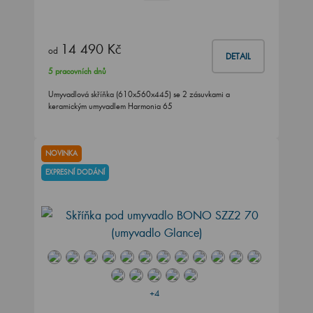
14 490 Kč
od
DETAIL
5 pracovních dnů
Umyvadlová skříňka (610x560x445) se 2 zásuvkami a
keramickým umyvadlem Harmonia 65
NOVINKA
EXPRESNÍ DODÁNÍ
+4