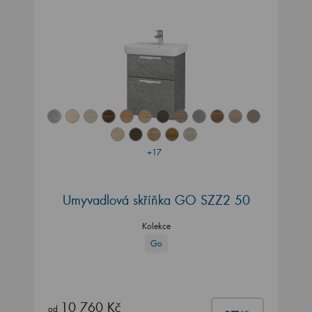
+17
Umyvadlová skříňka GO SZZ2 50
Kolekce
Go
10 760 Kč
od