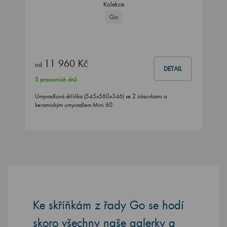
Kolekce
Go
11 960 Kč
od
DETAIL
5 pracovních dnů
Umyvadlová skříňka (545x560x346) se 2 zásuvkami a
keramickým umyvadlem Mini 60
Ke skříňkám z řady Go se hodí
skoro všechny naše galerky a