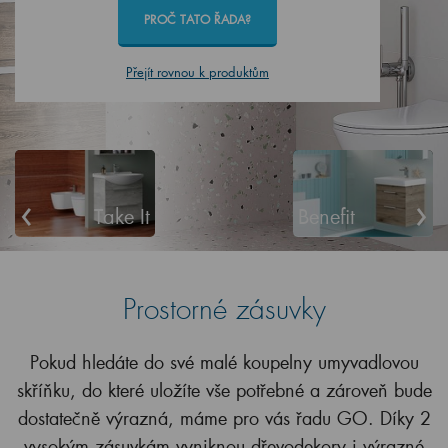
PROČ TATO ŘADA?
Přejít rovnou k produktům
‹
›
Take It
Benefit
Prostorné zásuvky
Pokud hledáte do své malé koupelny umyvadlovou
skříňku, do které uložíte vše potřebné a zároveň bude
dostatečně výrazná, máme pro vás řadu GO. Díky 2
vysokým zásuvkám vyniknou dřevodekory i výrazné