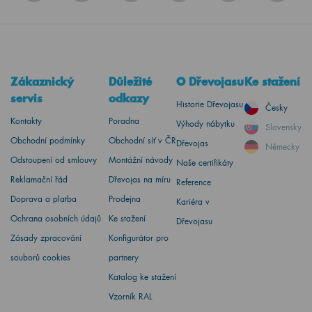
Zákaznický
Důležité
O Dřevojasu
Ke stažení
servis
odkazy
Historie Dřevojasu
Česky
Kontakty
Poradna
Výhody nábytku
Slovensky
Obchodní podmínky
Obchodní síť v ČR
Dřevojas
Německy
Odstoupení od smlouvy
Montážní návody
Naše certifikáty
Reklamační řád
Dřevojas na míru
Reference
Doprava a platba
Prodejna
Kariéra v
Ochrana osobních údajů
Ke stažení
Dřevojasu
Zásady zpracování
Konfigurátor pro
souborů cookies
partnery
Katalog ke stažení
Vzorník RAL