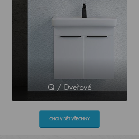
Q / Dveřové
CHCI VIDĚT VŠECHNY