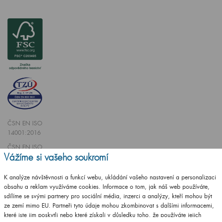
ČSN EN ISO
14001:2016
ČSN EN ISO
Vážíme si vašeho soukromí
9001:2016
K analýze návštěvnosti a funkcí webu, ukládání vašeho nastavení a personalizaci
obsahu a reklam využíváme cookies. Informace o tom, jak náš web používáte,
sdílíme se svými partnery pro sociální média, inzerci a analýzy, kteří mohou být
ze zemí mimo EU. Partneři tyto údaje mohou zkombinovat s dalšími informacemi,
Vytvořilo studio
CZECHGROUP.cz
které jste jim poskytli nebo které získali v důsledku toho, že používáte jejich