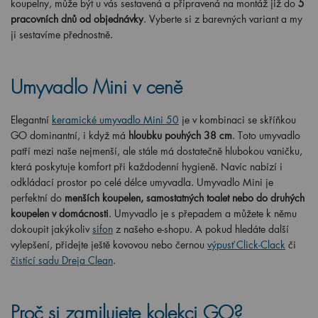
koupelny, může být u vás sestavená a připravená na montáž již do
5
pracovních dnů od objednávky
. Vyberte si z barevných variant a my
ji sestavíme přednostně.
Umyvadlo Mini v ceně
Elegantní
keramické umyvadlo Mini 50
je v kombinaci se skříňkou
GO dominantní, i když má
hloubku pouhých 38 cm
. Toto umyvadlo
patří mezi naše nejmenší, ale stále má dostatečně hlubokou vaničku,
která poskytuje komfort při každodenní hygieně. Navíc nabízí i
odkládací prostor po celé délce umyvadla. Umyvadlo Mini je
perfektní do
menších koupelen, samostatných toalet nebo do druhých
koupelen v domácnosti
. Umyvadlo je s přepadem a můžete k němu
dokoupit jakýkoliv
sifon
z našeho e-shopu. A pokud hledáte další
vylepšení, přidejte ještě kovovou nebo černou
výpusť Click-Clack
či
čistící sadu Dreja Clean
.
Proč si zamilujete kolekci GO?