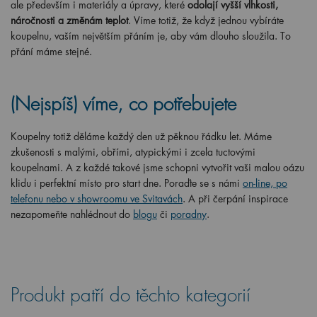
ale především i materiály a úpravy, které
odolají vyšší vlhkosti,
náročnosti a změnám teplot
. Víme totiž, že když jednou vybíráte
koupelnu, vaším největším přáním je, aby vám dlouho sloužila. To
přání máme stejné.
(Nejspíš) víme, co potřebujete
Koupelny totiž děláme každý den už pěknou řádku let. Máme
zkušenosti s malými, obřími, atypickými i zcela tuctovými
koupelnami. A z každé takové jsme schopni vytvořit vaši malou oázu
klidu i perfektní místo pro start dne. Poraďte se s námi
on-line, po
telefonu nebo v showroomu ve Svitavách
. A při čerpání inspirace
nezapomeňte nahlédnout do
blogu
či
poradny
.
Produkt patří do těchto kategorií