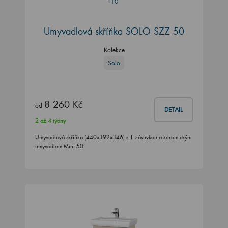
+10
Umyvadlová skříňka SOLO SZZ 50
Kolekce
Solo
8 260 Kč
od
DETAIL
2 až 4 týdny
Umyvadlová skříňka (440x392x346) s 1 zásuvkou a keramickým
umyvadlem Mini 50