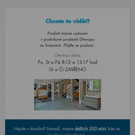
Chcete to vidět?
Produkt máme vystaven
v podnikové prodejně Dřevojas
ve Svitavách. Přijďte se podívat..
Otevírací doba
Po, St a Pá 8-12 a 13-17 hod
Út a Čt ZAVŘENO
Nejste v dosahu? Nevadí, máme
dalších 300 míst
, kde se