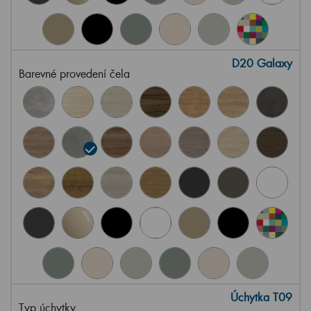
D20 Galaxy
Barevné provedení čela
Úchytka T09
Typ úchytky