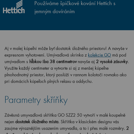
Používáme špičkové kování Hettich s
jemným dovíráním
Aj v malej kúpeľni môže byť dostatok úložného priestoru! A navyše v
expresnom vyhotovení. Umývadlová skrinka z
kolekcie GO
má pod
umývadlom s
hĺbkou iba 38 centimetrov
navyše aj
2 vysoké zásuvky
.
Využite každý centimeter a vytvorte si aj z menšej kúpeľne
plnohodnotný priestor, ktorý poslúži v rannom kolotoči rovnako ako
pri domácich kúpeľoch plných relaxu a oddychu.
Parametry skříňky
Závěsná umyvadlová skříňka GO SZZ2 50 vytvoří v malé koupelně
nejen
dostatek úložného místa
. Skříňka v klasickém designu vás
zaujme výraznějším usazením umyvadla, a to i přes malé rozměry.
2