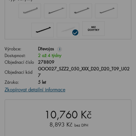
Výrobce:
Dřevojas
i
Dostupnost:
2 až 4 týdny
Objednací číslo
278809
GOO027_SZZ2_050_XXX_D20_D20_T09_U02
Objednací kód
7
Záruka:
5 let
Zkopírovat detailní informace
10,760 Kč
8,893 Kč
bez DPH