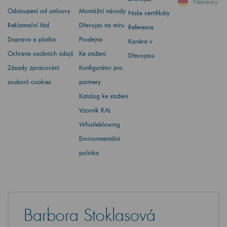
Německy
Odstoupení od smlouvy
Montážní návody
Naše certifikáty
Reklamační řád
Dřevojas na míru
Reference
Doprava a platba
Prodejna
Kariéra v
Ochrana osobních údajů
Ke stažení
Dřevojasu
Zásady zpracování
Konfigurátor pro
souborů cookies
partnery
Katalog ke stažení
Vzorník RAL
Whistleblowing
Environmentální
politika
Barbora Stoklasová