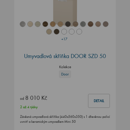
+17
Umyvadlová skříňka DOOR SZD 50
Kolekce
Door
8 010 Kč
od
DETAIL
2 až 4 týdny
Závěsná umyvadlová skříňka (440x560x350) s 1 dřevěnou policí
uvnitř a keramickým umyvadlem Mini 50