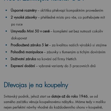
Úsporné rozměry
– skříňka překvapí kompaktním provedením
2 vysoké zásuvky
– přehledné místo pro vše, co potřebujete mít
po ruce
Umyvadlo Mini 50 v ceně
– kompletní set bez nutnosti cokoliv
dokupovat
Prodloužená záruka 5 let
– za kvalitou našich výrobků si stojíme
Pohodlná manipulace
– zásuvky s tlumeným a tichým dovíráním
Doživotní záruka
na kování od firmy Hettich
Expresní dodání
– vybrané varianty do 5 pracovních dnů
Dřevojas je na koupelny
Svitavský podnik, jehož start se
datuje až do roku 1946
, se od
samého začátku věnuje koupelnovému nábytku. Máme tedy v malíku
nejen perfektní návrhy vhodné do každodenního shonu v koupelně,