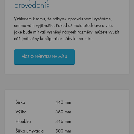
provedení?
Vzhledem k tomu, že nábytek opravdu sami vyrábíme,
umíme vám vyjít vstříc. Pokud už máte představu a víte,
jaké bude mít váš vysněný nábytek rozměry, můžete využít
náš jedinečný konfigurátor nábytku na míru.
VÍCE O NÁBYTKU NA MÍRU
Šířka
440 mm
Výška
560 mm
Hloubka
346 mm
Šířka umyvadla
500 mm