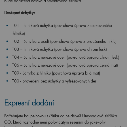
bude doručena hotová a smontovaná skříňka.
Dostupné úchytky:
T01 – hliníková úchytka (povrchová úprava z eloxovaného
hliníku)
T02 – úchytka z oceli (povrchová úprava z broušeného niklu)
T03 – hliníková úchytka (povrchová úprava chrom lesk)
T04 – úchytka z nerezové oceli (povrchová úprava chrom lesk)
T06 – úchytka z nerezové oceli (povrchová úprava černá mat)
T09 - úchytka z hliníku (povrchová úprava bílá mat)
T00 - provedení bez úchytky a vyfrézovaných děr
Expresní dodání
Potřebujete koupelnovou skříňku co nejdříve? Umyvadlová skříňka
GO, která rozhodně není polovičatým řešením do jakékoliv