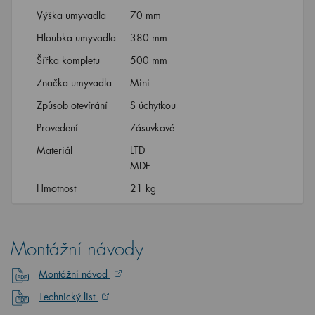
Výška umyvadla
70 mm
Hloubka umyvadla
380 mm
Šířka kompletu
500 mm
Značka umyvadla
Mini
Způsob otevírání
S úchytkou
Provedení
Zásuvkové
Materiál
LTD
MDF
Hmotnost
21 kg
Montážní návody
Montážní návod
Technický list