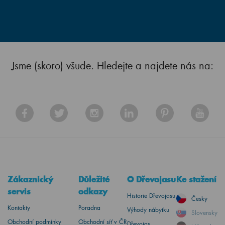
Jsme (skoro) všude. Hledejte a najdete nás na:
Zákaznický
Důležité
O Dřevojasu
Ke stažení
servis
odkazy
Historie Dřevojasu
Česky
Kontakty
Poradna
Výhody nábytku
Slovensky
Obchodní podmínky
Obchodní síť v ČR
Dřevojas