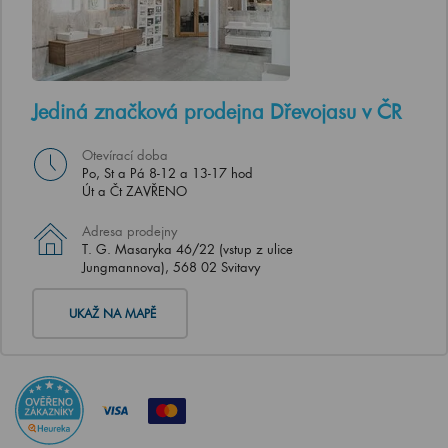
Jediná značková prodejna Dřevojasu v ČR
Otevírací doba
Po, St a Pá 8-12 a 13-17 hod
Út a Čt ZAVŘENO
Adresa prodejny
T. G. Masaryka 46/22 (vstup z ulice
Jungmannova), 568 02 Svitavy
UKAŽ NA MAPĚ