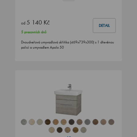
5 140 Kč
od
DETAIL
5 pracovních dnů
Dvoudveřová umyvadlová skříňka (469x739x300) s 1 dřevěnou
policí a umyvadlem Apolo 50