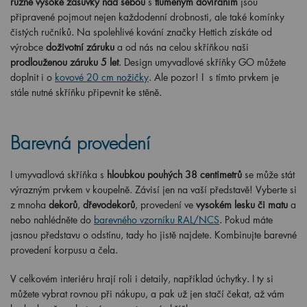
různě vysoké zásuvky nad sebou
s
tlumeným dovíráním
jsou
připravené pojmout nejen každodenní drobnosti, ale také komínky
čistých ručníků. Na spolehlivé kování značky Hettich získáte od
výrobce
doživotní záruku
a od nás na celou skříňkou naši
prodlouženou záruku 5 let
. Design umyvadlové skříňky GO můžete
doplnit i o
kovové 20 cm nožičky
. Ale pozor! I s tímto prvkem je
stále nutné skříňku připevnit ke stěně.
Barevná provedení
I umyvadlová skříňka s
hloubkou pouhých 38 centimetrů
se může stát
výrazným prvkem v koupelně. Závisí jen na vaší představě! Vyberte si
z mnoha
dekorů
,
dřevodekorů
, provedení ve
vysokém lesku či matu
a
nebo nahlédněte do
barevného vzorníku RAL/NCS
. Pokud máte
jasnou představu o odstínu, tady ho jistě najdete. Kombinujte barevné
provedení korpusu a čela.
V celkovém interiéru hrají roli i detaily, například úchytky. I ty si
můžete vybrat rovnou při nákupu, a pak už jen stačí čekat, až vám