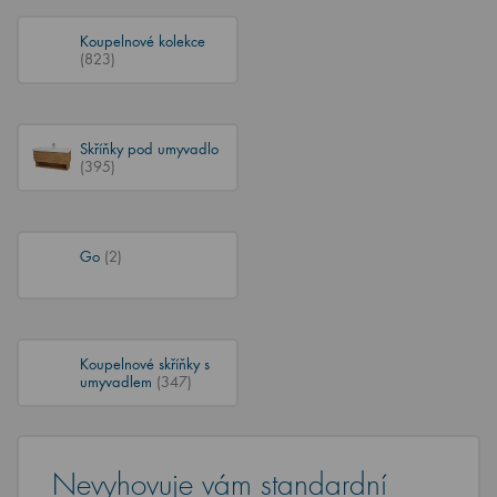
Koupelnové kolekce
(823)
Skříňky pod umyvadlo
(395)
Go
(2)
Koupelnové skříňky s
umyvadlem
(347)
Nevyhovuje vám standardní