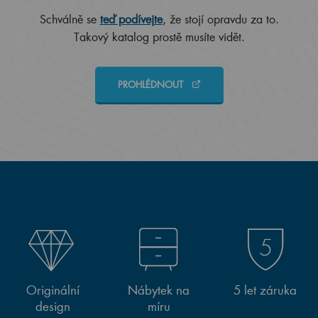
Schválně se
teď podívejte
, že stojí opravdu za to.
Takový katalog prostě musíte vidět.
PROHLÉDNOUT
Originální
Nábytek na
5 let záruka
design
míru