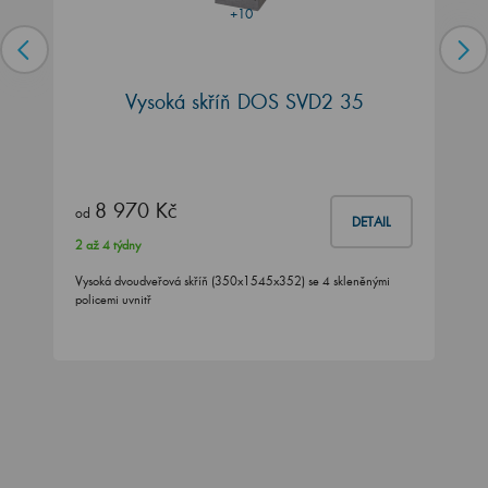
+10
Vysoká skříň DOS SVD2 35
8 970 Kč
od
DETAIL
2 až 4 týdny
Vysoká dvoudveřová skříň (350x1545x352) se 4 skleněnými
policemi uvnitř