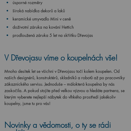
úsporné rozměry
široká nabídka dekorů a laků
keramické umyvadlo Mini v ceně
doživotní záruka na kování Hettich
prodloužená záruka 5 let na skříňku Dřevojas
V Dřevojasu víme o koupelnách vše!
Mnoho desítek let se všichni v Dřevojasu točí kolem koupelen. Od
našich designérů, konstruktérů, skladníků a robotů až po pracovníky
zákaznického servisu. Jednoduše – málokterá koupelna by nás
zaskočila. A pokud stojíte před velkou výzvou a hledáte partnera, se
kterým vyberete nejlepší nábytek do vlhkého prostředí jakékoliv
koupelny, jsme tu pro vás!
Novinky a vědomosti, o ty se rádi