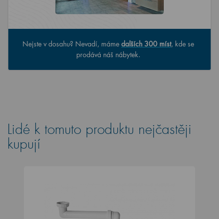
Nejste v dosahu? Nevadí, máme
dalších 300 míst
, kde se
prodává náš nábytek.
Lidé k tomuto produktu nejčastěji
kupují