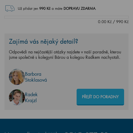
Už přidat jen
990
Kč
a máte
DOPRAVU ZDARMA
.
0.00
Kč
/
990
Kč
Zajímá vás nějaký detail?
Odpovědi na nejčastější otázky najdete v naší poradně, kterou
jsme společně s kolegyní Bárou a kolegou Radkem nachystali.
Barbora
Stoklasová
Radek
PŘEJÍT DO PORADNY
Krajzl