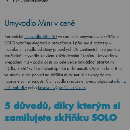
T07 – černá úchytka
Umyvadlo Mini v ceně
Keramické
umyvadlo Mini 50
ve spojení s umyvadlovou skříňkou
SOLO vyzařuje eleganci a praktičnost. I přes malé rozměry –
hloubka umyvadla od stěny je pouhých 38 centimetrů – se jedná o
využitelné umyvadlo ke všem každodenním úkonům. Umyvadlo s
přepadem má v zadní části po celé délce
odkládací prostor
na
mýdlo, kartáčky či odložení šperků a drobností. Otvor na baterii je
ve středu, a tak pohled na skříňku nijak neruší celkový dojem
naprosté symetričnosti. K umyvadlu si můžete rovnou objednat
sifon z
naší nabídky
nebo
kovovou výpusť Click-Clack
.
5 důvodů, díky kterým si
zamilujete skříňku SOLO