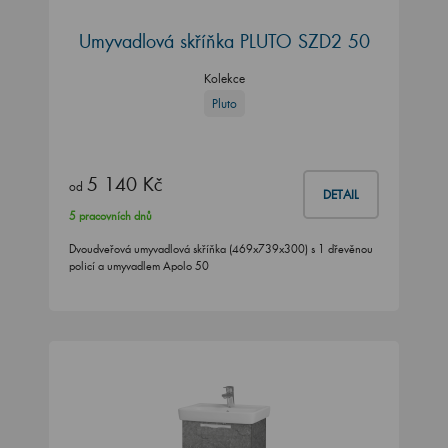
Umyvadlová skříňka PLUTO SZD2 50
Kolekce
Pluto
5 140 Kč
od
DETAIL
5 pracovních dnů
Dvoudveřová umyvadlová skříňka (469x739x300) s 1 dřevěnou
policí a umyvadlem Apolo 50