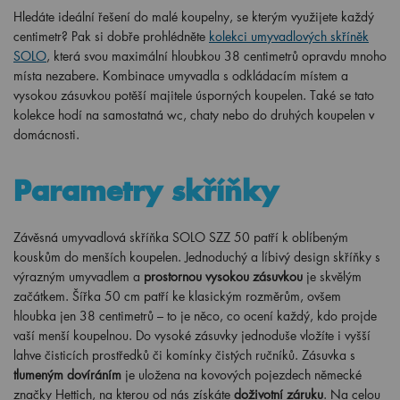
Hledáte ideální řešení do malé koupelny, se kterým využijete každý
centimetr? Pak si dobře prohlédněte
kolekci umyvadlových skříněk
SOLO
, která svou maximální hloubkou 38 centimetrů opravdu mnoho
místa nezabere. Kombinace umyvadla s odkládacím místem a
vysokou zásuvkou potěší majitele úsporných koupelen. Také se tato
kolekce hodí na samostatná wc, chaty nebo do druhých koupelen v
domácnosti.
Parametry skříňky
Závěsná umyvadlová skříňka SOLO SZZ 50 patří k oblíbeným
kouskům do menších koupelen. Jednoduchý a líbivý design skříňky s
výrazným umyvadlem a
prostornou vysokou zásuvkou
je skvělým
začátkem. Šířka 50 cm patří ke klasickým rozměrům, ovšem
hloubka jen 38 centimetrů – to je něco, co ocení každý, kdo projde
vaší menší koupelnou. Do vysoké zásuvky jednoduše vložíte i vyšší
lahve čisticích prostředků či komínky čistých ručníků. Zásuvka s
tlumeným dovíráním
je uložena na kovových pojezdech německé
značky Hettich, na kterou od nás získáte
doživotní záruku
. Na celou