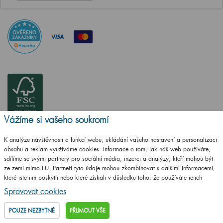
Vážíme si vašeho soukromí
K analýze návštěvnosti a funkcí webu, ukládání vašeho nastavení a personalizaci
obsahu a reklam využíváme cookies. Informace o tom, jak náš web používáte,
sdílíme se svými partnery pro sociální média, inzerci a analýzy, kteří mohou být
ze zemí mimo EU. Partneři tyto údaje mohou zkombinovat s dalšími informacemi,
které jste jim poskytli nebo které získali v důsledku toho, že používáte jejich
ČSN EN ISO
služby.
Podrobné informace
14001:2016
Spravovat cookies
ČSN EN ISO
POUZE NEZBYTNÉ
PŘIJMOUT VŠE
9001:2016