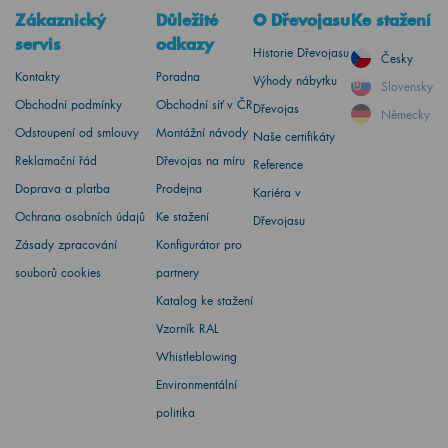
Zákaznický
Důležité
O Dřevojasu
Ke stažení
servis
odkazy
Historie Dřevojasu
Česky
Kontakty
Poradna
Výhody nábytku
Slovensky
Obchodní podmínky
Obchodní síť v ČR
Dřevojas
Německy
Odstoupení od smlouvy
Montážní návody
Naše certifikáty
Reklamační řád
Dřevojas na míru
Reference
Doprava a platba
Prodejna
Kariéra v
Ochrana osobních údajů
Ke stažení
Dřevojasu
Zásady zpracování
Konfigurátor pro
souborů cookies
partnery
Katalog ke stažení
Vzorník RAL
Whistleblowing
Environmentální
politika