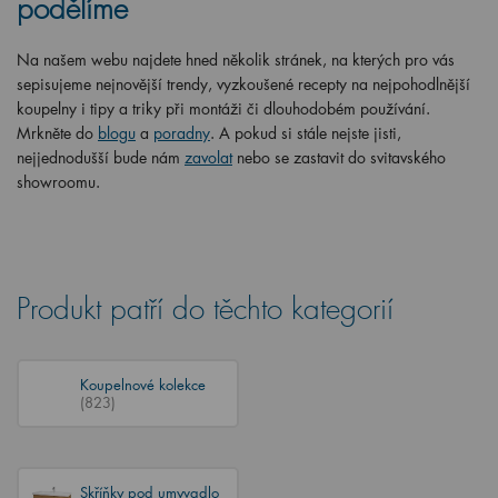
podělíme
Na našem webu najdete hned několik stránek, na kterých pro vás
sepisujeme nejnovější trendy, vyzkoušené recepty na nejpohodlnější
koupelny i tipy a triky při montáži či dlouhodobém používání.
Mrkněte do
blogu
a
poradny
. A pokud si stále nejste jisti,
nejjednodušší bude nám
zavolat
nebo se zastavit do svitavského
showroomu.
Produkt patří do těchto kategorií
Koupelnové kolekce
(823)
Skříňky pod umyvadlo