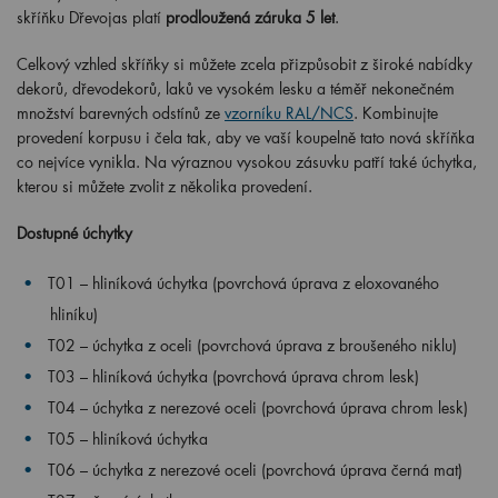
skříňku Dřevojas platí
prodloužená záruka 5 let
.
Celkový vzhled skříňky si můžete zcela přizpůsobit z široké nabídky
dekorů, dřevodekorů, laků ve vysokém lesku a téměř nekonečném
množství barevných odstínů ze
vzorníku RAL/NCS
. Kombinujte
provedení korpusu i čela tak, aby ve vaší koupelně tato nová skříňka
co nejvíce vynikla. Na výraznou vysokou zásuvku patří také úchytka,
kterou si můžete zvolit z několika provedení.
Dostupné úchytky
T01 – hliníková úchytka (povrchová úprava z eloxovaného
hliníku)
T02 – úchytka z oceli (povrchová úprava z broušeného niklu)
T03 – hliníková úchytka (povrchová úprava chrom lesk)
T04 – úchytka z nerezové oceli (povrchová úprava chrom lesk)
T05 – hliníková úchytka
T06 – úchytka z nerezové oceli (povrchová úprava černá mat)