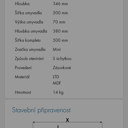
Hloubka
346 mm
Šířka umyvadla
500 mm
Výška umyvadla
70 mm
Hloubka umyvadla
380 mm
Šířka kompletu
500 mm
Značka umyvadla
Mini
Způsob otevírání
S úchytkou
Provedení
Zásuvkové
Materiál
LTD
MDF
Hmotnost
14 kg
Stavební připravenost