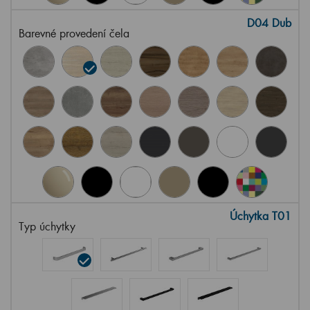
D04 Dub
Barevné provedení čela
Úchytka T01
Typ úchytky