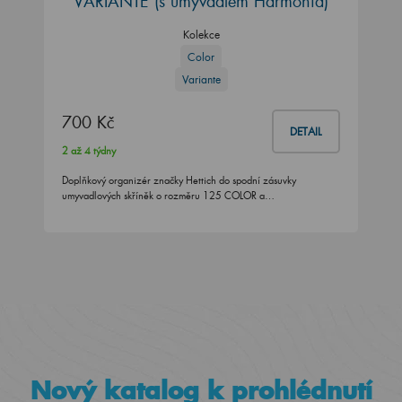
VARIANTE (s umyvadlem Harmonia)
Kolekce
Color
Variante
700 Kč
DETAIL
2 až 4 týdny
Doplňkový organizér značky Hettich do spodní zásuvky
umyvadlových skříněk o rozměru 125 COLOR a…
Nový katalog k prohlédnutí