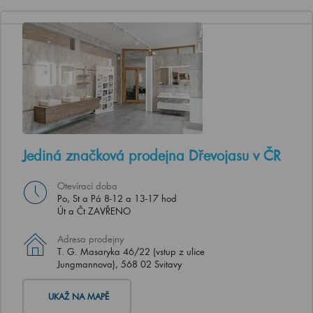
Jediná značková prodejna Dřevojasu v ČR
Otevírací doba
Po, St a Pá 8-12 a 13-17 hod
Út a Čt ZAVŘENO
Adresa prodejny
T. G. Masaryka 46/22 (vstup z ulice
Jungmannova), 568 02 Svitavy
UKAŽ NA MAPĚ