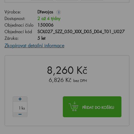
Výrobce:
Dřevojas
i
Dostupnost:
2 až 4 týdny
Objednací číslo
150006
Objednací kód
SOL027_SZZ_050_XXX_D05_D04_T01_U027
Záruka:
5 let
Zkopírovat detailní informace
8,260 Kč
6,826 Kč
bez DPH
ks
PŘIDAT DO KOŠÍKU