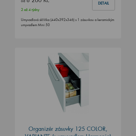
8 260 Kč
od
DETAIL
2 až 4 týdny
Umyvadlová skříňka (440x392x346) s 1 zásuvkou a keramickým
umyvadlem Mini 50
Organizér zásuvky 125 COLOR,