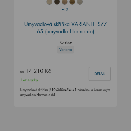
+10
Umyvadlová skříňka VARIANTE SZZ
65 (umyvadlo Harmonia)
Kolekce
Variante
14 210 Kč
od
DETAIL
2 až 4 týdny
Umyvadlová skříňka (610x350x454) s 1 zásuvkou a keramickým
umyvadlem Harmonia 65