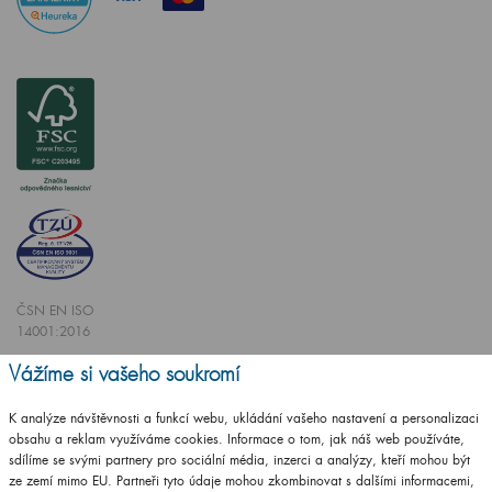
ČSN EN ISO
14001:2016
ČSN EN ISO
Vážíme si vašeho soukromí
9001:2016
K analýze návštěvnosti a funkcí webu, ukládání vašeho nastavení a personalizaci
obsahu a reklam využíváme cookies. Informace o tom, jak náš web používáte,
sdílíme se svými partnery pro sociální média, inzerci a analýzy, kteří mohou být
ze zemí mimo EU. Partneři tyto údaje mohou zkombinovat s dalšími informacemi,