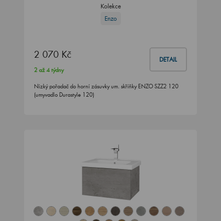
Kolekce
Enzo
2 070 Kč
DETAIL
2 až 4 týdny
Nízký pořadač do horní zásuvky um. skříňky ENZO SZZ2 120
(umyvadlo Durastyle 120)