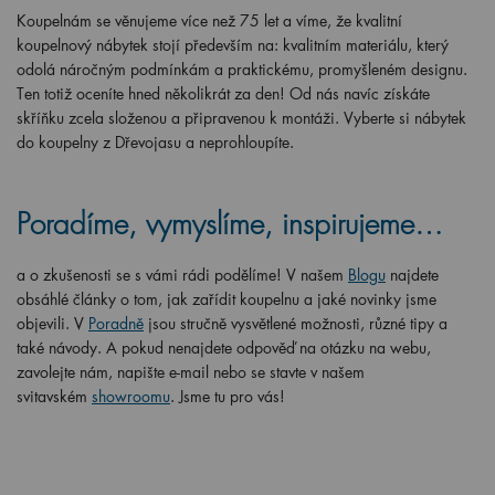
Koupelnám se věnujeme více než 75 let a víme, že kvalitní
koupelnový nábytek stojí především na: kvalitním materiálu, který
odolá náročným podmínkám a praktickému, promyšleném designu.
Ten totiž oceníte hned několikrát za den! Od nás navíc získáte
skříňku zcela složenou a připravenou k montáži. Vyberte si nábytek
do koupelny z Dřevojasu a neprohloupíte.
Poradíme, vymyslíme, inspirujeme…
a o zkušenosti se s vámi rádi podělíme! V našem
Blogu
najdete
obsáhlé články o tom, jak zařídit koupelnu a jaké novinky jsme
objevili. V
Poradně
jsou stručně vysvětlené možnosti, různé tipy a
také návody. A pokud nenajdete odpověď na otázku na webu,
zavolejte nám, napište e-mail nebo se stavte v našem
svitavském
showroomu
. Jsme tu pro vás!