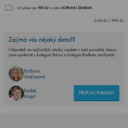
Už přidat jen
990
Kč
a máte
DOPRAVU ZDARMA
.
0.00
Kč
/
990
Kč
Zajímá vás nějaký detail?
Odpovědi na nejčastější otázky najdete v naší poradně, kterou
jsme společně s kolegyní Bárou a kolegou Radkem nachystali.
Barbora
Stoklasová
Radek
PŘEJÍT DO PORADNY
Krajzl