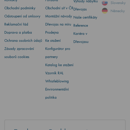
Výhody nábytku
Slovensky
Obchodní podmínky
Obchodní síť v ČR
Dřevojas
Německy
Odstoupení od smlouvy
Montážní návody
Naše certifikáty
Reklamační řád
Dřevojas na míru
Reference
Doprava a platba
Prodejna
Kariéra v
Ochrana osobních údajů
Ke stažení
Dřevojasu
Zásady zpracování
Konfigurátor pro
souborů cookies
partnery
Katalog ke stažení
Vzorník RAL
Whistleblowing
Environmentální
politika