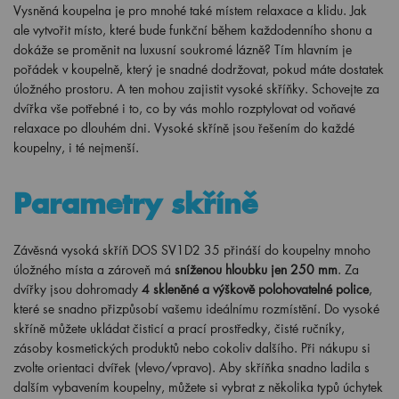
Vysněná koupelna je pro mnohé také místem relaxace a klidu. Jak
ale vytvořit místo, které bude funkční během každodenního shonu a
dokáže se proměnit na luxusní soukromé lázně? Tím hlavním je
pořádek v koupelně, který je snadné dodržovat, pokud máte dostatek
úložného prostoru. A ten mohou zajistit vysoké skříňky. Schovejte za
dvířka vše potřebné i to, co by vás mohlo rozptylovat od voňavé
relaxace po dlouhém dni. Vysoké skříně jsou řešením do každé
koupelny, i té nejmenší.
Parametry skříně
Závěsná vysoká skříň DOS SV1D2 35 přináší do koupelny mnoho
úložného místa a zároveň má
sníženou hloubku jen 250 mm
. Za
dvířky jsou dohromady
4 skleněné a výškově polohovatelné police
,
které se snadno přizpůsobí vašemu ideálnímu rozmístění. Do vysoké
skříně můžete ukládat čisticí a prací prostředky, čisté ručníky,
zásoby kosmetických produktů nebo cokoliv dalšího. Při nákupu si
zvolte orientaci dvířek (vlevo/vpravo). Aby skříňka snadno ladila s
dalším vybavením koupelny, můžete si vybrat z několika typů úchytek