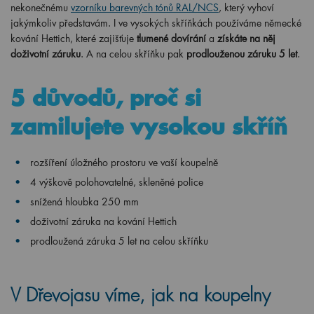
nekonečnému
vzorníku barevných tónů RAL/NCS
, který vyhoví
jakýmkoliv představám. I ve vysokých skříňkách používáme německé
kování Hettich, které zajišťuje
tlumené dovírání
a
získáte na něj
doživotní záruku
. A na celou skříňku pak
prodlouženou záruku 5 let
.
5 důvodů, proč si
zamilujete vysokou skříň
rozšíření úložného prostoru ve vaší koupelně
4 výškově polohovatelné, skleněné police
snížená hloubka 250 mm
doživotní záruka na kování Hettich
prodloužená záruka 5 let na celou skříňku
V Dřevojasu víme, jak na koupelny