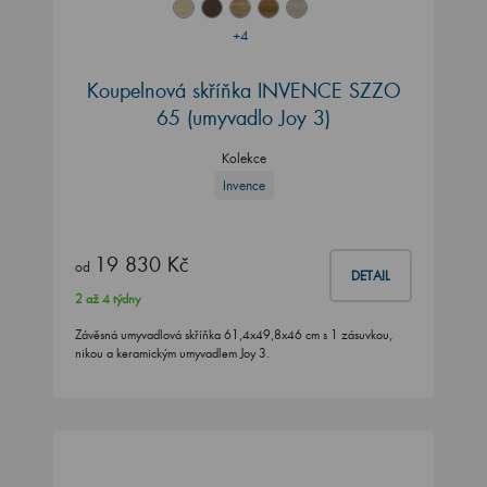
+4
Koupelnová skříňka INVENCE SZZO
65 (umyvadlo Joy 3)
Kolekce
Invence
19 830 Kč
od
DETAIL
2 až 4 týdny
Závěsná umyvadlová skříňka 61,4x49,8x46 cm s 1 zásuvkou,
nikou a keramickým umyvadlem Joy 3.