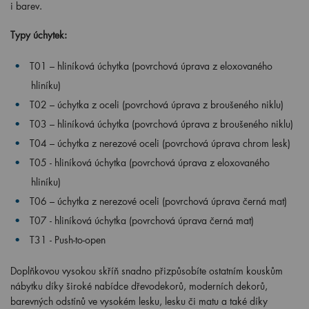
i barev.
Typy úchytek:
T01 – hliníková úchytka (povrchová úprava z eloxovaného
hliníku)
T02 – úchytka z oceli (povrchová úprava z broušeného niklu)
T03 – hliníková úchytka (povrchová úprava z broušeného niklu)
T04 – úchytka z nerezové oceli (povrchová úprava chrom lesk)
T05 -
hliníková úchytka (povrchová úprava z eloxovaného
hliníku)
T06 – úchytka z nerezové oceli (povrchová úprava černá mat)
T07 - hliníková úchytka (povrchová úprava černá mat)
T31 - Push-to-open
Doplňkovou vysokou skříň snadno přizpůsobíte ostatním kouskům
nábytku díky široké nabídce dřevodekorů, moderních dekorů,
barevných odstínů ve vysokém lesku, lesku či matu a také díky