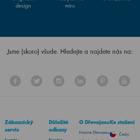
design
míru
Jsme (skoro) všude. Hledejte a najdete nás na:
Zákaznický
Důležité
O Dřevojasu
Ke stažení
servis
odkazy
Historie Dřevojasu
Česky
Kontakty
Poradna