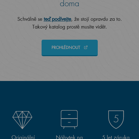
doma
Schválně se
teď podívejte
, že stojí opravdu za to.
Takový katalog prostě musíte vidět.
PROHLÉDNOUT
Originální
Nábytek na
5 let záruka