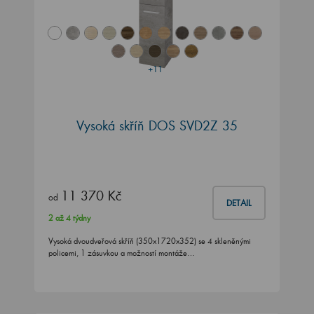
+11
Vysoká skříň DOS SVD2Z 35
11 370 Kč
od
DETAIL
2 až 4 týdny
Vysoká dvoudveřová skříň (350x1720x352) se 4 skleněnými
policemi, 1 zásuvkou a možností montáže…