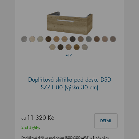
+17
Doplňková skříňka pod desku DSD
SZZ1 80 (výška 30 cm)
11 320 Kč
od
DETAIL
2 až 4 týdny
Doplňková skříňka pod desku (800x300x495) s 1 zásuvkou