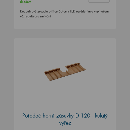
skladem
Koupelnové zrcadlo o šířce 60 cm s LED osvětlením a vypínačem
vč. regulátoru stmívání
Pořadač horní zásuvky D 120 - kulatý
výřez