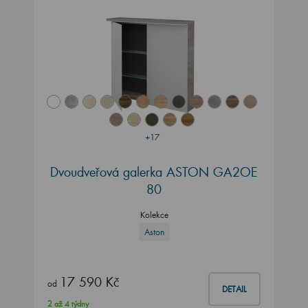
+17
Dvoudveřová galerka ASTON GA2OE
80
Kolekce
Aston
17 590 Kč
od
DETAIL
2 až 4 týdny