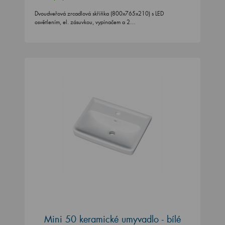
Dvoudveřová zrcadlová skříňka (800x765x210) s LED
osvětlením, el. zásuvkou, vypínačem a 2…
Mini 50 keramické umyvadlo - bílé