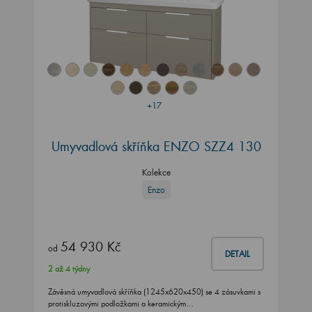
+17
Umyvadlová skříňka ENZO SZZ4 130
Kolekce
Enzo
54 930 Kč
od
DETAIL
2 až 4 týdny
Závěsná umyvadlová skříňka (1245x620x450) se 4 zásuvkami s
protiskluzovými podložkami a keramickým…