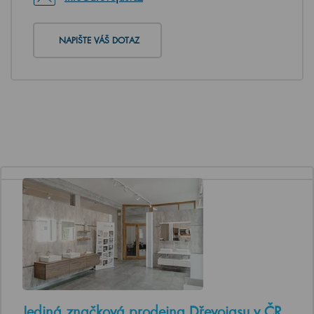
NAPIŠTE VÁŠ DOTAZ
Jediná značková prodejna Dřevojasu v ČR