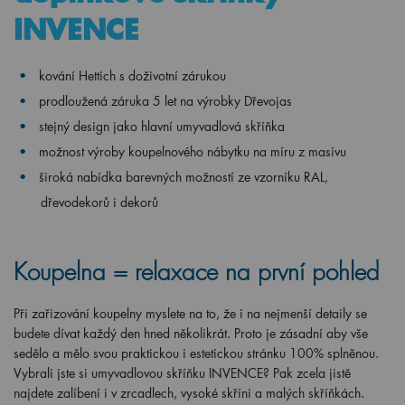
INVENCE
kování Hettich s doživotní zárukou
prodloužená záruka 5 let na výrobky Dřevojas
stejný design jako hlavní umyvadlová skříňka
možnost výroby koupelnového nábytku na míru z masivu
široká nabídka barevných možností ze vzorníku RAL,
dřevodekorů i dekorů
Koupelna = relaxace na první pohled
Při zařizování koupelny myslete na to, že i na nejmenší detaily se
budete dívat každý den hned několikrát. Proto je zásadní aby vše
sedělo a mělo svou praktickou i estetickou stránku 100% splněnou.
Vybrali jste si umyvadlovou skříňku INVENCE? Pak zcela jistě
najdete zalíbení i v zrcadlech, vysoké skříni a malých skříňkách.