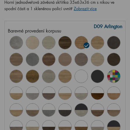
Horní jednodveřová závěsná skříňka 35x63x36 cm s nikou ve
spodní části a 1 skleněnou policí uvnitř
Zobrazit více
D09 Arlington
Barevné provedení korpusu