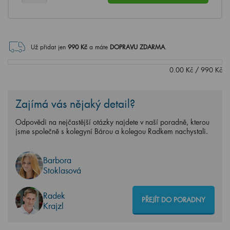
Už přidat jen
990
Kč
a máte
DOPRAVU ZDARMA
.
0.00
Kč
/
990
Kč
Zajímá vás nějaký detail?
Odpovědi na nejčastější otázky najdete v naší poradně, kterou
jsme společně s kolegyní Bárou a kolegou Radkem nachystali.
Barbora
Stoklasová
Radek
PŘEJÍT DO PORADNY
Krajzl