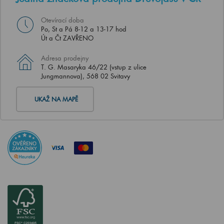
Otevírací doba
Po, St a Pá 8-12 a 13-17 hod
Út a Čt ZAVŘENO
Adresa prodejny
T. G. Masaryka 46/22 (vstup z ulice
Jungmannova), 568 02 Svitavy
UKAŽ NA MAPĚ