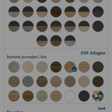
D09 Arlington
Barevné provedení čela
Levé
Provedení