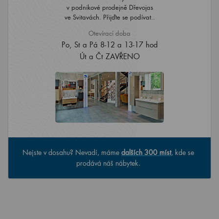
v podnikové prodejně Dřevojas
ve Svitavách. Přijďte se podívat..
Otevírací doba
Po, St a Pá 8-12 a 13-17 hod
Út a Čt ZAVŘENO
Nejste v dosahu? Nevadí, máme
dalších 300 míst
, kde se
prodává náš nábytek.