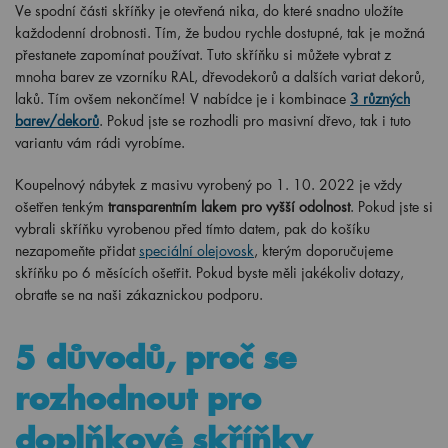
Ve spodní části skříňky je otevřená nika, do které snadno uložíte
každodenní drobnosti. Tím, že budou rychle dostupné, tak je možná
přestanete zapomínat používat. Tuto skříňku si můžete vybrat z
mnoha barev ze vzorníku RAL, dřevodekorů a dalších variat dekorů,
laků. Tím ovšem nekončíme! V nabídce je i kombinace
3 různých
barev/dekorů
. Pokud jste se rozhodli pro masivní dřevo, tak i tuto
variantu vám rádi vyrobíme.
Koupelnový nábytek z masivu vyrobený po
1
. 10. 2022 je vždy
ošetřen tenkým
transparentním lakem pro vyšší odolnost
. Pokud jste si
vybrali skříňku vyrobenou před tímto datem, pak do košíku
nezapomeňte přidat
speciální olejovosk
, kterým doporučujeme
skříňku po 6 měsících ošetřit. Pokud byste měli jakékoliv dotazy,
obraťte se na naši zákaznickou podporu.
5 důvodů, proč se
rozhodnout pro
doplňkové skříňky