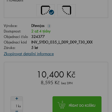
Výrobce:
Dřevojas
i
Dostupnost:
2 až 4 týdny
Objednací číslo
324377
Objednací kód
INV_SYDO_035_L_D09_D09_T30_XXX
Záruka:
5 let
Zkopírovat detailní informace
10,400 Kč
8,595 Kč
bez DPH
ks
PŘIDAT DO KOŠÍKU