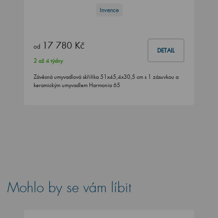
Invence
17 780 Kč
od
DETAIL
2 až 4 týdny
Závěsná umyvadlová skříňka 51x45,4x30,5 cm s 1 zásuvkou a
keramickým umyvadlem Harmonia 65
Mohlo by se vám líbit