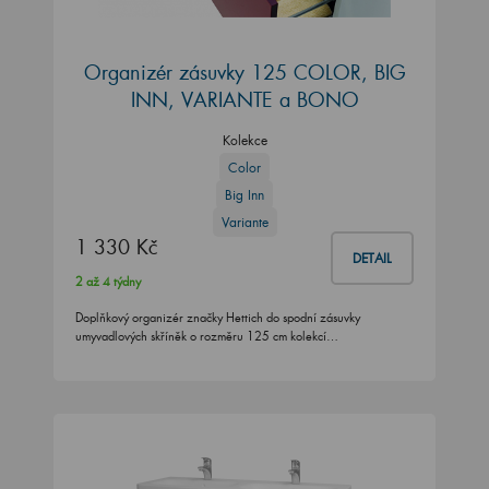
Organizér zásuvky 125 COLOR, BIG
INN, VARIANTE a BONO
Kolekce
Color
Big Inn
Variante
1 330 Kč
DETAIL
2 až 4 týdny
Doplňkový organizér značky Hettich do spodní zásuvky
umyvadlových skříněk o rozměru 125 cm kolekcí…