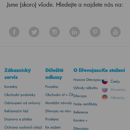
Jsme (skoro) všude. Hledejte a najdete nás na:
Zákaznický
Důležité
O Dřevojasu
Ke stažení
servis
odkazy
Historie Dřevojasu
Česky
Kontakty
Poradna
Výhody nábytku
Slovensky
Obchodní podmínky
Obchodní síť v ČR
Dřevojas
Německy
Odstoupení od smlouvy
Montážní návody
Naše certifikáty
Reklamační řád
Dřevojas na míru
Reference
Doprava a platba
Prodejna
Kariéra v
Ochrana osobních údajů
Ke stažení
Dřevojasu