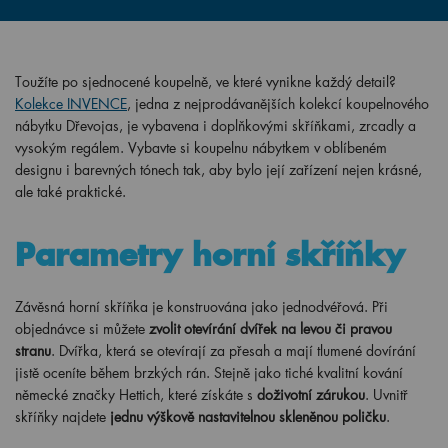
Toužíte po sjednocené koupelně, ve které vynikne každý detail?
Kolekce INVENCE
, jedna z nejprodávanějších kolekcí koupelnového
nábytku Dřevojas, je vybavena i doplňkovými skříňkami, zrcadly a
vysokým regálem. Vybavte si koupelnu nábytkem v oblíbeném
designu i barevných tónech tak, aby bylo její zařízení nejen krásné,
ale také praktické.
Parametry horní skříňky
Závěsná horní skříňka je konstruována jako jednodvéřová. Při
objednávce si můžete
zvolit otevírání dvířek na levou či pravou
stranu
. Dvířka, která se otevírají za přesah a mají tlumené dovírání
jistě oceníte během brzkých rán. Stejně jako tiché kvalitní kování
německé značky Hettich, které získáte s
doživotní zárukou
. Uvnitř
skříňky najdete
jednu výškově nastavitelnou skleněnou poličku
.