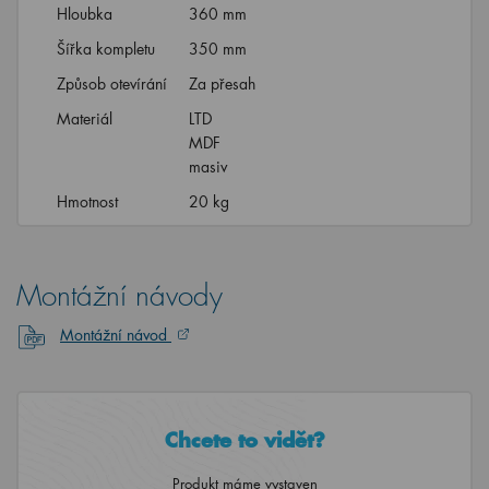
Hloubka
360 mm
Šířka kompletu
350 mm
Způsob otevírání
Za přesah
Materiál
LTD
MDF
masiv
Hmotnost
20 kg
Montážní návody
Montážní návod
Chcete to vidět?
Produkt máme vystaven