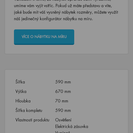
umíme vám vyjít vstříc. Pokud už máte představu a víte,
jaké bude mít váš vysněný nábytek rozměry, můžete využít
náš jedinečný konfigurátor nábytku na míru.
VÍCE O NÁBYTKU NA MÍRU
Šířka
590 mm
Výška
670 mm
Hloubka
70 mm
Šířka kompletu
590 mm
Vlastnosti produktu
Osvětlení
Elektrická zásuvka
Vypínač