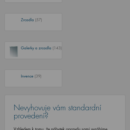
Zrcadla
(57)
Galerky a zrcadla
(143)
Invence
(39)
Nevyhovuje vám standardní
provedení?
Vzhledem k tomu, že nábytek opravdu sami vyrábíme,