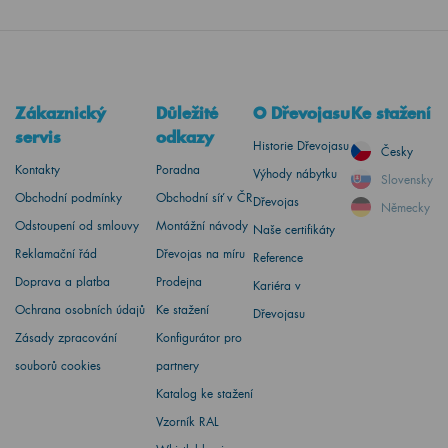
Zákaznický
Důležité
O Dřevojasu
Ke stažení
servis
odkazy
Historie Dřevojasu
Česky
Kontakty
Poradna
Výhody nábytku
Slovensky
Obchodní podmínky
Obchodní síť v ČR
Dřevojas
Německy
Odstoupení od smlouvy
Montážní návody
Naše certifikáty
Reklamační řád
Dřevojas na míru
Reference
Doprava a platba
Prodejna
Kariéra v
Ochrana osobních údajů
Ke stažení
Dřevojasu
Zásady zpracování
Konfigurátor pro
souborů cookies
partnery
Katalog ke stažení
Vzorník RAL