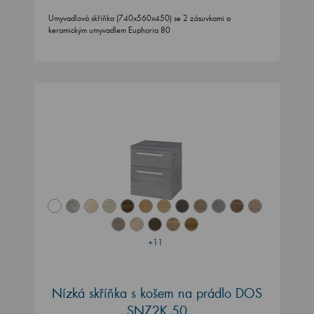
Umyvadlová skříňka (740x560x450) se 2 zásuvkami a
keramickým umyvadlem Euphoria 80
+11
Nízká skříňka s košem na prádlo DOS
SNZ2K 50