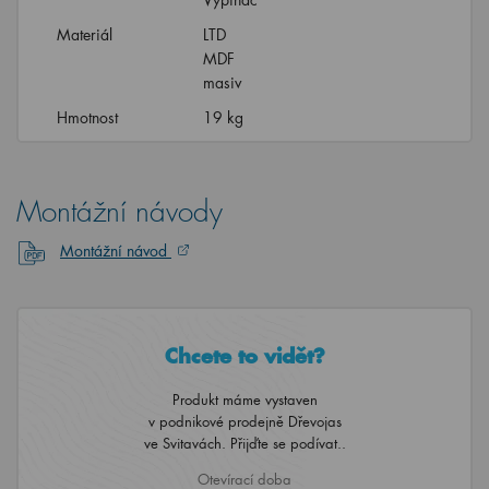
Materiál
LTD
MDF
masiv
Hmotnost
19 kg
Montážní návody
Montážní návod
Chcete to vidět?
Produkt máme vystaven
v podnikové prodejně Dřevojas
ve Svitavách. Přijďte se podívat..
Otevírací doba