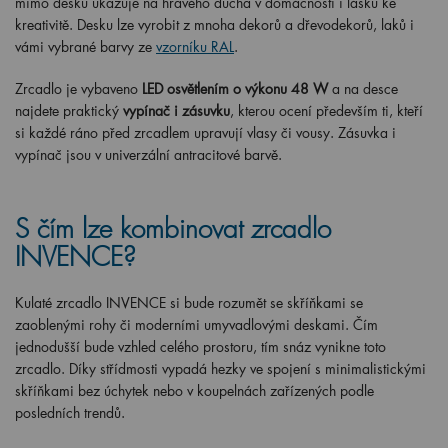
mimo desku ukazuje na hravého ducha v domácnosti i lásku ke
kreativitě. Desku lze vyrobit z mnoha dekorů a dřevodekorů, laků i
vámi vybrané barvy ze
vzorníku RAL
.
Zrcadlo je vybaveno
LED osvětlením o výkonu 48 W
a na desce
najdete praktický
vypínač i zásuvku
, kterou ocení především ti, kteří
si každé ráno před zrcadlem upravují vlasy či vousy. Zásuvka i
vypínač jsou v univerzální antracitové barvě.
S čím lze kombinovat zrcadlo
INVENCE?
Kulaté zrcadlo INVENCE si bude rozumět se skříňkami se
zaoblenými rohy či moderními umyvadlovými deskami. Čím
jednodušší bude vzhled celého prostoru, tím snáz vynikne toto
zrcadlo. Díky střídmosti vypadá hezky ve spojení s minimalistickými
skříňkami bez úchytek nebo v koupelnách zařízených podle
posledních trendů.