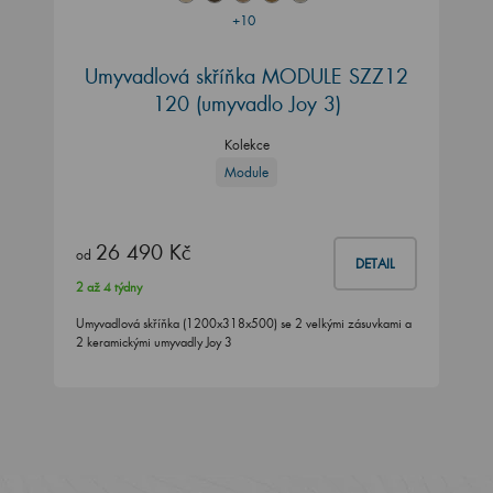
+10
Umyvadlová skříňka MODULE SZZ12
120
(umyvadlo Joy 3)
Kolekce
Module
26 490 Kč
od
DETAIL
2 až 4 týdny
Umyvadlová skříňka (1200x318x500) se 2 velkými zásuvkami a
2 keramickými umyvadly Joy 3