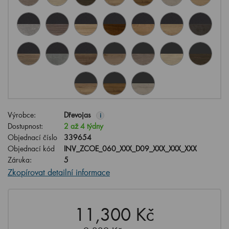
Výrobce:
Dřevojas
i
Dostupnost:
2 až 4 týdny
Objednací číslo
339654
Objednací kód
INV_ZCOE_060_XXX_D09_XXX_XXX_XXX
Záruka:
5
Zkopírovat detailní informace
11,300 Kč