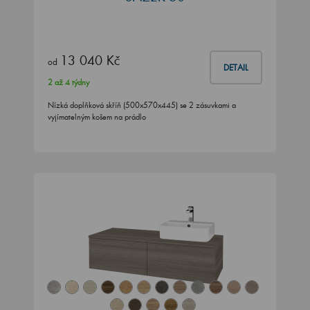
13 040 Kč
od
DETAIL
2 až 4 týdny
Nízká doplňková skříň (500x570x445) se 2 zásuvkami a
vyjímatelným košem na prádlo