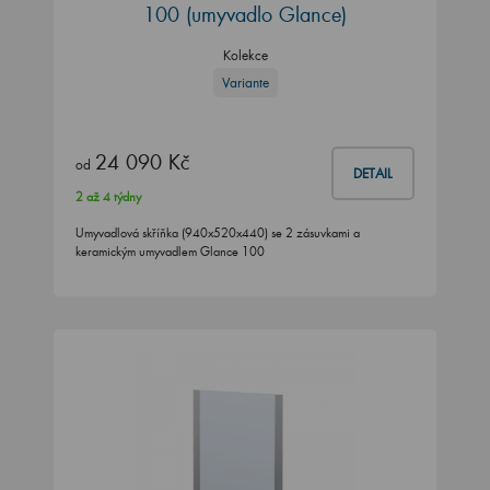
100
(umyvadlo Glance)
Kolekce
Variante
24 090 Kč
od
DETAIL
2 až 4 týdny
Umyvadlová skříňka (940x520x440) se 2 zásuvkami a
keramickým umyvadlem Glance 100