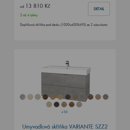
13 810 Kč
od
DETAIL
2 až 4 týdny
Doplňková skříňka pod desku (1000x400X495) se 2 zásuvkami
+10
Umyvadlová skříňka VARIANTE SZZ2