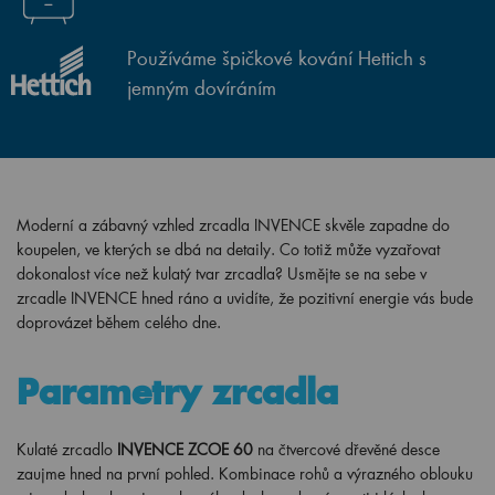
Používáme špičkové kování Hettich s
jemným dovíráním
Moderní a zábavný vzhled zrcadla INVENCE skvěle zapadne do
koupelen, ve kterých se dbá na detaily. Co totiž může vyzařovat
dokonalost více než kulatý tvar zrcadla? Usmějte se na sebe v
zrcadle INVENCE hned ráno a uvidíte, že pozitivní energie vás bude
doprovázet během celého dne.
Parametry zrcadla
Kulaté zrcadlo
INVENCE ZCOE 60
na čtvercové dřevěné desce
zaujme hned na první pohled. Kombinace rohů a výrazného oblouku