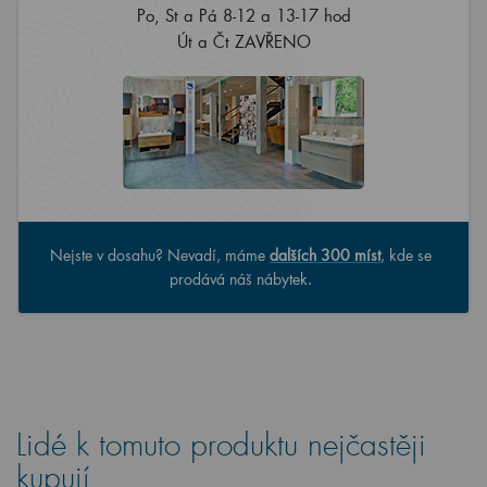
Po, St a Pá 8-12 a 13-17 hod
Út a Čt ZAVŘENO
Nejste v dosahu? Nevadí, máme
dalších 300 míst
, kde se
prodává náš nábytek.
Lidé k tomuto produktu nejčastěji
kupují