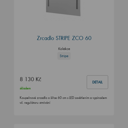
Zrcadlo STRIPE ZCO 60
Kolekce
Stripe
8 130 Kč
DETAIL
skladem
Koupelnové zrcadlo o šířce 60 cm s LED osvětlením a vypínačem
vč. regulátoru stmívání