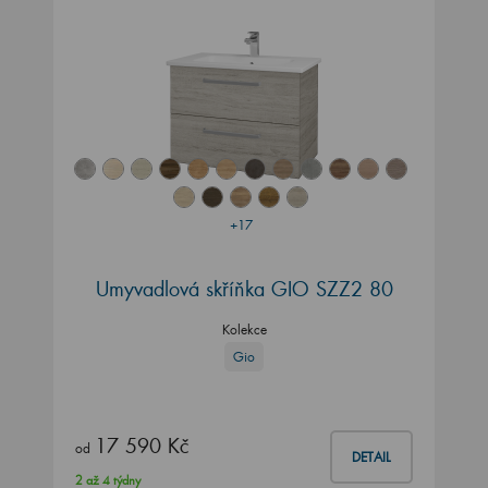
+17
Umyvadlová skříňka GIO SZZ2 80
Kolekce
Gio
17 590 Kč
od
DETAIL
2 až 4 týdny