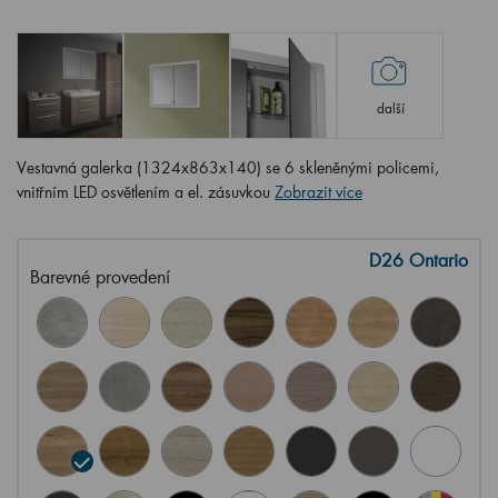
další
Vestavná galerka (1324x863x140) se 6 skleněnými policemi,
vnitřním LED osvětlením a el. zásuvkou
Zobrazit více
D26 Ontario
Barevné provedení