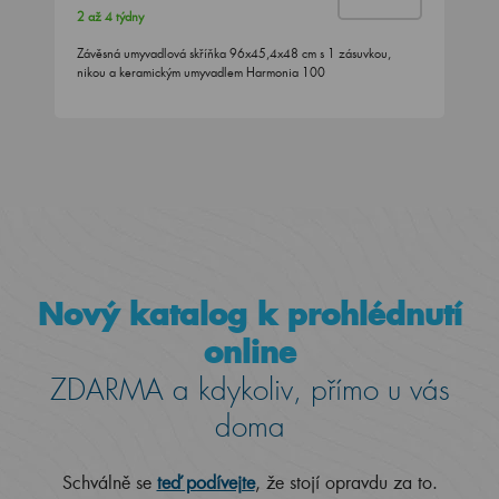
2 až 4 týdny
Závěsná umyvadlová skříňka 96x45,4x48 cm s 1 zásuvkou,
nikou a keramickým umyvadlem Harmonia 100
Nový katalog k prohlédnutí
online
ZDARMA a kdykoliv, přímo u vás
doma
Schválně se
teď podívejte
, že stojí opravdu za to.