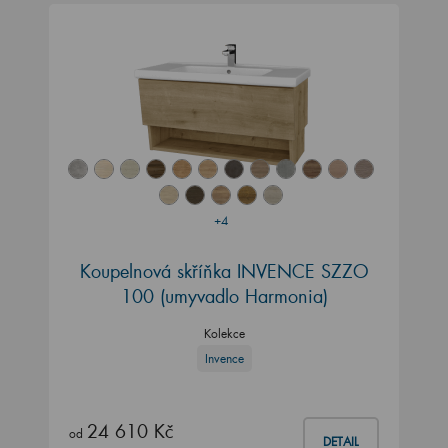
+4
Koupelnová skříňka INVENCE SZZO
100 (umyvadlo Harmonia)
Kolekce
Invence
24 610 Kč
od
DETAIL