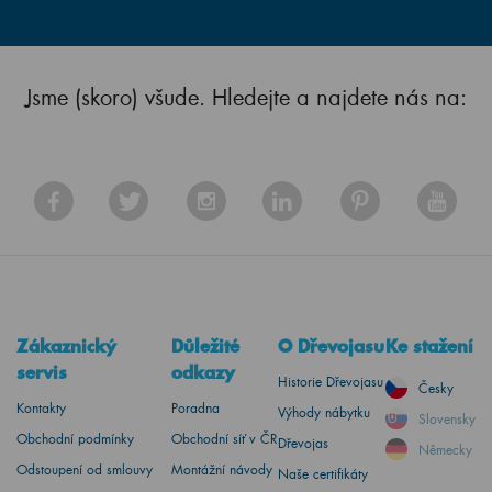
Jsme (skoro) všude. Hledejte a najdete nás na:
Zákaznický
Důležité
O Dřevojasu
Ke stažení
servis
odkazy
Historie Dřevojasu
Česky
Kontakty
Poradna
Výhody nábytku
Slovensky
Obchodní podmínky
Obchodní síť v ČR
Dřevojas
Německy
Odstoupení od smlouvy
Montážní návody
Naše certifikáty