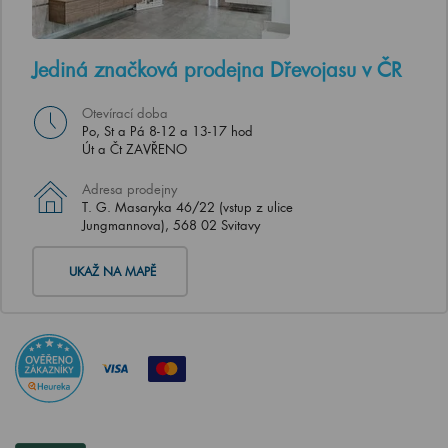
Jediná značková prodejna Dřevojasu v ČR
Otevírací doba
Po, St a Pá 8-12 a 13-17 hod
Út a Čt ZAVŘENO
Adresa prodejny
T. G. Masaryka 46/22 (vstup z ulice
Jungmannova), 568 02 Svitavy
UKAŽ NA MAPĚ