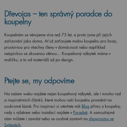
Dřevojas – ten správný poradce do
koupelny
Koupelnám se věnujeme více než 75 let, a proto jsme při jejich
zařizování jako doma. Ať už zařizujete malou koupelnu pro hosty,
prostornou pro všechny členy v domácnosti nebo například
netypickou se zkosenou stěnou… Koupelnový nábytek máme v
malíčku, a to od materiálů až po design.
Ptejte se, my odpovíme
Na našem webu najdete nejen koupelnový nábytek, ale i mnoho rad
a inspirativních článků, které mohou vaši koupelnu proměnit na
soukromé lázně. Pro inspiraci si otevřete náš
Blog
přímo z koupelny,
rady s výběrem nebo instalací najdete v
Poradně
. A samozřejmě
nám můžete i zavolat nebo se osobně zastavit na
showroomu ve
Svitavách
.