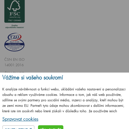
ČSN EN ISO
14001:2016
ČSN EN ISO
Vážíme si vašeho soukromí
9001:2016
K analýze návštěvnosti a funkcí webu, ukládání vašeho nastavení a personalizaci
obsahu a reklam využíváme cookies. Informace o tom, jak náš web používáte,
sdílíme se svými partnery pro sociální média, inzerci a analýzy, kteří mohou být
ze zemí mimo EU. Partneři tyto údaje mohou zkombinovat s dalšími informacemi,
které jste jim poskytli nebo které získali v důsledku toho, že používáte jejich
Vytvořilo studio
CZECHGROUP.cz
služby.
Podrobné informace
Spravovat cookies
© 2009 - 2025 Koupelnový nábytek Dřevojas v. d.,
Všechna práva vyhrazena