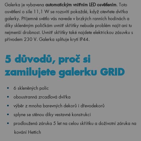
Galerka je vybavena
automatickým vnitřním LED osvětlením
. Toto
osvětlení o síle 11,1 W se rozsvítí pokaždé, když otevřete dvířka
galerky. Příjemné světlo vás navede v brzkých ranních hodinách a
díky skleněným poličkám uvnitř skříňky nebude problém najít ani tu
nejmenší drobnost. Uvnitř skříňky také najdete elektrickou zásuvku s
přívodem 230 V. Galerka splňuje krytí IP44.
5 důvodů, proč si
zamilujete galerku GRID
6 skleněných polic
oboustranná zrcadlová dvířka
výběr z mnoha barevných dekorů i dřevodekorů
splyne se stěnou díky vestavné konstrukci
prodloužená záruka 5 let na celou skříňku a doživotní záruka na
kování Hettich