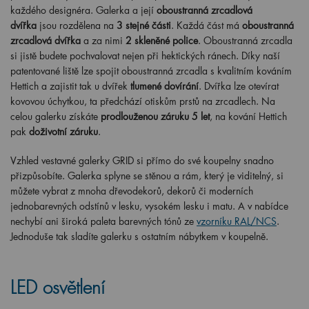
každého designéra. Galerka a její
oboustranná zrcadlová
dvířka
jsou rozdělena na
3 stejné části
. Každá část má
oboustranná
zrcadlová dvířka
a za nimi
2 skleněné police
. Oboustranná zrcadla
si jistě budete pochvalovat nejen při hektických ránech. Díky naší
patentované liště lze spojit oboustranná zrcadla s kvalitním kováním
Hettich a zajistit tak u dvířek
tlumené dovírání
. Dvířka lze otevírat
kovovou úchytkou, ta předchází otiskům prstů na zrcadlech. Na
celou galerku získáte
prodlouženou záruku 5 let
, na kování Hettich
pak
doživotní záruku
.
Vzhled vestavné galerky GRID si přímo do své koupelny snadno
přizpůsobíte. Galerka splyne se stěnou a rám, který je viditelný, si
můžete vybrat z mnoha dřevodekorů, dekorů či moderních
jednobarevných odstínů v lesku, vysokém lesku i matu. A v nabídce
nechybí ani široká paleta barevných tónů ze
vzorníku RAL/NCS
.
Jednoduše tak sladíte galerku s ostatním nábytkem v koupelně.
LED osvětlení