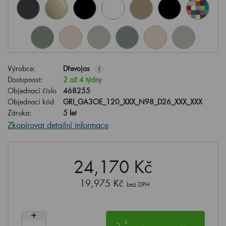
Výrobce:
Dřevojas
i
Dostupnost:
2 až 4 týdny
Objednací číslo
468255
Objednací kód
GRI_GA3OE_120_XXX_N98_D26_XXX_XXX
Záruka:
5 let
Zkopírovat detailní informace
24,170 Kč
19,975 Kč
bez DPH