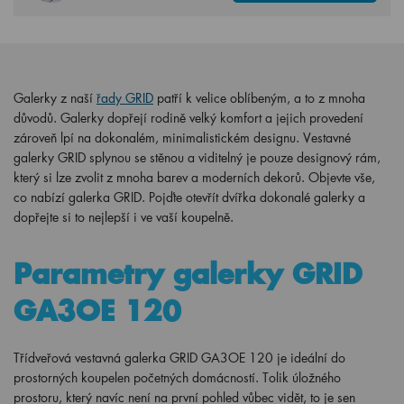
Galerky z naší
řady GRID
patří k velice oblíbeným, a to z mnoha
důvodů. Galerky dopřejí rodině velký komfort a jejich provedení
zároveň lpí na dokonalém, minimalistickém designu. Vestavné
galerky GRID splynou se stěnou a viditelný je pouze designový rám,
který si lze zvolit z mnoha barev a moderních dekorů. Objevte vše,
co nabízí galerka GRID. Pojďte otevřít dvířka dokonalé galerky a
dopřejte si to nejlepší i ve vaší koupelně.
Parametry galerky GRID
GA3OE 120
Třídveřová vestavná galerka GRID GA3OE 120 je ideální do
prostorných koupelen početných domácností. Tolik úložného
prostoru, který navíc není na první pohled vůbec vidět, to je sen