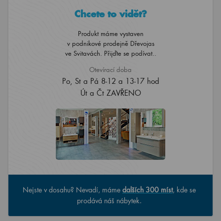
Chcete to vidět?
Produkt máme vystaven
v podnikové prodejně Dřevojas
ve Svitavách. Přijďte se podívat..
Otevírací doba
Po, St a Pá 8-12 a 13-17 hod
Út a Čt ZAVŘENO
Nejste v dosahu? Nevadí, máme
dalších 300 míst
, kde se
prodává náš nábytek.