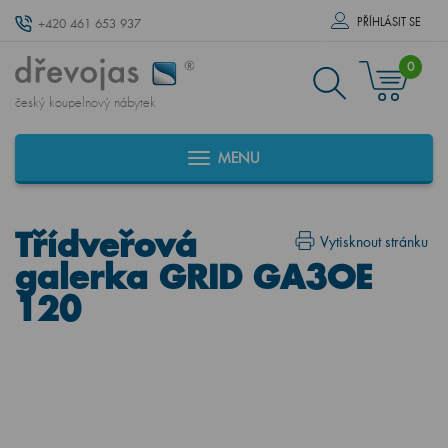
PŘÍHLÁSIT SE
+420 461 653 937
0
český koupelnový nábytek
MENU
Třídveřová
Vytisknout stránku
galerka GRID GA3OE
120