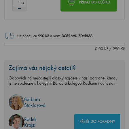
ks
PŘIDAT DO KOŠÍKU
Už přidat jen
990
Kč
a máte
DOPRAVU ZDARMA
.
0.00
Kč
/
990
Kč
Zajímá vás nějaký detail?
Odpovědi na nejčastější otázky najdete v naší poradně, kterou
jsme společně s kolegyní Bárou a kolegou Radkem nachystali.
Barbora
Stoklasová
Radek
PŘEJÍT DO PORADNY
Krajzl