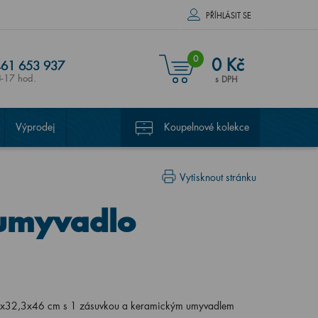
PŘÍHLÁSIT SE
0
0 Kč
61 653 937
8-17 hod.
s DPH
Výprodej
Koupelnové kolekce
Vytisknout stránku
(umyvadlo
4x32,3x46 cm s 1 zásuvkou a keramickým umyvadlem