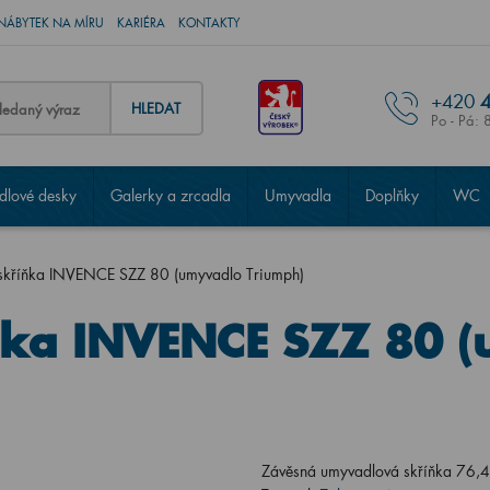
NÁBYTEK NA MÍRU
KARIÉRA
KONTAKTY
+420
4
HLEDAT
Po - Pá: 
lové desky
Galerky a zrcadla
Umyvadla
Doplňky
WC
skříňka INVENCE SZZ 80 (umyvadlo Triumph)
ňka INVENCE SZZ 80 
Závěsná umyvadlová skříňka 76,