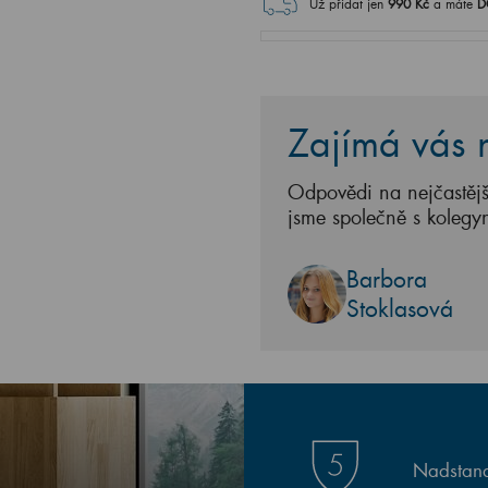
Už přidat jen
990
Kč
a máte
D
Zajímá vás n
Odpovědi na nejčastějš
jsme společně s kolegy
Barbora
Stoklasová
Nadstand