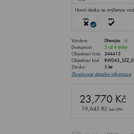
Horní deska se zvýšenou vod
Výrobce:
Dřevojas
i
Dostupnost:
2 až 4 týdny
Objednací číslo
244415
Objednací kód
INV043_SZZ_
Záruka:
5 let
Zkopírovat detailní informace
23,770 Kč
19,645 Kč
bez DPH