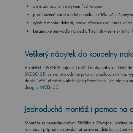
otevírání pouhým dotykem Push-to-open
prodloužená záruka 5 let na celou skříňku včetně umyv
výběr z mnoha dekorů, barev, dřevodekorů i masivního
keramické umyvadlo na desku Triumph v ceně skříňky
Veškerý nábytek do koupelny nako
V kolekci INVENCE najdete i další kousky nábytku, které dol
SVD2O 35
, ve stejném odstínu jako umyvadlová skříňka, vyp
dopřejí větší přehled o uložených předmětech. Tím ale nekon
designu INVENCE
.
Jednoduchá montáž i pomoc na 
Montáže se nemusíte obávat. Skříňky z Dřevojasu vozíme pr
rozměry i případnou stavební přípravu najdete ke stažení v 