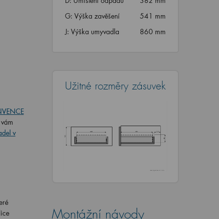
D: Umístění odpadu
382 mm
G: Výška zavěšení
541 mm
J: Výška umyvadla
860 mm
Užitné rozměry zásuvek
INVENCE
é vám
adel v
eré
Montážní návody
lice