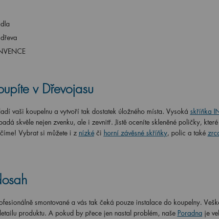
adla
 dřeva
 INVENCE
upíte v Dřevojasu
adí vaši koupelnu a vytvoří tak dostatek úložného místa. Vysoká
skříňka 
adá skvěle nejen zvenku, ale i zevnitř. Jistě oceníte skleněné poličky, kter
číme! Vybrat si můžete i z
nízké
či
horní závěsné skříňky
, polic a také
zrc
dosah
ofesionálně smontované a vás tak čeká pouze instalace do koupelny. Vešk
detailu produktu. A pokud by přece jen nastal problém, naše
Poradna
je ve