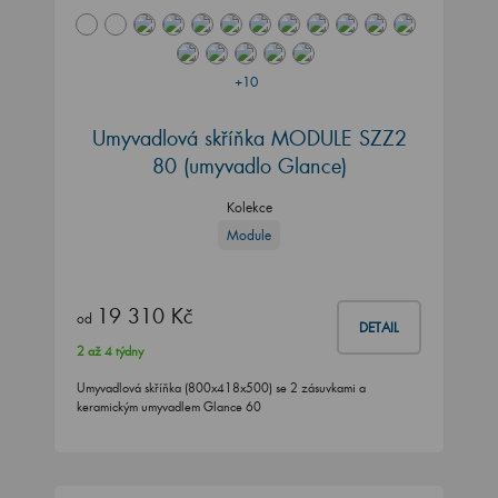
+10
Umyvadlová skříňka MODULE SZZ2
80 (umyvadlo Glance)
Kolekce
Module
19 310 Kč
od
DETAIL
2 až 4 týdny
Umyvadlová skříňka (800x418x500) se 2 zásuvkami a
keramickým umyvadlem Glance 60