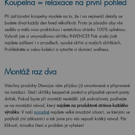
Koupelna = relaxace na první pohled
Při zařizování koupelny myslete na to, že i na nejmenší detaily se
budete dívat každý den hned několikrát. Proto je zásadní aby vše
sedělo a mělo svou praktickou i estetickou stránku 100% splněnou.
Vybrali jste si umyvadlovou skříňku INVENCE? Pak zcela jistě
najdete zalíbení i v zrcadlech, vysoké skříni a malých skříňkách.
Prohlédněte si celou kolekci a vytvořte si domácí wellness.
Montáž raz dva
Všechny produkty Dřevojas vám přijdou již smontované a připravené
na instalaci. Stačí skříňky bezpečně zavěsit a případně upravit panty
dvířek. Pokud byste při montáži nevěděli, jak pokračovat, podívejte
se na montážní návod, který
najdete na produktové stránce každého
výrobku
. V naší
poradně
najdete velké množství situací, se kterými se
potýkali jiní zákazníci a tak jsme pro vás sepsali krátký návod. Pár
kliknutí, minutka čtení a problém je vyřešen!