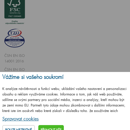
ČSN EN ISO
14001:2016
ČSN EN ISO
9001:2016
Vážíme si vašeho soukromí
K analýze návštěvnosti a funkcí webu, ukládání vašeho nastavení a personalizaci
obsahu a reklam využíváme cookies. Informace o tom, jak náš web používáte,
sdílíme se svými partnery pro sociální média, inzerci a analýzy, kteří mohou být
ze zemí mimo EU. Partneři tyto údaje mohou zkombinovat s dalšími informacemi,
Vytvořilo studio
CZECHGROUP.cz
které jste jim poskytli nebo které získali v důsledku toho, že používáte jejich
služby.
Podrobné informace
Spravovat cookies
© 2009 - 2025 Koupelnový nábytek Dřevojas v. d.,
Všechna práva vyhrazena
POUZE NEZBYTNÉ
PŘIJMOUT VŠE