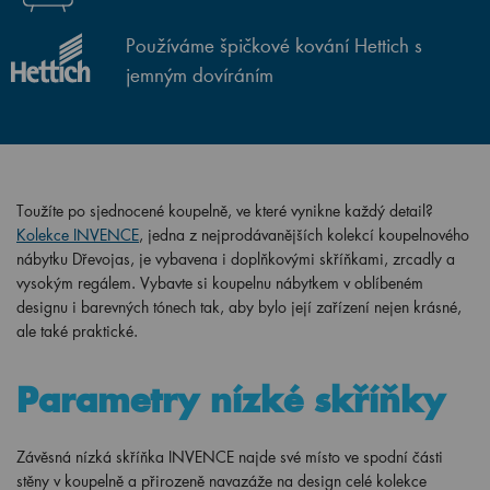
Používáme špičkové kování Hettich s
jemným dovíráním
Toužíte po sjednocené koupelně, ve které vynikne každý detail?
Kolekce INVENCE
, jedna z nejprodávanějších kolekcí koupelnového
nábytku Dřevojas, je vybavena i doplňkovými skříňkami, zrcadly a
vysokým regálem. Vybavte si koupelnu nábytkem v oblíbeném
designu i barevných tónech tak, aby bylo její zařízení nejen krásné,
ale také praktické.
Parametry nízké skříňky
Závěsná nízká skříňka INVENCE najde své místo ve spodní části
stěny v koupelně a přirozeně navazáže na design celé kolekce