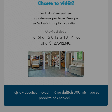
Chcete to vidět?
Produkt máme vystaven
v podnikové prodejně Dřevojas
ve Svitavách. Přijďte se podívat..
Otevírací doba
Po, St a Pá 8-12 a 13-17 hod
Út a Čt ZAVŘENO
Nejste v dosahu? Nevadí, máme
dalších 300 míst
, kde se
prodává náš nábytek.