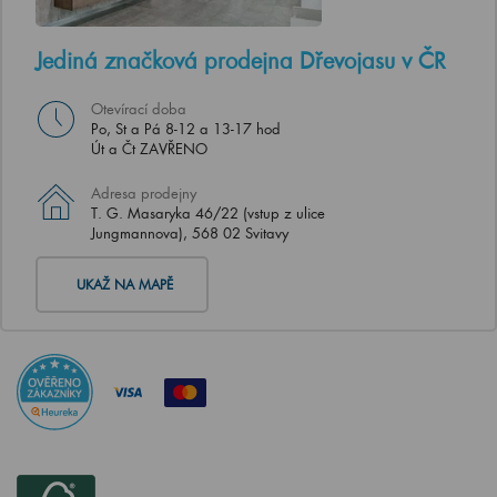
Jediná značková prodejna Dřevojasu v ČR
Otevírací doba
Po, St a Pá 8-12 a 13-17 hod
Út a Čt ZAVŘENO
Adresa prodejny
T. G. Masaryka 46/22 (vstup z ulice
Jungmannova), 568 02 Svitavy
UKAŽ NA MAPĚ