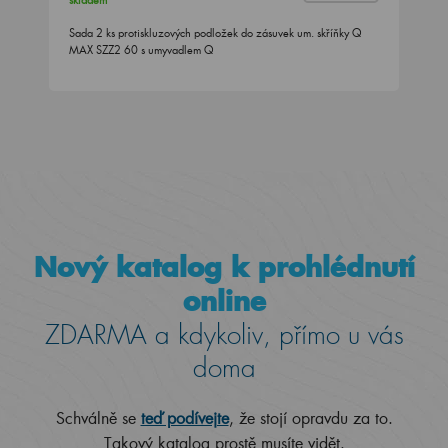
skladem
Sada 2 ks protiskluzových podložek do zásuvek um. skříňky Q
MAX SZZ2 60 s umyvadlem Q
Nový katalog k prohlédnutí
online
ZDARMA a kdykoliv, přímo u vás
doma
Schválně se
teď podívejte
, že stojí opravdu za to.
Takový katalog prostě musíte vidět.