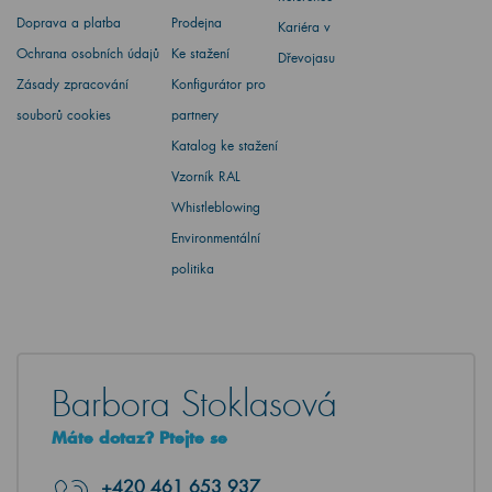
Doprava a platba
Prodejna
Kariéra v
Ochrana osobních údajů
Ke stažení
Dřevojasu
Zásady zpracování
Konfigurátor pro
souborů cookies
partnery
Katalog ke stažení
Vzorník RAL
Whistleblowing
Environmentální
politika
Barbora Stoklasová
Máte dotaz? Ptejte se
+420
461 653 937