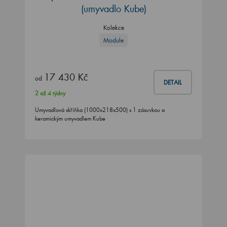
(umyvadlo Kube)
Kolekce
Module
17 430 Kč
od
DETAIL
2 až 4 týdny
Umyvadlová skříňka (1000x218x500) s 1 zásuvkou a
keramickým umyvadlem Kube