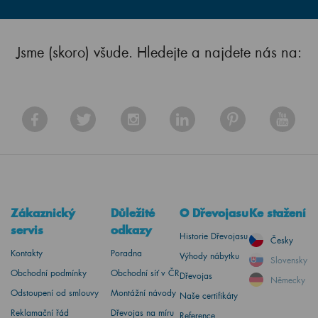
Jsme (skoro) všude. Hledejte a najdete nás na:
Zákaznický
Důležité
O Dřevojasu
Ke stažení
servis
odkazy
Historie Dřevojasu
Česky
Kontakty
Poradna
Výhody nábytku
Slovensky
Obchodní podmínky
Obchodní síť v ČR
Dřevojas
Německy
Odstoupení od smlouvy
Montážní návody
Naše certifikáty
Reklamační řád
Dřevojas na míru
Reference