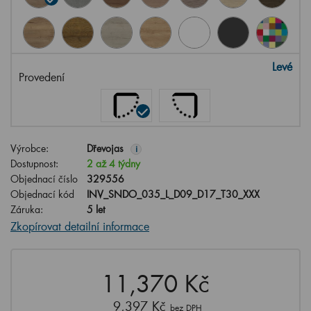
Levé
Provedení
Výrobce:
Dřevojas
i
Dostupnost:
2 až 4 týdny
Objednací číslo
329556
Objednací kód
INV_SNDO_035_L_D09_D17_T30_XXX
Záruka:
5 let
Zkopírovat detailní informace
11,370 Kč
9,397 Kč
bez DPH