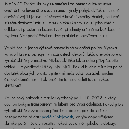
INVENCE. Dvířka skříňky se
otevírají za přesah
a lze nastavit
otevírání na levou či pravou stranu
. Plynulý pohyb dvířek a tlumené
dovírání zajišťuje kvalitní německé kování značky Hettich, na které
získáte doživotní záruku
. Vršek nízké skříňky slouží jako ideální
odkládací prostor na kosmetiku či předměty určené na každodenní
hygienu. Ve spodní části najdete praktickou otevřenou niku.
Ve skříňce je
jedna výškově nastavitelná skleněná police
. Vysoká
variabilita se propisuje i v možnostech dekorů, laků, dřevodekorů a
výrobě skříňky z masivu. Nízkou skříňku tak snadno přizpůsobíte
vzhledu umyvadlové skříňky INVENCE. Pokud budete mít v koupelně
dostatek úložných prostor, jistě v ní snáz udrží pořádek všichni
členové domácnosti. Tak proč jim to neusnadnit touto nízkou
skříňkou?
Koupelnový nábytek z masivu vyrobený po
1
. 10. 2022 je vždy
ošetřen tenkým
transparentním lakem pro vyšší odolnost
. Pokud jste si
vybrali skříňku vyrobenou před tímto datem, pak do košíku
nezapomeňte přidat
speciální olejovosk
, kterým doporučujeme
skříňku po 6 měsících ošetřit. Pokud byste měli jakékoliv dotazy,