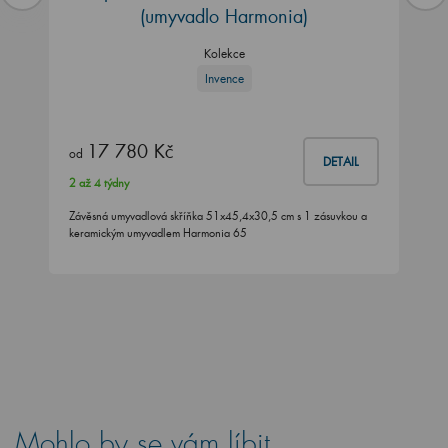
(umyvadlo Harmonia)
Kolekce
Invence
17 780 Kč
od
DETAIL
2 až 4 týdny
Závěsná umyvadlová skříňka 51x45,4x30,5 cm s 1 zásuvkou a
keramickým umyvadlem Harmonia 65
Mohlo by se vám líbit