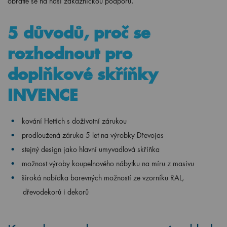
obraťte se na naši zákaznickou podporu.
5 důvodů, proč se
rozhodnout pro
doplňkové skříňky
INVENCE
kování Hettich s doživotní zárukou
prodloužená záruka 5 let na výrobky Dřevojas
stejný design jako hlavní umyvadlová skříňka
možnost výroby koupelnového nábytku na míru z masivu
široká nabídka barevných možností ze vzorníku RAL,
dřevodekorů i dekorů