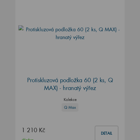
Protiskluzová podložka 60 (2 ks, Q
MAX) - hranatý výřez
Kolekce
Q Max
1 210 Kč
DETAIL