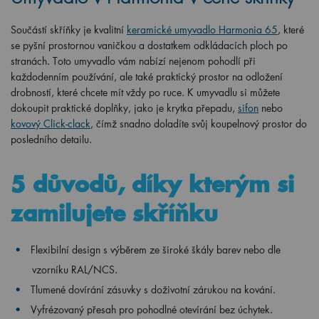
Součástí skříňky je kvalitní
keramické umyvadlo Harmonia 65
, které
se pyšní prostornou vaničkou a dostatkem odkládacích ploch po
stranách. Toto umyvadlo vám nabízí nejenom pohodlí při
každodenním používání, ale také praktický prostor na odložení
drobností, které chcete mít vždy po ruce. K umyvadlu si můžete
dokoupit praktické doplňky, jako je krytka přepadu,
sifon
nebo
kovový Click-clack
, čímž snadno doladíte svůj koupelnový prostor do
posledního detailu.
5 důvodů, díky kterým si
zamilujete skříňku
Flexibilní design s výběrem ze široké škály barev nebo dle
vzorníku RAL/NCS.
Tlumené dovírání zásuvky s doživotní zárukou na kování.
Vyfrézovaný přesah pro pohodlné otevírání bez úchytek.