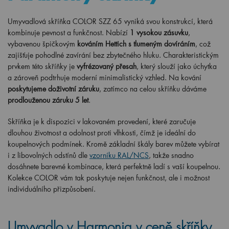
Umyvadlová skříňka COLOR SZZ 65 vyniká svou konstrukcí, která
kombinuje pevnost a funkčnost. Nabízí
1 vysokou zásuvku
,
vybavenou špičkovým
kováním Hettich s tlumeným dovíráním
, což
zajišťuje pohodlné zavírání bez zbytečného hluku. Charakteristickým
prvkem této skříňky je
vyfrézovaný přesah
, který slouží jako úchytka
a zároveň podtrhuje moderní minimalistický vzhled. Na kování
poskytujeme doživotní záruku
, zatímco na celou skříňku dáváme
prodlouženou záruku 5 let
.
Skříňka je k dispozici v lakovaném provedení, které zaručuje
dlouhou životnost a odolnost proti vlhkosti, čímž je ideální do
koupelnových podmínek. Kromě základní škály barev můžete vybírat
i z libovolných odstínů dle
vzorníku RAL/NCS
, takže snadno
dosáhnete barevné kombinace, která perfektně ladí s vaší koupelnou.
Kolekce COLOR vám tak poskytuje nejen funkčnost, ale i možnost
individuálního přizpůsobení.
Umyvadlo v Harmonia v ceně skříňky