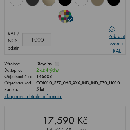
RAL /
Zobrazit
NCS
vzorník
odstín
RAL
Výrobce:
Dřevojas
i
Dostupnost:
2 až 4 týdny
Objednací číslo
146603
Objednací kód
COL010_SZZ_065_XXX_IND_IND_T30_U010
Záruka:
5 let
Zkopírovat detailní informace
17,590 Kč
14,537 Kč