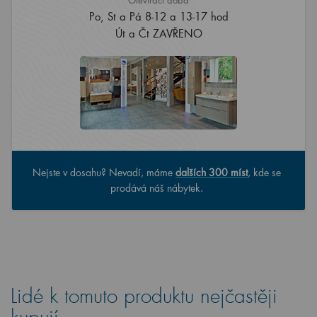
Po, St a Pá 8-12 a 13-17 hod
Út a Čt ZAVŘENO
Nejste v dosahu? Nevadí, máme
dalších 300 míst
, kde se
prodává náš nábytek.
Lidé k tomuto produktu nejčastěji