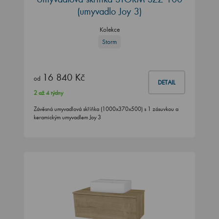
(umyvadlo Joy 3)
Kolekce
Storm
16 840 Kč
od
DETAIL
2 až 4 týdny
Závěsná umyvadlová skříňka (1000x370x500) s 1 zásuvkou a
keramickým umyvadlem Joy 3