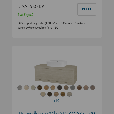
33 550 Kč
od
DETAIL
3 až 5 týdnů
Skříňka pod umyvadlo (1200x520x445) se 2 zásuvkami a
keramickým umyvadlem Pura 120
+10
Umyvadlová skříňka STORM SZZ 100