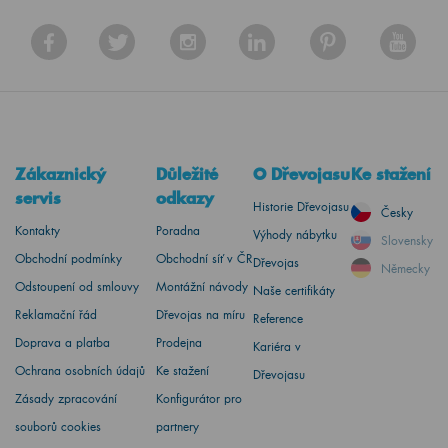
Zákaznický
Důležité
O Dřevojasu
Ke stažení
servis
odkazy
Historie Dřevojasu
Česky
Kontakty
Poradna
Výhody nábytku
Slovensky
Obchodní podmínky
Obchodní síť v ČR
Dřevojas
Německy
Odstoupení od smlouvy
Montážní návody
Naše certifikáty
Reklamační řád
Dřevojas na míru
Reference
Doprava a platba
Prodejna
Kariéra v
Ochrana osobních údajů
Ke stažení
Dřevojasu
Zásady zpracování
Konfigurátor pro
souborů cookies
partnery