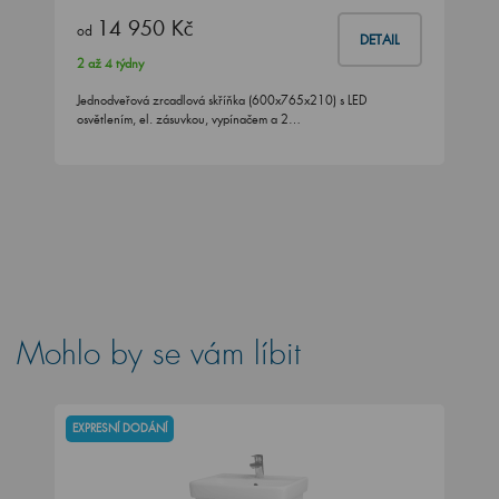
14 950 Kč
od
DETAIL
2 až 4 týdny
Jednodveřová zrcadlová skříňka (600x765x210) s LED
osvětlením, el. zásuvkou, vypínačem a 2…
Mohlo by se vám líbit
EXPRESNÍ DODÁNÍ