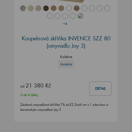
+4
Koupelnová skříňka INVENCE SZZ 80
(umyvadlo Joy 3)
Kolekce
Invence
21 380 Kč
od
DETAIL
2 až 4 týdny
Závěsná umyvadlová skříňka 76,4x32,3x46 cm s 1 zásuvkou a
keramickým umyvadlem Joy 3