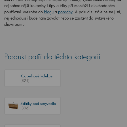
nejpohodlnější koupelny i tipy a triky při montáži i dlouhodobém
používání. Mrkněte do
blogu
a
poradny
. A pokud si stále nejste jisti,
nejjednodušší bude nám zavolat nebo se zastavit do svitavského
showroomu.
Produkt patří do těchto kategorií
Koupelnové kolekce
(824)
Skříňky pod umyvadlo
(396)