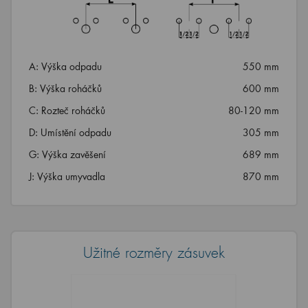
A: Výška odpadu
550 mm
B: Výška roháčků
600 mm
C: Rozteč roháčků
80-120 mm
D: Umístění odpadu
305 mm
G: Výška zavěšení
689 mm
J: Výška umyvadla
870 mm
Užitné rozměry zásuvek