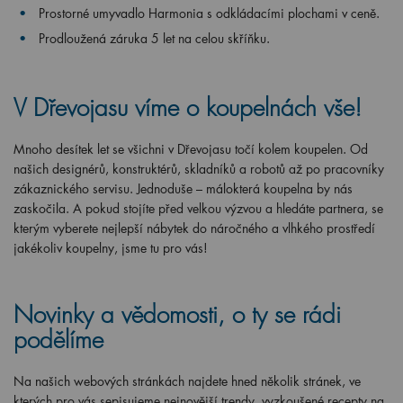
Prostorné umyvadlo Harmonia s odkládacími plochami v ceně.
Prodloužená záruka 5 let na celou skříňku.
V Dřevojasu víme o koupelnách vše!
Mnoho desítek let se všichni v Dřevojasu točí kolem koupelen. Od
našich designérů, konstruktérů, skladníků a robotů až po pracovníky
zákaznického servisu. Jednoduše – málokterá koupelna by nás
zaskočila. A pokud stojíte před velkou výzvou a hledáte partnera, se
kterým vyberete nejlepší nábytek do náročného a vlhkého prostředí
jakékoliv koupelny, jsme tu pro vás!
Novinky a vědomosti, o ty se rádi
podělíme
Na našich webových stránkách najdete hned několik stránek, ve
kterých pro vás sepisujeme nejnovější trendy, vyzkoušené recepty na