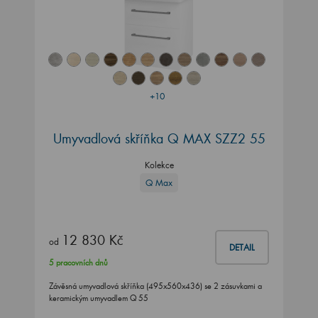
+10
Umyvadlová skříňka Q MAX SZZ2 55
Kolekce
Q Max
12 830 Kč
od
DETAIL
5 pracovních dnů
Závěsná umyvadlová skříňka (495x560x436) se 2 zásuvkami a
keramickým umyvadlem Q 55