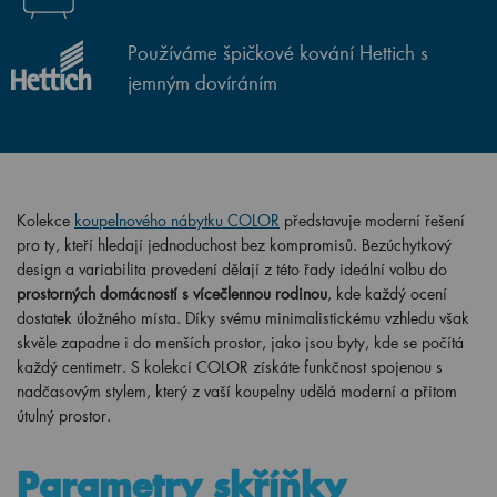
Používáme špičkové kování Hettich s
jemným dovíráním
Kolekce
koupelnového nábytku COLOR
představuje moderní řešení
pro ty, kteří hledají jednoduchost bez kompromisů. Bezúchytkový
design a variabilita provedení dělají z této řady ideální volbu do
prostorných domácností s vícečlennou rodinou
, kde každý ocení
dostatek úložného místa. Díky svému minimalistickému vzhledu však
skvěle zapadne i do menších prostor, jako jsou byty, kde se počítá
každý centimetr. S kolekcí COLOR získáte funkčnost spojenou s
nadčasovým stylem, který z vaší koupelny udělá moderní a přitom
útulný prostor.
Parametry skříňky