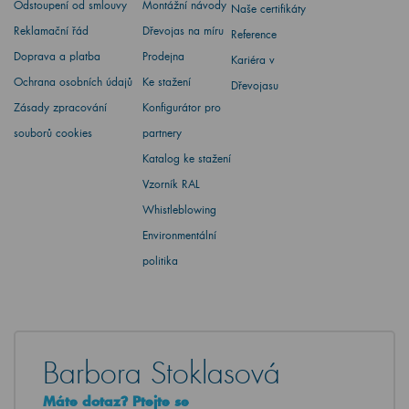
Odstoupení od smlouvy
Montážní návody
Naše certifikáty
Reklamační řád
Dřevojas na míru
Reference
Doprava a platba
Prodejna
Kariéra v
Ochrana osobních údajů
Ke stažení
Dřevojasu
Zásady zpracování
Konfigurátor pro
souborů cookies
partnery
Katalog ke stažení
Vzorník RAL
Whistleblowing
Environmentální
politika
Barbora Stoklasová
Máte dotaz? Ptejte se