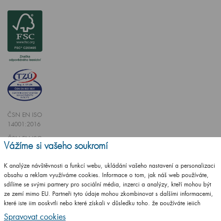
ČSN EN ISO
14001:2016
ČSN EN ISO
Vážíme si vašeho soukromí
9001:2016
K analýze návštěvnosti a funkcí webu, ukládání vašeho nastavení a personalizaci
obsahu a reklam využíváme cookies. Informace o tom, jak náš web používáte,
sdílíme se svými partnery pro sociální média, inzerci a analýzy, kteří mohou být
ze zemí mimo EU. Partneři tyto údaje mohou zkombinovat s dalšími informacemi,
které jste jim poskytli nebo které získali v důsledku toho, že používáte jejich
Vytvořilo studio
CZECHGROUP.cz
služby.
Podrobné informace
Spravovat cookies