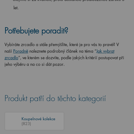
let.
Potřebujete poradit?
Vybíráte zrcadlo a stále přemýšlíte, které je pro vás to pravé? V
naší
Poradně
naleznete podrobný článek na téma “
Jak vybrat
zrcadlo
”, ve kterém se dozvíte, podle jakých kritérií postupovat při
jeho výběru a na co si dát pozor.
Produkt patří do těchto kategorií
Koupelnové kolekce
(823)