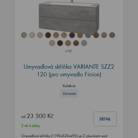
+10
Umyvadlová skříňka VARIANTE SZZ2
120
(pro umyvadlo Finion)
Kolekce
Variante
23 500 Kč
od
DETAIL
2 až 4 týdny
Umyvadlová skříňka (1190x520x495) se 2 zásuvkami pod