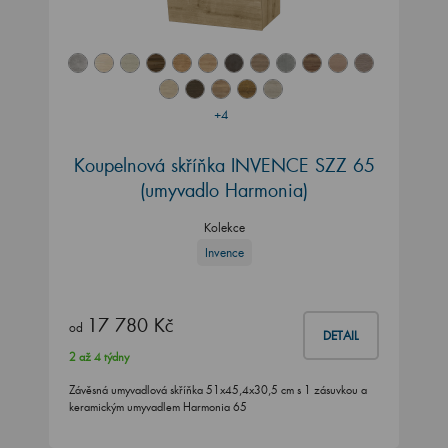
+4
Koupelnová skříňka INVENCE SZZ 65
(umyvadlo Harmonia)
Kolekce
Invence
17 780 Kč
od
DETAIL
2 až 4 týdny
Závěsná umyvadlová skříňka 51x45,4x30,5 cm s 1 zásuvkou a
keramickým umyvadlem Harmonia 65