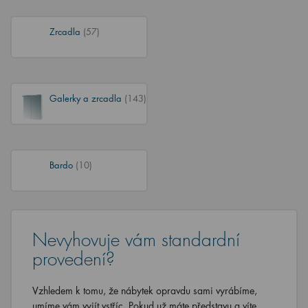
Zrcadla
(57)
Galerky a zrcadla
(143)
Bardo
(10)
Nevyhovuje vám standardní
provedení?
Vzhledem k tomu, že nábytek opravdu sami vyrábíme,
umíme vám vyjít vstříc. Pokud už máte představu a víte,