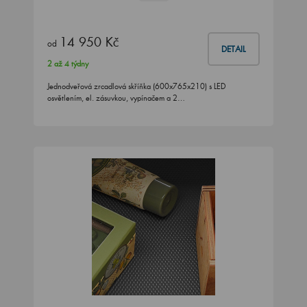
14 950 Kč
od
DETAIL
2 až 4 týdny
Jednodveřová zrcadlová skříňka (600x765x210) s LED
osvětlením, el. zásuvkou, vypínačem a 2…