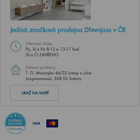
Jediná značková prodejna Dřevojasu v ČR
Otevírací doba
Po, St a Pá 8-12 a 13-17 hod
Út a Čt ZAVŘENO
Adresa prodejny
T. G. Masaryka 46/22 (vstup z ulice
Jungmannova), 568 02 Svitavy
UKAŽ NA MAPĚ