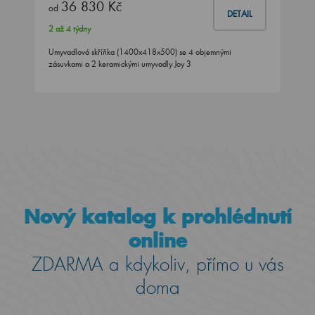
36 830 Kč
od
DETAIL
2 až 4 týdny
Umyvadlová skříňka (1400x418x500) se 4 objemnými
zásuvkami a 2 keramickými umyvadly Joy 3
Nový katalog k prohlédnutí
online
ZDARMA a kdykoliv, přímo u vás
doma