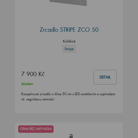
Zrcadlo STRIPE ZCO 50
Kolekce
Stripe
7 900 Kč
DETAIL
skladem
Koupelnové zrcadlo o šířce 50 cm s LED osvětlením a vypínačem
vč. regulátoru stmívání
CENA BEZ UMYVADLA