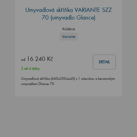
Umyvadlová skříňka VARIANTE SZZ
70
(umyvadlo Glance)
Kolekce
Variante
16 240 Kč
od
DETAIL
2 až 4 týdny
Umyvadlová skříňka (660x350x440) s 1 zásuvkou a keramickým
umyvadlem Glance 70