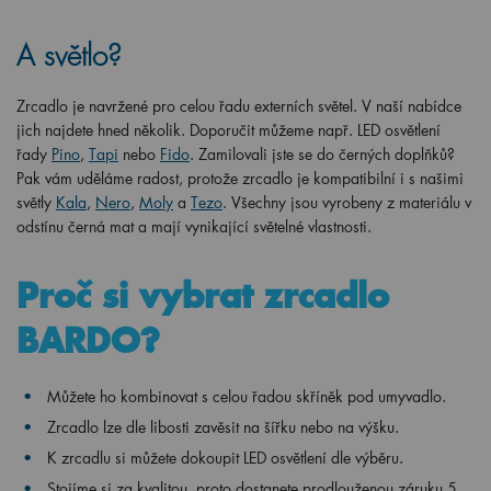
A světlo?
Zrcadlo je navržené pro celou řadu externích světel. V naší nabídce
jich najdete hned několik. Doporučit můžeme např. LED osvětlení
řady
Pino
,
Tapi
nebo
Fido
. Zamilovali jste se do černých doplňků?
Pak vám uděláme radost, protože zrcadlo je kompatibilní i s našimi
světly
Kala
,
Nero
,
Moly
a
Tezo
. Všechny jsou vyrobeny z materiálu v
odstínu černá mat a mají vynikající světelné vlastnosti.
Proč si vybrat zrcadlo
BARDO?
Můžete ho kombinovat s celou řadou skříněk pod umyvadlo.
Zrcadlo lze dle libosti zavěsit na šířku nebo na výšku.
K zrcadlu si můžete dokoupit LED osvětlení dle výběru.
Stojíme si za kvalitou, proto dostanete prodlouženou záruku 5