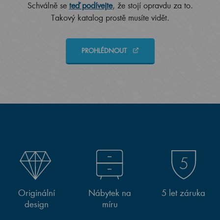
Schválně se
teď podívejte
, že stojí opravdu za to.
Takový katalog prostě musíte vidět.
PROHLÉDNOUT
Originální
Nábytek na
5 let záruka
design
míru