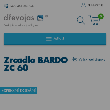
PŘÍHLÁSIT SE
+420 461 653 937
0
český koupelnový nábytek
MENU
Zrcadlo BARDO
Vytisknout stránku
ZC 60
EXPRESNÍ DODÁNÍ