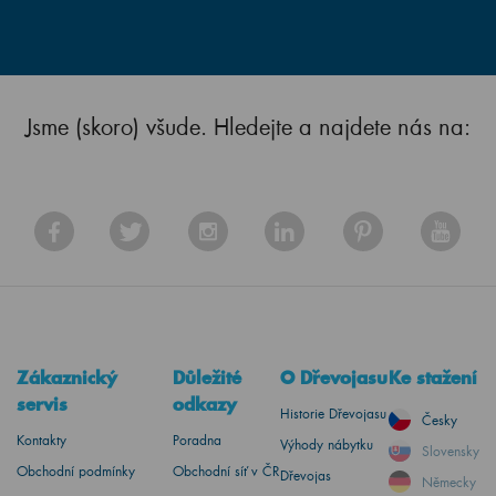
Jsme (skoro) všude. Hledejte a najdete nás na:
Zákaznický
Důležité
O Dřevojasu
Ke stažení
servis
odkazy
Historie Dřevojasu
Česky
Kontakty
Poradna
Výhody nábytku
Slovensky
Obchodní podmínky
Obchodní síť v ČR
Dřevojas
Německy