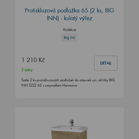
Protiskluzová podložka 65 (2 ks, BIG
INN) - kulatý výřez
Kolekce
Big Inn
1 210 Kč
DETAIL
2 týdny
Sada 2 ks protiskluzových podložek do zásuvek um. skříňky BIG
INN SZZ2 65 s umyvadlem Harmonia