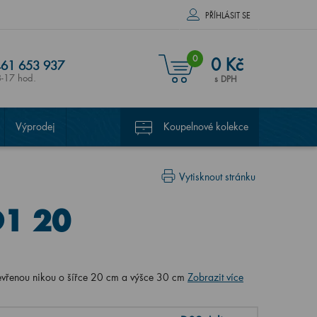
PŘÍHLÁSIT SE
0
0 Kč
61 653 937
8-17 hod.
s DPH
Výprodej
Koupelnové kolekce
Vytisknout stránku
O1 20
evřenou nikou o šířce 20 cm a výšce 30 cm
Zobrazit více