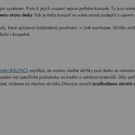
 systémem. Proto k jejich usazení nejsou potřeba konzole. Ty jsou nutné
levou stranu desky
. Pak je třeba konzolí na volné straně podepřít a upevnit
y, které zpříjemní každodenní používání, si jistě zamilujete. Skříňku můž
koliv v koupelně.
rníku RAL/NCS
zajišťuje, že snadno sladíte skříňky pod desku se samotno
oupelen má specifické požadavky na kvalitu a odolnost materiálů. Díky peč
dolné, můžeme na všechny výrobky Dřevojas zaručit
prodlouženou záruční 