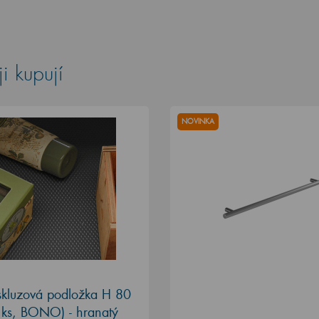
i kupují
NOVINKA
iskluzová podložka H 80
 ks, BONO) - hranatý