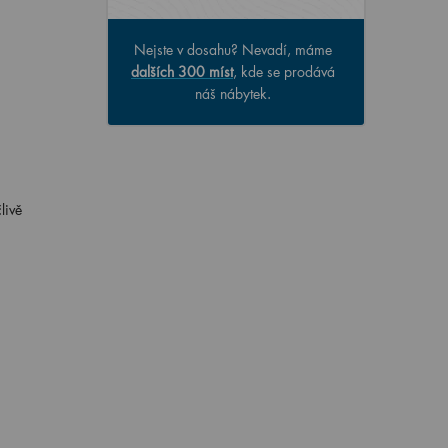
Nejste v dosahu? Nevadí, máme
dalších 300 míst
, kde se prodává
náš nábytek.
livě