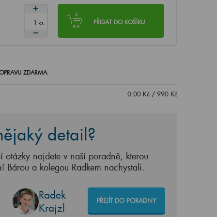
ks
PŘIDAT DO KOŠÍKU
OPRAVU ZDARMA
.
0.00
Kč
/
990
Kč
ějaký detail?
í otázky najdete v naší poradně, kterou
ní Bárou a kolegou Radkem nachystali.
Radek
PŘEJÍT DO PORADNY
Krajzl