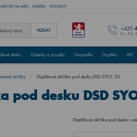
NÁBYTEK NA MÍRU
KARIÉRA
KONTAKTY
+420
4
HLEDAT
Po - Pá: 
lové desky
Galerky a zrcadla
Umyvadla
Doplňky
WC
evřené skříňky
Doplňková skříňka pod desku DSD SYO1 20
ka pod desku DSD SY
Doplňková skříňka pod desku s ot