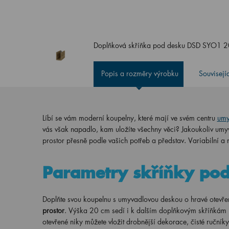
Doplňková skříňka pod desku DSD SYO1 
Popis a rozměry výrobku
Souvisejí
Líbí se vám moderní koupelny, které mají ve svém centru
umy
vás však napadlo, kam uložíte všechny věci? Jakoukoliv um
prostor přesně podle vašich potřeb a představ. Variabilní a 
Parametry skříňky po
Doplňte svou koupelnu s umyvadlovou deskou o hravé otev
prostor
. Výška 20 cm sedí i k dalším doplňkovým skříňkám p
otevřené niky můžete vložit drobnější dekorace, čisté ručník