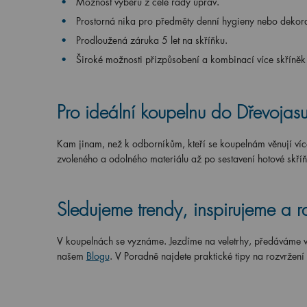
Možnost výběru z celé řady úprav.
Prostorná nika pro předměty denní hygieny nebo dekor
Prodloužená záruka 5 let na skříňku.
Široké možnosti přizpůsobení a kombinací více skříněk
Pro ideální koupelnu do Dřevojas
Kam jinam, než k odborníkům, kteří se koupelnám věnují víc
zvoleného a odolného materiálu až po sestavení hotové skříňk
Sledujeme trendy, inspirujeme a 
V koupelnách se vyznáme. Jezdíme na veletrhy, předáváme v
našem
Blogu
. V Poradně najdete praktické tipy na rozvržení