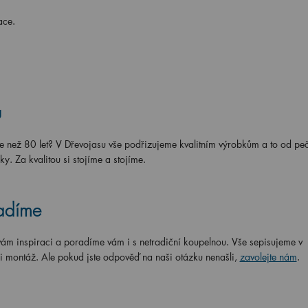
ace.
u
e než 80 let? V Dřevojasu vše podřizujeme kvalitním výrobkům a to od peč
y. Za kvalitou si stojíme a stojíme.
radíme
ám inspiraci a poradíme vám i s netradiční koupelnou. Vše sepisujeme v
 i montáž. Ale pokud jste odpověď na naši otázku nenašli,
zavolejte nám
.