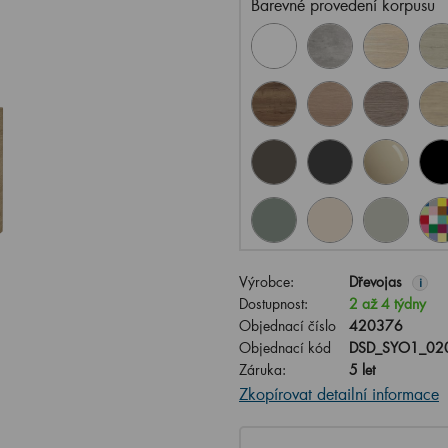
Barevné provedení korpusu
Výrobce:
Dřevojas
i
Dostupnost:
2 až 4 týdny
Objednací číslo
420376
Objednací kód
DSD_SYO1_020
Záruka:
5 let
Zkopírovat detailní informace