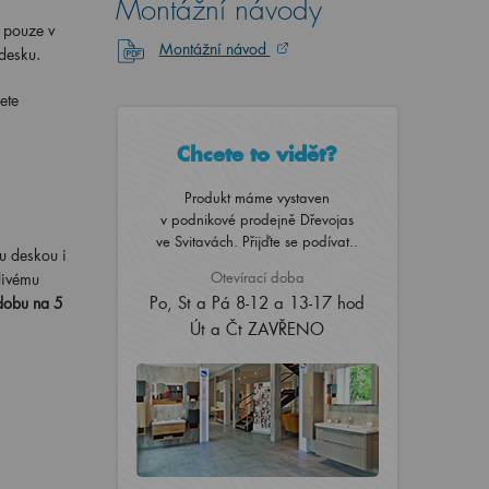
Montážní návody
 pouze v
Montážní návod
 desku.
ete
Chcete to vidět?
Produkt máme vystaven
v podnikové prodejně Dřevojas
ve Svitavách. Přijďte se podívat..
u deskou i
Otevírací doba
livému
Po, St a Pá 8-12 a 13-17 hod
dobu na 5
Út a Čt ZAVŘENO