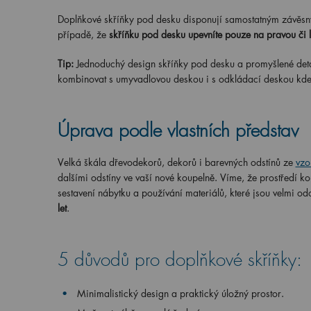
Doplňkové skříňky pod desku disponují samostatným závěsným
případě, že
skříňku pod desku upevníte pouze na pravou či 
Tip:
Jednoduchý design skříňky pod desku a promyšlené detail
kombinovat s umyvadlovou deskou i s odkládací deskou kde
Úprava podle vlastních představ
Velká škála dřevodekorů, dekorů i barevných odstínů ze
vzo
dalšími odstíny ve vaší nové koupelně. Víme, že prostředí k
sestavení nábytku a používání materiálů, které jsou velmi o
let
.
5 důvodů pro doplňkové skříňky:
Minimalistický design a praktický úložný prostor.