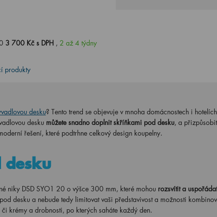
20
3 700 Kč s DPH
,
2 až 4 týdny
cí produkty
vadlovou desku
? Tento trend se objevuje v mnoha domácnostech i hotelíc
yvadlovou desku
můžete snadno doplnit skříňkami pod desku
, a přizpůsobit
moderní řešení, které podtrhne celkový design koupelny.
d desku
řené niky DSD SYO1 20 o výšce 300 mm, které mohou
rozsvítit a uspořáda
od desku a nebude tedy limitovat vaši představivost a možnosti kombinov
y či krémy a drobnosti, po kterých saháte každý den.