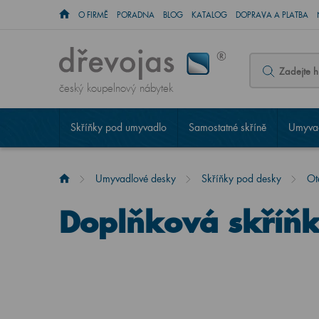
O FIRMĚ
PORADNA
BLOG
KATALOG
DOPRAVA A PLATBA
český koupelnový nábytek
Skříňky pod umyvadlo
Samostatné skříně
Umyvad
Umyvadlové desky
Skříňky pod desky
Ot
Doplňková skříň