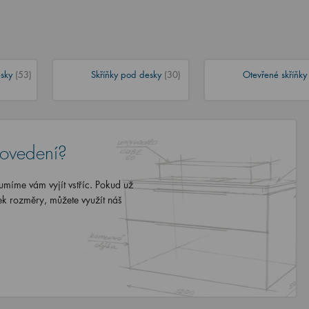
esky
(53)
Skříňky pod desky
(30)
Otevřené skříňk
rovedení?
míme vám vyjít vstříc. Pokud už
ek rozměry, můžete využít náš