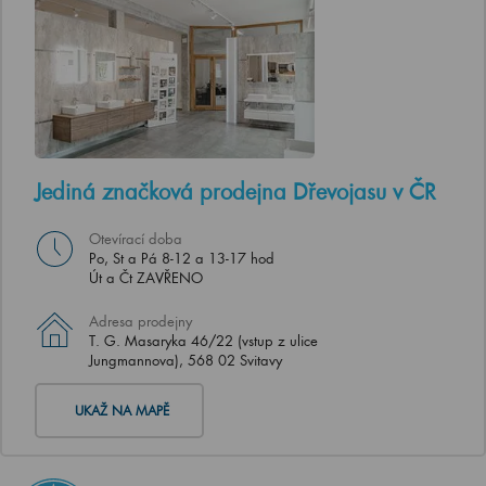
Jediná značková prodejna Dřevojasu v ČR
Otevírací doba
Po, St a Pá 8-12 a 13-17 hod
Út a Čt ZAVŘENO
Adresa prodejny
T. G. Masaryka 46/22 (vstup z ulice
Jungmannova), 568 02 Svitavy
UKAŽ NA MAPĚ