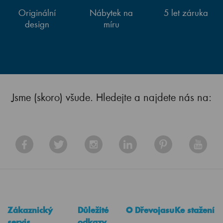
Originální
Nábytek na
5 let záruka
design
míru
Jsme (skoro) všude. Hledejte a najdete nás na:
Zákaznický
Důležité
O Dřevojasu
Ke stažení
servis
odkazy