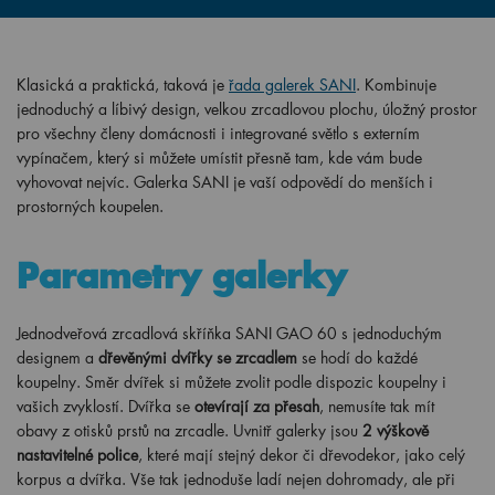
Klasická a praktická, taková je
řada galerek SANI
. Kombinuje
jednoduchý a líbivý design, velkou zrcadlovou plochu, úložný prostor
pro všechny členy domácnosti i integrované světlo s externím
vypínačem, který si můžete umístit přesně tam, kde vám bude
vyhovovat nejvíc. Galerka SANI je vaší odpovědí do menších i
prostorných koupelen.
Parametry galerky
Jednodveřová zrcadlová skříňka SANI GAO 60 s jednoduchým
designem a
dřevěnými dvířky se zrcadlem
se hodí do každé
koupelny. Směr dvířek si můžete zvolit podle dispozic koupelny i
vašich zvyklostí. Dvířka se
otevírají za přesah
, nemusíte tak mít
obavy z otisků prstů na zrcadle. Uvnitř galerky jsou
2 výškově
nastavitelné police
, které mají stejný dekor či dřevodekor, jako celý
korpus a dvířka. Vše tak jednoduše ladí nejen dohromady, ale při