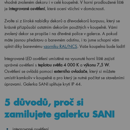
vhodně zvoleném dekoru i v celé koupelně. V horní prodloužené liště
je
integrované osvětlení
, které ocení všichni v domácnosti.
Zvolte si z široké nabídky dekorů a dřevodekorů korpusu, který se
krásně přizpůsobí ostatním dekorům použitých v koupelně. Vámi
zvolený dekor se propíše i na dřevěné police v galerce. A pokud
máte jasnou představu o barevném odstínu, i to jsme schopni vám
splnit díky barevnému
vzorníku RAL/NCS
. Vaše koupelna bude ladit!
Integrované LED osvětlení umístěné na vysunuté horní liště zajistí
správné osvětlení s
teplotou světla 4 000 K
a
výkonu 7,5 W
.
Osvětlení se ovládá pomocí
externího ovladače
, který si můžete
umístit kamkoliv v koupelně a pro který je nutné počítat se stavebními
úpravami. Galerka SANI splňuje krytí IP 44.
5 důvodů, proč si
zamilujete galerku SANI
integrované osvětlení