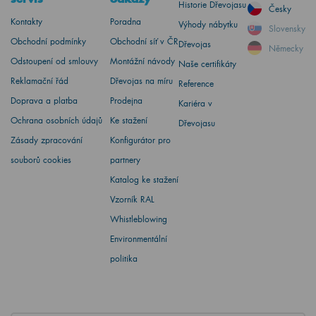
Historie Dřevojasu
Česky
Kontakty
Poradna
Výhody nábytku
Slovensky
Obchodní podmínky
Obchodní síť v ČR
Dřevojas
Německy
Odstoupení od smlouvy
Montážní návody
Naše certifikáty
Reklamační řád
Dřevojas na míru
Reference
Doprava a platba
Prodejna
Kariéra v
Ochrana osobních údajů
Ke stažení
Dřevojasu
Zásady zpracování
Konfigurátor pro
souborů cookies
partnery
Katalog ke stažení
Vzorník RAL
Whistleblowing
Environmentální
politika