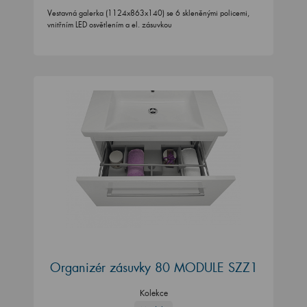
Vestavná galerka (1124x863x140) se 6 skleněnými policemi,
vnitřním LED osvětlením a el. zásuvkou
Organizér zásuvky 80 MODULE SZZ1
Kolekce