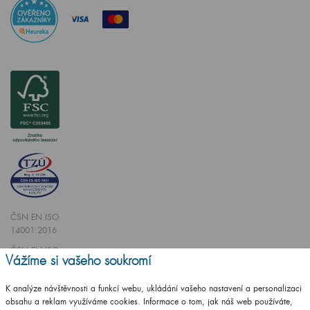
ČSN EN ISO
14001:2016
ČSN EN ISO
Vážíme si vašeho soukromí
9001:2016
K analýze návštěvnosti a funkcí webu, ukládání vašeho nastavení a personalizaci
obsahu a reklam využíváme cookies. Informace o tom, jak náš web používáte,