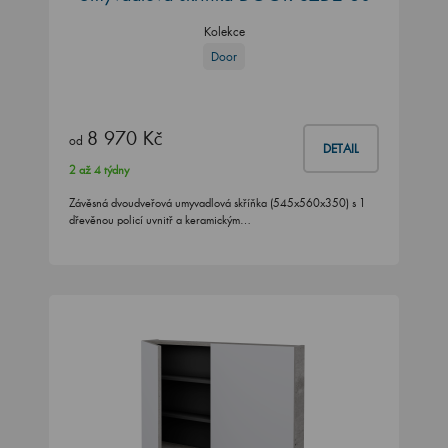
Kolekce
Door
8 970 Kč
od
DETAIL
2 až 4 týdny
Závěsná dvoudveřová umyvadlová skříňka (545x560x350) s 1
dřevěnou policí uvnitř a keramickým…