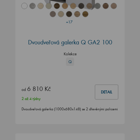
+17
Dvoudveřová galerka Q GA2 100
Kolekce
Q
6 810 Kč
od
DETAIL
2 až 4 týdny
Dvoudveřová galerka (1000x680x148) se 2 dřevěnými policemi