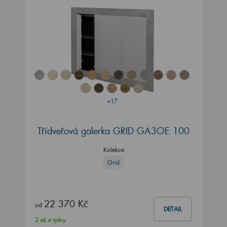
+17
Třídveřová galerka GRID GA3OE 100
Kolekce
Grid
22 370 Kč
od
DETAIL
2 až 4 týdny