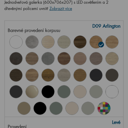
Jednodveřová galerka (600x706x207) s LED osvětlením a 2
dřevěnými policemi uvnitř
Zobrazit více
D09 Arlington
Barevné provedení korpusu
Levé
Provedení