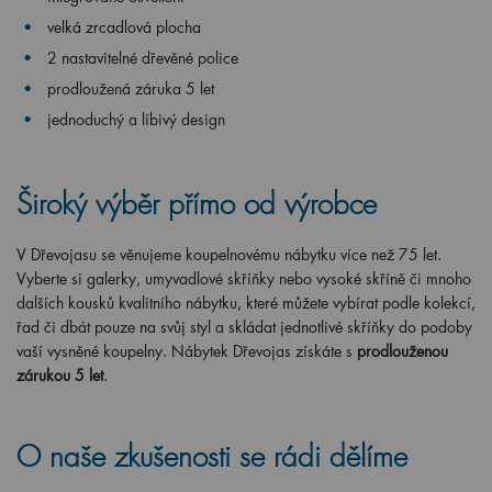
velká zrcadlová plocha
2 nastavitelné dřevěné police
prodloužená záruka 5 let
jednoduchý a líbivý design
Široký výběr přímo od výrobce
V Dřevojasu se věnujeme koupelnovému nábytku více než 75 let.
Vyberte si galerky, umyvadlové skříňky nebo vysoké skříně či mnoho
dalších kousků kvalitního nábytku, které můžete vybírat podle kolekcí,
řad či dbát pouze na svůj styl a skládat jednotlivé skříňky do podoby
vaší vysněné koupelny. Nábytek Dřevojas získáte s
prodlouženou
zárukou 5 let
.
O naše zkušenosti se rádi dělíme