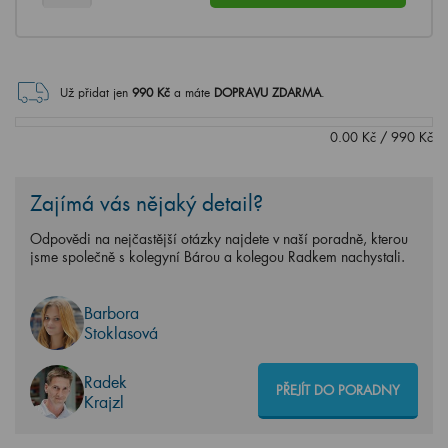
Už přidat jen
990
Kč
a máte
DOPRAVU ZDARMA
.
0.00
Kč
/
990
Kč
Zajímá vás nějaký detail?
Odpovědi na nejčastější otázky najdete v naší poradně, kterou
jsme společně s kolegyní Bárou a kolegou Radkem nachystali.
Barbora
Stoklasová
Radek
PŘEJÍT DO PORADNY
Krajzl