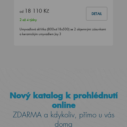
18 110 Kč
od
DETAIL
2 až 4 týdny
Umyvadlová skříňka (800x418x500) se 2 objemnými zásuvkami
a keramickým umyvadlem Joy 3
Nový katalog k prohlédnutí
online
ZDARMA a kdykoliv, přímo u vás
doma