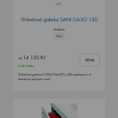
+17
Třídveřová galerka SANI GA3O 120
Kolekce
Sani
14 120 Kč
od
DETAIL
2 až 4 týdny
Třídveřová galerka (1200x706x207) s LED osvětlením a 6
dřevěnými policemi uvnitř