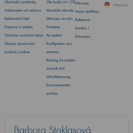
Obchodní podmínky
Obchodní síť v ČR
Dřevojas
Německy
Odstoupení od smlouvy
Montážní návody
Naše certifikáty
Reklamační řád
Dřevojas na míru
Reference
Doprava a platba
Prodejna
Kariéra v
Ochrana osobních údajů
Ke stažení
Dřevojasu
Zásady zpracování
Konfigurátor pro
souborů cookies
partnery
Katalog ke stažení
Vzorník RAL
Whistleblowing
Environmentální
politika
Barbora Stoklasová