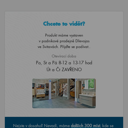
Chcete to vidět?
Produkt máme vystaven
v podnikové prodejně Dřevojas
ve Svitavách. Přijďte se podívat..
Otevírací doba
Po, St a Pá 8-12 a 13-17 hod
Út a Čt ZAVŘENO
Nejste v dosahu? Nevadí, máme
dalších 300 míst
, kde se