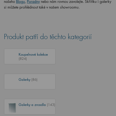
našeho
Blogu
,
Poradny
nebo nám rovnou zavolejte. Skříňku i galerky
si můžete prohlédnout také v našem showroomu.
Produkt patří do těchto kategorií
Koupelnové kolekce
(824)
Galerky
(86)
Galerky a zrcadla
(143)