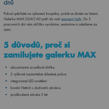
dnů
Pokud spěcháte na vybavení koupelny, právě se díváte na řešení.
Galerka MAX G2AO 60 patří do naší
expresní řady
. Do 5
pracovních dní vám skříňku vyrobíme, sestavíme a odešleme za
vámi.
5 důvodů, proč si
zamilujete galerku MAX
oboustranná zrcadlová dvířka
2 výškově nastavitelné skleněné police
integrované LED osvětlení
kování Hettich s doživotní zárukou
prodloužená záruka 5 let