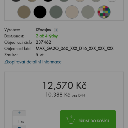
Výrobce:
Dřevojas
i
Dostupnost:
2 až 4 týdny
Objednací číslo
237462
Objednací kód
MAX_GA2O_060_XXX_D16_XXX_XXX_XXX
Záruka:
5 let
Zkopírovat detailní informace
12,570 Kč
10,388 Kč
bez DPH
ks
PŘIDAT DO KOŠÍKU