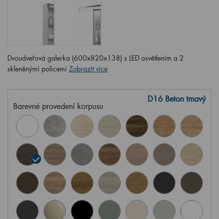
Dvoudveřová galerka (600x820x138) s LED osvětlením a 2
skleněnými policemi
Zobrazit více
D16 Beton tmavý
Barevné provedení korpusu