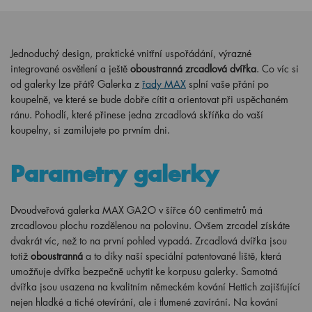
Jednoduchý design, praktické vnitřní uspořádání, výrazné
integrované osvětlení a ještě
oboustranná zrcadlová dvířka
. Co víc si
od galerky lze přát? Galerka z
řady MAX
splní vaše přání po
koupelně, ve které se bude dobře cítit a orientovat při uspěchaném
ránu. Pohodlí, které přinese jedna zrcadlová skříňka do vaší
koupelny, si zamilujete po prvním dni.
Parametry galerky
Dvoudveřová galerka MAX GA2O v šířce 60 centimetrů má
zrcadlovou plochu rozdělenou na polovinu. Ovšem zrcadel získáte
dvakrát víc, než to na první pohled vypadá. Zrcadlová dvířka jsou
totiž
oboustranná
a to díky naší speciální patentované liště, která
umožňuje dvířka bezpečně uchytit ke korpusu galerky. Samotná
dvířka jsou usazena na kvalitním německém kování Hettich zajišťující
nejen hladké a tiché otevírání, ale i tlumené zavírání. Na kování