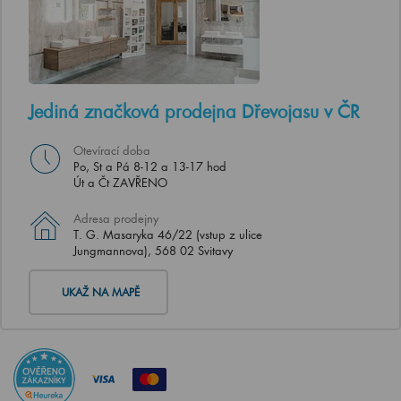
Jediná značková prodejna Dřevojasu v ČR
Otevírací doba
Po, St a Pá 8-12 a 13-17 hod
Út a Čt ZAVŘENO
Adresa prodejny
T. G. Masaryka 46/22 (vstup z ulice
Jungmannova), 568 02 Svitavy
UKAŽ NA MAPĚ