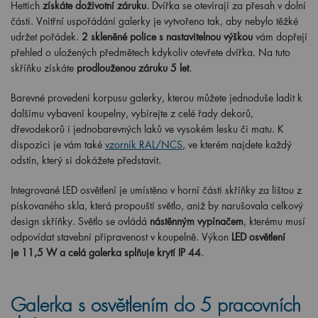
Hettich
získáte doživotní záruku
. Dvířka se otevírají za přesah v dolní
části. Vnitřní uspořádání galerky je vytvořeno tak, aby nebylo těžké
udržet pořádek.
2 skleněné police s nastavitelnou výškou
vám dopřejí
přehled o uložených předmětech kdykoliv otevřete dvířka. Na tuto
skříňku získáte
prodlouženou záruku 5 let
.
Barevné provedení korpusu galerky, kterou můžete jednoduše ladit k
dalšímu vybavení koupelny, vybírejte z celé řady dekorů,
dřevodekorů i jednobarevných laků ve vysokém lesku či matu. K
dispozici je vám také
vzorník RAL/NCS
, ve kterém najdete každý
odstín, který si dokážete představit.
Integrované LED osvětlení je umístěno v horní části skříňky za lištou z
pískovaného skla, která propouští světlo, aniž by narušovala celkový
design skříňky. Světlo se ovládá
nástěnným vypínačem
, kterému musí
odpovídat stavební připravenost v koupelně. Výkon
LED osvětlení
je 11,5 W a celá galerka splňuje krytí IP 44
.
Galerka s osvětlením do 5 pracovních