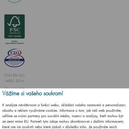
ČSN EN ISO
14001:2016
ČSN EN ISO
Vážíme si vašeho soukromí
9001:2016
K analýze návštěvnosti a funkcí webu, ukládání vašeho nastavení a personalizaci
obsahu a reklam využíváme cookies. Informace o tom, jak náš web používáte,
sdílíme se svými partnery pro sociální média, inzerci a analýzy, kteří mohou být
ze zemí mimo EU. Partneři tyto údaje mohou zkombinovat s dalšími informacemi,
které jste jim poskytli nebo které získali v důsledku toho, že používáte jejich
Vytvořilo studio
CZECHGROUP.cz