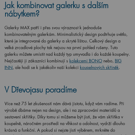
Jak kombinovat galerku s dalším
nábytkem?
Galerky MAX patří i přes svou výraznost k jednoduše
kombinovatelným galerkám. Minimalistický design podtrhuje světlo,
které je integrované do galerky a skryté lištou. Celkový design a
velké zrcadlové plochy tak nejsou na první pohled rušeny. Tuto
galerku můžete umístit nad každý typ umyvadla i do každé koupelny.
Nejčastěji ji zákazníci kombinují s
kolekcemi BONO
nebo,
BIG
INN
, ale hodí se k jakékoliv naší kolekci
koupelnových skříněk
.
V Dřevojasu poradíme
Více než 75 let zkušeností nám dává jistotu, když vám radíme. Při
výrobě dbáme nejen na design, ale i na zpracování materiálů a
sestavení skříňky. Díky tomu si můžeme být jisti, že vám skříňka v
koupelně, náročném prostředí na vlhkost a odolnost, vydrží dlouho
krásná a funkční. A pokud si nejste jisti výběrem, mrkněte do