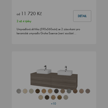
11 720 Kč
od
DETAIL
2 až 4 týdny
Umyvadlová skříňka (590x560x44) se 2 zásuvkami pro
keramické umyvadlo Grohe Essence (není součástí…
+10