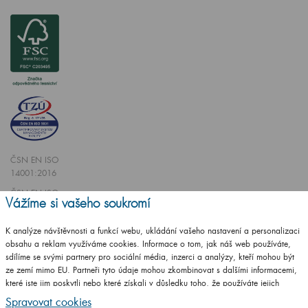
ČSN EN ISO
14001:2016
ČSN EN ISO
Vážíme si vašeho soukromí
9001:2016
K analýze návštěvnosti a funkcí webu, ukládání vašeho nastavení a personalizaci
obsahu a reklam využíváme cookies. Informace o tom, jak náš web používáte,
sdílíme se svými partnery pro sociální média, inzerci a analýzy, kteří mohou být
ze zemí mimo EU. Partneři tyto údaje mohou zkombinovat s dalšími informacemi,
které jste jim poskytli nebo které získali v důsledku toho, že používáte jejich
Vytvořilo studio
CZECHGROUP.cz
služby.
Podrobné informace
Spravovat cookies