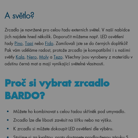
A světlo?
Zrcadlo je navržené pro celou řadu externích světel. V naší nabídce
jich najdete hned několik. Doporučit můžeme např. LED osvětlení
řady
Pino
,
Tapi
nebo
Fido
. Zamilovali jste se do černých doplňků?
Pak vám uděláme radost, protože zrcadlo je kompatibilní i s našimi
světly
Kala
,
Nero
,
Moly
a
Tezo
. Všechny jsou vyrobeny z materiálu v
odstínu černá mat a mají vynikající světelné vlastnosti.
Proč si vybrat zrcadlo
BARDO?
Můžete ho kombinovat s celou řadou skříněk pod umyvadlo.
Zrcadlo lze dle libosti zavěsit na šířku nebo na výšku.
K zrcadlu si můžete dokoupit LED osvětlení dle výběru.
Stojíme si za kvalitou, proto dostanete prodlouženou záruku 5