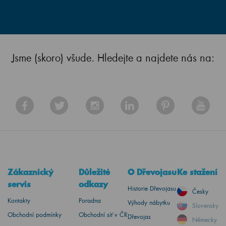
Jsme (skoro) všude. Hledejte a najdete nás na:
Zákaznický
Důležité
O Dřevojasu
Ke stažení
servis
odkazy
Historie Dřevojasu
Česky
Kontakty
Poradna
Výhody nábytku
Slovensky
Obchodní podmínky
Obchodní síť v ČR
Dřevojas
Německy