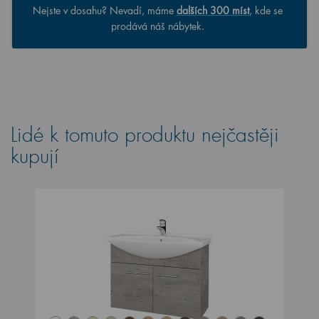
Nejste v dosahu? Nevadí, máme
dalších 300 míst
, kde se
prodává náš nábytek.
Lidé k tomuto produktu nejčastěji
kupují