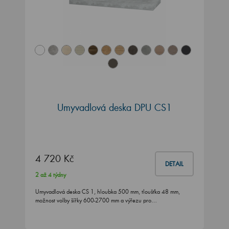
Umyvadlová deska DPU CS1
4 720 Kč
DETAIL
2 až 4 týdny
Umyvadlová deska CS 1, hloubka 500 mm, tloušťka 48 mm,
možnost volby šířky 600-2700 mm a výřezu pro…