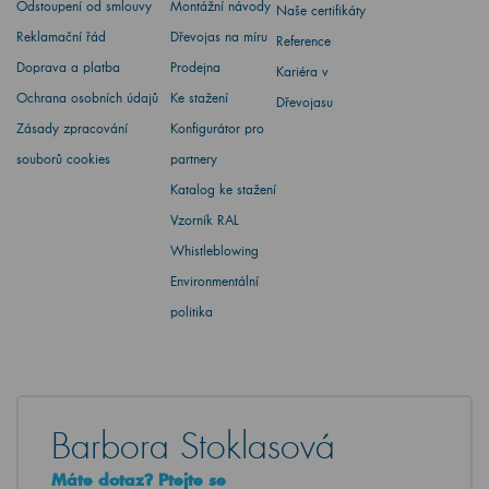
Odstoupení od smlouvy
Montážní návody
Naše certifikáty
Reklamační řád
Dřevojas na míru
Reference
Doprava a platba
Prodejna
Kariéra v
Ochrana osobních údajů
Ke stažení
Dřevojasu
Zásady zpracování
Konfigurátor pro
souborů cookies
partnery
Katalog ke stažení
Vzorník RAL
Whistleblowing
Environmentální
politika
Barbora Stoklasová
Máte dotaz? Ptejte se