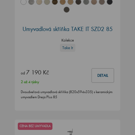
Umyvadlová skříňka TAKE IT SZD2 85
Kolekce
Take It
7 190 Kč
od
DETAIL
2 až 4 týdny
Dvoudveřová umyvadlová skříňka (820x594x335) s keramickým
umyvadlem Dreja Plus 85
CENA BEZ UMYVADLA