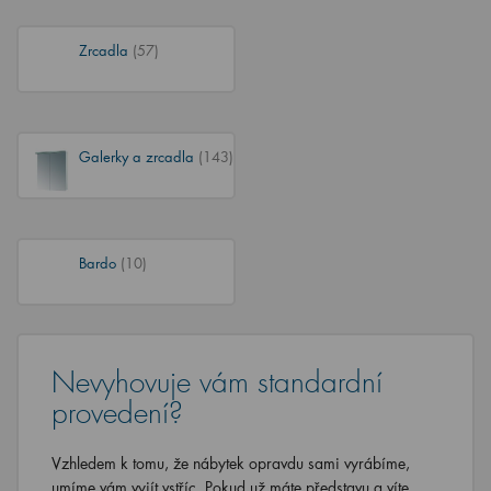
Zrcadla
(57)
Galerky a zrcadla
(143)
Bardo
(10)
Nevyhovuje vám standardní
provedení?
Vzhledem k tomu, že nábytek opravdu sami vyrábíme,
umíme vám vyjít vstříc. Pokud už máte představu a víte,