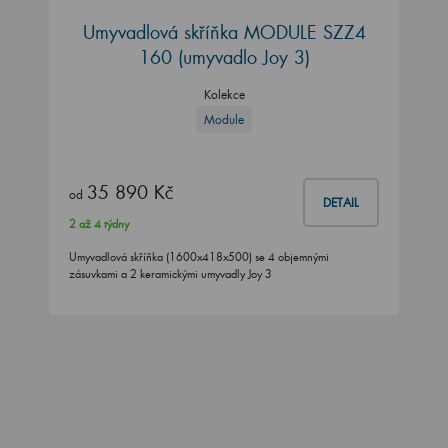
Umyvadlová skříňka MODULE SZZ4
160
(umyvadlo Joy 3)
Kolekce
Module
35 890 Kč
od
DETAIL
2 až 4 týdny
Umyvadlová skříňka (1600x418x500) se 4 objemnými
zásuvkami a 2 keramickými umyvadly Joy 3