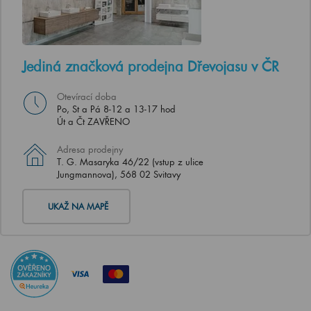
Jediná značková prodejna Dřevojasu v ČR
Otevírací doba
Po, St a Pá 8-12 a 13-17 hod
Út a Čt ZAVŘENO
Adresa prodejny
T. G. Masaryka 46/22 (vstup z ulice
Jungmannova), 568 02 Svitavy
UKAŽ NA MAPĚ