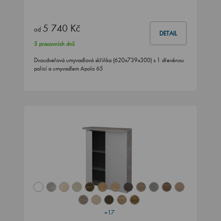
5 740 Kč
od
DETAIL
5 pracovních dnů
Dvoudveřová umyvadlová skříňka (620x739x300) s 1 dřevěnou
policí a umyvadlem Apolo 65
+17