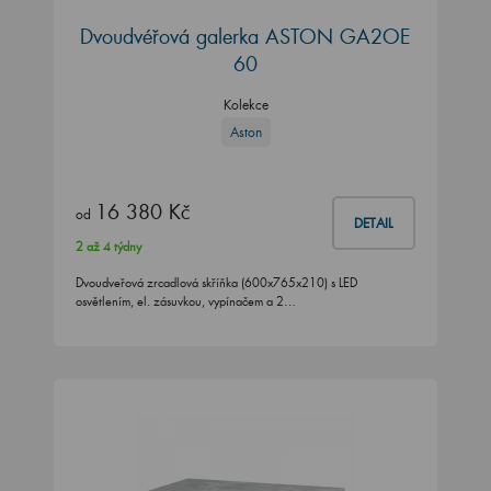
Dvoudvéřová galerka ASTON GA2OE
60
Kolekce
Aston
16 380 Kč
od
DETAIL
2 až 4 týdny
Dvoudveřová zrcadlová skříňka (600x765x210) s LED
osvětlením, el. zásuvkou, vypínačem a 2…