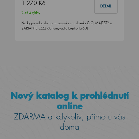
1 270 Kč
DETAIL
2 až 4 týdny
Nízký pořadač do horní zásuvky um. skříňky GIO, MAJESTY a
VARIANTE SZZ2 60 (umyvadlo Euphoria 60)
Nový katalog k prohlédnutí
online
ZDARMA a kdykoliv, přímo u vás
doma