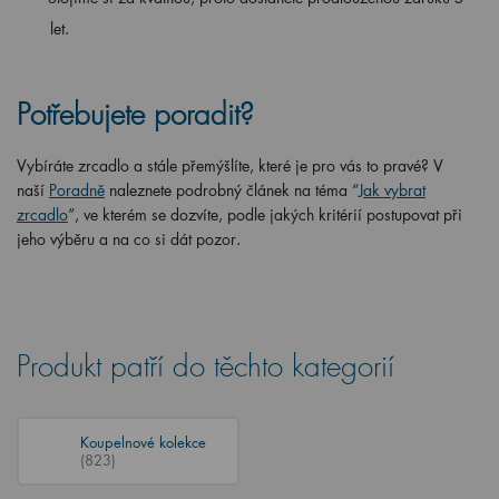
let.
Potřebujete poradit?
Vybíráte zrcadlo a stále přemýšlíte, které je pro vás to pravé? V
naší
Poradně
naleznete podrobný článek na téma “
Jak vybrat
zrcadlo
”, ve kterém se dozvíte, podle jakých kritérií postupovat při
jeho výběru a na co si dát pozor.
Produkt patří do těchto kategorií
Koupelnové kolekce
(823)