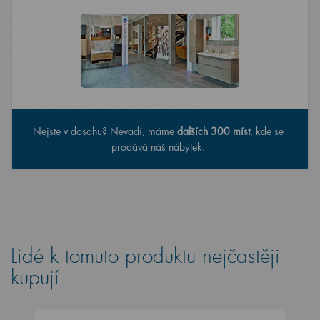
Nejste v dosahu? Nevadí, máme
dalších 300 míst
, kde se
prodává náš nábytek.
Lidé k tomuto produktu nejčastěji
kupují