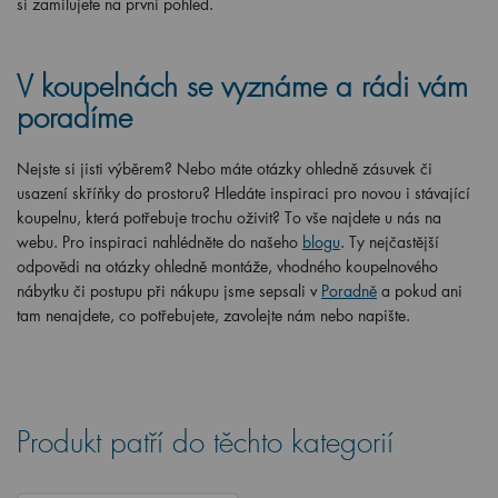
si zamilujete na první pohled.
V koupelnách se vyznáme a rádi vám
poradíme
Nejste si jisti výběrem? Nebo máte otázky ohledně zásuvek či
usazení skříňky do prostoru? Hledáte inspiraci pro novou i stávající
koupelnu, která potřebuje trochu oživit? To vše najdete u nás na
webu. Pro inspiraci nahlédněte do našeho
blogu
. Ty nejčastější
odpovědi na otázky ohledně montáže, vhodného koupelnového
nábytku či postupu při nákupu jsme sepsali v
Poradně
a pokud ani
tam nenajdete, co potřebujete, zavolejte nám nebo napište.
Produkt patří do těchto kategorií