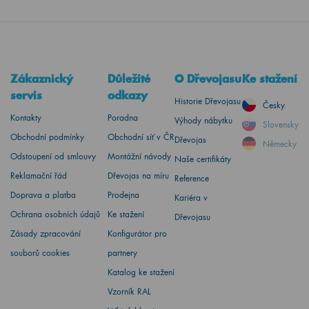
Zákaznický
Důležité
O Dřevojasu
Ke stažení
servis
odkazy
Historie Dřevojasu
Česky
Kontakty
Poradna
Výhody nábytku
Slovensky
Obchodní podmínky
Obchodní síť v ČR
Dřevojas
Německy
Odstoupení od smlouvy
Montážní návody
Naše certifikáty
Reklamační řád
Dřevojas na míru
Reference
Doprava a platba
Prodejna
Kariéra v
Ochrana osobních údajů
Ke stažení
Dřevojasu
Zásady zpracování
Konfigurátor pro
souborů cookies
partnery
Katalog ke stažení
Vzorník RAL