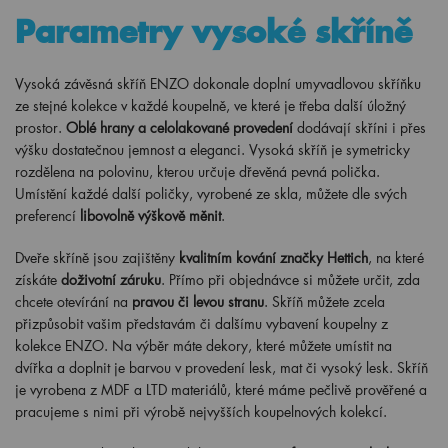
Parametry vysoké skříně
Vysoká závěsná skříň ENZO dokonale doplní umyvadlovou skříňku
ze stejné kolekce v každé koupelně, ve které je třeba další úložný
prostor.
Oblé hrany a celolakované provedení
dodávají skříni i přes
výšku dostatečnou jemnost a eleganci. Vysoká skříň je symetricky
rozdělena na polovinu, kterou určuje dřevěná pevná polička.
Umístění každé další poličky, vyrobené ze skla, můžete dle svých
preferencí
libovolně výškově měnit
.
Dveře skříně jsou zajištěny
kvalitním kování značky Hettich
, na které
získáte
doživotní záruku
. Přímo při objednávce si můžete určit, zda
chcete otevírání na
pravou či levou stranu
. Skříň můžete zcela
přizpůsobit vašim představám či dalšímu vybavení koupelny z
kolekce ENZO. Na výběr máte dekory, které můžete umístit na
dvířka a doplnit je barvou v provedení lesk, mat či vysoký lesk. Skříň
je vyrobena z MDF a LTD materiálů, které máme pečlivě prověřené a
pracujeme s nimi při výrobě nejvyšších koupelnových kolekcí.