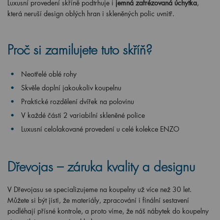
Luxusní provedení skříně podtrhuje i
jemná zafrézovaná úchytka
,
která neruší design oblých hran i skleněných polic uvnitř.
Proč si zamilujete tuto skříň?
Neotřelé oblé rohy
Skvěle doplní jakoukoliv koupelnu
Praktické rozdělení dvířek na polovinu
V každé části 2 variabilní skleněné police
Luxusní celolakované provedení u celé kolekce ENZO
Dřevojas – záruka kvality a designu
V Dřevojasu se specializujeme na koupelny už více než 30 let.
Můžete si být jisti, že materiály, zpracování i finální sestavení
podléhají přísné kontrole, a proto víme, že náš nábytek do koupelny