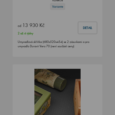
Kolekce
Variante
13 930 Kč
od
DETAIL
2 až 4 týdny
Umyvadlová skříňka (680x520x454) se 2 zásuvkami a pro
umyvadlo Duravit Vero 70 (není součástí ceny)