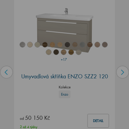
+17
Umyvadlová skříňka ENZO SZZ2 120
Kolekce
Enzo
50 150 Kč
od
DETAIL
2 až 4 týdny