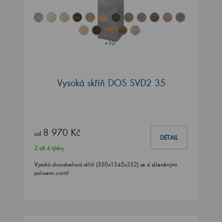
+10
Vysoká skříň DOS SVD2 35
8 970 Kč
od
DETAIL
2 až 4 týdny
Vysoká dvoudveřová skříň (350x1545x352) se 4 skleněnými
policemi uvnitř