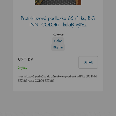
Protiskluzová podložka 65 (1 ks, BIG
INN, COLOR) - kulatý výřez
Kolekce
Color
Big Inn
920 Kč
DETAIL
2 týdny
Protiskluzová podložka do zásuvky umyvadlové skříňky BIG INN
SZZ 65 nebo COLOR SZZ 65