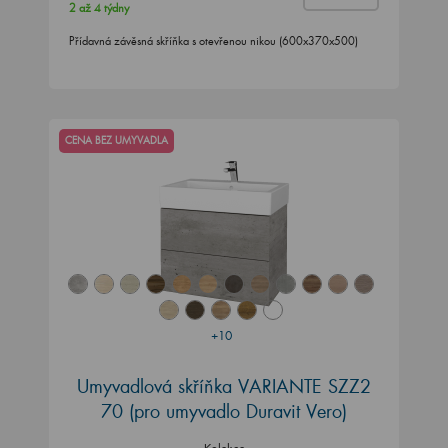
2 až 4 týdny
Přídavná závěsná skříňka s otevřenou nikou (600x370x500)
CENA BEZ UMYVADLA
+10
Umyvadlová skříňka VARIANTE SZZ2
70
(pro umyvadlo Duravit Vero)