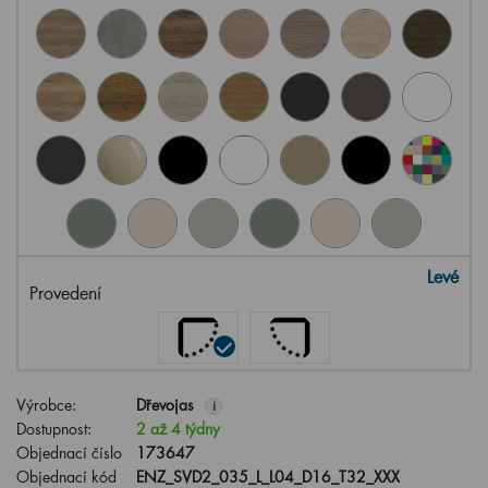
Levé
Provedení
Výrobce:
Dřevojas
i
Dostupnost:
2 až 4 týdny
Objednací číslo
173647
Objednací kód
ENZ_SVD2_035_L_L04_D16_T32_XXX