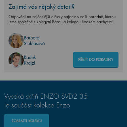
Zajímá vás nějaký detail?
Odpovědi na nejčastější otázky najdete v naší poradně, kterou
jsme společně s kolegyní Bárou a kolegou Radkem nachystali.
Barbora
Stoklasová
Radek
PŘEJÍT DO PORADNY
Krajzl
Vysoká skříň ENZO SVD2 35
je součást kolekce Enzo
ZOBRAZIT KOLEKCI