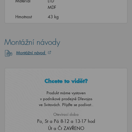
Materiál
LTD
MDF
Hmotnost
43 kg
Montážní návody
Montážní návod
Chcete to vidět?
Produkt máme vystaven
v podnikové prodejně Dřevojas
ve Svitavách. Přijďte se podívat..
Otevírací doba
Po, St a Pá 8-12 a 13-17 hod
Út a Čt ZAVŘENO