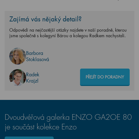
Zajímá vás nějaký detail?
Odpovědi na nejčastější otázky najdete v naší poradně, kterou
jsme společně s kolegyní Bárou a kolegou Radkem nachystali.
Barbora
Stoklasová
Radek
PŘEJÍT DO PORADNY
Krajzl
Dvoudvéřová galerka ENZO GA2OE 80
je součást kolekce Enzo