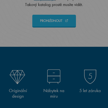
Takový katalog prostě musíte vidět.
PROHLÉDNOUT
Originální
Nábytek na
5 let záruka
design
míru