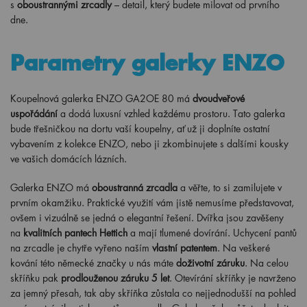
s
oboustrannými zrcadly
– detail, který budete milovat od prvního
dne.
Parametry galerky ENZO
Koupelnová galerka ENZO GA2OE 80 má
dvoudveřové
uspořádání
a dodá luxusní vzhled každému prostoru. Tato galerka
bude třešničkou na dortu vaší koupelny, ať už ji doplníte ostatní
vybavením z
kolekce ENZO, nebo ji zkombinujete s dalšími kousky
ve vašich domácích lázních.
Galerka ENZO má
oboustranná zrcadla
a věřte, to si zamilujete v
prvním okamžiku. Praktické využití vám jistě nemusíme představovat,
ovšem i vizuálně se jedná o elegantní řešení. Dvířka jsou zavěšeny
na
kvalitních pantech Hettich
a mají tlumené dovírání. Uchycení pantů
na zrcadle je chytře vyřeno naším
vlastní patentem
. Na veškeré
kování této německé značky u nás máte
doživotní záruku
. Na celou
skříňku pak
prodlouženou záruku 5 let
. Otevírání skříňky je navrženo
za jemný přesah, tak aby skříňka zůstala co nejjednodušší na pohled