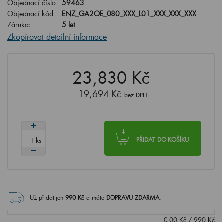
Objednací číslo
59463
Objednací kód
ENZ_GA2OE_080_XXX_L01_XXX_XXX_XXX
Záruka:
5 let
Zkopírovat detailní informace
23,830 Kč
19,694 Kč
bez DPH
ks
PŘIDAT DO KOŠÍKU
Už přidat jen
990
Kč
a máte
DOPRAVU ZDARMA
.
0.00
Kč
/
990
Kč