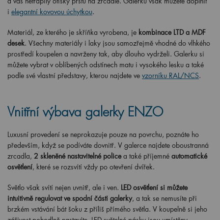
a vás netrápily otisky prstů na zrcadle. Galerku však můžete doplnit
i
elegantní kovovou úchytkou
.
Materiál, ze kterého je skříňka vyrobena, je
kombinace LTD a MDF
desek
. Všechny materiály i laky jsou samozřejmě vhodné do vlhkého
prostředí koupelen a navrženy tak, aby dlouho vydrželi. Galerku si
můžete vybrat v oblíbených odstínech matu i vysokého lesku a také
podle své vlastní představy, kterou najdete ve
vzorníku RAL/NCS
.
Vnitřní výbava galerky ENZO
Luxusní provedení se neprokazuje pouze na povrchu, poznáte ho
především, když se podíváte dovnitř. V galerce najdete oboustranná
zrcadla,
2 skleněné nastavitelné police
a také příjemné
automatické
osvětlení
, které se rozsvítí vždy po otevření dvířek.
Světlo však svítí nejen uvnitř, ale i ven.
LED osvětlení si můžete
intuitivně regulovat ve spodní části galerky
, a tak se nemusíte při
brzkém vstávání bát šoku z příliš přímého světla. V koupelně si jeho
zářivost pohodlně nastavíte. LED světelné pásky jsou umístěny