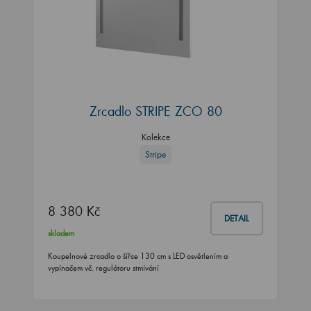
Zrcadlo STRIPE ZCO 80
Kolekce
Stripe
8 380 Kč
DETAIL
skladem
Koupelnové zrcadlo o šířce 130 cm s LED osvětlením a
vypínačem vč. regulátoru stmívání