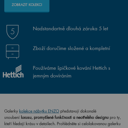
ZOBRAZIT KOLEKCI
Nadstandartně dlouhá záruka 5 let
Zboží doručíme složené a kompletní
Používáme špičkové kování Hettich s
jemným dovíráním
Galerky
kolekce nábytku ENZO
představují dokonalé
snoubení
luxusu, promyšlené funkčnosti a neotřelého designu
pro ty,
kteří hledají krásu v detailech. Prohlédněte si celolakovanou galerku