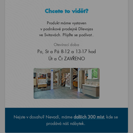
Chcete to vidět?
Produkt máme vystaven
v podnikové prodejně Dřevojas
ve Svitavách. Přijďte se podívat..
Otevírací doba
Po, St a Pá 8-12 a 13-17 hod
Út a Čt ZAVŘENO
Nejste v dosahu? Nevadí, máme
dalších 300 míst
, kde se
prodává náš nábytek.