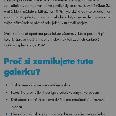
vertikálně a zaujmou vás až ve chvíli, kdy se rozsvítí. Mají
výkon 25
wattů
, který
můžete snížit až na
10 %
. Tyto LED diody se ovládají ve
spodní části galerky a pomocí několika dotyků na malém vypínači si
světlo přizpůsobíte přesně tak, jak si v tu chvíli přejete.
Galerka je také opatřena
praktickou zásuvkou
, která poslouží při
holení, úpravě vlasů či nabíjení elektrických zubních kartáčků.
Galerka splňuje krytí IP 44.
Proč si zamilujete tuto
galerku?
2 skleněné výškově nastavitelné police
Luxusní a promyšlený design s celolakovaným korpusem
Dvě oboustranná zrcadlová dvířka pro maximální odrazovou
plochu
Elektrická zásuvka a vypínač zvenku ve spodní části galerky