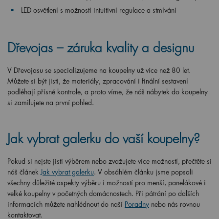
LED osvětlení s možností intuitivní regulace a stmívání
Dřevojas – záruka kvality a designu
V Dřevojasu se specializujeme na koupelny už více než 80 let.
Můžete si být jisti, že materiály, zpracování i finální sestavení
podléhají přísné kontrole, a proto víme, že náš nábytek do koupelny
si zamilujete na první pohled.
Jak vybrat galerku do vaší koupelny?
Pokud si nejste jisti výběrem nebo zvažujete více možností, přečtěte si
náš článek
Jak vybrat galerku
. V obsáhlém článku jsme popsali
všechny důležité aspekty výběru i možností pro menší, panelákové i
velké koupelny v početných domácnostech. Při pátrání po dalších
informacích můžete nahlédnout do naší
Poradny
nebo nás rovnou
kontaktovat.