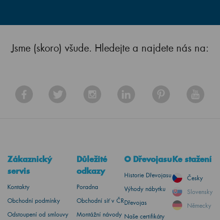
Jsme (skoro) všude. Hledejte a najdete nás na:
Zákaznický
Důležité
O Dřevojasu
Ke stažení
servis
odkazy
Historie Dřevojasu
Česky
Kontakty
Poradna
Výhody nábytku
Slovensky
Obchodní podmínky
Obchodní síť v ČR
Dřevojas
Německy
Odstoupení od smlouvy
Montážní návody
Naše certifikáty