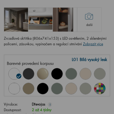
další
Zrcadlová skříňka (806x741x153) s LED osvětlením, 2 skleněnými
policemi, zásuvkou, vypínačem a regulací stmívání
Zobrazit více
L01 Bílá vysoký lesk
Barevné provedení korpusu
Výrobce:
Dřevojas
i
Dostupnost:
2 až 4 týdny