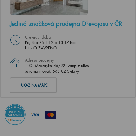
Jediná značková prodejna Dřevojasu v ČR
Otevírací doba
Po, St a Pá 8-12 a 13-17 hod
Út a Čt ZAVŘENO
Adresa prodejny
T. G. Masaryka 46/22 (vstup z ulice
Jungmannova), 568 02 Svitavy
UKAŽ NA MAPĚ