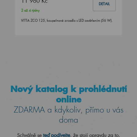
11 960 Kč
DETAIL
2 až 4 týdny
VITTA ZCO 125, koupelnové zrcadlo s LED osvětlením (56 W).
Nový katalog k prohlédnutí
online
ZDARMA a kdykoliv, přímo u vás
doma
Schválně se
teď podívejte
, že stojí opravdu za to.