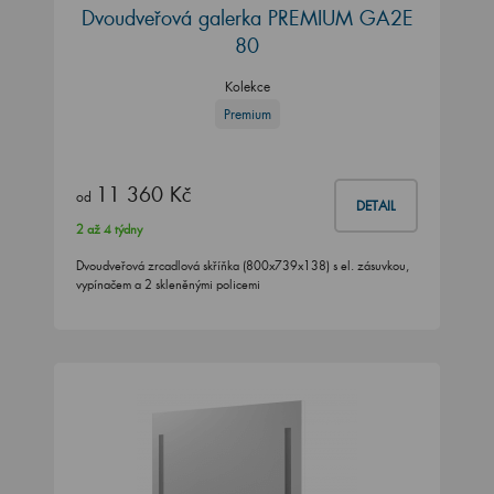
Dvoudveřová galerka PREMIUM GA2E
80
Kolekce
Premium
11 360 Kč
od
DETAIL
2 až 4 týdny
Dvoudveřová zrcadlová skříňka (800x739x138) s el. zásuvkou,
vypínačem a 2 skleněnými policemi