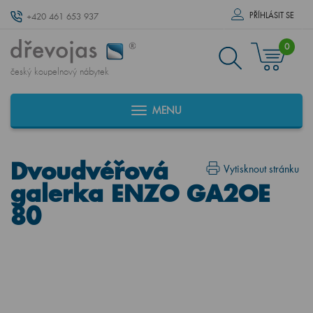
PŘÍHLÁSIT SE
+420 461 653 937
0
český koupelnový nábytek
MENU
Dvoudvéřová
Vytisknout stránku
galerka ENZO GA2OE
80