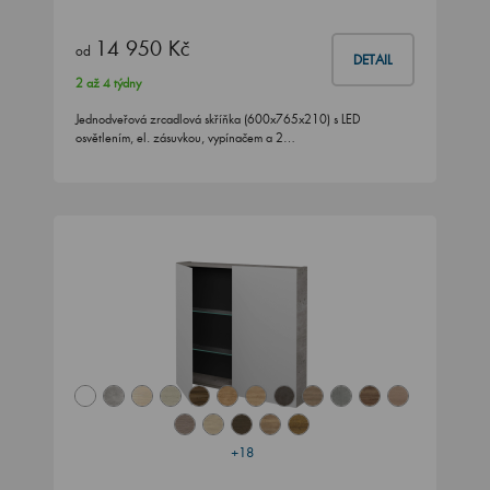
14 950 Kč
od
DETAIL
2 až 4 týdny
Jednodveřová zrcadlová skříňka (600x765x210) s LED
osvětlením, el. zásuvkou, vypínačem a 2…
+18