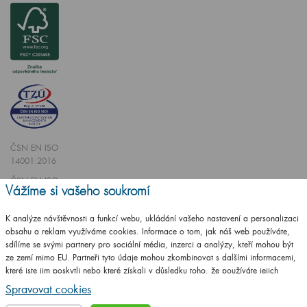
ČSN EN ISO
14001:2016
ČSN EN ISO
Vážíme si vašeho soukromí
9001:2016
K analýze návštěvnosti a funkcí webu, ukládání vašeho nastavení a personalizaci
obsahu a reklam využíváme cookies. Informace o tom, jak náš web používáte,
sdílíme se svými partnery pro sociální média, inzerci a analýzy, kteří mohou být
ze zemí mimo EU. Partneři tyto údaje mohou zkombinovat s dalšími informacemi,
které jste jim poskytli nebo které získali v důsledku toho, že používáte jejich
Vytvořilo studio
CZECHGROUP.cz
služby.
Podrobné informace
Spravovat cookies
© 2009 - 2025 Koupelnový nábytek Dřevojas v. d.,
Všechna práva vyhrazena