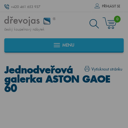
PŘÍHLÁSIT SE
+420 461 653 937
0
český koupelnový nábytek
MENU
Jednodveřová
Vytisknout stránku
galerka ASTON GAOE
60