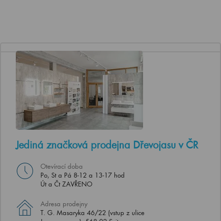
Jediná značková prodejna Dřevojasu v ČR
Otevírací doba
Po, St a Pá 8-12 a 13-17 hod
Út a Čt ZAVŘENO
Adresa prodejny
T. G. Masaryka 46/22 (vstup z ulice