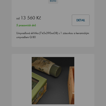
Bono
13 560 Kč
od
DETAIL
5 pracovních dnů
Umyvadlová skříňka (745x390x438) s 1 zásuvkou a keramickým
umyvadlem Q 80