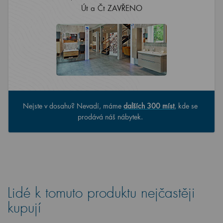
Út a Čt ZAVŘENO
Nejste v dosahu? Nevadí, máme
dalších 300 míst
, kde se
prodává náš nábytek.
Lidé k tomuto produktu nejčastěji
kupují