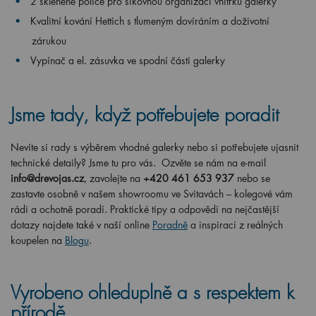
2 skleněné police pro šikovnou organizaci vnitřku galerky
Kvalitní kování Hettich s tlumeným dovíráním a doživotní
zárukou
Vypínač a el. zásuvka ve spodní části galerky
Jsme tady, když potřebujete poradit
Nevíte si rady s výběrem vhodné galerky nebo si potřebujete ujasnit
technické detaily? Jsme tu pro vás. Ozvěte se nám na e-mail
info@drevojas.cz
, zavolejte na
+420 461 653 937
nebo se
zastavte osobně v našem showroomu ve Svitavách – kolegové vám
rádi a ochotně poradí. Praktické tipy a odpovědi na nejčastější
dotazy najdete také v naší online
Poradně
a inspiraci z reálných
koupelen na
Blogu
.
Vyrobeno ohleduplně a s respektem k
přírodě