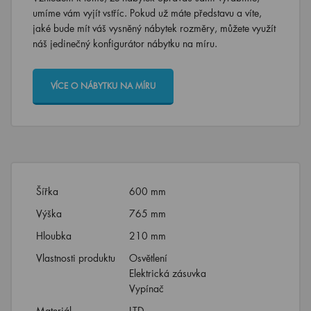
umíme vám vyjít vstříc. Pokud už máte představu a víte,
jaké bude mít váš vysněný nábytek rozměry, můžete využít
náš jedinečný konfigurátor nábytku na míru.
VÍCE O NÁBYTKU NA MÍRU
Šířka
600 mm
Výška
765 mm
Hloubka
210 mm
Vlastnosti produktu
Osvětlení
Elektrická zásuvka
Vypínač
Materiál
LTD