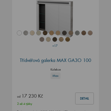
+17
Třídvéřová galerka MAX GA3O 100
Kolekce
Max
17 230 Kč
od
DETAIL
2 až 4 týdny