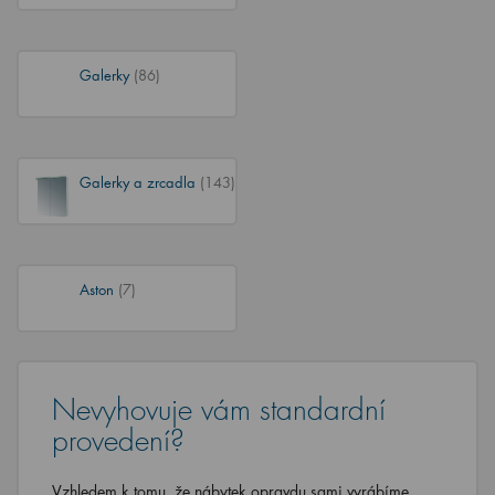
Galerky
(86)
Galerky a zrcadla
(143)
Aston
(7)
Nevyhovuje vám standardní
provedení?
Vzhledem k tomu, že nábytek opravdu sami vyrábíme,