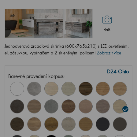
další
Jednodveřová zrcadlová skříňka (600x765x210) s LED osvětlením,
el. zásuvkou, vypínačem a 2 skleněnými policemi
Zobrazit více
D24 Ohio
Barevné provedení korpusu