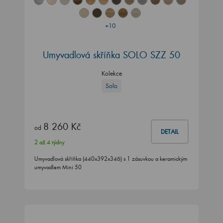
+10
Umyvadlová skříňka SOLO SZZ 50
Kolekce
Solo
8 260 Kč
od
DETAIL
2 až 4 týdny
Umyvadlová skříňka (440x392x346) s 1 zásuvkou a keramickým
umyvadlem Mini 50