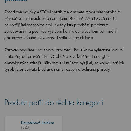
Zrcadlové skříňky ASTON vyrábíme v našem moderním výrobním
závodě ve Svitavách, kde spojujeme více než 75 let zkušeností s
nejnovějšími technologiemi. Každý kus prochází precizním
zpracováním a pečlivou výstupní kontrolou, abychom vám mohli
garantovat dlouhou životnost, kvalitu a spolehlivost.
Zároveň myslíme i na životní prostředí. Používáme výhradně kvalitní
materiály od prověřených výrobců a z velké části i energii z
obnovitelných zdrojů. Díky tomu si můžete být jisti, že volbou našich
výrobků přispíváte k udržitelnému rozvoji a ochraně přírody.
Produkt patří do těchto kategorií
Koupelnové kolekce
(823)