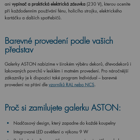
ani
vypínač a
praktická elektrická zásuvka
(230 V), kterou oceníte
při každodenním používání fénu, holicího strojku, elektrického
kartáčku a dalších spotřebičů.
Barevné provedení podle vašich
představ
Galerky ASTON nabízíme v širokém výběru dekorů, dřevodekorů i
lakovaných povrchů v lesklém i matném provedení. Pro náročnější
zákazníky je k dispozici také program Individual – barevné
provedení na přání dle
vzorníků RAL nebo NCS
.
Proč si zamilujete galerku ASTON:
Nadčasový design, který zapadne do každé koupelny
Integrované LED osvětlení o výkonu 9 W