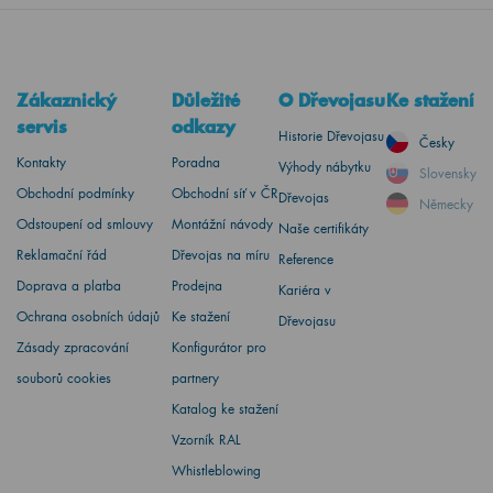
Zákaznický
Důležité
O Dřevojasu
Ke stažení
servis
odkazy
Historie Dřevojasu
Česky
Kontakty
Poradna
Výhody nábytku
Slovensky
Obchodní podmínky
Obchodní síť v ČR
Dřevojas
Německy
Odstoupení od smlouvy
Montážní návody
Naše certifikáty
Reklamační řád
Dřevojas na míru
Reference
Doprava a platba
Prodejna
Kariéra v
Ochrana osobních údajů
Ke stažení
Dřevojasu
Zásady zpracování
Konfigurátor pro
souborů cookies
partnery
Katalog ke stažení
Vzorník RAL
Whistleblowing