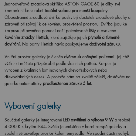
Jednodveřová zrcadlová skříňka ASTON GAOE 60 je díky své
kompaktní konstrukci
ideální volbou pro menší koupelny
.
Oboustranně zrcadlová dvířka poskytují dostatek zrcadlové plochy a
zároveň přispívají k celkovému prosvětlení prostoru. Dvířka jsou ke
korpusu připevněna pomocí naší patentované lišty a osazena
kováním značky Hettich
, které zajišťuje jejich
plynulé a tlumené
dovírání
. Na panty Hettich navíc poskytujeme
doživotní záruku
.
Vnitřní prostor galerky je členěn
dvěma skleněnými policemi
, jejichž
výšku si můžete přizpůsobit podle vlastních potřeb. Korpus je
vyroben z kvalitních laminovaných dřevotřískových nebo
dřevovláknitých desek. A protože nám na kvalitě záleží, dostáváte na
galerku automaticky
prodlouženou záruku 5 let
.
Vybavení galerky
Součástí galerky je integrované
LED osvětlení o výkonu 9 W
a teplotě
4 000 K s krytím IP44. Světlo je umístěno v horní rampě galerky a
spolehlivě osvětluje prostor kolem umyvadla. Ve spodní části nechybí