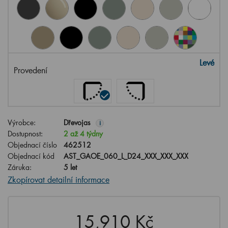
Levé
Provedení
Výrobce:
Dřevojas
i
Dostupnost:
2 až 4 týdny
Objednací číslo
462512
Objednací kód
AST_GAOE_060_L_D24_XXX_XXX_XXX
Záruka:
5 let
Zkopírovat detailní informace
15,910 Kč