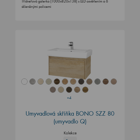
Třídveřová galerka (1000x820x138) s LED osvětlením a 6
skleněnými policemi
+4
Umyvadlová skříňka BONO SZZ 80
(umyvadlo Q)
Kolekce