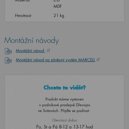
MDF
Hmotnost
21 kg
Montážní návody
Montážní návod
Montážní návod na závěsný systém MARCELL
Chcete to vidět?
Produkt máme vystaven
v podnikové prodejně Dřevojas
ve Svitavách. Přijďte se podívat..
Otevírací doba
Po, St a Pá 8-12 a 13-17 hod