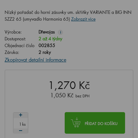
Nízký pořadač do horní zásuvky um. skříňky VARIANTE a BIG INN
SZZ2 65 (umyvadlo Harmonia 65)
Zobrazit více
Výrobce:
Dřevojas
i
Dostupnost:
2 až 4 týdny
Objednací číslo
002855
Záruka:
2 roky
Zkopírovat detailní informace
1,270 Kč
1,050 Kč
bez DPH
ks
PŘIDAT DO KOŠÍKU