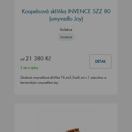
Koupelnová skříňka INVENCE SZZ 80
(umyvadlo Joy)
Kolekce
Invence
21 380 Kč
od
DETAIL
2 až 4 týdny
Závěsná umyvadlová skříňka 76,4x3,3x46 cm s 1 zásuvkou a
keramickým umyvadlem Joy