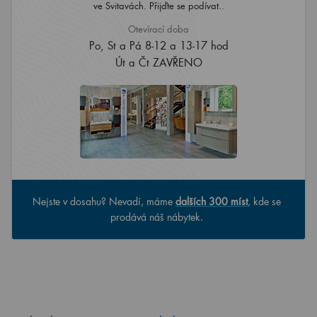
ve Svitavách. Přijďte se podívat..
Otevírací doba
Po, St a Pá 8-12 a 13-17 hod
Út a Čt ZAVŘENO
Nejste v dosahu? Nevadí, máme
dalších 300 míst
, kde se
prodává náš nábytek.