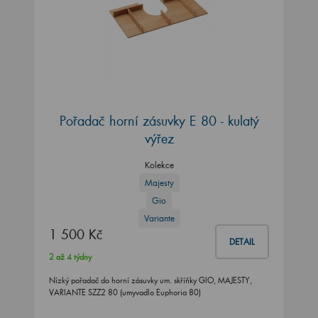
Pořadač horní zásuvky E 80 - kulatý
výřez
Kolekce
Majesty
Gio
Variante
1 500 Kč
DETAIL
2 až 4 týdny
Nízký pořadač do horní zásuvky um. skříňky GIO, MAJESTY,
VARIANTE SZZ2 80 (umyvadlo Euphoria 80)