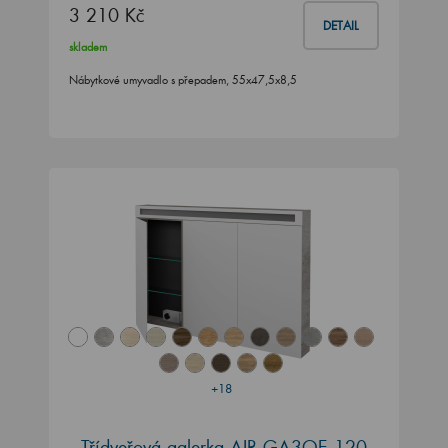
3 210 Kč
DETAIL
skladem
Nábytkové umyvadlo s přepadem, 55x47,5x8,5
+18
Třídveřová galerka AIR GA3OE 120