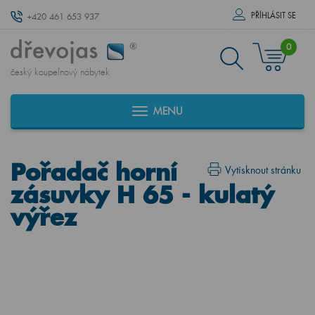
PŘÍHLÁSIT SE
+420 461 653 937
0
český koupelnový nábytek
MENU
Pořadač horní
Vytisknout stránku
zásuvky H 65 - kulatý
výřez