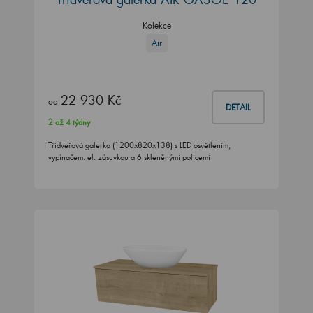
Kolekce
Air
22 930 Kč
od
DETAIL
2 až 4 týdny
Třídveřová galerka (1200x820x138) s LED osvětlením,
vypínačem. el. zásuvkou a 6 skleněnými policemi