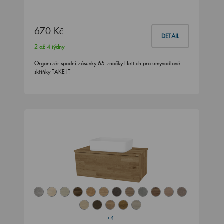
670 Kč
DETAIL
2 až 4 týdny
Organizér spodní zásuvky 65 značky Hettich pro umyvadlové
skříňky TAKE IT
+4