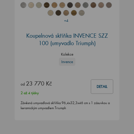
+4
Koupelnová skříňka INVENCE SZZ
100 (umyvadlo Triumph)
Kolekce
Invence
23 770 Kč
od
DETAIL
2 až 4 týdny
Závěsná umyvadlová skříňka 96,4x32,3x46 cm s 1 zásuvkou a
keramickým umyvadlem Triumph