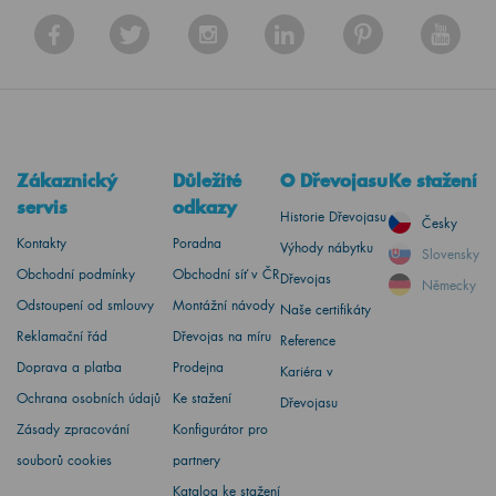
Zákaznický
Důležité
O Dřevojasu
Ke stažení
servis
odkazy
Historie Dřevojasu
Česky
Kontakty
Poradna
Výhody nábytku
Slovensky
Obchodní podmínky
Obchodní síť v ČR
Dřevojas
Německy
Odstoupení od smlouvy
Montážní návody
Naše certifikáty
Reklamační řád
Dřevojas na míru
Reference
Doprava a platba
Prodejna
Kariéra v
Ochrana osobních údajů
Ke stažení
Dřevojasu
Zásady zpracování
Konfigurátor pro
souborů cookies
partnery
Katalog ke stažení