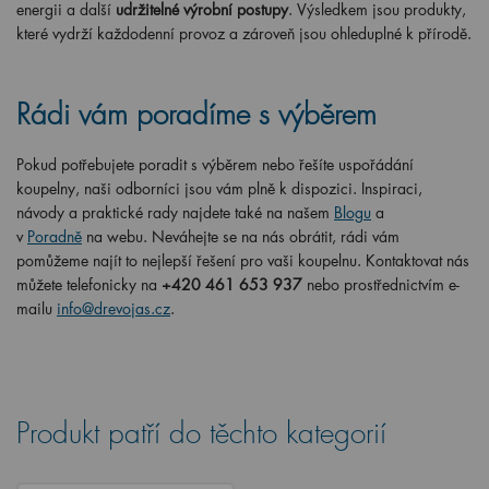
energii a další
udržitelné výrobní postupy
. Výsledkem jsou produkty,
které vydrží každodenní provoz a zároveň jsou ohleduplné k přírodě.
Rádi vám poradíme s výběrem
Pokud potřebujete poradit s výběrem nebo řešíte uspořádání
koupelny, naši odborníci jsou vám plně k dispozici. Inspiraci,
návody a praktické rady najdete také na našem
Blogu
a
v
Poradně
na webu. Neváhejte se na nás obrátit, rádi vám
pomůžeme najít to nejlepší řešení pro vaši koupelnu. Kontaktovat nás
můžete telefonicky na
+420 461 653 937
nebo prostřednictvím e-
mailu
info@drevojas.cz
.
Produkt patří do těchto kategorií