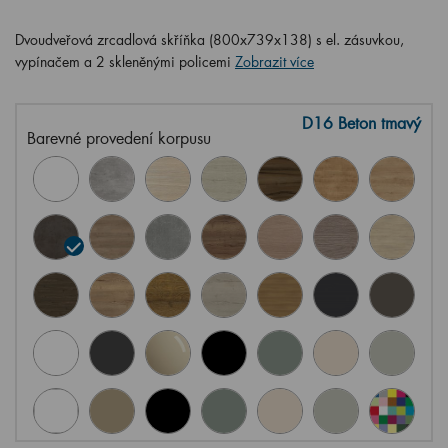
Dvoudveřová zrcadlová skříňka (800x739x138) s el. zásuvkou,
vypínačem a 2 skleněnými policemi
Zobrazit více
D16 Beton tmavý
Barevné provedení korpusu