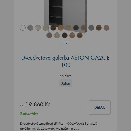
+17
Dvoudveřová galerka ASTON GA2OE
100
Kolekce
Aston
19 860 Kč
od
DETAIL
2 až 4 týdny
Dvoudveřová zrcadlová skříňka (1000x765x210) s LED
osvětlením, el. zásuvkou, vypínačem a 2…