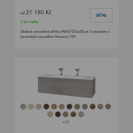
21 180 Kč
od
DETAIL
2 až 4 týdny
Závěsná umyvadlová skříňka (960x720x450) se 2 zásuvkami a
keramickým umyvadlem Harmonia 100
+10