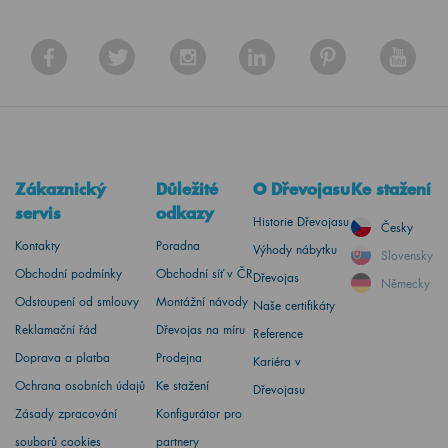
Zákaznický
Důležité
O Dřevojasu
Ke stažení
servis
odkazy
Historie Dřevojasu
Česky
Kontakty
Poradna
Výhody nábytku
Slovensky
Obchodní podmínky
Obchodní síť v ČR
Dřevojas
Německy
Odstoupení od smlouvy
Montážní návody
Naše certifikáty
Reklamační řád
Dřevojas na míru
Reference
Doprava a platba
Prodejna
Kariéra v
Ochrana osobních údajů
Ke stažení
Dřevojasu
Zásady zpracování
Konfigurátor pro
souborů cookies
partnery