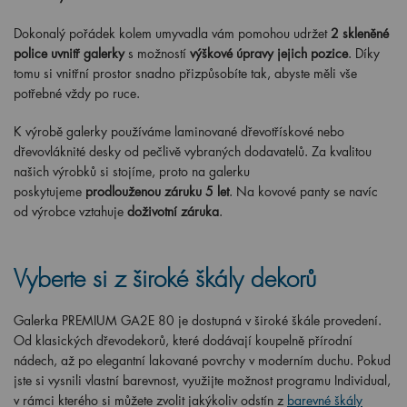
Dokonalý pořádek kolem umyvadla vám pomohou udržet
2 skleněné
police uvnitř galerky
s možností
výškové úpravy jejich pozice
. Díky
tomu si vnitřní prostor snadno přizpůsobíte tak, abyste měli vše
potřebné vždy po ruce.
K výrobě galerky používáme laminované dřevotřískové nebo
dřevovláknité desky od pečlivě vybraných dodavatelů. Za kvalitou
našich výrobků si stojíme, proto na galerku
poskytujeme
prodlouženou záruku 5 let
. Na kovové panty se navíc
od výrobce vztahuje
doživotní záruka
.
Vyberte si z široké škály dekorů
Galerka PREMIUM GA2E 80 je dostupná v široké škále provedení.
Od klasických dřevodekorů, které dodávají koupelně přírodní
nádech, až po elegantní lakované povrchy v moderním duchu. Pokud
jste si vysnili vlastní barevnost, využijte možnost programu Individual,
v rámci kterého si můžete zvolit jakýkoliv odstín z
barevné škály