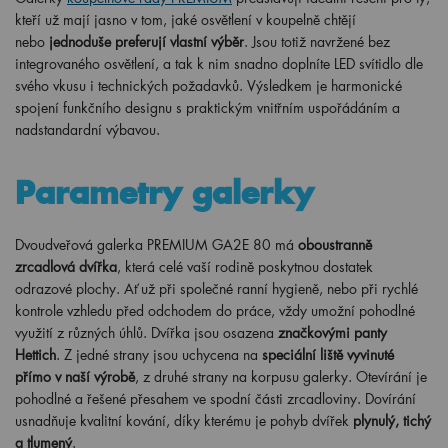
kteří už mají jasno v tom, jaké osvětlení v koupelně chtějí
nebo
jednoduše preferují vlastní výběr
. Jsou totiž navržené bez
integrovaného osvětlení, a tak k nim snadno doplníte LED svítidlo dle
svého vkusu i technických požadavků. Výsledkem je harmonické
spojení funkčního designu s praktickým vnitřním uspořádáním a
nadstandardní výbavou.
Parametry galerky
Dvoudveřová galerka PREMIUM GA2E 80 má
oboustranně
zrcadlová dvířka
, která celé vaší rodině poskytnou dostatek
odrazové plochy. Ať už při společné ranní hygieně, nebo při rychlé
kontrole vzhledu před odchodem do práce, vždy umožní pohodlné
využití z různých úhlů. Dvířka jsou osazena
značkovými panty
Hettich
. Z jedné strany jsou uchycena na
speciální liště vyvinuté
přímo v naší výrobě
, z druhé strany na korpusu galerky. Otevírání je
pohodlné a řešené přesahem ve spodní části zrcadloviny. Dovírání
usnadňuje kvalitní kování, díky kterému je pohyb dvířek
plynulý, tichý
a tlumený
.