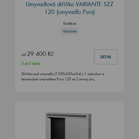
Umyvadlová skříňka VARIANTE SZZ
120 (umyvadlo Pura)
Kolekce
Variante
29 400 Kč
od
DETAIL
3 až 5 týdnů
Skříňka pod umyvadlo (1200x350x454) s 1 zásuvkou a
keramickým umyvadlem Pura 120 se 2 otvory pro…