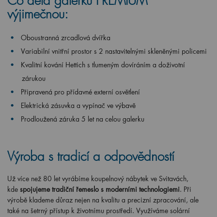
Co dělá galerku PREMIUM
výjimečnou:
Oboustranná zrcadlová dvířka
Variabilní vnitřní prostor s 2 nastavitelnými skleněnými policemi
Kvalitní kování Hettich s tlumeným dovíráním a doživotní
zárukou
Připravená pro přídavné externí osvětlení
Elektrická zásuvka a vypínač ve výbavě
Prodloužená záruka 5 let na celou galerku
Výroba s tradicí a odpovědností
Už více než 80 let vyrábíme koupelnový nábytek ve Svitavách,
kde
spojujeme tradiční řemeslo s moderními technologiemi
. Při
výrobě klademe důraz nejen na kvalitu a precizní zpracování, ale
také na šetrný přístup k životnímu prostředí. Využíváme solární