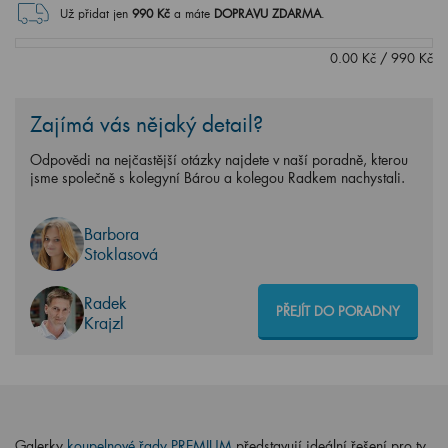
Už přidat jen
990
Kč
a máte
DOPRAVU ZDARMA
.
0.00
Kč
/
990
Kč
Zajímá vás nějaký detail?
Odpovědi na nejčastější otázky najdete v naší poradně, kterou
jsme společně s kolegyní Bárou a kolegou Radkem nachystali.
Barbora
Stoklasová
Radek
PŘEJÍT DO PORADNY
Krajzl
Galerky
koupelnové řady PREMIUM
představují ideální řešení pro ty,