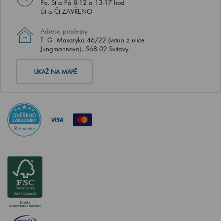
Po, St a Pá 8-12 a 13-17 hod
Út a Čt ZAVŘENO
Adresa prodejny
T. G. Masaryka 46/22 (vstup z ulice
Jungmannova), 568 02 Svitavy
UKAŽ NA MAPĚ