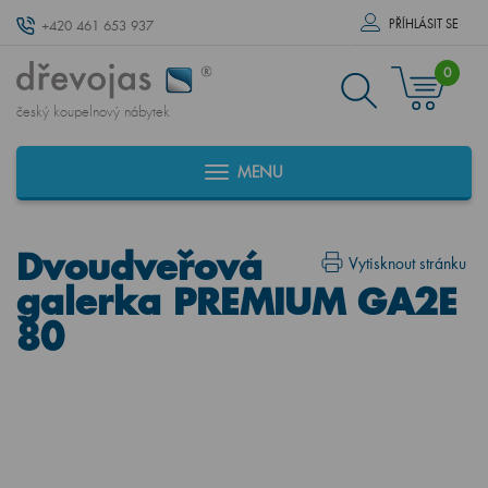
PŘÍHLÁSIT SE
+420 461 653 937
0
český koupelnový nábytek
MENU
Dvoudveřová
Vytisknout stránku
galerka PREMIUM GA2E
80