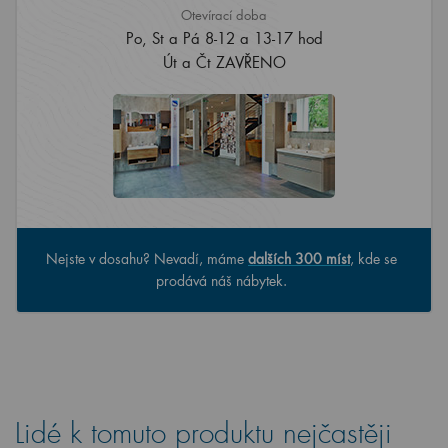
Otevírací doba
Po, St a Pá 8-12 a 13-17 hod
Út a Čt ZAVŘENO
Nejste v dosahu? Nevadí, máme
dalších 300 míst
, kde se
prodává náš nábytek.
Lidé k tomuto produktu nejčastěji