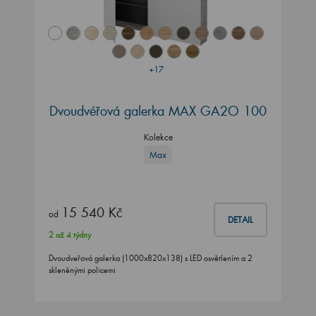
+17
Dvoudvéřová galerka MAX GA2O 100
Kolekce
Max
15 540 Kč
od
DETAIL
2 až 4 týdny
Dvoudveřová galerka (1000x820x138) s LED osvětlením a 2
skleněnými policemi