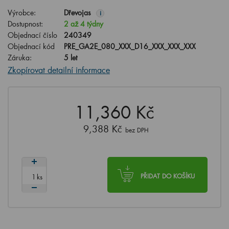
Výrobce:
Dřevojas
i
Dostupnost:
2 až 4 týdny
Objednací číslo
240349
Objednací kód
PRE_GA2E_080_XXX_D16_XXX_XXX_XXX
Záruka:
5 let
Zkopírovat detailní informace
11,360 Kč
9,388 Kč
bez DPH
ks
PŘIDAT DO KOŠÍKU