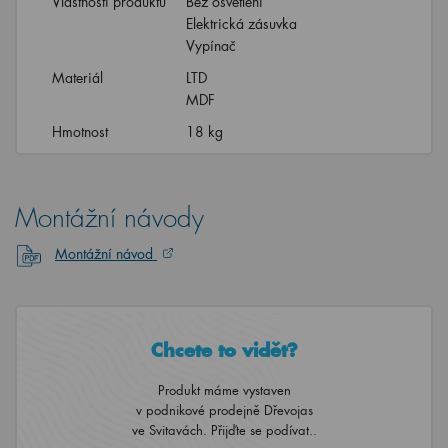
Vlastnosti produktu
Bez osvětlení
Elektrická zásuvka
Vypínač
Materiál
LTD
MDF
Hmotnost
18 kg
Montážní návody
Montážní návod
Chcete to vidět?
Produkt máme vystaven
v podnikové prodejně Dřevojas
ve Svitavách. Přijďte se podívat..