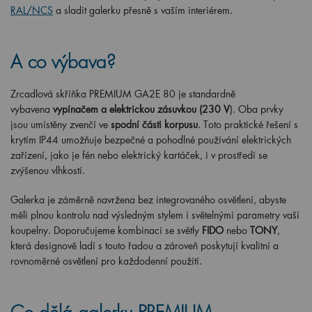
RAL/NCS
a sladit galerku přesně s vaším interiérem.
A co výbava?
Zrcadlová skříňka PREMIUM GA2E 80 je standardně
vybavena
vypínačem a elektrickou zásuvkou (230 V
). Oba prvky
jsou umístěny zvenčí ve
spodní části korpusu
. Toto praktické řešení s
krytím IP44 umožňuje bezpečné a pohodlné používání elektrických
zařízení, jako je fén nebo elektrický kartáček, i v prostředí se
zvýšenou vlhkostí.
Galerka je záměrně navržena bez integrovaného osvětlení, abyste
měli plnou kontrolu nad výsledným stylem i světelnými parametry vaší
koupelny. Doporučujeme kombinaci se světly
FIDO
nebo
TONY
,
která designově ladí s touto řadou a zároveň poskytují kvalitní a
rovnoměrné osvětlení pro každodenní použití.