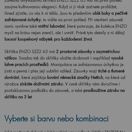
Závěsná umyvadlová skříňka ENZO SZZ2 65 vás na první pohled
zaujme kultivovanou elegancí. Když si ji však začnete prohlížet,
ihned zjistíte, co vás k ní táhlo. Jsou to především
oblé boky a pečlivě
zafrézované úchytky
, to vidíte na první pohled. Při otevření zásuvek
navíc vynikne také
vnitřní lakování
, které potvrzuje, že kolekce ENZO
myslí na krásu nejen zvenčí, ale i uvnitř. Právě tyto detaily z ní dělají
luxusní koupelnový nábytek pro každodenní život
.
Skříňka ENZO SZZ2 65 má
2 prostorné zásuvky s asymetrickou
výškou
. Snadno tak do skříňky uložíte drobnosti i například
vysoké
lahve pracích prostředků
. Manipulace se zafrézovanou úchytkou je
jistá a pevná i přes její subtilní vzhled. Zásuvky mají
tiché a tlumené
dovírání
, které zajišťuje
kování německé značky Hettich
, na které od
výrobce
získáte doživotní záruku
. V ceně skříňky vám doručíme i
protiskluzovou podložku do zásuvek, a také
prodloužíme záruku na
skříňku na 5 let
.
Vyberte si barvu nebo kombinaci