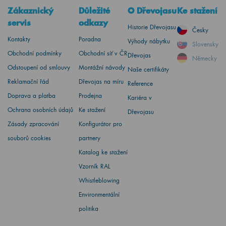
Zákaznický
Důležité
O Dřevojasu
Ke stažení
servis
odkazy
Historie Dřevojasu
Česky
Kontakty
Poradna
Výhody nábytku
Slovensky
Obchodní podmínky
Obchodní síť v ČR
Dřevojas
Německy
Odstoupení od smlouvy
Montážní návody
Naše certifikáty
Reklamační řád
Dřevojas na míru
Reference
Doprava a platba
Prodejna
Kariéra v
Ochrana osobních údajů
Ke stažení
Dřevojasu
Zásady zpracování
Konfigurátor pro
souborů cookies
partnery
Katalog ke stažení
Vzorník RAL
Whistleblowing
Environmentální
politika