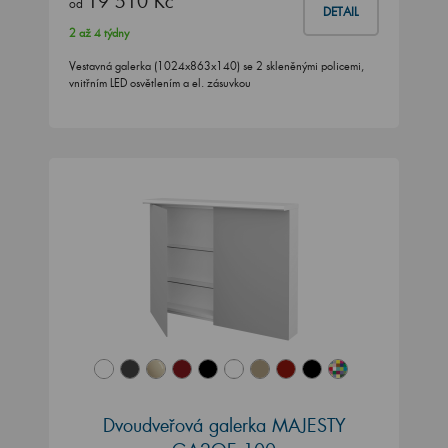
19 510 Kč
od
DETAIL
2 až 4 týdny
Vestavná galerka (1024x863x140) se 2 skleněnými policemi,
vnitřním LED osvětlením a el. zásuvkou
Dvoudveřová galerka MAJESTY