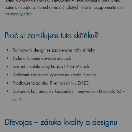
jedná o dokonalé spojení. Umyvadlo můžete doplnit o jakoukoliv
baterii, nebojte se černého matu či zlatých tónů a nezapomeňte ani
na
vhodný sifon
.
Proč si zamilujete tuto skříňku?
Rafinovaný design se zaoblenými rohy skříňky
Tiché a tlumené dovírání zásuvek
Luxusní celolakovaný korpus i čela zásuvek
Doživotní záruka od výrobce na kování Hettich
Prodloužená záruka 5 let na skříňku ENZO
Dokonalá kombinace s keramickým umyvadlem Durastyle 65
v
ceně
Dřevojas – záruka kvality a designu