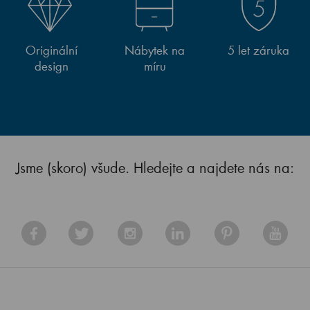
Originální
Nábytek na
5 let záruka
design
míru
Jsme (skoro) všude. Hledejte a najdete nás na: