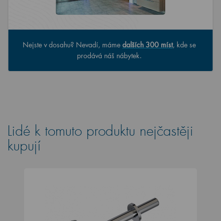
Nejste v dosahu? Nevadí, máme
dalších 300 míst
, kde se
prodává náš nábytek.
Lidé k tomuto produktu nejčastěji
kupují