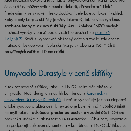
Jaké možnosti dekorů a laků nabízí umyvadlová skříňka ENZO? Na
čelo skříňky můžete volit z
mnoha dekorů, dřevodekorů i laků
.
Především ty ve vysokém lesku dodávají celé kolekci luxusní vzhled.
Boky a celý korpus skříňky je vždy lakovaný, tak nejvíce
vyniknou
zaoblené hrany a lak uvnitř skříňky
. Ani u kolekce ENZO nechybí
možnost výroby v barvě podle vlastního uvážení ze
vzorníků
RAL/NCS
. Stačí si vybrat váš oblíbený odstín a zvolit, zda chcete
matnou či lesklou verzi. Celá skříňka je vyrobena z
kvalitních a
prověřených MDF a LTD materiálů
.
Umyvadlo Durastyle v ceně skříňky
K tak rafinované skříňce, jakou je ENZO, nelze dát jakékoliv
umyvadlo. Naši designéři navrhli kombinaci s
keramickým
umyvadlem Durastyle Duravit 65
, které se vyznačuje jemnou elegancí
a také vysokou praktičností. Umyvadlo je bytelné, má
hlubokou mísu
na mytí rukou i
odkládací prostor po bocích a v zadní části
. Ovšem
praktická stránka nijak nezastiňuje tu estetickou. Oblé rohy umyvadla
jen podporují celkovou dynamiku a v kombinaci s ENZO skříňkou se