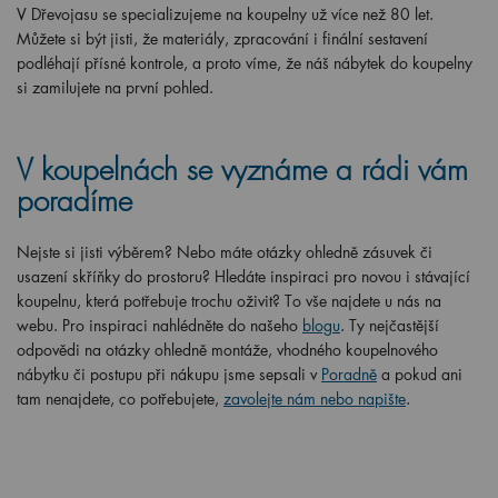
V Dřevojasu se specializujeme na koupelny už více než 80 let.
Můžete si být jisti, že materiály, zpracování i finální sestavení
podléhají přísné kontrole, a proto víme, že náš nábytek do koupelny
si zamilujete na první pohled.
V koupelnách se vyznáme a rádi vám
poradíme
Nejste si jisti výběrem? Nebo máte otázky ohledně zásuvek či
usazení skříňky do prostoru? Hledáte inspiraci pro novou i stávající
koupelnu, která potřebuje trochu oživit? To vše najdete u nás na
webu. Pro inspiraci nahlédněte do našeho
blogu
. Ty nejčastější
odpovědi na otázky ohledně montáže, vhodného koupelnového
nábytku či postupu při nákupu jsme sepsali v
Poradně
a pokud ani
tam nenajdete, co potřebujete,
zavolejte nám nebo napište
.