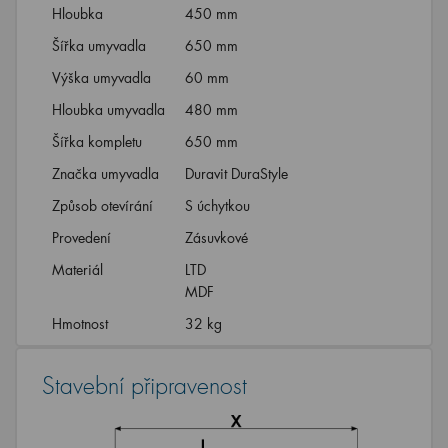
Hloubka
450 mm
Šířka umyvadla
650 mm
Výška umyvadla
60 mm
Hloubka umyvadla
480 mm
Šířka kompletu
650 mm
Značka umyvadla
Duravit DuraStyle
Způsob otevírání
S úchytkou
Provedení
Zásuvkové
Materiál
LTD
MDF
Hmotnost
32 kg
Stavební připravenost