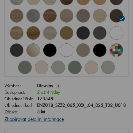
Výrobce:
Dřevojas
i
Dostupnost:
2 až 4 týdny
Objednací číslo
173548
Objednací kód
ENZ018_SZZ2_065_XXX_L04_D25_T32_U018
Záruka:
5 let
Zkopírovat detailní informace