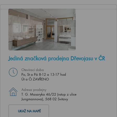
Jediná značková prodejna Dřevojasu v ČR
Otevírací doba
Po, St a Pá 8-12 a 13-17 hod
Út a Čt ZAVŘENO
Adresa prodejny
T. G. Masaryka 46/22 (vstup z ulice
Jungmannova), 568 02 Svitavy
UKAŽ NA MAPĚ