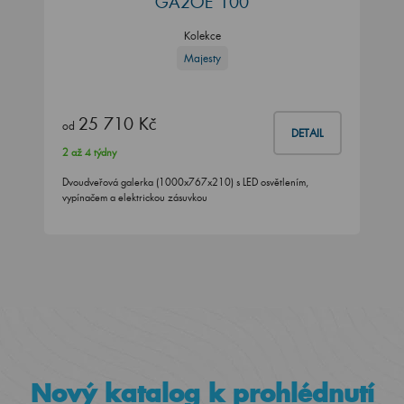
GA2OE 100
Kolekce
Majesty
25 710 Kč
od
DETAIL
2 až 4 týdny
Dvoudveřová galerka (1000x767x210) s LED osvětlením,
vypínačem a elektrickou zásuvkou
Nový katalog k prohlédnutí