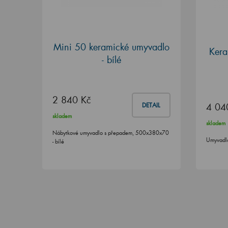
Mini 50 keramické umyvadlo
Kera
- bílé
2 840 Kč
4 04
DETAIL
skladem
skladem
Nábytkové umyvadlo s přepadem, 500x380x70
Umyvadl
- bílé