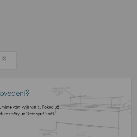
ý
(5)
rovedení?
míme vám vyjít vstříc. Pokud už
ek rozměry, můžete využít náš