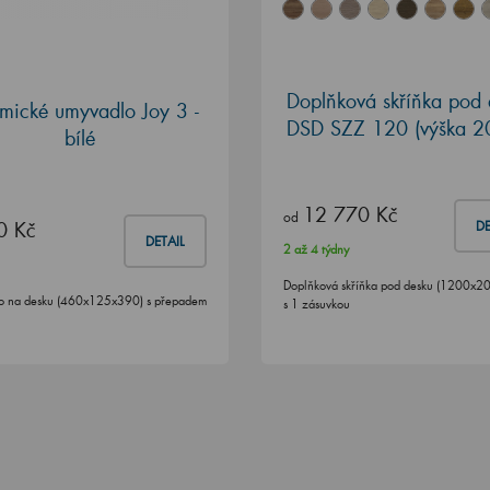
Doplňková skříňka pod 
mické umyvadlo Joy 3 -
DSD SZZ 120 (výška 2
bílé
12 770 Kč
od
0 Kč
DE
DETAIL
2 až 4 týdny
Doplňková skříňka pod desku (1200x2
o na desku (460x125x390) s přepadem
s 1 zásuvkou