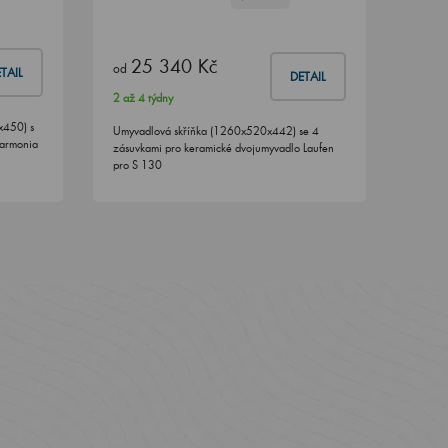
25 340 Kč
od
TAIL
DETAIL
2 až 4 týdny
x450) s
Umyvadlová skříňka (1260x520x442) se 4
Harmonia
zásuvkami pro keramické dvojumyvadlo Laufen
pro S 130