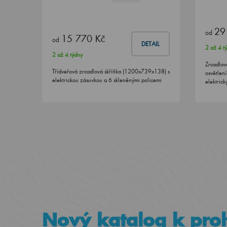
29
od
15 770 Kč
od
DETAIL
2 až 4 t
2 až 4 týdny
Zrcadlov
Třídveřová zrcadlová skříňka (1200x739x138) s
osvětlen
elektrickou zásuvkou a 6 skleněnými policemi
elektric
Nový katalog k proh