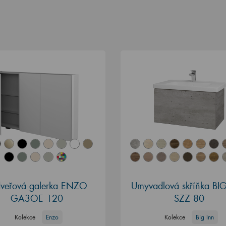
dveřová galerka ENZO
Umyvadlová skříňka BI
GA3OE 120
SZZ 80
Kolekce
Enzo
Kolekce
Big Inn