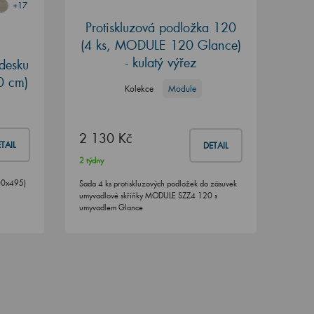
+17
Protiskluzová podložka 120
(4 ks, MODULE 120 Glance)
- kulatý výřez
desku
0 cm)
Kolekce
Module
2 130 Kč
TAIL
DETAIL
2 týdny
00x495)
Sada 4 ks protiskluzových podložek do zásuvek
umyvadlové skříňky MODULE SZZ4 120 s
umyvadlem Glance