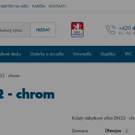
NÁBYTEK NA MÍRU
KARIÉRA
KONTAKTY
+420
4
HLEDAT
Po - Pá: 
lové desky
Galerky a zrcadla
Umyvadla
Doplňky
WC
32 - chrom
2 - chrom
Kulatý nábytkový sifon DN32 - ch
Dovozce
Dřevojas
i