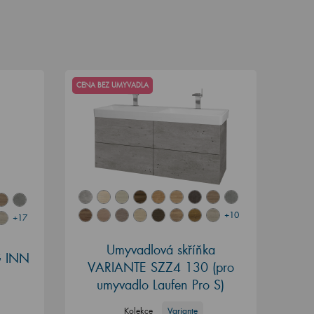
CENA BEZ UMYVADLA
+10
+17
Umyvadlová skříňka
G INN
VARIANTE SZZ4 130
(pro
umyvadlo Laufen Pro S)
Kolekce
Variante