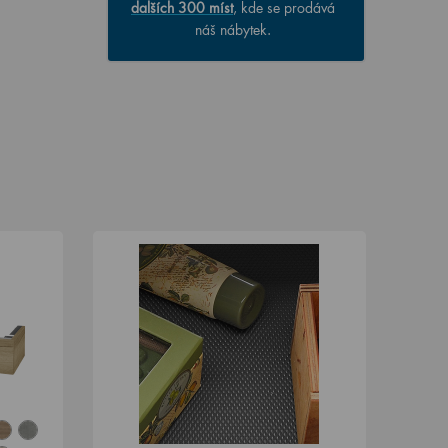
dalších 300 míst
, kde se prodává
náš nábytek.