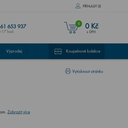
PŘÍHLÁSIT SE
0
0 Kč
61 653 937
8-17 hod.
s DPH
Výprodej
Koupelnové kolekce
Vytisknout stránku
rom.
Zobrazit více