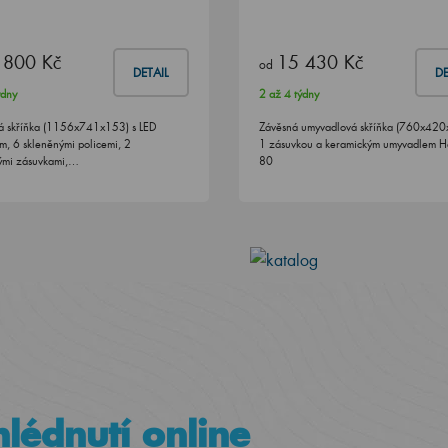
 800 Kč
15 430 Kč
od
DETAIL
DE
ýdny
2 až 4 týdny
á skříňka (1156x741x153) s LED
Závěsná umyvadlová skříňka (760x420
ím, 6 skleněnými policemi, 2
1 zásuvkou a keramickým umyvadlem 
kými zásuvkami,…
80
lédnutí online