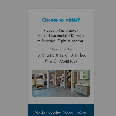
Chcete to vidět?
Produkt máme vystaven
v podnikové prodejně Dřevojas
ve Svitavách. Přijďte se podívat..
Otevírací doba
Po, St a Pá 8-12 a 13-17 hod
Út a Čt ZAVŘENO
Nejste v dosahu? Nevadí, máme