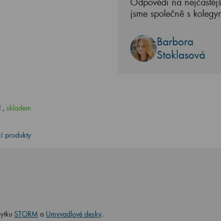
Odpovědi na nejčastějš
jsme společně s kolegy
Barbora
Stoklasová
H
,
skladem
cí produkty
bytku
STORM
a
Umyvadlové desky
.