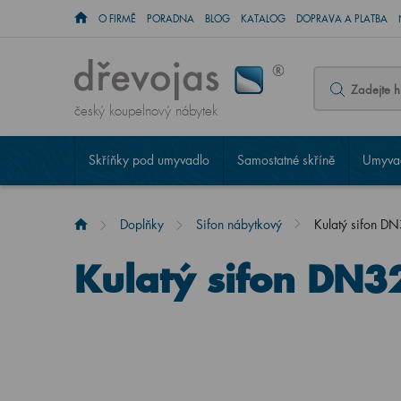
O FIRMĚ
PORADNA
BLOG
KATALOG
DOPRAVA A PLATBA
český koupelnový nábytek
Skříňky pod umyvadlo
Samostatné skříně
Umyvad
Doplňky
Sifon nábytkový
Kulatý sifon DN
Kulatý sifon DN3