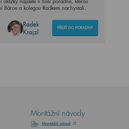
í otázky najdete v naší poradně, kterou
ní Bárou a kolegou Radkem nachystali.
Radek
PŘEJÍT DO PORADNY
Krajzl
Montážní návody
Montážní návod