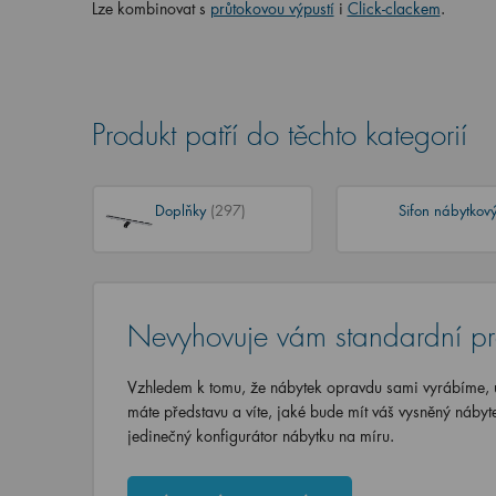
Lze kombinovat s
průtokovou výpustí
i
Click-clackem
.
Produkt patří do těchto kategorií
Doplňky
(297)
Sifon nábytkov
Nevyhovuje vám standardní p
Vzhledem k tomu, že nábytek opravdu sami vyrábíme, u
máte představu a víte, jaké bude mít váš vysněný nábyt
jedinečný konfigurátor nábytku na míru.