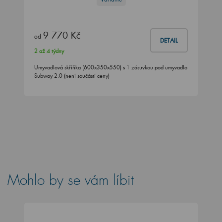
9 770 Kč
od
DETAIL
2 až 4 týdny
Umyvadlová skříňka (600x350x550) s 1 zásuvkou pod umyvadlo
Subway 2.0 (není součástí ceny)
Mohlo by se vám líbit