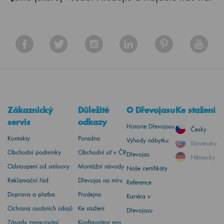
Zákaznický
Důležité
O Dřevojasu
Ke stažení
servis
odkazy
Historie Dřevojasu
Česky
Kontakty
Poradna
Výhody nábytku
Slovensky
Obchodní podmínky
Obchodní síť v ČR
Dřevojas
Německy
Odstoupení od smlouvy
Montážní návody
Naše certifikáty
Reklamační řád
Dřevojas na míru
Reference
Doprava a platba
Prodejna
Kariéra v
Ochrana osobních údajů
Ke stažení
Dřevojasu
Zásady zpracování
Konfigurátor pro