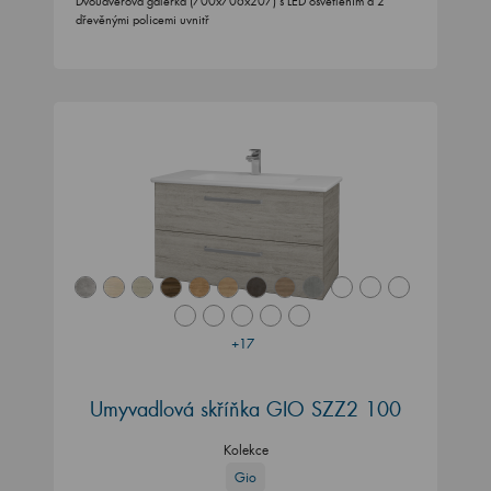
Dvoudveřová galerka (700x706x207) s LED osvětlením a 2
dřevěnými policemi uvnitř
+17
Umyvadlová skříňka GIO SZZ2 100
Kolekce
Gio