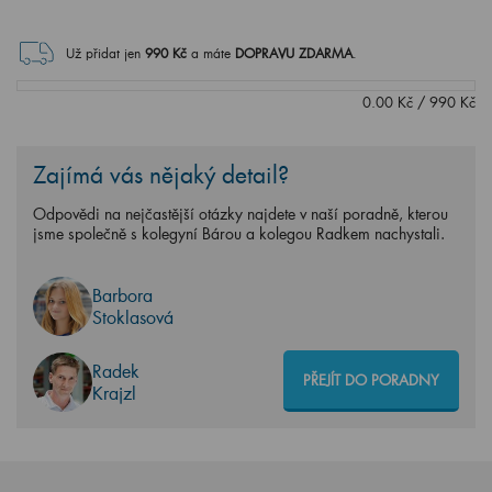
Už přidat jen
990
Kč
a máte
DOPRAVU ZDARMA
.
0.00
Kč
/
990
Kč
Zajímá vás nějaký detail?
Odpovědi na nejčastější otázky najdete v naší poradně, kterou
jsme společně s kolegyní Bárou a kolegou Radkem nachystali.
Barbora
Stoklasová
Radek
PŘEJÍT DO PORADNY
Krajzl