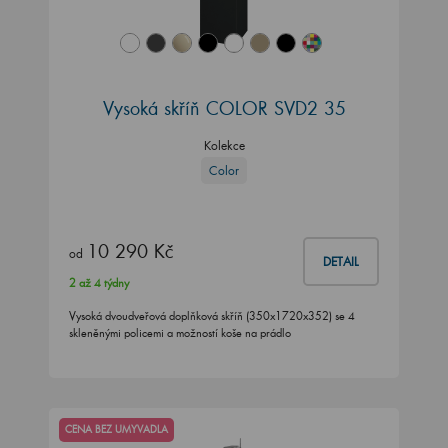
Vysoká skříň COLOR SVD2 35
Kolekce
Color
10 290 Kč
od
DETAIL
2 až 4 týdny
Vysoká dvoudveřová doplňková skříň (350x1720x352) se 4
skleněnými policemi a možností koše na prádlo
CENA BEZ UMYVADLA