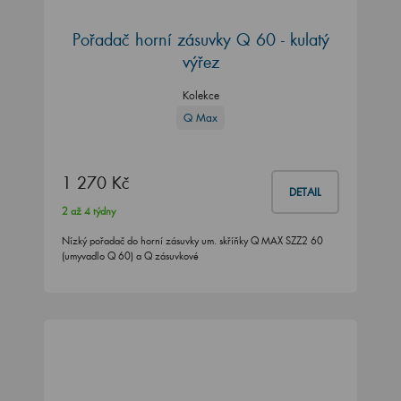
Pořadač horní zásuvky Q 60 - kulatý
výřez
Kolekce
Q Max
1 270 Kč
DETAIL
2 až 4 týdny
Nízký pořadač do horní zásuvky um. skříňky Q MAX SZZ2 60
(umyvadlo Q 60) a Q zásuvkové