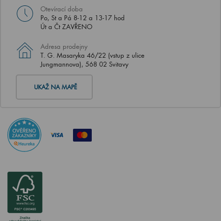
Otevírací doba
Po, St a Pá 8-12 a 13-17 hod
Út a Čt ZAVŘENO
Adresa prodejny
T. G. Masaryka 46/22 (vstup z ulice
Jungmannova), 568 02 Svitavy
UKAŽ NA MAPĚ