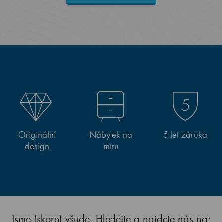
Originální
Nábytek na
5 let záruka
design
míru
Jsme (skoro) všude. Hledejte a najdete nás na: