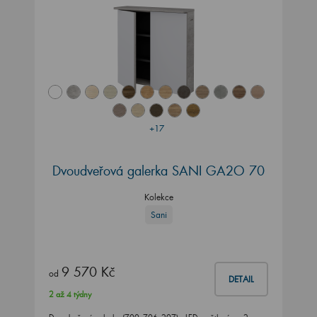
+17
Dvoudveřová galerka SANI GA2O 70
Kolekce
Sani
9 570 Kč
od
DETAIL
2 až 4 týdny