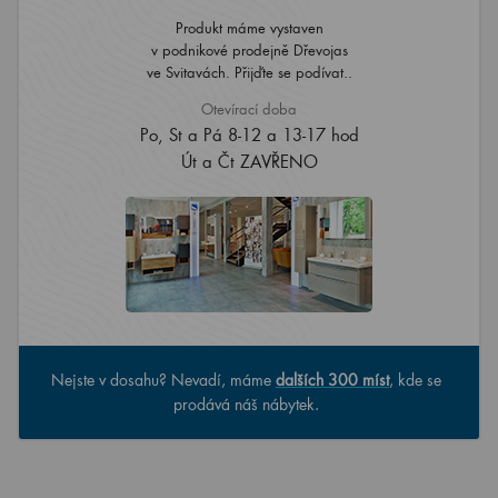
Produkt máme vystaven
v podnikové prodejně Dřevojas
ve Svitavách. Přijďte se podívat..
Otevírací doba
Po, St a Pá 8-12 a 13-17 hod
Út a Čt ZAVŘENO
Nejste v dosahu? Nevadí, máme
dalších 300 míst
, kde se
prodává náš nábytek.