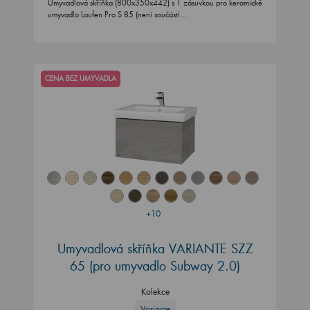
Umyvadlová skříňka (800x350x442) s 1 zásuvkou pro keramické
umyvadlo Laufen Pro S 85 (není součástí…
CENA BEZ UMYVADLA
+10
Umyvadlová skříňka VARIANTE SZZ
65
(pro umyvadlo Subway 2.0)
Kolekce
Variante