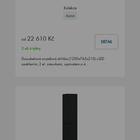
Kolekce
Aston
22 610 Kč
od
DETAIL
2 až 4 týdny
Dvoudveřová zrcadlová skříňka (1200x765x210) s LED
osvětlením, 2 el. zásuvkami, vypínačem a 4…