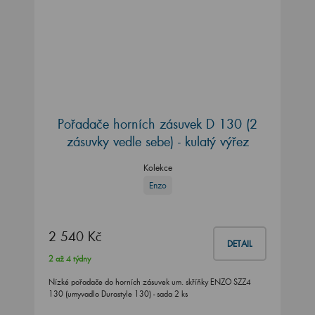
Pořadače horních zásuvek D 130 (2
zásuvky vedle sebe) - kulatý výřez
Kolekce
Enzo
2 540 Kč
DETAIL
2 až 4 týdny
Nízké pořadače do horních zásuvek um. skříňky ENZO SZZ4
130 (umyvadlo Durastyle 130) - sada 2 ks