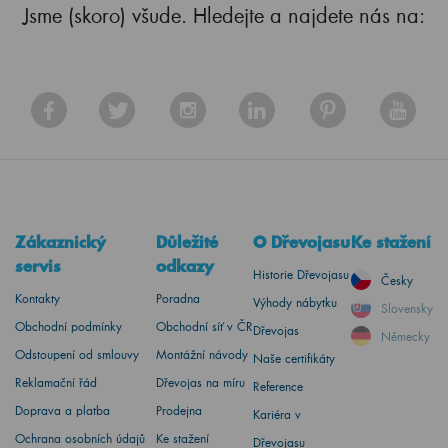
Jsme (skoro) všude. Hledejte a najdete nás na:
Zákaznický
Důležité
O Dřevojasu
Ke stažení
servis
odkazy
Historie Dřevojasu
Česky
Kontakty
Poradna
Výhody nábytku
Slovensky
Obchodní podmínky
Obchodní síť v ČR
Dřevojas
Německy
Odstoupení od smlouvy
Montážní návody
Naše certifikáty
Reklamační řád
Dřevojas na míru
Reference
Doprava a platba
Prodejna
Kariéra v
Ochrana osobních údajů
Ke stažení
Dřevojasu