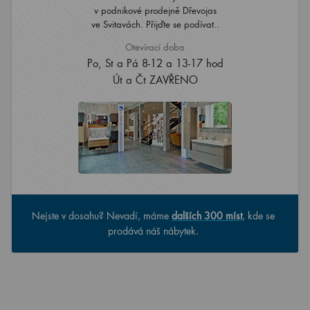
v podnikové prodejně Dřevojas
ve Svitavách. Přijďte se podívat..
Otevírací doba
Po, St a Pá 8-12 a 13-17 hod
Út a Čt ZAVŘENO
Nejste v dosahu? Nevadí, máme
dalších 300 míst
, kde se
prodává náš nábytek.