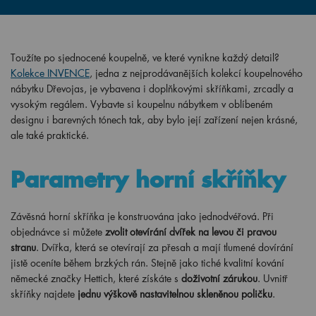
Toužíte po sjednocené koupelně, ve které vynikne každý detail?
Kolekce INVENCE
, jedna z nejprodávanějších kolekcí koupelnového
nábytku Dřevojas, je vybavena i doplňkovými skříňkami, zrcadly a
vysokým regálem. Vybavte si koupelnu nábytkem v oblíbeném
designu i barevných tónech tak, aby bylo její zařízení nejen krásné,
ale také praktické.
Parametry horní skříňky
Závěsná horní skříňka je konstruována jako jednodvéřová. Při
objednávce si můžete
zvolit otevírání dvířek na levou či pravou
stranu
. Dvířka, která se otevírají za přesah a mají tlumené dovírání
jistě oceníte během brzkých rán. Stejně jako tiché kvalitní kování
německé značky Hettich, které získáte s
doživotní zárukou
. Uvnitř
skříňky najdete
jednu výškově nastavitelnou skleněnou poličku
.