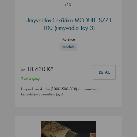
+10
Umyvadlová skříňka MODULE SZZ1
100
(umyvadlo Joy 3)
Kolekce
Module
18 630 Kč
od
DETAIL
2 až 4 týdny
Umyvadlová skříňka (1000x500x318) s 1 zásuvkou a
keramickým umyvadlem Joy 3