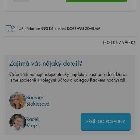
Už přidat jen
990
Kč
a máte
DOPRAVU ZDARMA
.
0.00
Kč
/
990
Kč
Zajímá vás nějaký detail?
Odpovědi na nejčastější otázky najdete v naší poradně, kterou
jsme společně s kolegyní Bárou a kolegou Radkem nachystali.
Barbora
Stoklasová
Radek
PŘEJÍT DO PORADNY
Krajzl