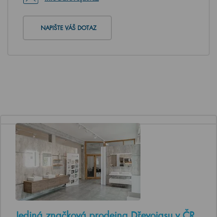
NAPIŠTE VÁŠ DOTAZ
Jediná značková prodejna Dřevojasu v ČR