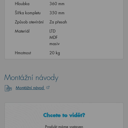
Hloubka
360 mm
Šířka kompletu
350 mm
Způsob otevírání
Za přesah
Materiál
LTD
MDF
masiv
Hmotnost
20 kg
Montážní návody
Montážní návod
Chcete to vidět?
Produkt máme vystaven