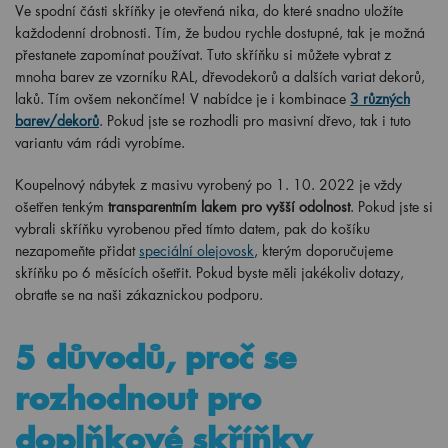
Ve spodní části skříňky je otevřená nika, do které snadno uložíte
každodenní drobnosti. Tím, že budou rychle dostupné, tak je možná
přestanete zapomínat používat. Tuto skříňku si můžete vybrat z
mnoha barev ze vzorníku RAL, dřevodekorů a dalších variat dekorů,
laků. Tím ovšem nekončíme! V nabídce je i kombinace
3 různých
barev/dekorů
. Pokud jste se rozhodli pro masivní dřevo, tak i tuto
variantu vám rádi vyrobíme.
Koupelnový nábytek z masivu vyrobený po
1
. 10. 2022 je vždy
ošetřen tenkým
transparentním lakem pro vyšší odolnost
. Pokud jste si
vybrali skříňku vyrobenou před tímto datem, pak do košíku
nezapomeňte přidat
speciální olejovosk
, kterým doporučujeme
skříňku po 6 měsících ošetřit. Pokud byste měli jakékoliv dotazy,
obraťte se na naši zákaznickou podporu.
5 důvodů, proč se
rozhodnout pro
doplňkové skříňky