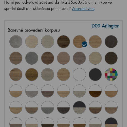
Horní jednodveřová závěsná skříňka 35x63x36 cm s nikou ve
spodní části a 1 skleněnou policí uvnitř
Zobrazit více
D09 Arlington
Barevné provedení korpusu