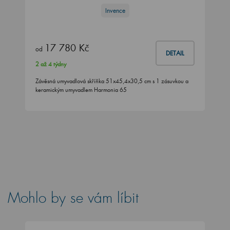
Invence
17 780 Kč
od
DETAIL
2 až 4 týdny
Závěsná umyvadlová skříňka 51x45,4x30,5 cm s 1 zásuvkou a
keramickým umyvadlem Harmonia 65
Mohlo by se vám líbit