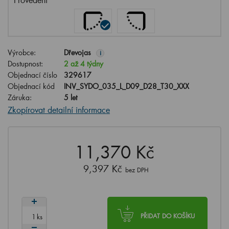
Výrobce:
Dřevojas
i
Dostupnost:
2 až 4 týdny
Objednací číslo
329617
Objednací kód
INV_SYDO_035_L_D09_D28_T30_XXX
Záruka:
5 let
Zkopírovat detailní informace
11,370 Kč
9,397 Kč
bez DPH
ks
PŘIDAT DO KOŠÍKU