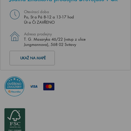
Otevírací doba
Po, St a Pá 8-12 a 13-17 hod
Út a Čt ZAVŘENO
Adresa prodejny
T. G. Masaryka 46/22 (vstup z ulice
Jungmannova), 568 02 Svitavy
UKAŽ NA MAPĚ