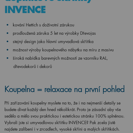
INVENCE
kování Hettich s doživotní zárukou
prodloužená záruka 5 let na výrobky Dřevojas
stejný design jako hlavní umyvadlová skříňka
možnost výroby koupelnového nábytku na míru z masivu
široká nabídka barevných možností ze vzorníku RAL,
dřevodekorů i dekorů
Koupelna = relaxace na první pohled
Při zařizování koupelny myslete na to, že i na nejmenší detaily se
budete dívat každý den hned několikrát. Proto je zásadní aby vše
sedělo a mělo svou praktickou i estetickou stránku 100% splněnou.
Vybrali jste si umyvadlovou skříňku INVENCE? Pak zcela jistě
najdete zalíbení i v zrcadlech, vysoké skříni a malých skříňkách.