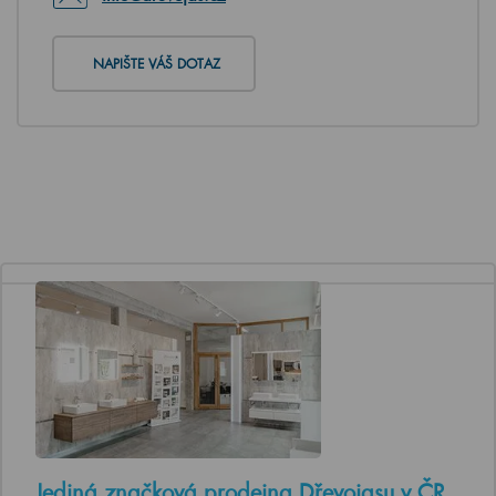
NAPIŠTE VÁŠ DOTAZ
Jediná značková prodejna Dřevojasu v ČR