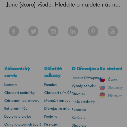
Jsme (skoro) všude. Hledejte a najdete nás na:
Zákaznický
Důležité
O Dřevojasu
Ke stažení
servis
odkazy
Historie Dřevojasu
Česky
Kontakty
Poradna
Výhody nábytku
Slovensky
Obchodní podmínky
Obchodní síť v ČR
Dřevojas
Německy
Odstoupení od smlouvy
Montážní návody
Naše certifikáty
Reklamační řád
Dřevojas na míru
Reference
Doprava a platba
Prodejna
Kariéra v
Ochrana osobních údajů
Ke stažení
Dřevojasu