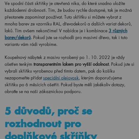
Ve spodní části skříňky je otevřená nika, do které snadno uložíte
každodenní drobnosti. Tím, že budou rychle dostupné, tak je možná
přestanete zapomínat používat. Tuto skříňku si můžete vybrat z
mnoha barev ze vzorníku RAL, dřevodekorů a dalších variat dekorů,
laků. Tím ovšem nekončíme! V nabídce je i kombinace
3 různých
barev/dekorů
. Pokud jste se rozhodli pro masivní dřevo, tak i tuto
variantu vám rádi vyrobíme.
Koupelnový nábytek z masivu vyrobený po
1
. 10. 2022 je vždy
ošetřen tenkým
transparentním lakem pro vyšší odolnost
. Pokud jste si
vybrali skříňku vyrobenou před tímto datem, pak do košíku
nezapomeňte přidat
speciální olejovosk
, kterým doporučujeme
skříňku po 6 měsících ošetřit. Pokud byste měli jakékoliv dotazy,
obraťte se na naši zákaznickou podporu.
5 důvodů, proč se
rozhodnout pro
doplňkové skříňky