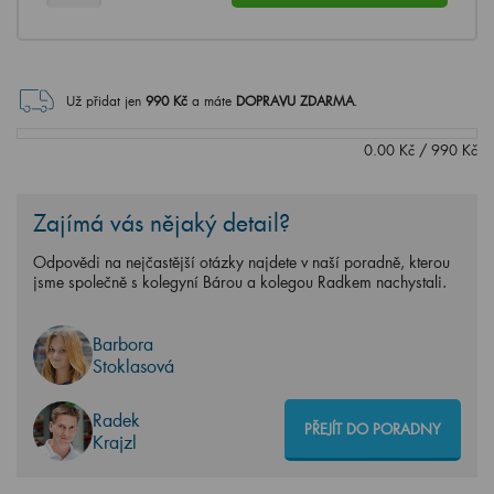
Už přidat jen
990
Kč
a máte
DOPRAVU ZDARMA
.
0.00
Kč
/
990
Kč
Zajímá vás nějaký detail?
Odpovědi na nejčastější otázky najdete v naší poradně, kterou
jsme společně s kolegyní Bárou a kolegou Radkem nachystali.
Barbora
Stoklasová
Radek
PŘEJÍT DO PORADNY
Krajzl