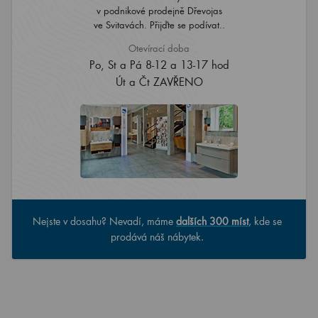
v podnikové prodejně Dřevojas
ve Svitavách. Přijďte se podívat..
Otevírací doba
Po, St a Pá 8-12 a 13-17 hod
Út a Čt ZAVŘENO
Nejste v dosahu? Nevadí, máme
dalších 300 míst
, kde se
prodává náš nábytek.