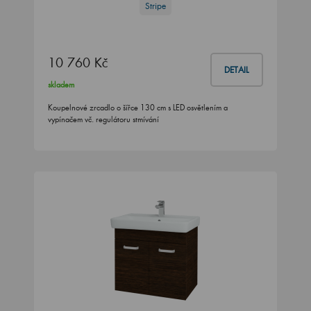
Stripe
10 760 Kč
DETAIL
skladem
Koupelnové zrcadlo o šířce 130 cm s LED osvětlením a
vypínačem vč. regulátoru stmívání