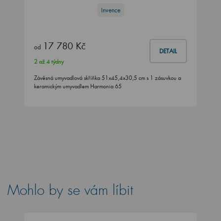
Invence
17 780 Kč
od
DETAIL
2 až 4 týdny
Závěsná umyvadlová skříňka 51x45,4x30,5 cm s 1 zásuvkou a
keramickým umyvadlem Harmonia 65
Mohlo by se vám líbit