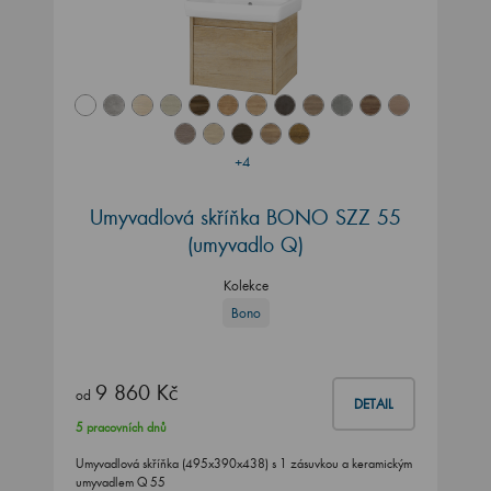
+4
Umyvadlová skříňka BONO SZZ 55
(umyvadlo Q)
Kolekce
Bono
9 860 Kč
od
DETAIL
5 pracovních dnů
Umyvadlová skříňka (495x390x438) s 1 zásuvkou a keramickým
umyvadlem Q 55