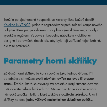
Toužíte po sjednocené koupelně, ve které vynikne každý detail?
Kolekce INVENCE
, jedna z nejprodávanějších kolekcí koupelnového
nábytku Dřevojas, je vybavena i doplňkovými skříňkami, zrcadly a
vysokým regálem. Vybavte si koupelnu nábytkem v oblíbeném
designu i barevných tónech tak, aby bylo její zařízení nejen krásné,
ale také praktické.
Parametry horní skříňky
Závěsná horní skříňka je konstruována jako jednodvéřová. Při
objednávce si můžete
zvolit otevírání dvířek na levou či pravou
stranu
. Dvířka, která se otevírají za přesah a mají tlumené dovírání
jistě oceníte během brzkých rán. Stejně jako tiché kvalitní kování
německé značky Hettich, které získáte s
doživotní zárukou
. Uvnitř
skříňky najdete
jednu výškově nastavitelnou skleněnou poličku
.