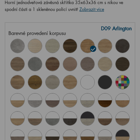
Horní jednodveřová závěsná skříňka 35x63x36 cm s nikou ve
spodní části a 1 skleněnou policí uvnitř
Zobrazit více
D09 Arlington
Barevné provedení korpusu