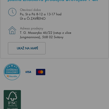
Otevírací doba
Po, St a Pá 8-12 a 13-17 hod
Út a Čt ZAVŘENO
Adresa prodejny
T. G. Masaryka 46/22 (vstup z ulice
Jungmannova), 568 02 Svitavy
UKAŽ NA MAPĚ