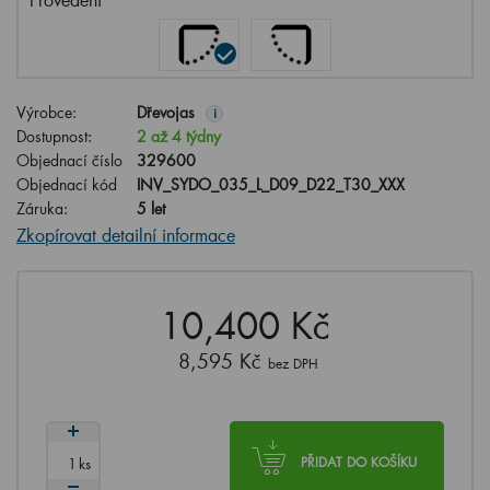
Výrobce:
Dřevojas
i
Dostupnost:
2 až 4 týdny
Objednací číslo
329600
Objednací kód
INV_SYDO_035_L_D09_D22_T30_XXX
Záruka:
5 let
Zkopírovat detailní informace
10,400 Kč
8,595 Kč
bez DPH
ks
PŘIDAT DO KOŠÍKU