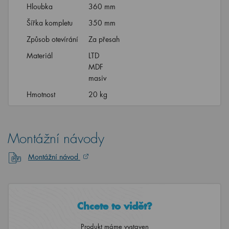
Hloubka
360 mm
Šířka kompletu
350 mm
Způsob otevírání
Za přesah
Materiál
LTD
MDF
masiv
Hmotnost
20 kg
Montážní návody
Montážní návod
Chcete to vidět?
Produkt máme vystaven