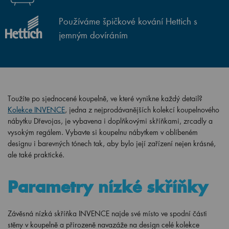
Používáme špičkové kování Hettich s
jemným dovíráním
Toužíte po sjednocené koupelně, ve které vynikne každý detail?
Kolekce INVENCE
, jedna z nejprodávanějších kolekcí koupelnového
nábytku Dřevojas, je vybavena i doplňkovými skříňkami, zrcadly a
vysokým regálem. Vybavte si koupelnu nábytkem v oblíbeném
designu i barevných tónech tak, aby bylo její zařízení nejen krásné,
ale také praktické.
Parametry nízké skříňky
Závěsná nízká skříňka INVENCE najde své místo ve spodní části
stěny v koupelně a přirozeně navazáže na design celé kolekce