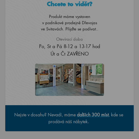
Chcete to vidět?
Produkt máme vystaven
v podnikové prodejně Dřevojas
ve Svitavách. Přijďte se podívat..
Otevírací doba
Po, St a Pá 8-12 a 13-17 hod
Út a Čt ZAVŘENO
Nejste v dosahu? Nevadí, máme
dalších 300 míst
, kde se
prodává náš nábytek.