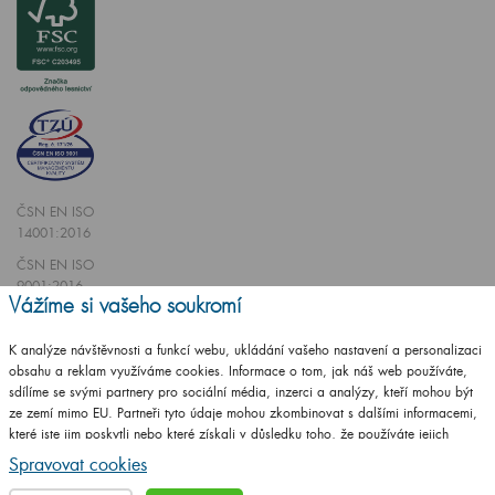
ČSN EN ISO
14001:2016
ČSN EN ISO
9001:2016
Vážíme si vašeho soukromí
K analýze návštěvnosti a funkcí webu, ukládání vašeho nastavení a personalizaci
obsahu a reklam využíváme cookies. Informace o tom, jak náš web používáte,
sdílíme se svými partnery pro sociální média, inzerci a analýzy, kteří mohou být
Vytvořilo studio
CZECHGROUP.cz
ze zemí mimo EU. Partneři tyto údaje mohou zkombinovat s dalšími informacemi,
které jste jim poskytli nebo které získali v důsledku toho, že používáte jejich
služby.
Podrobné informace
Spravovat cookies
© 2009 - 2025 Koupelnový nábytek Dřevojas v. d.,
Všechna práva vyhrazena