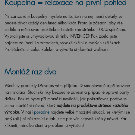
Koupelna = relaxace na první pohled
Při zařizování koupelny myslete na to, že i na nejmenší detaily se
budete dívat každý den hned několikrát. Proto je zásadní aby vše
sedělo a mělo svou praktickou i estetickou stránku 100% splněnou.
Vybrali jste si umyvadlovou skříňku INVENCE? Pak zcela jistě
najdete zalíbení i v zrcadlech, vysoké skříni a malých skříňkách.
Prohlédněte si celou kolekci a vytvořte si domácí wellness.
Montáž raz dva
Všechny produkty Dřevojas vám přijdou již smontované a připravené
na instalaci. Stačí skříňky bezpečně zavěsit a případně upravit panty
dvířek. Pokud byste při montáži nevěděli, jak pokračovat, podívejte
se na montážní návod, který
najdete na produktové stránce každého
výrobku
. V naší
poradně
najdete velké množství situací, se kterými se
potýkali jiní zákazníci a tak jsme pro vás sepsali krátký návod. Pár
kliknutí, minutka čtení a problém je vyřešen!