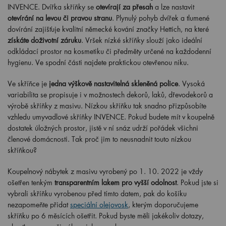
INVENCE. Dvířka skříňky se
otevírají za přesah
a lze nastavit
otevírání na levou či pravou stranu
. Plynulý pohyb dvířek a tlumené
dovírání zajišťuje kvalitní německé kování značky Hettich, na které
získáte doživotní záruku
. Vršek nízké skříňky slouží jako ideální
odkládací prostor na kosmetiku či předměty určené na každodenní
hygienu. Ve spodní části najdete praktickou otevřenou niku.
Ve skříňce je
jedna výškově nastavitelná skleněná police
. Vysoká
variabilita se propisuje i v možnostech dekorů, laků, dřevodekorů a
výrobě skříňky z masivu. Nízkou skříňku tak snadno přizpůsobíte
vzhledu umyvadlové skříňky INVENCE. Pokud budete mít v koupelně
dostatek úložných prostor, jistě v ní snáz udrží pořádek všichni
členové domácnosti. Tak proč jim to neusnadnit touto nízkou
skříňkou?
Koupelnový nábytek z masivu vyrobený po
1
. 10. 2022 je vždy
ošetřen tenkým
transparentním lakem pro vyšší odolnost
. Pokud jste si
vybrali skříňku vyrobenou před tímto datem, pak do košíku
nezapomeňte přidat
speciální olejovosk
, kterým doporučujeme
skříňku po 6 měsících ošetřit. Pokud byste měli jakékoliv dotazy,