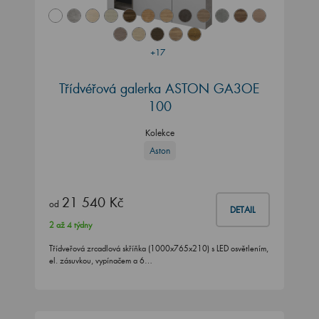
+17
Třídvéřová galerka ASTON GA3OE
100
Kolekce
Aston
21 540 Kč
od
DETAIL
2 až 4 týdny
Třídveřová zrcadlová skříňka (1000x765x210) s LED osvětlením,
el. zásuvkou, vypínačem a 6…