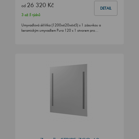
26 320 Kč
od
DETAIL
3 až 5 týdnů
Umyvadlová skříňka (1200x420x445) s 1 zásuvkou a
keramickým umyvadlem Pura 120 s 1 otvorem pro…