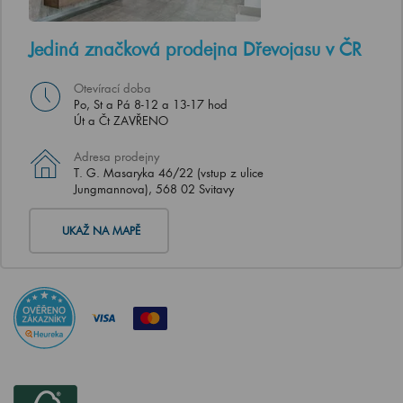
Jediná značková prodejna Dřevojasu v ČR
Otevírací doba
Po, St a Pá 8-12 a 13-17 hod
Út a Čt ZAVŘENO
Adresa prodejny
T. G. Masaryka 46/22 (vstup z ulice
Jungmannova), 568 02 Svitavy
UKAŽ NA MAPĚ