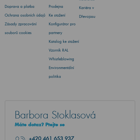
Doprava a platba
Prodejna
Kariéra v
Ochrana osobních údajů
Ke stažení
Dřevojasu
Zásady zpracování
Konfigurátor pro
souborů cookies
partnery
Katalog ke stažení
Vzorník RAL
Whistleblowing
Environmentální
politika
Barbora Stoklasová
Máte dotaz? Ptejte se
+420
461 653 937