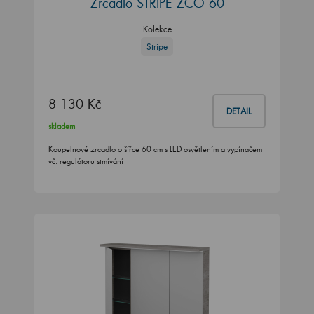
Zrcadlo STRIPE ZCO 60
Kolekce
Stripe
8 130 Kč
DETAIL
skladem
Koupelnové zrcadlo o šířce 60 cm s LED osvětlením a vypínačem
vč. regulátoru stmívání