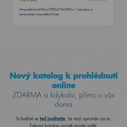
2 až 4 týdny
Umyvadlová skříňka (1000x218x500) s 1 zásuvkou a
keramickým umyvadlem Kube
Nový katalog k prohlédnutí
online
ZDARMA a kdykoliv, přímo u vás
doma
Schválně se
teď podívejte
, že stojí opravdu za to.
Takový katalog prostě musíte vidět.