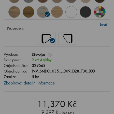
Levé
Provedení
Výrobce:
Dřevojas
i
Dostupnost:
2 až 4 týdny
Objednací číslo
329563
Objednací kód
INV_SNDO_035_L_D09_D28_T30_XXX
Záruka:
5 let
Zkopírovat detailní informace
11,370 Kč
9,397 Kč
bez DPH