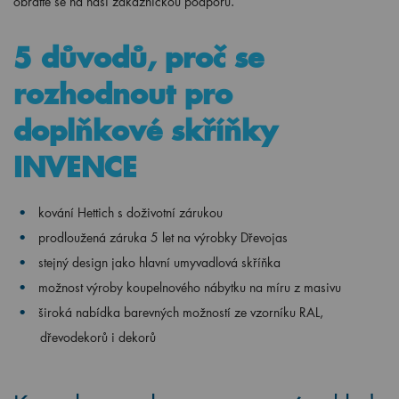
obraťte se na naši zákaznickou podporu.
5 důvodů, proč se
rozhodnout pro
doplňkové skříňky
INVENCE
kování Hettich s doživotní zárukou
prodloužená záruka 5 let na výrobky Dřevojas
stejný design jako hlavní umyvadlová skříňka
možnost výroby koupelnového nábytku na míru z masivu
široká nabídka barevných možností ze vzorníku RAL,
dřevodekorů i dekorů