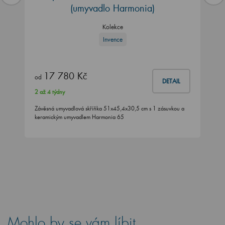
(umyvadlo Harmonia)
Kolekce
Invence
17 780 Kč
od
DETAIL
2 až 4 týdny
Závěsná umyvadlová skříňka 51x45,4x30,5 cm s 1 zásuvkou a
keramickým umyvadlem Harmonia 65
Mohlo by se vám líbit