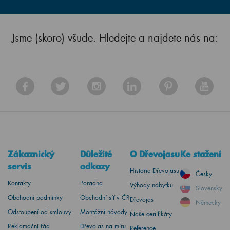
Jsme (skoro) všude. Hledejte a najdete nás na:
Zákaznický
Důležité
O Dřevojasu
Ke stažení
servis
odkazy
Historie Dřevojasu
Česky
Kontakty
Poradna
Výhody nábytku
Slovensky
Obchodní podmínky
Obchodní síť v ČR
Dřevojas
Německy
Odstoupení od smlouvy
Montážní návody
Naše certifikáty
Reklamační řád
Dřevojas na míru
Reference