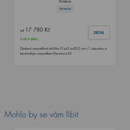
Kolekce
Invence
17 780 Kč
od
DETAIL
2 až 4 týdny
Závěsná umyvadlová skříňka 51x45,4x30,5 cm s 1 zásuvkou a
keramickým umyvadlem Harmonia 65
Mohlo by se vám líbit