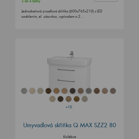
2 až 4 týdny
Jednodveřová zrcadlová skříňka (600x765x210) s LED
osvětlením, el. zásuvkou, vypínačem a 2…
+10
Umyvadlová skříňka Q MAX SZZ2 80
Kolekce