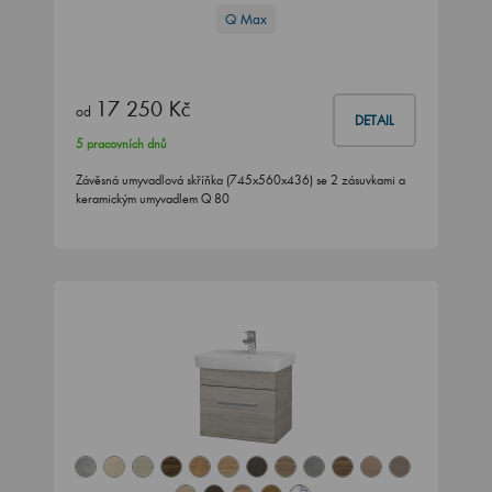
Q Max
17 250 Kč
od
DETAIL
5 pracovních dnů
Závěsná umyvadlová skříňka (745x560x436) se 2 zásuvkami a
keramickým umyvadlem Q 80