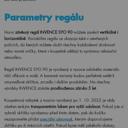
Parametry regálu
Horní
závěsný regál INVENCE SYO 90
můžete zavěsit
vertikálně i
horizontálně
. Variabilita regálu se ukazuje také v otevřených
policích, do kterých můžete uložit všechny každodenní drobnosti
nebo vonné svíčky, které v koupelně udělají tu správnou relaxační
atmosféru.
Regál INVENCE SYO 90 je vyrobený z vysoce odolného materiálu
vůči vlhkosti a vodě. A barevné varianty budou perfektně sedět k
umyvadlové skříňce, zrcadlu i dalším produktům. Na všechny
výrobky INVENCE získáte
prodlouženou záruku 5 let
.
Koupelnový nábytek z masivu vyrobený po 1. 10. 2022 je vždy
ošetřen tenkým
transparentním lakem pro vyšší odolnost
. Pokud jste si
vybrali skříňku vyrobenou před tímto datem, pak do košíku
nezapomeňte přidat
speciální olejovosk
, kterým doporučujeme
skříňku po 6 měsících ošetřit. Pokud byste měli jakékoliv dotazy,