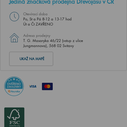
Jediná značková prodejna Dřevojasu v ČR
Otevírací doba
Po, St a Pá 8-12 a 13-17 hod
Út a Čt ZAVŘENO
Adresa prodejny
T. G. Masaryka 46/22 (vstup z ulice
Jungmannova), 568 02 Svitavy
UKAŽ NA MAPĚ