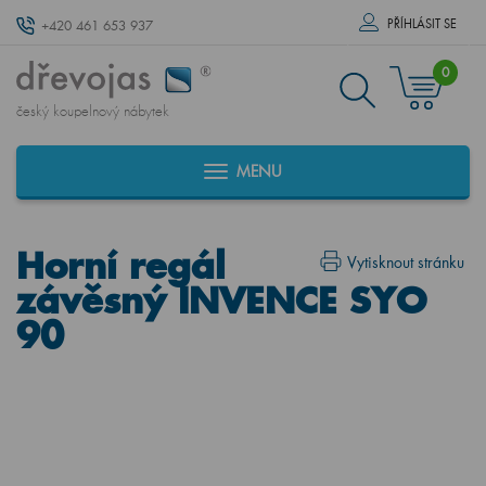
PŘÍHLÁSIT SE
+420 461 653 937
0
český koupelnový nábytek
MENU
Horní regál
Vytisknout stránku
závěsný INVENCE SYO
90