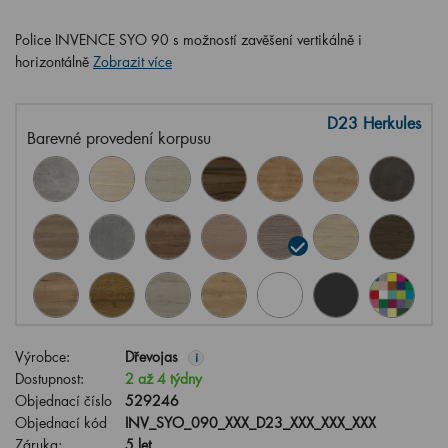
Police INVENCE SYO 90 s možností zavěšení vertikálně i
horizontálně
Zobrazit více
D23 Herkules
Barevné provedení korpusu
Výrobce:
Dřevojas
i
Dostupnost:
2 až 4 týdny
Objednací číslo
529246
Objednací kód
INV_SYO_090_XXX_D23_XXX_XXX_XXX
Záruka:
5 let