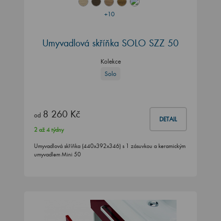
+10
Umyvadlová skříňka SOLO SZZ 50
Kolekce
Solo
8 260 Kč
od
DETAIL
2 až 4 týdny
Umyvadlová skříňka (440x392x346) s 1 zásuvkou a keramickým
umyvadlem Mini 50