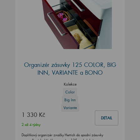
Organizér zásuvky 125 COLOR, BIG
INN, VARIANTE a BONO
Kolekce
Color
Big Inn
Variante
1 330 Kč
DETAIL
2 až 4 týdny
Doplňkový organizér značky Hettich do spodní zásuvky