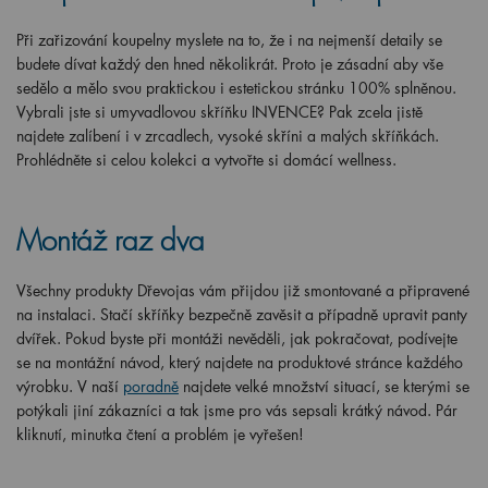
Při zařizování koupelny myslete na to, že i na nejmenší detaily se
budete dívat každý den hned několikrát. Proto je zásadní aby vše
sedělo a mělo svou praktickou i estetickou stránku 100% splněnou.
Vybrali jste si umyvadlovou skříňku INVENCE? Pak zcela jistě
najdete zalíbení i v zrcadlech, vysoké skříni a malých skříňkách.
Prohlédněte si celou kolekci a vytvořte si domácí wellness.
Montáž raz dva
Všechny produkty Dřevojas vám přijdou již smontované a připravené
na instalaci. Stačí skříňky bezpečně zavěsit a případně upravit panty
dvířek. Pokud byste při montáži nevěděli, jak pokračovat, podívejte
se na montážní návod, který najdete na produktové stránce každého
výrobku. V naší
poradně
najdete velké množství situací, se kterými se
potýkali jiní zákazníci a tak jsme pro vás sepsali krátký návod. Pár
kliknutí, minutka čtení a problém je vyřešen!