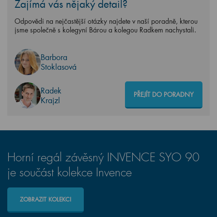
Zajímá vás nějaký detail?
Odpovědi na nejčastější otázky najdete v naší poradně, kterou
jsme společně s kolegyní Bárou a kolegou Radkem nachystali.
Barbora
Stoklasová
Radek
PŘEJÍT DO PORADNY
Krajzl
Horní regál závěsný INVENCE SYO 90
je součást kolekce Invence
ZOBRAZIT KOLEKCI