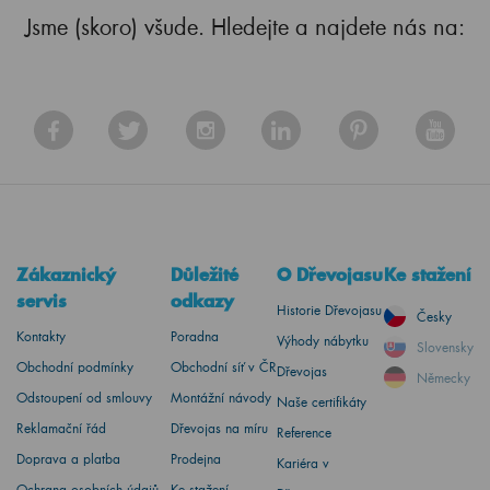
Jsme (skoro) všude. Hledejte a najdete nás na:
Zákaznický
Důležité
O Dřevojasu
Ke stažení
servis
odkazy
Historie Dřevojasu
Česky
Kontakty
Poradna
Výhody nábytku
Slovensky
Obchodní podmínky
Obchodní síť v ČR
Dřevojas
Německy
Odstoupení od smlouvy
Montážní návody
Naše certifikáty
Reklamační řád
Dřevojas na míru
Reference
Doprava a platba
Prodejna
Kariéra v
Ochrana osobních údajů
Ke stažení