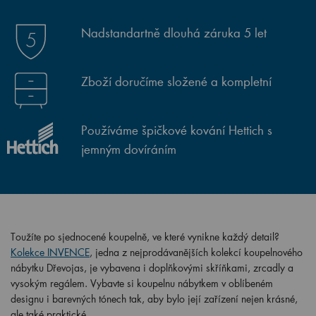
Nadstandartně dlouhá záruka 5 let
Zboží doručíme složené a kompletní
Používáme špičkové kování Hettich s
jemným dovíráním
Toužíte po sjednocené koupelně, ve které vynikne každý detail?
Kolekce INVENCE
, jedna z nejprodávanějších kolekcí koupelnového
nábytku Dřevojas, je vybavena i doplňkovými skříňkami, zrcadly a
vysokým regálem. Vybavte si koupelnu nábytkem v oblíbeném
designu i barevných tónech tak, aby bylo její zařízení nejen krásné,
ale také praktické.