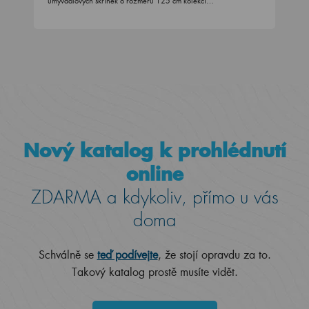
umyvadlových skříněk o rozměru 125 cm kolekcí…
Nový katalog k prohlédnutí
online
ZDARMA a kdykoliv, přímo u vás
doma
Schválně se
teď podívejte
, že stojí opravdu za to.
Takový katalog prostě musíte vidět.