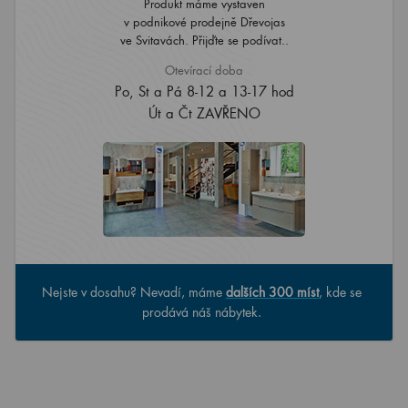
Produkt máme vystaven
v podnikové prodejně Dřevojas
ve Svitavách. Přijďte se podívat..
Otevírací doba
Po, St a Pá 8-12 a 13-17 hod
Út a Čt ZAVŘENO
Nejste v dosahu? Nevadí, máme
dalších 300 míst
, kde se
prodává náš nábytek.