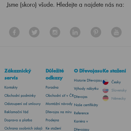
Jsme (skoro) všude. Hledejte a najdete nás na:
Zákaznický
Důležité
O Dřevojasu
Ke stažení
servis
odkazy
Historie Dřevojasu
Česky
Kontakty
Poradna
Výhody nábytku
Slovensky
Obchodní podmínky
Obchodní síť v ČR
Dřevojas
Německy
Odstoupení od smlouvy
Montážní návody
Naše certifikáty
Reklamační řád
Dřevojas na míru
Reference
Doprava a platba
Prodejna
Kariéra v
Ochrana osobních údajů
Ke stažení
Dřevojasu