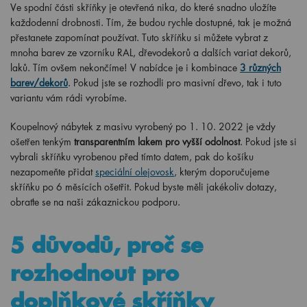
Ve spodní části skříňky je otevřená nika, do které snadno uložíte
každodenní drobnosti. Tím, že budou rychle dostupné, tak je možná
přestanete zapomínat používat. Tuto skříňku si můžete vybrat z
mnoha barev ze vzorníku RAL, dřevodekorů a dalších variat dekorů,
laků. Tím ovšem nekončíme! V nabídce je i kombinace
3 různých
barev/dekorů
. Pokud jste se rozhodli pro masivní dřevo, tak i tuto
variantu vám rádi vyrobíme.
Koupelnový nábytek z masivu vyrobený po
1
. 10. 2022 je vždy
ošetřen tenkým
transparentním lakem pro vyšší odolnost
. Pokud jste si
vybrali skříňku vyrobenou před tímto datem, pak do košíku
nezapomeňte přidat
speciální olejovosk
, kterým doporučujeme
skříňku po 6 měsících ošetřit. Pokud byste měli jakékoliv dotazy,
obraťte se na naši zákaznickou podporu.
5 důvodů, proč se
rozhodnout pro
doplňkové skříňky