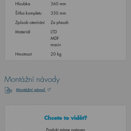
Hloubka
360 mm
Šířka kompletu
350 mm
Způsob otevírání
Za přesah
Materiál
LTD
MDF
masiv
Hmotnost
20 kg
Montážní návody
Montážní návod
Chcete to vidět?
Produkt máme vystaven