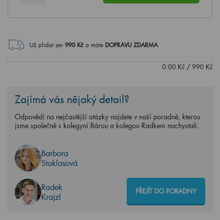
Už přidat jen
990
Kč
a máte
DOPRAVU ZDARMA
.
0.00
Kč
/
990
Kč
Zajímá vás nějaký detail?
Odpovědi na nejčastější otázky najdete v naší poradně, kterou
jsme společně s kolegyní Bárou a kolegou Radkem nachystali.
Barbora
Stoklasová
Radek
PŘEJÍT DO PORADNY
Krajzl