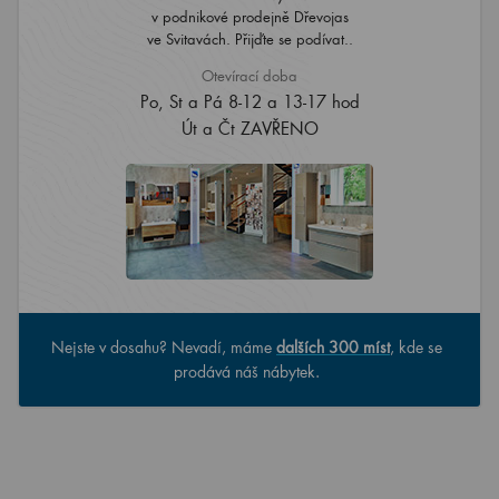
v podnikové prodejně Dřevojas
ve Svitavách. Přijďte se podívat..
Otevírací doba
Po, St a Pá 8-12 a 13-17 hod
Út a Čt ZAVŘENO
Nejste v dosahu? Nevadí, máme
dalších 300 míst
, kde se
prodává náš nábytek.