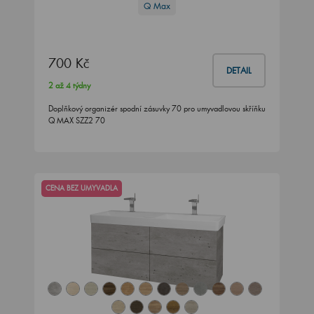
Q Max
700 Kč
DETAIL
2 až 4 týdny
Doplňkový organizér spodní zásuvky 70 pro umyvadlovou skříňku
Q MAX SZZ2 70
CENA BEZ UMYVADLA