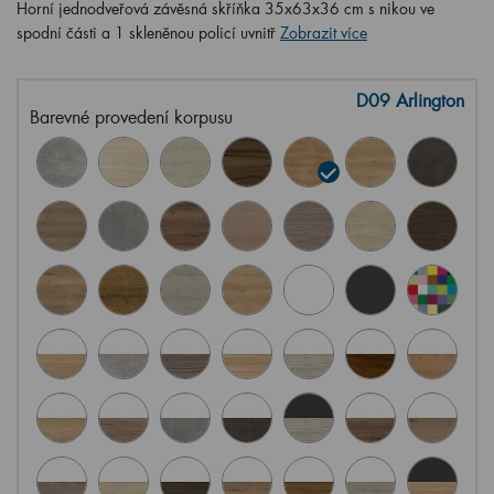
Horní jednodveřová závěsná skříňka 35x63x36 cm s nikou ve
spodní části a 1 skleněnou policí uvnitř
Zobrazit více
D09 Arlington
Barevné provedení korpusu