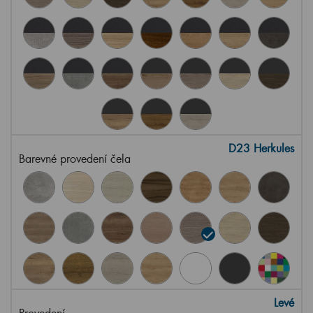
D23 Herkules
Barevné provedení čela
Levé
Provedení