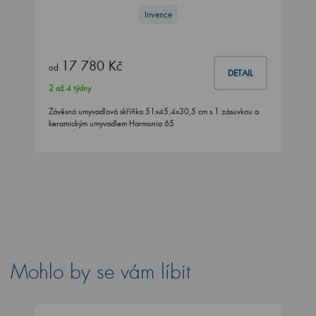
Invence
17 780 Kč
od
DETAIL
2 až 4 týdny
Závěsná umyvadlová skříňka 51x45,4x30,5 cm s 1 zásuvkou a
keramickým umyvadlem Harmonia 65
Mohlo by se vám líbit