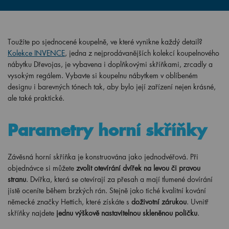
Toužíte po sjednocené koupelně, ve které vynikne každý detail?
Kolekce INVENCE
, jedna z nejprodávanějších kolekcí koupelnového
nábytku Dřevojas, je vybavena i doplňkovými skříňkami, zrcadly a
vysokým regálem. Vybavte si koupelnu nábytkem v oblíbeném
designu i barevných tónech tak, aby bylo její zařízení nejen krásné,
ale také praktické.
Parametry horní skříňky
Závěsná horní skříňka je konstruována jako jednodvéřová. Při
objednávce si můžete
zvolit otevírání dvířek na levou či pravou
stranu
. Dvířka, která se otevírají za přesah a mají tlumené dovírání
jistě oceníte během brzkých rán. Stejně jako tiché kvalitní kování
německé značky Hettich, které získáte s
doživotní zárukou
. Uvnitř
skříňky najdete
jednu výškově nastavitelnou skleněnou poličku
.