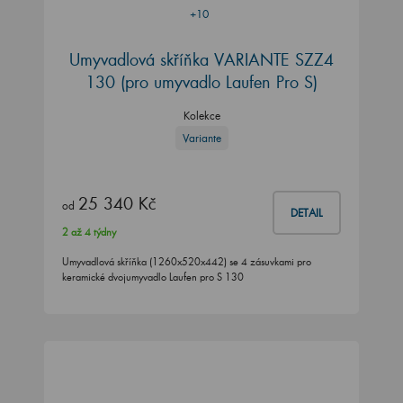
+10
Umyvadlová skříňka VARIANTE SZZ4
130
(pro umyvadlo Laufen Pro S)
Kolekce
Variante
25 340 Kč
od
DETAIL
2 až 4 týdny
Umyvadlová skříňka (1260x520x442) se 4 zásuvkami pro
keramické dvojumyvadlo Laufen pro S 130