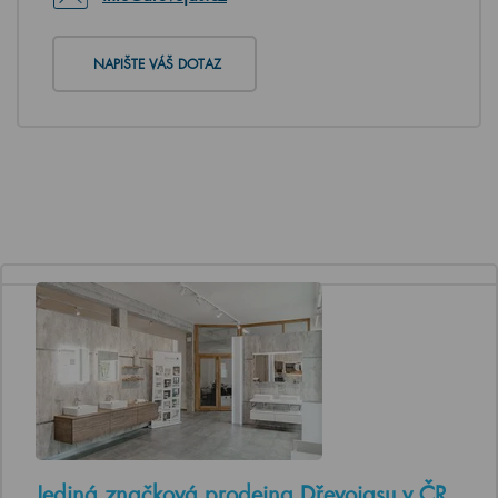
NAPIŠTE VÁŠ DOTAZ
Jediná značková prodejna Dřevojasu v ČR