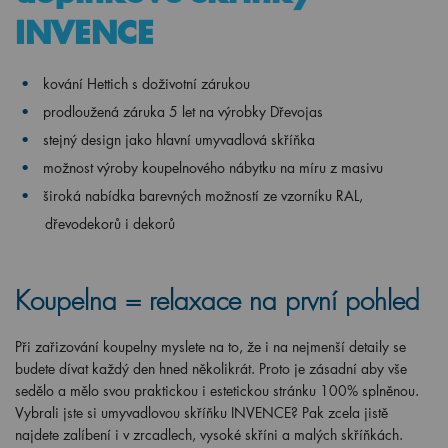
INVENCE
kování Hettich s doživotní zárukou
prodloužená záruka 5 let na výrobky Dřevojas
stejný design jako hlavní umyvadlová skříňka
možnost výroby koupelnového nábytku na míru z masivu
široká nabídka barevných možností ze vzorníku RAL,
dřevodekorů i dekorů
Koupelna = relaxace na první pohled
Při zařizování koupelny myslete na to, že i na nejmenší detaily se
budete dívat každý den hned několikrát. Proto je zásadní aby vše
sedělo a mělo svou praktickou i estetickou stránku 100% splněnou.
Vybrali jste si umyvadlovou skříňku INVENCE? Pak zcela jistě
najdete zalíbení i v zrcadlech, vysoké skříni a malých skříňkách.