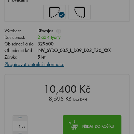
Výrobce:
Dřevojas
i
Dostupnost:
2 až 4 týdny
Objednací číslo
329600
Objednací kód
INV_SYDO_035_L_D09_D23_T30_XXX
Záruka:
5 let
Zkopírovat detailní informace
10,400 Kč
8,595 Kč
bez DPH
ks
PŘIDAT DO KOŠÍKU