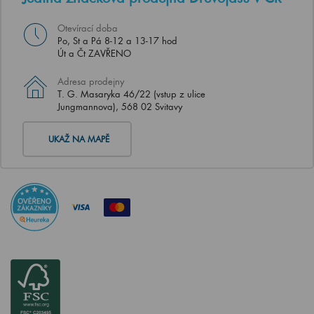
Otevírací doba
Po, St a Pá 8-12 a 13-17 hod
Út a Čt ZAVŘENO
Adresa prodejny
T. G. Masaryka 46/22 (vstup z ulice
Jungmannova), 568 02 Svitavy
UKAŽ NA MAPĚ