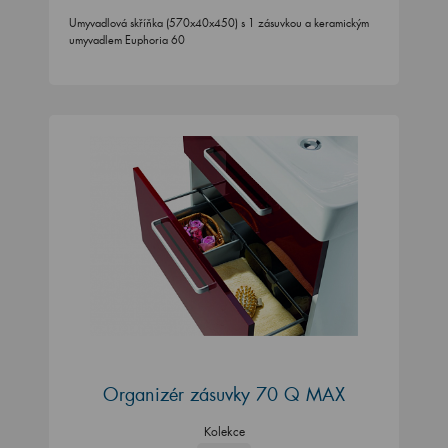
Umyvadlová skříňka (570x40x450) s 1 zásuvkou a keramickým
umyvadlem Euphoria 60
Organizér zásuvky 70 Q MAX
Kolekce