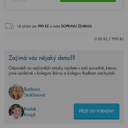
Už přidat jen
990
Kč
a máte
DOPRAVU ZDARMA
.
0.00
Kč
/
990
Kč
Zajímá vás nějaký detail?
Odpovědi na nejčastější otázky najdete v naší poradně, kterou
jsme společně s kolegyní Bárou a kolegou Radkem nachystali.
Barbora
Stoklasová
Radek
PŘEJÍT DO PORADNY
Krajzl