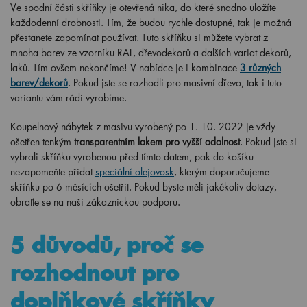
Ve spodní části skříňky je otevřená nika, do které snadno uložíte
každodenní drobnosti. Tím, že budou rychle dostupné, tak je možná
přestanete zapomínat používat. Tuto skříňku si můžete vybrat z
mnoha barev ze vzorníku RAL, dřevodekorů a dalších variat dekorů,
laků. Tím ovšem nekončíme! V nabídce je i kombinace
3 různých
barev/dekorů
. Pokud jste se rozhodli pro masivní dřevo, tak i tuto
variantu vám rádi vyrobíme.
Koupelnový nábytek z masivu vyrobený po
1
. 10. 2022 je vždy
ošetřen tenkým
transparentním lakem pro vyšší odolnost
. Pokud jste si
vybrali skříňku vyrobenou před tímto datem, pak do košíku
nezapomeňte přidat
speciální olejovosk
, kterým doporučujeme
skříňku po 6 měsících ošetřit. Pokud byste měli jakékoliv dotazy,
obraťte se na naši zákaznickou podporu.
5 důvodů, proč se
rozhodnout pro
doplňkové skříňky