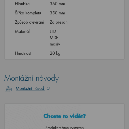
Hloubka
360 mm
Šířka kompletu
350 mm
Způsob otevírání
Za přesah
Materiál
LTD
MDF
masiv
Hmotnost
20 kg
Montážní návody
Montážní návod
Chcete to vidět?
Produkt máme vystaven