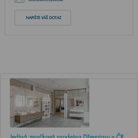
NAPIŠTE VÁŠ DOTAZ
Jediná značková prodejna Dřevojasu v ČR