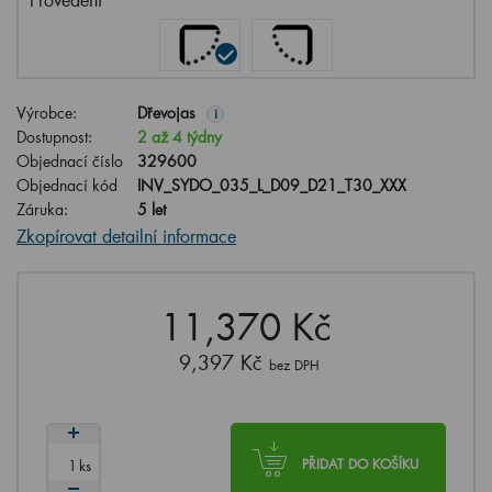
Výrobce:
Dřevojas
i
Dostupnost:
2 až 4 týdny
Objednací číslo
329600
Objednací kód
INV_SYDO_035_L_D09_D21_T30_XXX
Záruka:
5 let
Zkopírovat detailní informace
11,370 Kč
9,397 Kč
bez DPH
ks
PŘIDAT DO KOŠÍKU