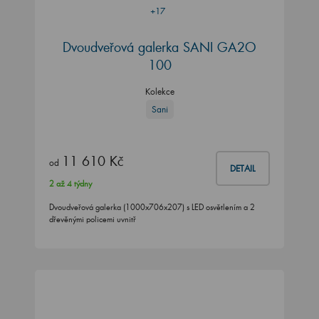
+17
Dvoudveřová galerka SANI GA2O
100
Kolekce
Sani
11 610 Kč
od
DETAIL
2 až 4 týdny
Dvoudveřová galerka (1000x706x207) s LED osvětlením a 2
dřevěnými policemi uvnitř