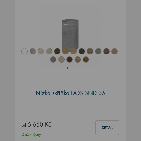
+11
Nízká skříňka DOS SND 35
6 660 Kč
od
DETAIL
2 až 4 týdny