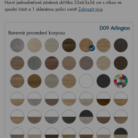
Horní jednodveřová závěsná skříňka 35x63x36 cm s nikou ve
spodní části a 1 skleněnou policí uvnitř
Zobrazit více
D09 Arlington
Barevné provedení korpusu