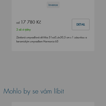
Invence
17 780 Kč
od
DETAIL
2 až 4 týdny
Závěsná umyvadlová skříňka 51x45,4x30,5 cm s 1 zásuvkou a
keramickým umyvadlem Harmonia 65
Mohlo by se vám líbit