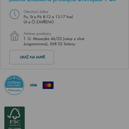
Otevírací doba
Po, St a Pá 8-12 a 13-17 hod
Út a Čt ZAVŘENO
Adresa prodejny
T. G. Masaryka 46/22 (vstup z ulice
Jungmannova), 568 02 Svitavy
UKAŽ NA MAPĚ