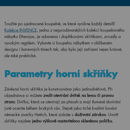
Toužíte po sjednocené koupelně, ve které vynikne každý detail?
Kolekce INVENCE
, jedna z nejprodávanějších kolekcí koupelnového
nábytku Dřevojas, je vybavena i doplňkovými skříňkami, zrcadly a
vysokým regálem. Vybavte si koupelnu nábytkem v oblíbeném
designu i barevných tónech tak, aby bylo její zařízení nejen krásné,
ale také praktické.
Parametry horní skříňky
Závěsná horní skříňka je konstruována jako jednodvéřová. Při
objednávce si můžete
zvolit otevírání dvířek na levou či pravou
stranu
. Dvířka, která se otevírají za přesah a mají tlumené dovírání
jistě oceníte během brzkých rán. Stejně jako tiché kvalitní kování
německé značky Hettich, které získáte s
doživotní zárukou
. Uvnitř
skříňky najdete
jednu výškově nastavitelnou skleněnou poličku
.