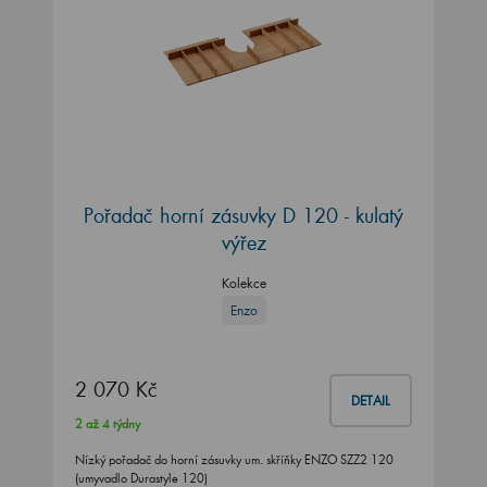
Pořadač horní zásuvky D 120 - kulatý
výřez
Kolekce
Enzo
2 070 Kč
DETAIL
2 až 4 týdny
Nízký pořadač do horní zásuvky um. skříňky ENZO SZZ2 120
(umyvadlo Durastyle 120)