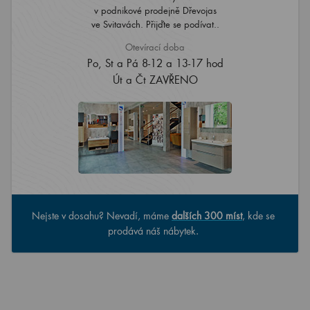
v podnikové prodejně Dřevojas
ve Svitavách. Přijďte se podívat..
Otevírací doba
Po, St a Pá 8-12 a 13-17 hod
Út a Čt ZAVŘENO
Nejste v dosahu? Nevadí, máme
dalších 300 míst
, kde se
prodává náš nábytek.