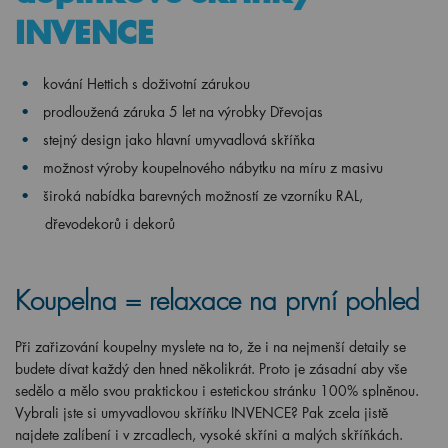
INVENCE
kování Hettich s doživotní zárukou
prodloužená záruka 5 let na výrobky Dřevojas
stejný design jako hlavní umyvadlová skříňka
možnost výroby koupelnového nábytku na míru z masivu
široká nabídka barevných možností ze vzorníku RAL,
dřevodekorů i dekorů
Koupelna = relaxace na první pohled
Při zařizování koupelny myslete na to, že i na nejmenší detaily se
budete dívat každý den hned několikrát. Proto je zásadní aby vše
sedělo a mělo svou praktickou i estetickou stránku 100% splněnou.
Vybrali jste si umyvadlovou skříňku INVENCE? Pak zcela jistě
najdete zalíbení i v zrcadlech, vysoké skříni a malých skříňkách.