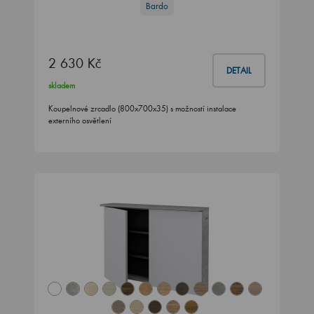
Bardo
2 630 Kč
DETAIL
skladem
Koupelnové zrcadlo (800x700x35) s možností instalace
externího osvětlení