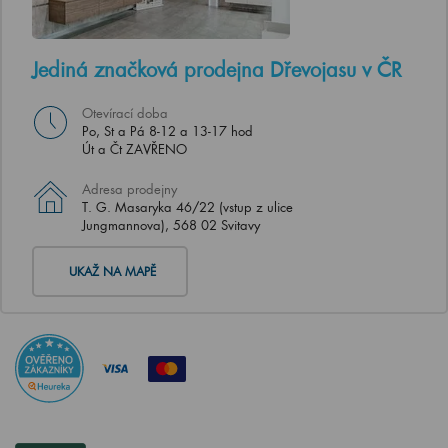
Jediná značková prodejna Dřevojasu v ČR
Otevírací doba
Po, St a Pá 8-12 a 13-17 hod
Út a Čt ZAVŘENO
Adresa prodejny
T. G. Masaryka 46/22 (vstup z ulice
Jungmannova), 568 02 Svitavy
UKAŽ NA MAPĚ