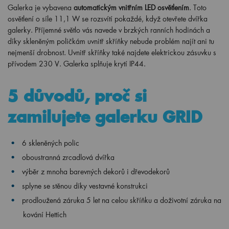
Galerka je vybavena
automatickým vnitřním LED osvětlením
. Toto
osvětlení o síle 11,1 W se rozsvítí pokaždé, když otevřete dvířka
galerky. Příjemné světlo vás navede v brzkých ranních hodinách a
díky skleněným poličkám uvnitř skříňky nebude problém najít ani tu
nejmenší drobnost. Uvnitř skříňky také najdete elektrickou zásuvku s
přívodem 230 V. Galerka splňuje krytí IP44.
5 důvodů, proč si
zamilujete galerku GRID
6 skleněných polic
oboustranná zrcadlová dvířka
výběr z mnoha barevných dekorů i dřevodekorů
splyne se stěnou díky vestavné konstrukci
prodloužená záruka 5 let na celou skříňku a doživotní záruka na
kování Hettich