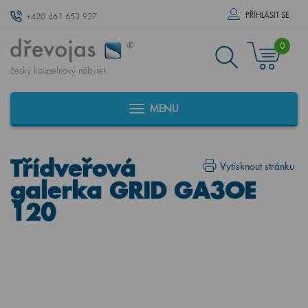
PŘÍHLÁSIT SE
+420 461 653 937
0
český koupelnový nábytek
MENU
Třídveřová
Vytisknout stránku
galerka GRID GA3OE
120