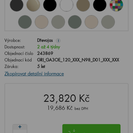
Výrobce:
Dřevojas
i
Dostupnost:
2 až 4 týdny
Objednací číslo
243869
Objednací kód
GRI_GA3OE_120_XXX_N98_D01_XXX_XXX
Záruka:
5 let
Zkopírovat detailní informace
23,820 Kč
19,686 Kč
bez DPH