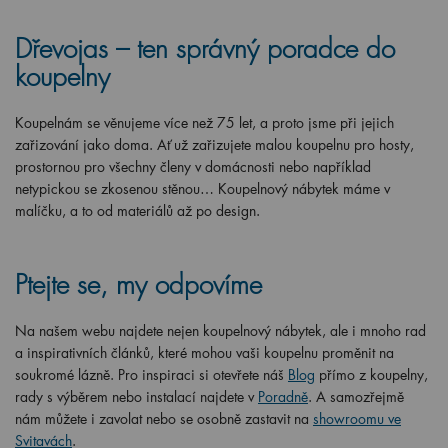
Dřevojas – ten správný poradce do
koupelny
Koupelnám se věnujeme více než 75 let, a proto jsme při jejich
zařizování jako doma. Ať už zařizujete malou koupelnu pro hosty,
prostornou pro všechny členy v domácnosti nebo například
netypickou se zkosenou stěnou… Koupelnový nábytek máme v
malíčku, a to od materiálů až po design.
Ptejte se, my odpovíme
Na našem webu najdete nejen koupelnový nábytek, ale i mnoho rad
a inspirativních článků, které mohou vaši koupelnu proměnit na
soukromé lázně. Pro inspiraci si otevřete náš
Blog
přímo z koupelny,
rady s výběrem nebo instalací najdete v
Poradně
. A samozřejmě
nám můžete i zavolat nebo se osobně zastavit na
showroomu ve
Svitavách
.