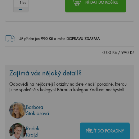
ks
PŘIDAT DO KOŠÍKU
Už přidat jen
990
Kč
a máte
DOPRAVU ZDARMA
.
0.00
Kč
/
990
Kč
Zajímá vás nějaký detail?
Odpovědi na nejčastější otázky najdete v naší poradně, kterou
jsme společně s kolegyní Bárou a kolegou Radkem nachystali.
Barbora
Stoklasová
Radek
PŘEJÍT DO PORADNY
Krajzl