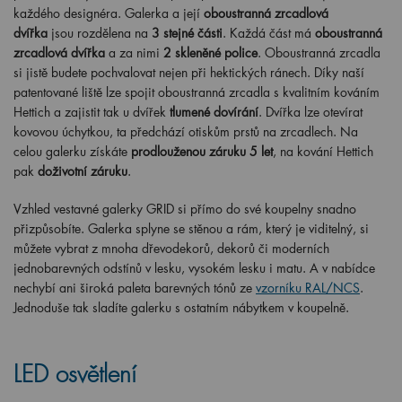
každého designéra. Galerka a její
oboustranná zrcadlová
dvířka
jsou rozdělena na
3 stejné části
. Každá část má
oboustranná
zrcadlová dvířka
a za nimi
2 skleněné police
. Oboustranná zrcadla
si jistě budete pochvalovat nejen při hektických ránech. Díky naší
patentované liště lze spojit oboustranná zrcadla s kvalitním kováním
Hettich a zajistit tak u dvířek
tlumené dovírání
. Dvířka lze otevírat
kovovou úchytkou, ta předchází otiskům prstů na zrcadlech. Na
celou galerku získáte
prodlouženou záruku 5 let
, na kování Hettich
pak
doživotní záruku
.
Vzhled vestavné galerky GRID si přímo do své koupelny snadno
přizpůsobíte. Galerka splyne se stěnou a rám, který je viditelný, si
můžete vybrat z mnoha dřevodekorů, dekorů či moderních
jednobarevných odstínů v lesku, vysokém lesku i matu. A v nabídce
nechybí ani široká paleta barevných tónů ze
vzorníku RAL/NCS
.
Jednoduše tak sladíte galerku s ostatním nábytkem v koupelně.
LED osvětlení