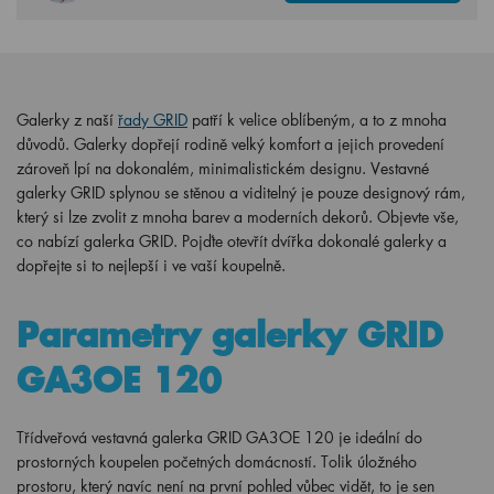
Galerky z naší
řady GRID
patří k velice oblíbeným, a to z mnoha
důvodů. Galerky dopřejí rodině velký komfort a jejich provedení
zároveň lpí na dokonalém, minimalistickém designu. Vestavné
galerky GRID splynou se stěnou a viditelný je pouze designový rám,
který si lze zvolit z mnoha barev a moderních dekorů. Objevte vše,
co nabízí galerka GRID. Pojďte otevřít dvířka dokonalé galerky a
dopřejte si to nejlepší i ve vaší koupelně.
Parametry galerky GRID
GA3OE 120
Třídveřová vestavná galerka GRID GA3OE 120 je ideální do
prostorných koupelen početných domácností. Tolik úložného
prostoru, který navíc není na první pohled vůbec vidět, to je sen