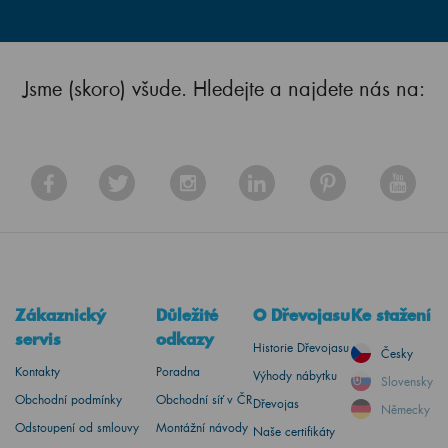
Jsme (skoro) všude. Hledejte a najdete nás na:
Zákaznický
Důležité
O Dřevojasu
Ke stažení
servis
odkazy
Historie Dřevojasu
Česky
Kontakty
Poradna
Výhody nábytku
Slovensky
Obchodní podmínky
Obchodní síť v ČR
Dřevojas
Německy
Odstoupení od smlouvy
Montážní návody
Naše certifikáty