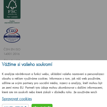
ČSN EN ISO
14001:2016
ČSN EN ISO
Vážíme si vašeho soukromí
9001:2016
K analýze návštěvnosti a funkcí webu, ukládání vašeho nastavení a personalizaci
obsahu a reklam využíváme cookies. Informace o tom, jak náš web používáte,
sdílíme se svými partnery pro sociální média, inzerci a analýzy, kteří mohou být
ze zemí mimo EU. Partneři tyto údaje mohou zkombinovat s dalšími informacemi,
které jste jim poskytli nebo které získali v důsledku toho, že používáte jejich
Vytvořilo studio
CZECHGROUP.cz
služby.
Podrobné informace
Spravovat cookies
© 2009 - 2025 Koupelnový nábytek Dřevojas v. d.,
Všechna práva vyhrazena