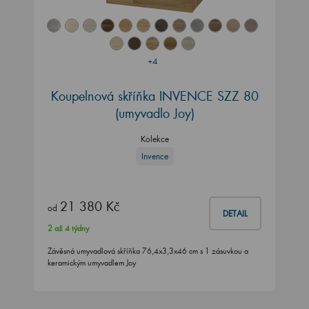
+4
Koupelnová skříňka INVENCE SZZ 80
(umyvadlo Joy)
Kolekce
Invence
21 380 Kč
od
DETAIL
2 až 4 týdny
Závěsná umyvadlová skříňka 76,4x3,3x46 cm s 1 zásuvkou a
keramickým umyvadlem Joy