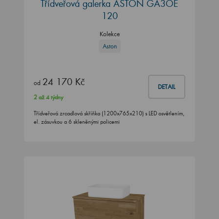
Třídveřová galerka ASTON GA3OE
120
Kolekce
Aston
24 170 Kč
od
DETAIL
2 až 4 týdny
Třídveřová zrcadlová skříňka (1200x765x210) s LED osvětlením,
el. zásuvkou a 6 skleněnými policemi