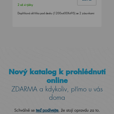
2 až 4 týdny
Doplňková skříňka pod desku (1200x400X495) se 2 zásuvkami
Nový katalog k prohlédnutí
online
ZDARMA a kdykoliv, přímo u vás
doma
Schválně se
teď podívejte
, že stojí opravdu za to.