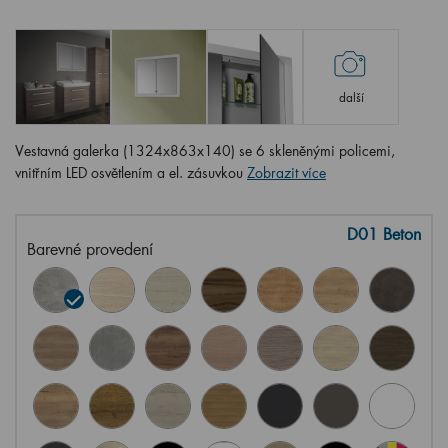
další
Vestavná galerka (1324x863x140) se 6 skleněnými policemi,
vnitřním LED osvětlením a el. zásuvkou
Zobrazit více
D01 Beton
Barevné provedení