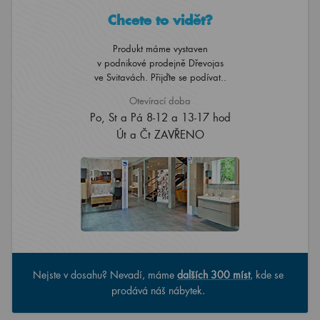
Chcete to vidět?
Produkt máme vystaven
v podnikové prodejně Dřevojas
ve Svitavách. Přijďte se podívat..
Otevírací doba
Po, St a Pá 8-12 a 13-17 hod
Út a Čt ZAVŘENO
Nejste v dosahu? Nevadí, máme
dalších 300 míst
, kde se
prodává náš nábytek.