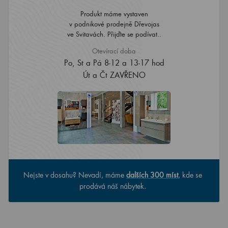
Produkt máme vystaven
v podnikové prodejně Dřevojas
ve Svitavách. Přijďte se podívat..
Otevírací doba
Po, St a Pá 8-12 a 13-17 hod
Út a Čt ZAVŘENO
Nejste v dosahu? Nevadí, máme
dalších 300 míst
, kde se
prodává náš nábytek.