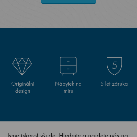
Originální
Nábytek na
5 let záruka
design
míru
Jsme (skoro) všude. Hledejte a najdete nás na: