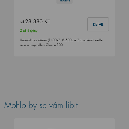
Module
28 880 Kč
od
DETAIL
2 až 4 týdny
Umyvadlová skříňka (1400x218x500) se 2 zásuvkami vedle
sebe a umyvadlem Glance 100
Mohlo by se vám líbit