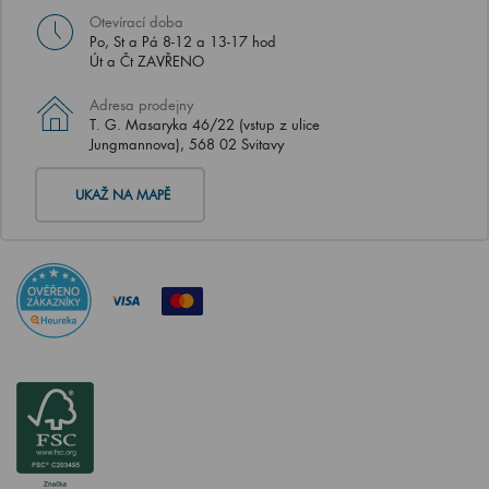
Otevírací doba
Po, St a Pá 8-12 a 13-17 hod
Út a Čt ZAVŘENO
Adresa prodejny
T. G. Masaryka 46/22 (vstup z ulice
Jungmannova), 568 02 Svitavy
UKAŽ NA MAPĚ