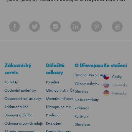
Zákaznický
Důležité
O Dřevojasu
Ke stažení
servis
odkazy
Historie Dřevojasu
Česky
Kontakty
Poradna
Výhody nábytku
Slovensky
Obchodní podmínky
Obchodní síť v ČR
Dřevojas
Německy
Odstoupení od smlouvy
Montážní návody
Naše certifikáty
Reklamační řád
Dřevojas na míru
Reference
Doprava a platba
Prodejna
Kariéra v
Ochrana osobních údajů
Ke stažení
Dřevojasu
Zásady zpracování
Konfigurátor pro