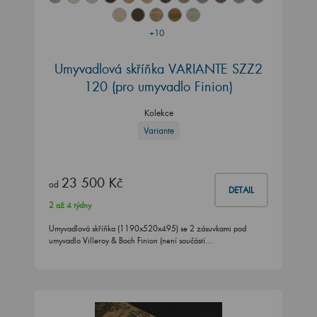
+10
Umyvadlová skříňka VARIANTE SZZ2
120
(pro umyvadlo Finion)
Kolekce
Variante
23 500 Kč
od
DETAIL
2 až 4 týdny
Umyvadlová skříňka (1190x520x495) se 2 zásuvkami pod
umyvadlo Villeroy & Boch Finion (není součástí…