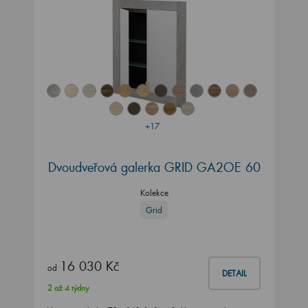
+17
Dvoudveřová galerka GRID GA2OE 60
Kolekce
Grid
16 030 Kč
od
DETAIL
2 až 4 týdny