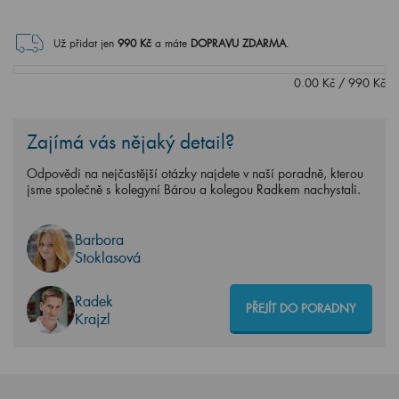
Už přidat jen
990
Kč
a máte
DOPRAVU ZDARMA
.
0.00
Kč
/
990
Kč
Zajímá vás nějaký detail?
Odpovědi na nejčastější otázky najdete v naší poradně, kterou
jsme společně s kolegyní Bárou a kolegou Radkem nachystali.
Barbora
Stoklasová
Radek
PŘEJÍT DO PORADNY
Krajzl