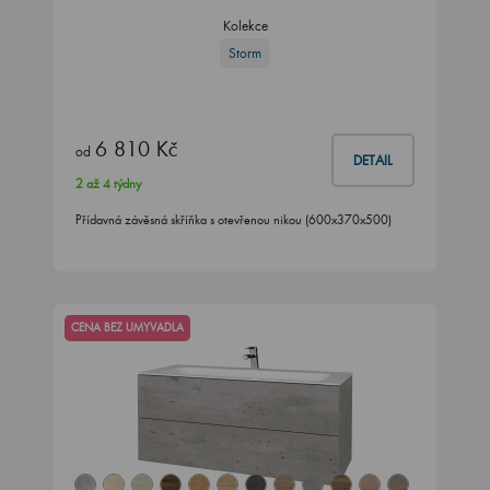
Kolekce
Storm
6 810 Kč
od
DETAIL
2 až 4 týdny
Přídavná závěsná skříňka s otevřenou nikou (600x370x500)
CENA BEZ UMYVADLA