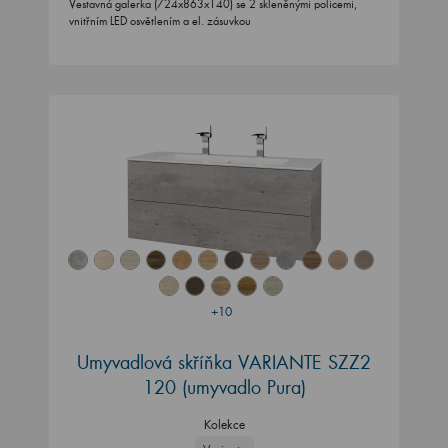
Vestavná galerka (724x863x140) se 2 skleněnými policemi,
vnitřním LED osvětlením a el. zásuvkou
+10
Umyvadlová skříňka VARIANTE SZZ2
120 (umyvadlo Pura)
Kolekce