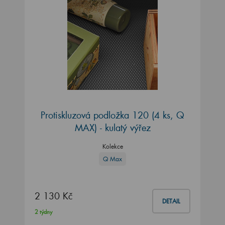
Protiskluzová podložka 120 (4 ks, Q
MAX) - kulatý výřez
Kolekce
Q Max
2 130 Kč
DETAIL
2 týdny