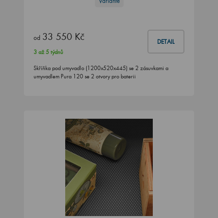
Variante
33 550 Kč
od
DETAIL
3 až 5 týdnů
Skříňka pod umyvadlo (1200x520x445) se 2 zásuvkami a
umyvadlem Pura 120 se 2 otvory pro baterii