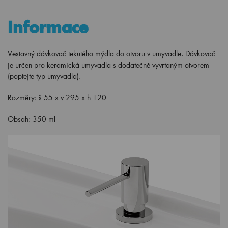
Informace
Vestavný dávkovač tekutého mýdla do otvoru v umyvadle. Dávkovač
je určen pro keramická umyvadla s dodatečně vyvrtaným otvorem
(poptejte typ umyvadla).
Rozměry: š 55 x v 295 x h 120
Obsah: 350 ml