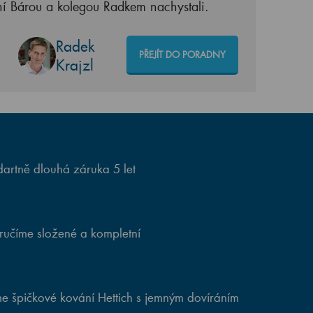
ní Bárou a kolegou Radkem nachystali.
Radek
PŘEJÍT DO PORADNY
Krajzl
artně dlouhá záruka 5 let
ručíme složené a kompletní
e špičkové kování Hettich s jemným dovíráním