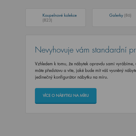
Koupelnové kolekce
Galerky
(86)
(823)
Nevyhovuje vám standardní p
Vzhledem k tomu, že nábytek opravdu sami vyrábíme, u
máte představu a víte, jaké bude mít váš vysněný nábyt
jedinečný konfigurátor nábytku na míru.
VÍCE O NÁBYTKU NA MÍRU