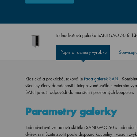
Jednodveřová galerka SANI GAO 50
8 13
Popis a rozměry výrobku
Souvisejí
Klasická a praktická, taková je
řada galerek SANI
. Kombinu
všechny členy domácnosti i integrované světlo s externím vy
SANI je vaší odpovědí do menších i prostorných koupelen.
Parametry galerky
Jednodveřová zrcadlová skříňka SANI GAO 50 s jednodu
dvířek si můžete zvolit podle dispozic koupelny i vašich zvyk