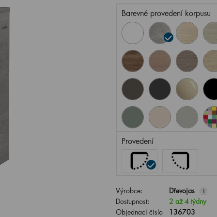
Barevné provedení korpusu
Provedení
Výrobce:
Dřevojas
i
Dostupnost:
2 až 4 týdny
Objednací číslo
136703