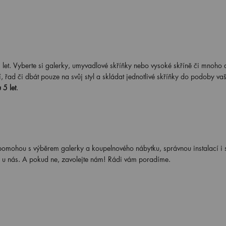
et. Vyberte si galerky, umyvadlové skříňky nebo vysoké skříně či mnoho 
í, řad či dbát pouze na svůj styl a skládat jednotlivé skříňky do podoby va
5 let
.
 pomohou s výběrem galerky a koupelnového nábytku, správnou instalací i 
te u nás. A pokud ne, zavolejte nám! Rádi vám poradíme.