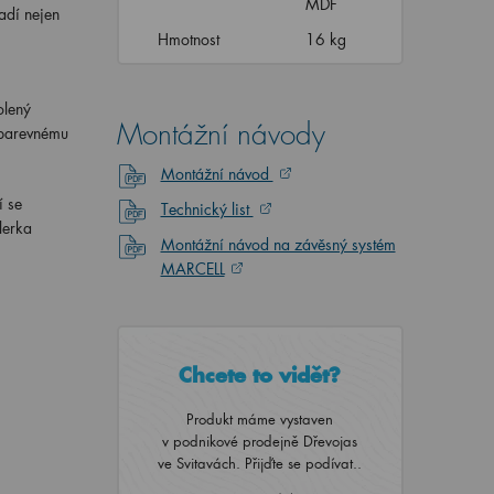
MDF
adí nejen
Hmotnost
16 kg
olený
Montážní návody
 barevnému
Montážní návod
í se
Technický list
lerka
Montážní návod na závěsný systém
MARCELL
Chcete to vidět?
Produkt máme vystaven
v podnikové prodejně Dřevojas
ve Svitavách. Přijďte se podívat..