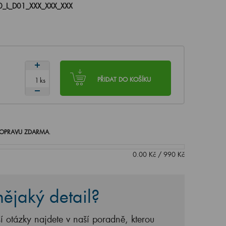
_L_D01_XXX_XXX_XXX
ks
PŘIDAT DO KOŠÍKU
OPRAVU ZDARMA
.
0.00
Kč
/
990
Kč
ějaký detail?
í otázky najdete v naší poradně, kterou