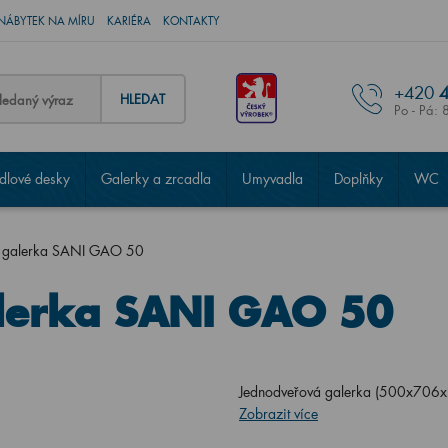
NÁBYTEK NA MÍRU
KARIÉRA
KONTAKTY
+420
4
HLEDAT
Po - Pá: 
lové desky
Galerky a zrcadla
Umyvadla
Doplňky
WC
á galerka SANI GAO 50
lerka SANI GAO 50
Jednodveřová galerka (500x706x20
Zobrazit více