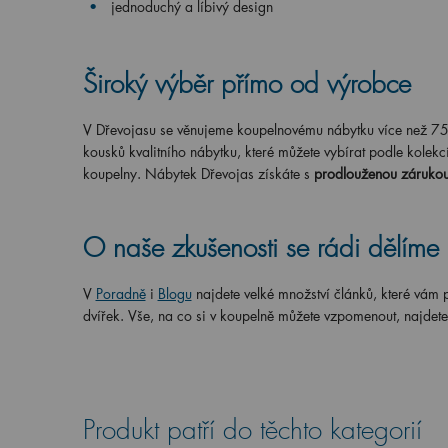
jednoduchý a líbivý design
Široký výběr přímo od výrobce
V Dřevojasu se věnujeme koupelnovému nábytku více než 75 l
kousků kvalitního nábytku, které můžete vybírat podle kolekc
koupelny. Nábytek Dřevojas získáte s
prodlouženou zárukou 
O naše zkušenosti se rádi dělíme
V
Poradně
i
Blogu
najdete velké množství článků, které vám
dvířek. Vše, na co si v koupelně můžete vzpomenout, najde
Produkt patří do těchto kategorií