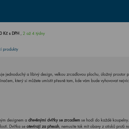
0 Kč s DPH
,
2 až 4 týdny
cí produkty
je jednoduchý a líbivý design, velkou zrcadlovou plochu, úložný prostor 
pínačem, který si můžete umístit přesně tam, kde vám bude vyhovovat nejví
chým designem a
dřevěnými dvířky se zrcadlem
se hodí do každé koupelny
lostí. Dvířka se
otevírají za přesah
, nemusíte tak mít obavy z otisků prstů n