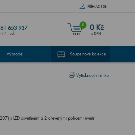
PŘÍHLÁSIT SE
0
0 Kč
61 653 937
8-17 hod.
s DPH
Výprodej
Koupelnové kolekce
Vytisknout stránku
7) s LED osvětlením a 2 dřevěnými policemi uvnitř