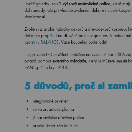
Uvnitř galerky jsou
2 výškově nastavitelné police
, které mají
dohromady, ale při vhodně zvoleném dekoru i v celé koupelně
domácnosti.
Zvolte si z široké nabídky dekorů a dřevodekorů korpusu, k
dekor se propíše i na dřevěné police v galerce. A pokud má
vzorníku RAL/NCS
. Vaše koupelna bude ladit!
Integrované LED osvětlení umístěné na vysunuté horní liště zaj
ovládá pomocí
externího ovladače
, který si můžete umístit 
SANI splňuje krytí IP 44.
5 důvodů, proč si zami
integrované osvětlení
velká zrcadlová plocha
2 nastavitelné dřevěné police
prodloužená záruka 5 let