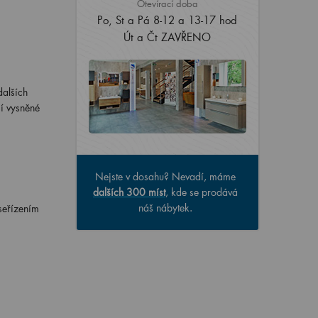
Otevírací doba
Po, St a Pá 8-12 a 13-17 hod
Út a Čt ZAVŘENO
dalších
ší vysněné
Nejste v dosahu? Nevadí, máme
dalších 300 míst
, kde se prodává
náš nábytek.
seřízením