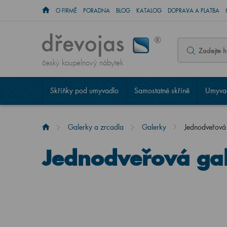
O FIRMĚ
PORADNA
BLOG
KATALOG
DOPRAVA A PLATBA
český koupelnový nábytek
Skříňky pod umyvadlo
Samostatné skříně
Umyvad
Galerky a zrcadla
Galerky
Jednodveřov
Jednodveřová ga