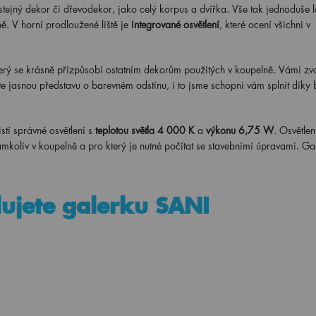
 stejný dekor či dřevodekor, jako celý korpus a dvířka. Vše tak jednoduše l
. V horní prodloužené liště je
integrované osvětlení
, které ocení všichni v
terý se krásně přizpůsobí ostatním dekorům použitých v koupelně. Vámi zv
te jasnou představu o barevném odstínu, i to jsme schopni vám splnit díky
istí správné osvětlení s
teplotou světla 4 000 K
a
výkonu 6,75 W
. Osvětlen
kamkoliv v koupelně a pro který je nutné počítat se stavebními úpravami. Ga
lujete galerku SANI