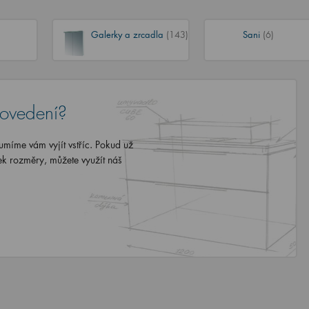
Galerky a zrcadla
(143)
Sani
(6)
rovedení?
míme vám vyjít vstříc. Pokud už
ek rozměry, můžete využít náš