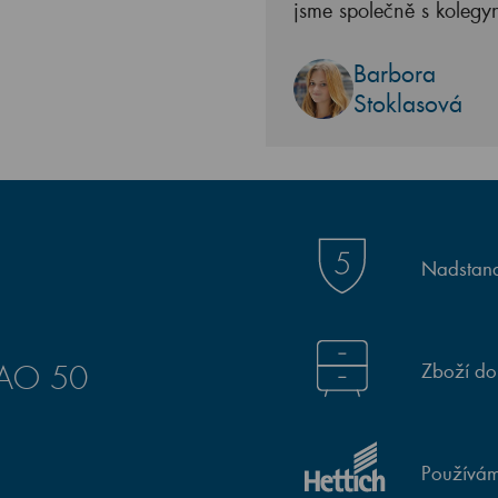
jsme společně s kolegy
Barbora
Stoklasová
Nadstand
Zboží do
GAO 50
Používám