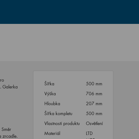
pro
Šířka
500 mm
c. Galerka
Výška
706 mm
Hloubka
207 mm
Šířka kompletu
500 mm
Vlastnosti produktu
Osvětlení
. Směr
Materiál
LTD
a zrcadle.