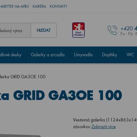
NÁBYTEK NA MÍRU
KARIÉRA
KONTAKTY
+420
4
HLEDAT
Po - Pá: 
lové desky
Galerky a zrcadla
Umyvadla
Doplňky
WC
galerka GRID GA3OE 100
rka GRID GA3OE 100
Vestavná galerka (1124x863x140) 
zásuvkou
Zobrazit více