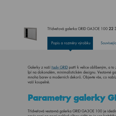
Třídveřová galerka GRID GA3OE 100
22 
Popis a rozměry výrobku
Souvisejí
Galerky z naší
řady GRID
patří k velice oblíbeným, a t
lpí na dokonalém, minimalistickém designu. Vestavné gale
mnoha barev a moderních dekorů. Objevte vše, co nabízí g
vaší koupelně.
Parametry galerky 
Třídveřová vestavná galerka GRID GA3OE 100 je ideální
navíc není na první pohled vůbec vidět, to je sen každéh