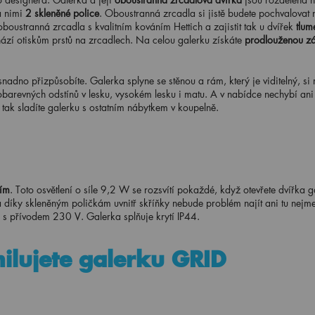
 nimi
2 skleněné police
. Oboustranná zrcadla si jistě budete pochvalovat 
 oboustranná zrcadla s kvalitním kováním Hettich a zajistit tak u dvířek
tlum
chází otiskům prstů na zrcadlech. Na celou galerku získáte
prodlouženou zá
adno přizpůsobíte. Galerka splyne se stěnou a rám, který je viditelný, si
arevných odstínů v lesku, vysokém lesku i matu. A v nabídce nechybí ani
 tak sladíte galerku s ostatním nábytkem v koupelně.
ním
. Toto osvětlení o síle 9,2 W se rozsvítí pokaždé, když otevřete dvířka g
 díky skleněným poličkám uvnitř skříňky nebude problém najít ani tu nejme
ku s přívodem 230 V. Galerka splňuje krytí IP44.
ilujete galerku GRID