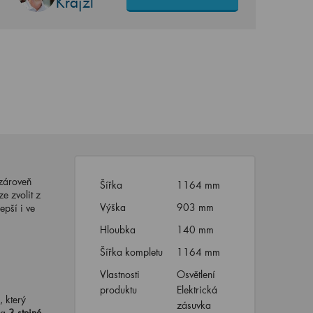
Krajzl
 zároveň
Šířka
1164 mm
e zvolit z
Výška
903 mm
epší i ve
Hloubka
140 mm
Šířka kompletu
1164 mm
Vlastnosti
Osvětlení
produktu
Elektrická
 který
zásuvka
na
3 stejné