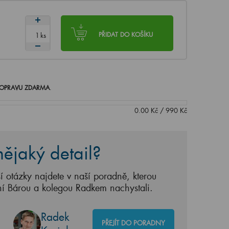
ks
PŘIDAT DO KOŠÍKU
OPRAVU ZDARMA
.
0.00
Kč
/
990
Kč
ějaký detail?
í otázky najdete v naší poradně, kterou
ní Bárou a kolegou Radkem nachystali.
Radek
PŘEJÍT DO PORADNY