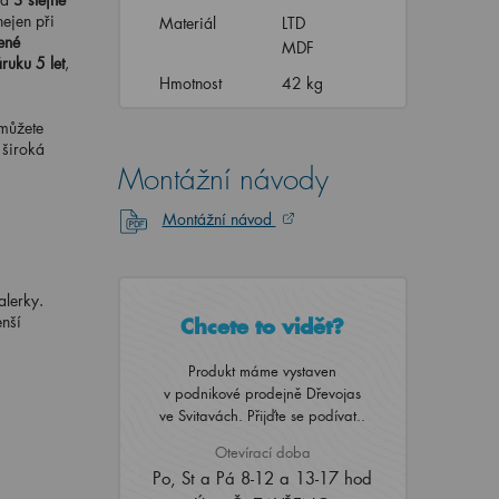
nejen při
Materiál
LTD
ené
MDF
ruku 5 let
,
Hmotnost
42 kg
 můžete
 široká
Montážní návody
Montážní návod
alerky.
nší
Chcete to vidět?
Produkt máme vystaven
v podnikové prodejně Dřevojas
ve Svitavách. Přijďte se podívat..
Otevírací doba
Po, St a Pá 8-12 a 13-17 hod