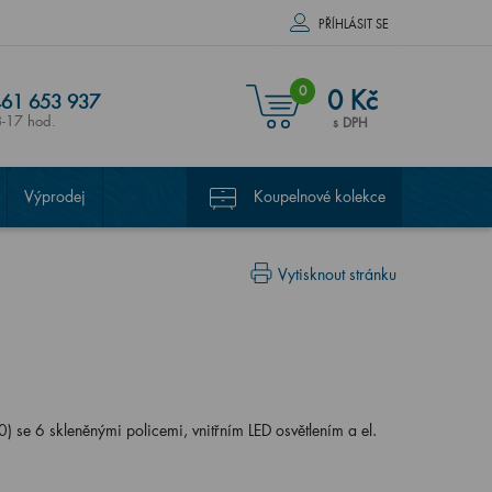
PŘÍHLÁSIT SE
0
0 Kč
61 653 937
8-17 hod.
s DPH
Výprodej
Koupelnové kolekce
Vytisknout stránku
se 6 skleněnými policemi, vnitřním LED osvětlením a el.