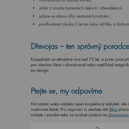
výběr z mnoha barevných dekorů i dřevodekorů
splyne se stěnou díky vestavné konstrukci
prodloužená záruka 5 let na celou skříňku a doživot
Dřevojas – ten správný poradc
Koupelnám se věnujeme více než 75 let, a proto jsme při
pro všechny členy v domácnosti nebo například netypic
po design.
Ptejte se, my odpovíme
Na našem webu najdete nejen koupelnový nábytek, ale i 
soukromé lázně. Pro inspiraci si otevřete náš
Blog
přímo 
můžete i zavolat nebo se osobně zastavit na
showroomu 