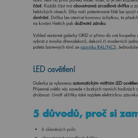
části
. Každá část má
oboustranná zrcadlová dvířka
a za
hektických ránech. Díky naší patentované liště lze spojit
dovírání
. Dvířka lze otevírat kovovou úchytkou, ta před
na kování Hettich pak
doživotní záruku
.
Vzhled vestavné galerky GRID si přímo do své koupelny sn
vybrat z mnoha dřevodekorů, dekorů či moderních jednob
paleta barevných tónů ze
vzorníku RAL/NCS
. Jednoduše
LED osvětlení
Galerka je vybavena
automatickým vnitřním LED osvětle
Příjemné světlo vás navede v brzkých ranních hodinách a
drobnost. Uvnitř skříňky také najdete elektrickou zásuv
5 důvodů, proč si zam
6 skleněných polic
oboustranná zrcadlová dvířka