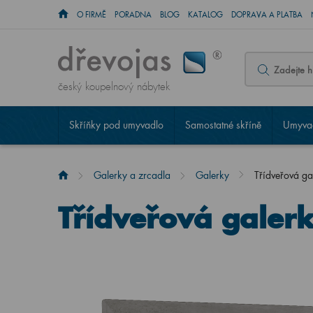
O FIRMĚ
PORADNA
BLOG
KATALOG
DOPRAVA A PLATBA
český koupelnový nábytek
Skříňky pod umyvadlo
Samostatné skříně
Umyvad
Galerky a zrcadla
Galerky
Třídveřová 
Třídveřová gale