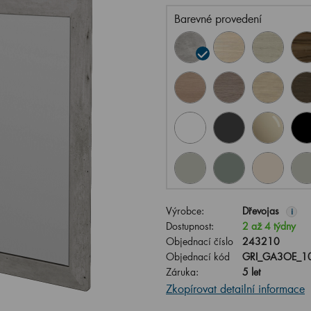
Barevné provedení
Výrobce:
Dřevojas
i
Dostupnost:
2 až 4 týdny
Objednací číslo
243210
Objednací kód
GRI_GA3OE_1
Záruka:
5 let
Zkopírovat detailní informace