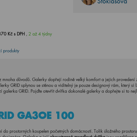
Stoklasová
370 Kč s DPH
,
2 až 4 týdny
cí produkty
o z mnoha důvodů. Galerky dopřejí rodině velký komfort a jejich provedení
rky GRID splynou se stěnou a viditelný je pouze designový rám, který si lz
alerka GRID. Pojďte otevřít dvířka dokonalé galerky a dopřejte si to nejl
GRID GA3OE 100
 do prostorných koupelen početných domácností. Tolik úložného prostoru,
o designéra. Galerka a její
oboustranná zrcadlová dvířka
jsou rozdělena 