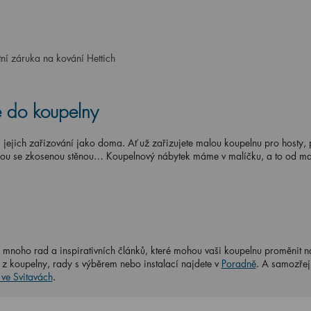
ní záruka na kování Hettich
e do koupelny
 jejich zařizování jako doma. Ať už zařizujete malou koupelnu pro hosty, 
kou se zkosenou stěnou… Koupelnový nábytek máme v malíčku, a to od mat
mnoho rad a inspirativních článků, které mohou vaši koupelnu proměnit n
z koupelny, rady s výběrem nebo instalací najdete v
Poradně
. A samozře
ve Svitavách
.